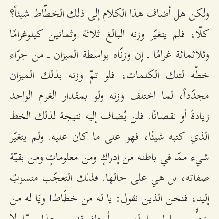
ولكن هل أضاف هذا الكلام إلى ذلك الخطّاط شيئاً؟
كلّا، فلم يتغيّر وزنه البالغ ثلاثة وثمانين كيلوغرامًا
وثلاثمائة غرامًا ــ إن وزنّاه بواسطة الميزان ــ من جرّاء
خطّه لتلك الكلمات، فلو تمّ وزنه بذلك الميزان
مجدّداً، لما اختلف وزنه ولو بمقدار الغرام الواحد
زيادةً أو نقصانًا. فلن يُضاف إليه نتيجة لذلك الخط
الذي كتبه شيئًا، فهو على ما كان عليه. ولم يتغيّر
شيء ممّا في باطنه من إدراكٍ ومن معلوماتٍ ومن بقيّة
صفاته، بل هي على حالها. فذلك التعجّب منسوبٌ
إلينا، فنحن الذين نقول: يا له من خطّاط! ويَا له من
خطٍّ جميلٍ! ويا له من أستاذٍ قديرٍ! وهذا ممّا لا