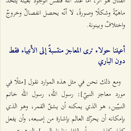
الفنّان هو أثرٌ، أمّا عند الله فنفس الوجود بعينه يتّخذ
ماهيّةً وشكلًا وصورةً، لا أنّه يحصل انفصالٌ وخروجٌ
واختلافٌ وبينونة.
أعيننا حولاء ترى المعاجز منتسبةً إلى الأنبياء فقط
دون الباري
ومع ذلك نحن في مثل هذه الموارد نقول [مثلًا في
مورد معاجز النبيّ]: رسول الله، رسول الله خاتم
النبيّين، هو الذي يمكنه أن يشقّ القمر، وهو الذي
بإمكانه أن يحرّك العالم بإشارة من إصبعه، وأن يفعل
كذا وكذا... ، أو [إذا نظرنا إلى ] النبيّ عيسى