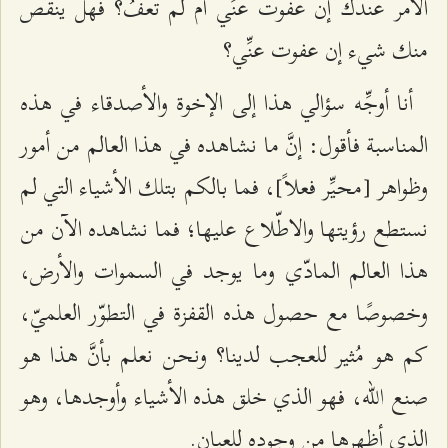
الأمر عندك إن عفوت عنِّي أم لم تعفُ؟ فهل ينقص
منك شيء إن عفوت عنِّي؟
أنا أوجِّه سؤالي هذا إلى الإخوة والأصدقاء في هذه
المناسبة فأقول: إنَّ ما نشاهده في هذا العالم من أمور
وظواهر [محيِّر فعلاً]، فما بالكم بتلك الأشياء التي لم
نستطع رؤيتها والاطّلاع عليها؛ فما نشاهده الآن من
هذا العالم المادّي وما يوجد في السموات والأرض،
وخصوصًا مع حصول هذه القفزة في التطوّر العلميّ،
كم هو مُثير للعجب لدينا؟ ونحن نعلم بأنَّ هذا هو
صنع الله، فهو الذي خلق هذه الأشياء وأوجدها، وهو
الذي أظهرها من وجوده للعيان.