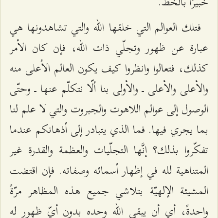
خبيرًا بالخطّ.
فتلك العوالم التي خلقها الله والتي تشاهدونها هي
عبارة عن ظهور وتجلّي ذات الله، فإن كان الأمر
كذلك، فتعالوا وانظروا كيف يكون العالم الأعلى منه
والأعلى والأعلى ــ والأولى بنا ألّا نتكلّم عنها ــ وحتّى
الوصول إلى عوالم اللاهوت والجبروت والتي لا علم لنا
بما يجري فيها. فما الذي يتبادر إلى أذهانكم عندما
تفكّروا بذلك؟ إنَّها التجلّيات والعظمة والقدرة غير
المتناهية لله في إظهار أسمائه وصفاته. فإن اقتضت
المشيئة الإلهيّة بتلاشي جميع هذه المظاهر مرّةً
واحدةً، أي أن يبقى الله وحده بدون أيّ ظهور له