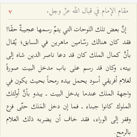
مقام الإمام في قبال الله عزّ وجل.
7
إنَّ بعض تلك اللوحات التي يتمّ رسمها عجيبةٌ حقًا!
فقد كان هنالك رسّامين ماهرين في السابق؛ يُقال
بأنَّ كمال الملك كان قد دعا ناصر الدين شاه إلى
بيته، وكان قد رسم على باب مدخل البيت صورةً
لغلام أفريقي أسود يحمل بيده رمحاً بحيث يكون في
واجهة الملك عندما يدخل البيت ــ يبدو بأنَّ أولئك
الملوك كانوا جبناء ــ فما إن دخل المَلك حتّى فزع
وقفز إلى الوراء، فقد خاف أن يضربه ذلك الغلام
بالرمح.