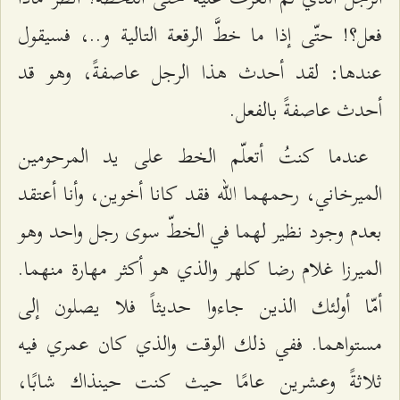
فعل؟! حتّى إذا ما خطَّ الرقعة التالية و..، فسيقول
عندها: لقد أحدث هذا الرجل عاصفةً، وهو قد
أحدث عاصفةً بالفعل.
عندما كنتُ أتعلّم الخط على يد المرحومين
الميرخاني، رحمهما الله فقد كانا أخوين، وأنا أعتقد
بعدم وجود نظير لهما في الخطّ سوى رجل واحد وهو
الميرزا غلام رضا كلهر والذي هو أكثر مهارة منهما.
أمّا أولئك الذين جاءوا حديثاً فلا يصلون إلى
مستواهما. ففي ذلك الوقت والذي كان عمري فيه
ثلاثةً وعشرين عامًا حيث كنت حينذاك شابًا،