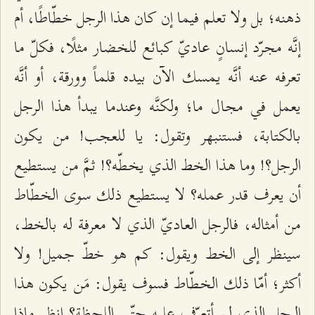
ذهنه؛ بل ولا تعلم فيما إن كان هذا الرجل خطّاطًا، أم
إنَّه مجرّد إنسانٍ عاديّ كبائع للخضار مثلًا، فكلّ ما
تعرفه عنه أنَّه يمسك الآن بيده قلماً وورقة، أو أنَّه
يعمل في مجال ما؛ ولكنَّه وعندما يبدأ هذا الرجل
بالكتابة، فستنبهر وتقول: يا للعجب! من يكون
الرجل؟! وما هذا الخط الذي يخطّه؟! ثمَّ من يستطيع
أن يعرف قدر عمله؟ لا يستطيع ذلك سوى الخطّاط
من أمثاله، فالرجل العاديّ الذي لا معرفة له بالخط،
سينظر إلى الخط ويقول: كم هو خطّ جميل! ولا
أكثر؛ أمّا ذلك الخطّاط فسوف يقول: مَن يكون هذا
الرجل الذي لم أتعرّف عليه حتّى اللحظة؟ انظر ماذا