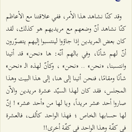
وقد كنّا نشاهد هذا الأمر، ففي علاقتنا مع الأعاظم
كنّا نشاهد أنّ وضعهم مع مريديهم هو كذلك، لقد
كان بعض المريدين إذا جاؤوا لينتسبوا إليهم يتصوّرون
أنّ لهم شأنًا، وفي بالهم أنّه: ها «نحن» قد أتينا
وانتسبنا، «نحن» .. «نحن» ، وكأنّ لهذه الـ «نحن»
شأنًا ومقامًا، فنحن أتينا إلى هنا، إلى هذا البيت وهذا
المجلس، فقد كان لهذا السيّد عشرة مريدين والآن
صاروا أحد عشر مريداً، ويا لها من «أحد عشر» ! إنّ
لها حسابها الخاص ؛ فهذا الواحد كألف، فالعشرة
في كفّة وهذا الواحد في كفّة أخرى!!