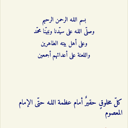
بسم اللـه الرحمن الرحيم
وصلّى اللـه على سيّدنا ونبيّنا محمّد
وعلى أهل بيته الطاهرين
واللعنة على أعدائهم أجمعين
كلّ مخلوقٍ حقيرٌ أمام عظمة اللـه حتّى الإمام
المعصوم