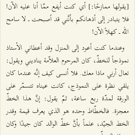
[يقولها ممازحًا:] أي كنت أيفع ممّا أنا عليه الآن!
فلا يتبادر إلى أذهانكم بأنَّني قد أصبحت ــ لا سامح
الله ــ كهلاً الآن!
وعندما كنت أعود إلى المنزل وقد أعطاني الأستاذ
نموذجاً للخطّ، كان المرحوم العلاّمة يناديني ويقول:
تعال أرني ماذا معك. فلا أنسى كيف إنَّه عندما كان
يلقي نظرة على النموذج، كانت عيناه تتسمّر على
الورقة لمدّة ربع ساعة، ثمّ يقول: إنَّ هذا الخطّ
معجزة. فالخطّاط وحده هو الذي يعرف قيمة وقدر
الخط الجيّد، علماً بأنَّ خطّ الوالد كان جيدًا وكان