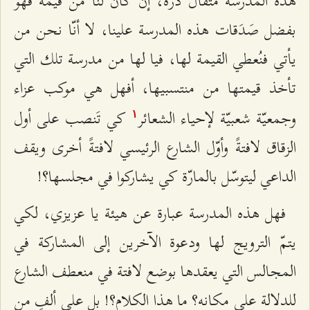
هذه المدرسة مثقال ذرّة، إن كان لنا من قيمة فهو
بفضل صَدَقات هذه المدرسة علينا، لا أنّا نحن من
يأتي فنُعطي القيمة لها، فيا لها من مدرسة تلك التي
تأخذ قيمتها من منتسبيها، أفهل هي موكب عزاء
وجمعيّة شعبيّة لإحياء الشعائر
كي تَنصب على أول
۱
الزقاق لافتةً وأوّل الشارع الرئيسي لافتةً أخرى ويقف
الداعي ليتوسّل بالمارّة كي يشاركوا في مجلسها؟!
فهل هذه المدرسة عبارة عن هیئة يا عزيزي، لكي
يتمّ الترويج لها ودعوة الآخرين إلى المشاركة في
المجالس التي يعقدها بوضع لافتة في منعطف الشارع
للدلالة على مكانه؟ ما هذا الكلام؟! بل على ألفٍ من