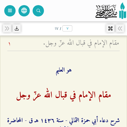
language
view_headline
close
search
۱۷
/
مقام الإمام في قبال الله عزّ وجل.
1
هو العليم
مقام الإمام في قبال الله عزّ وجل
شرح دعاء أبي حمزة الثمالي - سنة ۱٤٣٦ هـ ق - المحاضرة