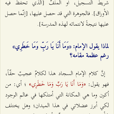
شريط التسجيل، أو الملفّ [الذي تحفظ فيه
الأوراق]. فالجوهرة التي قد حصل عليها، [إنّما حصل
عليها نتيجةً لانتمائه لهذه المدرسة].
لماذا يقول الإمام: «وَمَا أَنَا يَا رَبِّ وَمَا خَطَرِي»
رغم عظمة مقامه؟
إنَّ كلام الإمام السجاد هذا لكلامٌ عجيبٌ حقّاً،
«وَمَا أَنَا يَا رَبِّ وَمَا خَطَرِي»
فهو يقول:
؛ أي: من
أكون وما هي المكانة التي أمتلكها في عالم الوجود
لكي أبرز عضلاتي في هذا الميدان؛ وهل يختلف