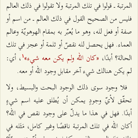
المرتبة ــ قولوا في تلك المرتبة ولا تقولوا في ذلك العالم
فليس من الصحيح القول في ذلك العالم ــ من اسم أو
صفة أو فعل لله، وهو ما يُعبّر به بمقام الهوهويّة وعالم
العماء. فهل يحصل لله نقصٌ أو ثلمة أو عجز في تلك
«كان الله ولم يكن معه شيء»
الحالة؟ أبدًا،
، أي:
۱
لم يكن هنالك شيء آخر مقابل وجود الله أو معه.
فلا وجود سوى ذلك الوجود البحت والبسيط، ولا
تحقّق لأيّ وجودٍ يمكن أن يُطلق عليه اسم شيءٍ
أبدًا. فهل في هذا ما يدلّ على وجود نقص في الله؟
أكان الله في تلك المرتبة ناقصًا وغير كامل، مَثَله في