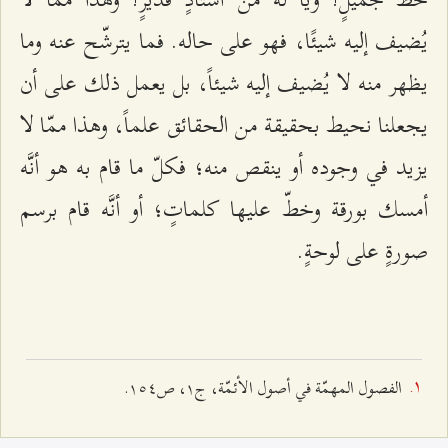
يُضيف إليه شيئًا، فهو على حاله. فما يترشّح عنه وما
يظهر منه لا يُضيف إليه شيئاً، بل يعمل ذلك على أن
يجعلنا نحيط بحقيقة من الحقائق علماً، وهذا ممّا لا
يزيد في وجوده أو ينقص منه؛ فكلّ ما قام به هو أنَّه
أمسك بورقة وخطّ عليها كلماتٍ؛ أو أنَّه قام برسم
صورةٍ على لوحةٍ.
الفصول المهمّة في أصول الأئمّة، ج۱، ص۱٥٤.