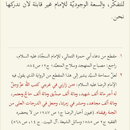
للتفكّر، والسعة الوجوديّة للإمام غير قابلة لأن ندركها
نحن.
مقطع من دعاء أبي حمزة الثمالي، للإمام السجّاد عليه السلام،
راجع: مصباح المتهجد وسلاح المتعبّد؛ ج‌٢؛ ص٥۸٤.
لعلّ سماحة السيّد يشير إلى هذا المقطع من الرواية الذي يقول فيه
«من زارني في غربتي كتب الله عزّ وجلّ
الإمام الرضا عليه السلام:
له أجر مائة ألف شهيد، ومائة ألف صدّيق ومائة ألف حاجّ ومعتمر،
ومائة ألف مجاهد، وحشر في زمرتنا، وجعل في الدرجات العلى من
الجنة رفيقنا».
(عيون أخبار الرضا ج۱ ص ٢۸۷؛ من لا يحضره
الفقيه ج٢ ص ٥۸٥؛ وسائل الشيعة ـ آل البيت ـ ج ۱٤، ص ٥٦۸)