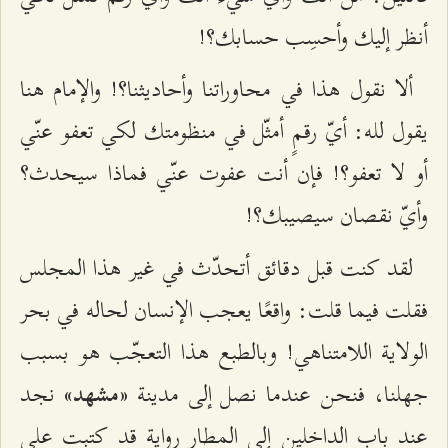
أنظر إليك وأحسِب حسابك؟!
ألا نقول هذا في محاوراتنا وأحاديثنا؟! والإمام هنا
يقول لله: أيّ رقمٍ أمثّل في منظومتك لكي تعفو عنّي
أو لا تعفو؟! فإن أنت عفوت عنّي فماذا سيحدث؟
وأيّ نقصان سيصيبك؟!
لقد كنت قبل دقائق أتحدّث في غير هذا المجلس
فقلت فيما قلت: واقعًا يعجب الإنسان لحاله في بحر
الولاية اللامتناهي! وبالطبع هذا التعجّب هو بسبب
جهلنا، فنحن عندما نصل إلى مدينة
نجد
«مشهد»
عند باب الداخلين إلى المطار رواية قد كتبت على