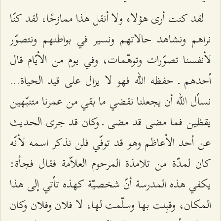
لقد كنت أرى هؤلاء ولا أنقل هذا ممازحًا، لقد كنّا
نراهم ونشاهد حالاتهم ونسير في بواطنهم ونتصوّر
لأنفسنا تصوّرات وتوهّمات، وفي يوم من الأيّام قال
أحدهم ـ حفظه الله فهو لا يزال على قيد الحياة...
نسأل الله أن يجعلنا نقضي ما بقي من عمرنا متنبّهين
يقظين فما مضى قد مضى ـ وكان قد جرى الحديث
عن أحد الأعاظم وهو قد توفّي فلن نذكر اسمه لأنّه
كان لمدّة من تلامذة المرحوم العلاّمة فقال فجأة:
يكفي هذه المدرسة أنّ شخصيّة كهذه تأتي إلى هذا
المكان، وقبِلت بها وسلّمت لها، لا فلان وفلان وكان