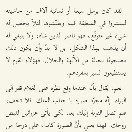
لقد كان يرسل سبعة أو ثمانية آلاف من حاشيته
لينتشروا في المنطقة قبله ويفتّشوها لئلاّ يحصل له
شيء غير متوقّع، فهو ناصر الدين شاه، ولا ينبغي له
أن يذهب بهذا الشكل، بل لا بدّ وأن يكون ذلك
مصحوبًا بحالة من الأبّهة والجلال. فهؤلاء القوم لا
يستطيعون السير بمفردهم.
نعم، يُقال بأنَّه عندما وقع نظره على الغلام قفز إلى
الوراء. إنَّه مجرّد صورة يا جناب الملك! فلا تخف،
فلم تصل النوبة إليك بعد لكي يأتي عزرائيل لقبض
روحك. فهذا يعني بأنَّ الصورة كانت على درجة من