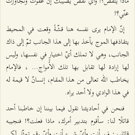
ماذا ينقص؟! وأيّ نقص يصيبك إن عفوت وتجاوزت
عنّي؟!
إنّ الإمام يرى نفسه هنا قشّةً وقعت في المحيط
يتقاذفها الموج يأخذ بها إلى هذا الجانب ثمّ إلى ذاك
الجانب، وهي لا تملك أيّ اختيارٍ في نفسها، وليس
لها إرادة لها تقابل بها تلك الأمواج... ، فالإمام
يخاطب الله تعالى من هذا المقام، إنسانٌ لا قيمة له
في هذا الوادي ولا أحد يراه.
فنحن في أحاديثنا نقول فيما بيننا إن خاطبنا أحد
قائلًا لنا: سأقوم بتدبير أمرك، ماذا فعلت؟! فنجيبه
قائلين: مَن أنت وأيّ شيء أنت وأيّ رقم تمثّل لكي