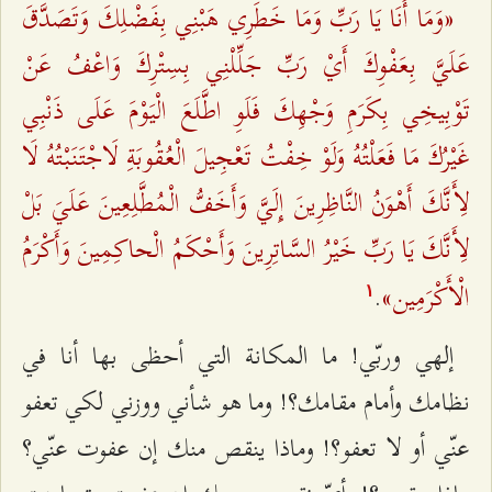
«وَمَا أَنَا يَا رَبِّ وَمَا خَطَرِي‌ هَبْنِي بِفَضْلِكَ وَتَصَدَّقَ
عَلَيَّ بِعَفْوِكَ أَيْ‌ رَبِّ جَلِّلْنِي بِسِتْرِكَ وَاعْفُ عَنْ‌
تَوْبِيخِي بِكَرَمِ وَجْهِكَ فَلَوِ اطَّلَعَ الْيَوْمَ عَلَى ذَنْبِي
غَيْرُكَ مَا فَعَلْتُهُ وَلَوْ خِفْتُ تَعْجِيلَ الْعُقُوبَةِ لَاجْتَنَبْتُهُ لَا
لِأَنَّكَ أَهْوَنُ النَّاظِرِينَ إِلَيَّ وَأَخَفُّ الْمُطَّلِعِينَ عَلَيَ‌ بَلْ
لِأَنَّكَ يَا رَبِّ خَيْرُ السَّاتِرِينَ وَأَحْكَمُ الْحاكِمِينَ‌ وَأَكْرَمُ
الْأَكْرَمِين‌»
.
۱
إلهي وربّي! ما المكانة التي أحظى بها أنا في
نظامك وأمام مقامك؟! وما هو شأني ووزني لكي تعفو
عنّي أو لا تعفو؟! وماذا ينقص منك إن عفوت عنّي؟