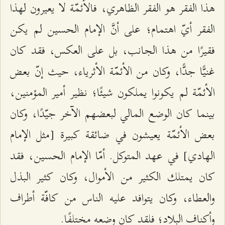
هذا الفقر هو الفقر الظاهري، فالأئمّة لا يعيرون لهذا
الفقر أيّ اهتمام؛ على أنَّ الإمام الحسين لم يكن
فقيرًا من هذا الجانب، بل على العكس، فقد كان
غنيًّا جدًّا، وكان من الأئمّة الأثرياء، حيث إنّ بعض
الأئمّة لم يكونوا يملكون شيئًا؛ نظير أمير المؤمنين،
بينما كان الوضع المالي لبعضهم الآخر جيّدًا، وكان
بعض الأئمّة يعيشون في ضائقة كبيرة [مثل الإمام
الهادي] في عهد المتوكل. أمّا الإمام الحسين، فقد
كان يمتلك الكثير من الأموال، وكان كثير البذل
والعطاء، وكان يتوافد عليه الناس من كافّة أطراف
وأكناف البلاد؛ فلقد كان وضعه مختلفًا.