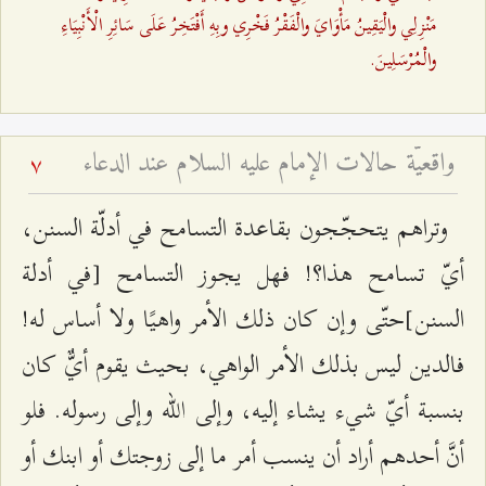
مَنْزِلِي والْيَقِينُ مَأْوَايَ والْفَقْرُ فَخْرِي وبِهِ أَفْتَخِرُ عَلَى سَائِرِ الْأَنْبِيَاءِ
والْمُرْسَلِينَ.
واقعيّة حالات الإمام عليه السلام عند الدعاء
7
وتراهم يتحجّجون بقاعدة التسامح في أدلّة السنن،
أيّ تسامح هذا؟! فهل يجوز التسامح [في أدلة
السنن]حتّى وإن كان ذلك الأمر واهيًا ولا أساس له!
فالدين ليس بذلك الأمر الواهي، بحيث يقوم أيٌّ كان
بنسبة أيّ شيء يشاء إليه، وإلى الله وإلى رسوله. فلو
أنَّ أحدهم أراد أن ينسب أمر ما إلى زوجتك أو ابنك أو