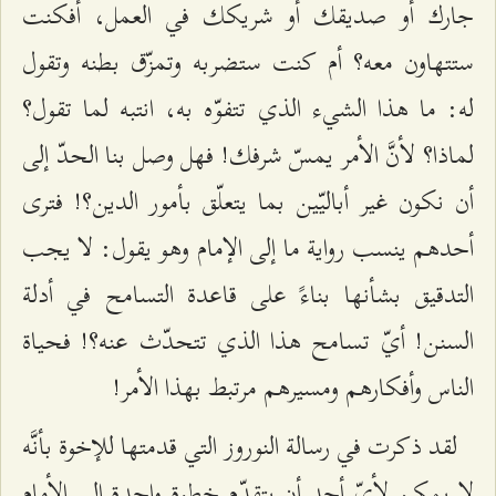
جارك أو صديقك أو شريكك في العمل، أفكنت
ستتهاون معه؟ أم كنت ستضربه وتمزّق بطنه وتقول
له: ما هذا الشيء الذي تتفوّه به، انتبه لما تقول؟
لماذا؟ لأنَّ الأمر يمسّ شرفك! فهل وصل بنا الحدّ إلى
أن نكون غير أباليّين بما يتعلّق بأمور الدين؟! فترى
أحدهم ينسب رواية ما إلى الإمام وهو يقول: لا يجب
التدقيق بشأنها بناءً على قاعدة التسامح في أدلة
السنن! أيّ تسامح هذا الذي تتحدّث عنه؟! فحياة
الناس وأفكارهم ومسيرهم مرتبط بهذا الأمر!
لقد ذكرت في رسالة النوروز التي قدمتها للإخوة بأنَّه
لا يمكن لأيّ أحدٍ أن يتقدّم خطوة واحدة إلى الأمام