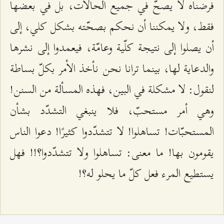
فرضناه لا يصحّ في جميع الحالات، بل في بعضها
فقط، ولا يمكننا أن نحكم بصحّته بشكل كلي، إلى
أن يصلوا إلى نتيجة كلّية وعامّة، فيعمدوا إلى نشرها
والدعاية لها، بينما ترانا نحن نأخذ الأمر بكلّ بساطة
لنقول: لا مشكلة في البين، فهذه المسألة من السنن!
وهي أمر مستحبّ، فلا ينبغي التشدّد بشأن
المستحبّات! تساهلوا! لا تتشدّدوا كثيرًا! دعوا الناس
يقومون بها! ما معنى: تساهلوا ولا تتشدّدوا؟!! فهل
يستطيع المرء فعل كلّ ما يحلو له؟!