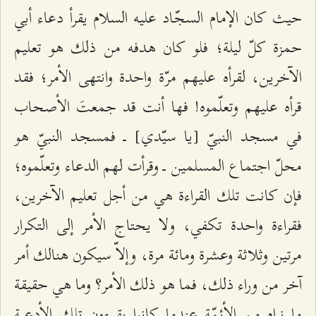
حيث كان الإمام السجّاد عليه السلام يقرأ دعاء أبي
حمزة كلّ ليلة؛ فلو كان هدفه من ذلك هو تعليم
الآخرين، لقرأه عليهم مرّة واحدة وانتهى الأمر؛ فقد
قرأه عليهم وتعلّموه! فها أنت قد جمعتَ الأصحاب
في مسجد النبيّ [يا سيّدي] ــ فمسجد النبيّ هو
محلّ اجتماع المسلمين ــ وقرأت لهم الدعاء وتعلّموه؛
فإن كانت تلك القراءة هي من أجل تعليم الآخرين،
فقراءة واحدة تكفي، ولا يحتاج الأمر إلى التكرار
مرتين وثلاثة وعشرة ومائة مرة، وإلاّ سيكون هنالك أمر
آخر من وراء ذلك، فما هو ذلك الأمر؟ وما هي حقيقة
ما نراه من الأئمّة عندما كانوا يقرءون تلك الأدعية