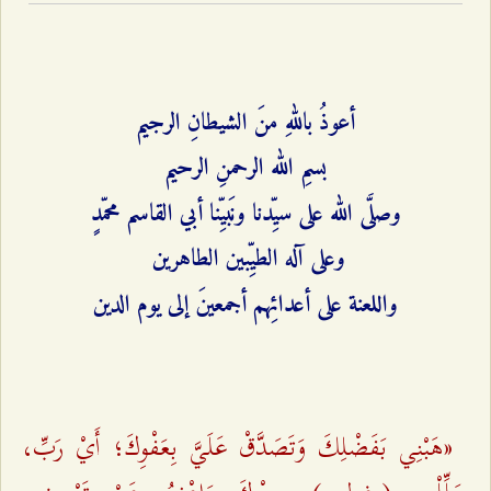
أعوذُ باللهِ منَ الشيطانِ الرجيم
بسمِ الله الرحمنِ الرحيم
وصلَّى الله على سيِّدنا ونَبيِّنا أبي القاسم محمّدٍ
وعلى آله الطيِّبين الطاهرين
واللعنة على أعدائِهم أجمعينَ إلى يوم الدين
«هَبْنِي بَفَضْلِكَ وَتَصَدَّقْ عَلَيَّ بِعَفْوِكَ؛ أَيْ رَبِّ،