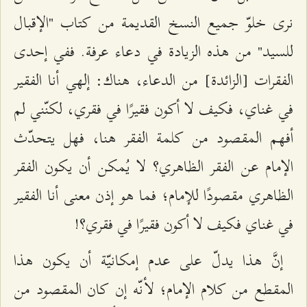
نرى خلوّ جميع النسخ القديمة من كتاب "الإقبال
للسيد" من هذه الزيادة في دعاء عرفة. ففي إحدى
الفقرات [الزائدة] من الدعاء، هناك: إلهي أنا الفقير
في غناي، فكيف لا أكون فقيرًا في فقري، لكنّني لم
أفهم المقصود من كلمة الفقر هنا، فهل يتحدّث
الإمام عن الفقر الظاهري؟ لا يُمكن أن يكون الفقر
الظاهري مقصودًا للإمام؛ فما هو إذن معنى أنا الفقير
في غناي فكيف لا أكون فقيرًا في فقري؟!
إنَّ هذا يدلّ على عدم إمكانيّة أن يكون هذا
المقطع من كلام الإمام؛ لأنّه إن كان المقصود من