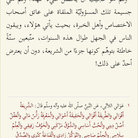
جسيمة تلك المسؤوليّة الملقاة على عاتق أصحاب
الاختصاص وأهل الخبرة، بحيث يأتي هؤلاء، ويبقون
الناس في الجهل طوال هذه السنوات، متّبعين سنّةً
خاطئة بتوهّم كونها جزءًا من الشريعة، دون أن يعترض
أحدٌ على ذلك!
الشَّرِيعَةُ
عَوَالِي اللآلِي، عَنِ النَّبِيِّ صلّى الله عليه وآله وسلّم قَالَ:
أَقْوَالِي والطَّرِيقَةُ أَقْوَالِي والْحَقِيقَةُ أَحْوَالِي والْمَعْرِفَةُ رَأْسُ مَالِي والْعَقْلُ
أَصْلُ دِينِي والْحُبُّ أَسَاسِي والشَّوْقُ مَرْكَبِي والْخَوْفُ رَفِيقِي والْعِلْمُ
سِلَاحِي والْحِلْمُ صَاحِبِي والتَّوَكُّلُ زَادِي والْقَنَاعَةُ كَنْزِي والصِّدْقُ