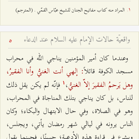
المراد منه كتاب مفاتيح الجنان للشيخ عبّاس القمّي . (المترجم)
واقعيّة حالات الإمام عليه السلام عند الدعاء
5
وعندما كان أمير المؤمنين يناجي الله في محراب
: إلهي أنت الغنيُّ وأنا الفقيرُ،
مسجد الكوفة قائلاً
وهل يَرحمُ الفقيرَ إلاّ الغنيُّ
،
فإنّه لم يكن يقل ذلك
۱
للناس، بل كان يناجي بتلك المناجاة في المحراب،
وهو في الصلاة، وفي حال الابتهال والبكاء؛ وكان
الناس يرونه في ليالي شهر رمضان يأتي، ويجلس،
ويشرع في قراءة هذه الأدعية؛ حسنًا، فحينما يقول