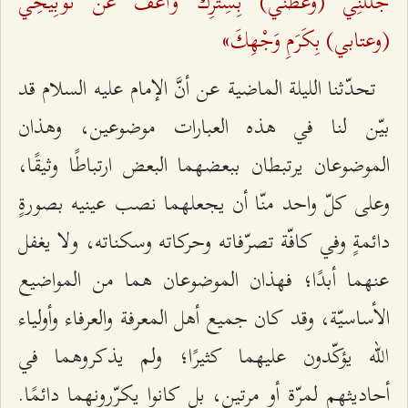
جَلِّلْنِي (وغطني) بِسِتْرِكَ وَاعْفُ عَنْ تَوْبِيخِي
(وعتابي) بِكَرَمِ وَجْهِكَ»
تحدّثنا الليلة الماضية عن أنَّ الإمام عليه السلام قد
بيّن لنا في هذه العبارات موضوعين، وهذان
الموضوعان يرتبطان ببعضهما البعض ارتباطًا وثيقًا،
وعلى كلّ واحد منّا أن يجعلهما نصب عينيه بصورةٍ
دائمةٍ وفي كافّة تصرّفاته وحركاته وسكناته، ولا يغفل
عنهما أبدًا؛ فهذان الموضوعان هما من المواضيع
الأساسيّة، وقد كان جميع أهل المعرفة والعرفاء وأولياء
الله يؤكّدون عليهما كثيرًا؛ ولم يذكروهما في
أحاديثهم لمرّة أو مرتين، بل كانوا يكرّرونهما دائمًا.