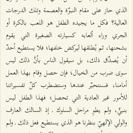
الذي حاز على مقام النبوّة والعصمة وتلك الدرجات
العالية؟ فكل ما يجيده الطفل هو اللعب بالكرة أو
الجري وراء ألعابه كسيارته الصغيرة التي يقوم
بشحنها، ثم يُطلقها ليركض خلفها؛ فلا يستطيع أحدٌ
أن يُصدِّق ذلك، بل سيقول الناس بأنَّ ذلك ليس
سوى ضرب من الخيال؛ فإن حصل وقام بهذا العمل
أمامنا، فسنتحيّر عندها وستضطرب كلّ تفسيراتنا
للأمور غير العادية التي تحصل؛ فهذا الطفل ليس
بنبيٍّ، ولم يطوِ مراحل السلوك ـ إذ السالك العارف
والولي الإلهيّ بنظرنا هو الذي يستطيع فعل ذلك ـ ولم