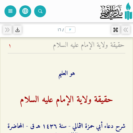
language
view_headline
close
search
۱٦
/
حقيقة ولاية الإمام عليه السلام
1
هو العليم
حقيقة ولاية الإمام عليه السلام
شرح دعاء أبي حمزة الثمالي - سنة ۱٤٣٦ هـ ق - المحاضرة