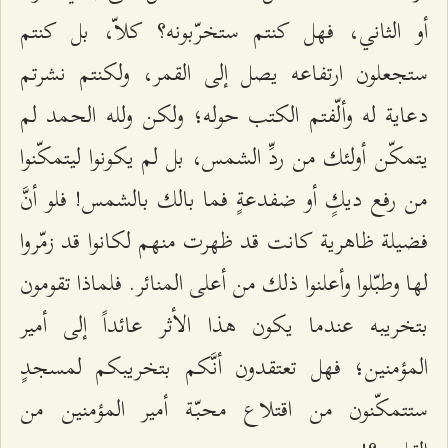
أو الثاني، فهل كنتم ستخرّبونه؟ كلاّ، بل كنتم
ستجعلون ارتفاعه يصل إلى القمر، ولكنتم نشرتم
دعاية له وألّفتم الكتب حوله؛ ولكن ولله الحمد لم
يتمكّن أولئك من ردِّ الشمس، بل لم يكونوا ليتمكّنوا
من رفع ديكٍ أو ضفدعةٍ فما بالك بالشمس! فلو أنَّ
فضيلة ظاهرية كانت قد ظهرت منهم لكانوا قد زمّروا
لها وطبّلوا وأعلنوا ذلك من أعلى المنائر. فلماذا تقومون
بتخريبه عندما يكون هذا الأثر عائداً إلى أمير
المؤمنين؛ فهل تعتقدون أنَّكم بتخريبكم لمسجدٍ
ستتمكّنون من اقتلاع محبّة أمير المؤمنين من