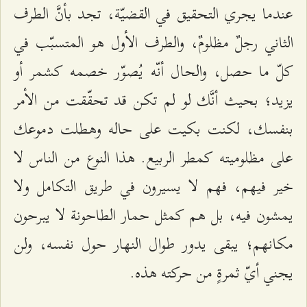
عندما يجري التحقيق في القضيّة، تجد بأنَّ الطرف
الثاني رجلٌ مظلومٌ، والطرف الأول هو المتسبّب في
كلّ ما حصل، والحال أنّه يُصوّر خصمه كشمر أو
يزيد؛ بحيث أنَّك لو لم تكن قد تحقّقت من الأمر
بنفسك، لكنت بكيت على حاله وهطلت دموعك
على مظلوميته كمطر الربيع. هذا النوع من الناس لا
خير فيهم، فهم لا يسيرون في طريق التكامل ولا
يمشون فيه، بل هم كمثل حمار الطاحونة لا يبرحون
مكانهم؛ يبقى يدور طوال النهار حول نفسه، ولن
يجني أيّ ثمرةٍ من حركته هذه.