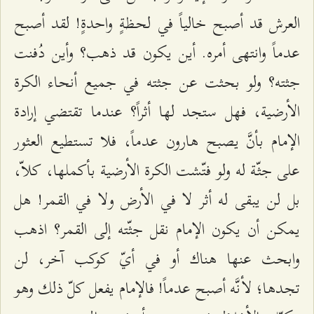
العرش قد أصبح خالياً في لحظةٍ واحدةٍ! لقد أصبح
عدماً وانتهى أمره. أين يكون قد ذهب؟ وأين دُفنت
جثته؟ ولو بحثت عن جثته في جميع أنحاء الكرة
الأرضية، فهل ستجد لها أثراً؟ عندما تقتضي إرادة
الإمام بأنَّ يصبح هارون عدماً، فلا تستطيع العثور
على جثّة له ولو فتّشت الكرة الأرضية بأكملها، كلاّ،
بل لن يبقى له أثر لا في الأرض ولا في القمر! هل
يمكن أن يكون الإمام نقل جثّته إلى القمر؟ اذهب
وابحث عنها هناك أو في أيّ كوكب آخر، لن
تجدها؛ لأنَّه أصبح عدماً! فالإمام يفعل كلّ ذلك وهو