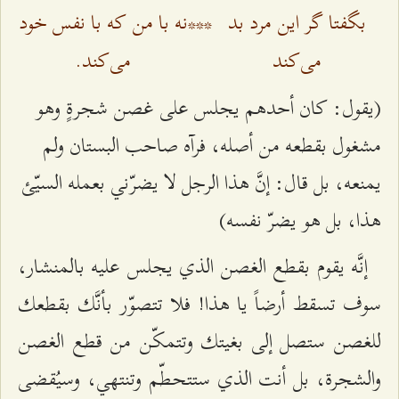
بگفتا گر این مرد بد
***
نه با من که با نفس خود
می‌کند
می‌کند.
(يقول: كان أحدهم يجلس على غصن شجرةٍ وهو
مشغول بقطعه من أصله، فرآه صاحب البستان ولم
يمنعه، بل قال: إنَّ هذا الرجل لا يضرّني بعمله السيّئ
هذا، بل هو يضرّ نفسه)
إنَّه يقوم بقطع الغصن الذي يجلس عليه بالمنشار،
سوف تسقط أرضاً يا هذا! فلا تتصوّر بأنَّك بقطعك
للغصن ستصل إلى بغيتك وتتمكّن من قطع الغصن
والشجرة، بل أنت الذي ستتحطّم وتنتهي، وسيُقضى