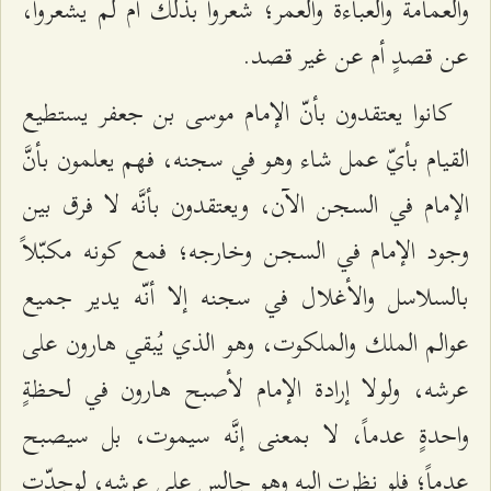
والعمامة والعباءة والعمر؛ شعروا بذلك أم لم يشعروا،
عن قصدٍ أم عن غير قصد.
كانوا يعتقدون بأنّ الإمام موسى بن جعفر يستطيع
القيام بأيّ عمل شاء وهو في سجنه، فهم يعلمون بأنَّ
الإمام في السجن الآن، ويعتقدون بأنَّه لا فرق بين
وجود الإمام في السجن وخارجه؛ فمع كونه مكبّلاً
بالسلاسل والأغلال في سجنه إلا أنّه يدير جميع
عوالم الملك والملكوت، وهو الذي يُبقي هارون على
عرشه، ولولا إرادة الإمام لأصبح هارون في لحظةٍ
واحدةٍ عدماً، لا بمعنى إنَّه سيموت، بل سيصبح
عدماً؛ فلو نظرت إليه وهو جالس على عرشه، لوجدّت