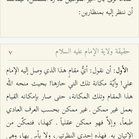
أن ننظر إليه بمنظارين:
حقيقة ولاية الإمام عليه السلام
7
: أن نقول: أيُّ مقامٍ هذا الذي وصل إليه الإمام
الأول
علي! وأيّة مكانة تلك التي حازها! بحيث منحه الله
هذا المقام وتلك المكانة، حتى صار بإمكانه القيام
بعمل غير ممكن ـ غير ممكن بحسب العرف العادي
طبعاً، وإلاّ فهو ممكن عقلياً ـ كهذا، فتمكّن من
الإتيان به. فهذه إحدى النظرتين، ولا بأس بها، وهي