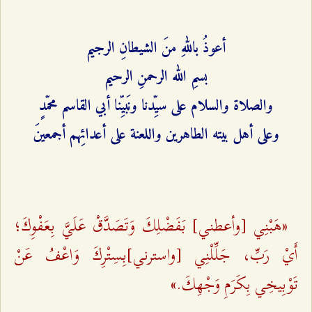
أعوذُ باللهِ منَ الشيطانِ الرجيم
بسمِ الله الرحمنِ الرحيم
والصلاة والسلام على سيِّدنا ونَبيِّنا أبي القاسم محمّدٍ
وعلى أهل بيته الطاهرين واللعنة على أعدائِهم أجمعينَ
«هَبْنِي [وأعطني] بَفَضْلِكَ وَتَصَدَّقْ عَلَيَّ بِعَفْوِكَ؛
أَيْ رَبِّ، جَلِّلْنِي [واسترني]بِسِتْرِكَ وَاعْفُ عَنْ
تَوْبِيخِي بِكَرَمِ وَجْهِكَ.»