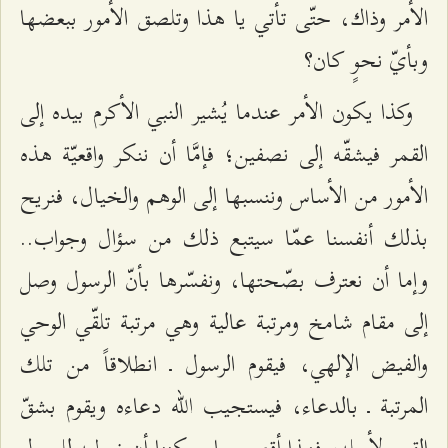
الأمر وذاك، حتّى تأتي يا هذا وتلصق الأمور ببعضها
وبأيّ نحوٍ كان؟
وكذا يكون الأمر عندما يُشير النبي الأكرم بيده إلى
القمر فيشقّه إلى نصفين؛ فإمَّا أن ننكر واقعيّة هذه
الأمور من الأساس وننسبها إلى الوهم والخيال، فنريح
بذلك أنفسنا عمّا سيتبع ذلك من سؤال وجواب..
وإما أن نعترف بصّحتها، ونفسّرها بأنّ الرسول وصل
إلى مقام شامخ ومرتبة عالية وهي مرتبة تلقّي الوحي
والفيض الإلهي، فيقوم الرسول ـ انطلاقاً من تلك
المرتبة ـ بالدعاء، فيستجيب الله دعاءه ويقوم بشقّ