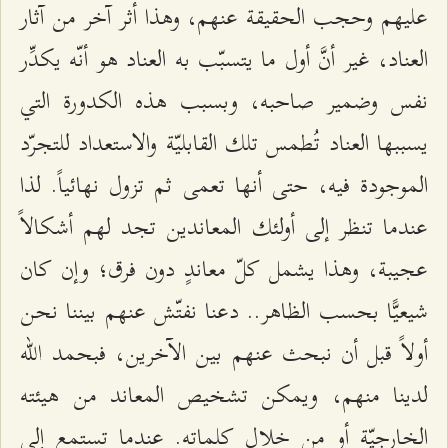
عليهم وحجب الحقيقة عنهم، وهذا أثر آخر من آثار
العناد، غير أنَّ أول ما يتسبّب به العناد هو أنّه يكدِّر
نفس وضمير صاحبه، وبسبب هذه الكدورة التي
يسببها العناد تُطمس تلك القابليّة والاستعداد للتجرّد
الموجودة فيه، حتى أنها تعمى ثم تزول نهائياً. لذا
عندما تنظر إلى أولئك المعاندين تجد لهم أشكالاً
عجيبة، وهذا يشمل كلّ معاندٍ دون فرق؛ وإن كان
شيعيًّا بحسب الظاهر.. دعنا نفتّش عنهم بيننا نحن
أولاً قبل أن نبحث عنهم بين الآخرين، فبحمد الله
لدينا منهم، ويمكن تشخيص المعاند من هيئته
الخارجيّة أو من خلال كلماته. عندما تستمع إلى