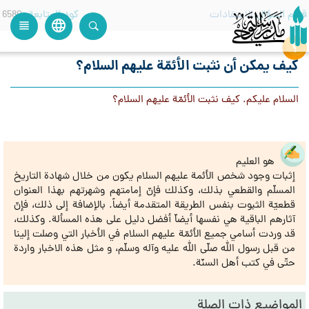
قسم السؤال
الاعتقادات
كود المتابعة
6580
language
view_headline
close
search
كيف يمكن أن نثبت الأئمّة عليهم السلام؟
السلام عليكم. كيف نثبت الأئمّة عليهم السلام؟
هو العليم
إثبات وجود شخص الأئمة عليهم السلام يكون من خلال شهادة التاريخ
المسلّم والقطعي بذلك، وكذلك فإنّ إمامتهم وشهرتهم بهذا العنوان
قطعيّة الثبوت بنفس الطريقة المتقدمة أيضاً. بالإضافة إلى ذلك، فإنّ
آثارهم الباقية هي نفسها أيضاّ أفضل دليل على هذه المسألة. وكذلك،
قد وردت أسامي جميع الأئمّة عليهم السلام في الأخبار التي وصلت إلينا
من قبل رسول الله صلّى الله عليه وآله وسلّم، و مثل هذه الاخبار واردة
حتّى في كتب أهل السنّة.
المواضيع ذات الصلة