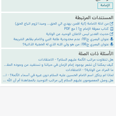
الإمامة
المستندات المرتبطة
من ادلة الامامة (آية افمن يهدي الي الحق... ومبدا لزوم اتباع الحق)
كتاب معرفة الإمام ج1 | مع PDF
حديث الغدير ليس الاعلان الوحيد عن الولاية
عنوان البصري ج191: عدم محدودية طاعة النبي والامام بظاهر الشريعة
عنوان البصري ج196: من هو ولي اللـه الذي له الحجية الذاتية؟
الأسئلة ذات الصلة
هل تتفاوت مراتب الأئمة عليهم السلام؟ - الاعتقادات
كيف يمكننا أن نشعر بوجود إمام الزمان في حياتنا و نستفيد من وجوده المقدّس؟ - الاعتقادات
ما المراد من الولاية؟ - الاعتقادات
لماذا لم يتكرّر اسم الامام الحسين عليه السلام دون غيره في أسماء الأئمة؟ - الاعتقادات
هل وصل المعصومون عليهم السلام إلى مراتب التوحيد بالمجاهدة أم أن الله خلقهم كذلك من أول الأمر؟ - الاعتقادات