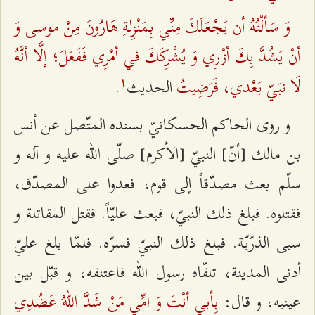
وَ سَألْتُهُ أن يَجْعَلَكَ مِنِّي بِمَنْزِلةِ هَارُونَ مِنْ موسى وَ
أنْ يَشُدَّ بِكَ أزْرِي وَ يُشْرِكَكَ في أمْرِي فَفَعَلَ؛ إلَّا أنَّهُ
لَا نبَيّ بَعْدي، فَرَضِيتُ‌
الحديث‌
.
۱
و روى الحاكم الحسكانيّ بسنده المتّصل عن أنس
بن مالك [أنّ‌] النبيّ [الأكرم‌] صلّى الله عليه و آله و
سلّم بعث مصدّقاً إلى قوم، فعدوا على المصدّق،
فقتلوه. فبلغ ذلك النبيّ، فبعث عليّاً. فقتل المقاتلة و
سبى الذرّيّة. فبلغ ذلك النبيّ فسرّه. فلمّا بلغ عليّ
أدنى المدينة، تلقّاه رسول الله فاعتنقه، و قبّل بين
بِأبي أنْتَ وَ امِّي مَنْ شَدَّ اللهُ عَضُدِي
عينيه، و قال: