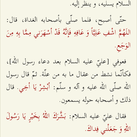
السلام يسلّيه، و ينظر إليه.
حتّى أصبح، فلما صلّى بأصحابه الغداة، قال:
اللَهُمَّ اشْفِ عَلِيَّاً وَ عَافِهِ فَإنَّهُ قَدْ أسْهَرَني مِمَّا بِهِ مِنَ
الوَجَعِ.
فعوفي [عليّ عليه السلام بعد دعاء رسول الله‌]،
فكأنّما نشط من عقال ما به من علّة. ثمّ قال رسول
أبْشِرْ يَا أخِي‌
الله صلّى الله عليه و آله و سلّم:
. قال
ذلك و أصحابه حوله يسمعون.
بَشَّرَكَ اللهُ بِخَيْرٍ يَا رَسُولَ
فقال عليّ عليه السلام:
اللهِ وَ جَعَلْني فِداكَ.