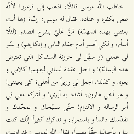
خاطب الله موسى قائلًا: اذهب إلى فرعون! لأنّه
طغى بكفره و عناده. فقال له موسى: ربِّ؛ (ها أنت
بعثتني بهذه المهمّة) مُنَّ عَلَيّ بشرح الصدر (لئلّا
أسأم، و لكي أصبر أمام جفاء الناس و إنكارهم) و يسّر
لي عملي (و سهّل لي حزونة المشاكل التي تعترض
هذه الرسالة)! و احلل عقدة لساني ليفهموا كلامي و
يعوه. و كذلك اجعل لي وزيراً من أهلي؛ كي يعينني!
و هو أخي هارون؛ أشدد به أزري! و أشركه معي في
أمر الرسالة و الالتزام! حتّى نسبّحك و نمجّدك و
نقدّسك دائماً و باستمرار، و نذكرك كثيراً! إنّك كنت
بنا و بأحوالنا حقّاً بصيراً، فقال الله لموسى: قد اوتيتَ