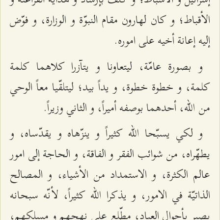
الأقباط؛ و كان لهارون مقام النبوّة و الوزارة، و فوّض
إليه إعانة أخيه على اموره.
و بصورة عامّة، ليتعاونا و يتآزرا كلاهما كلمة
كلمة، و خطوة خطوة، و يداً بيد؛ ليتلقّيا معاً الوحي
من الله، أحدهما بوصفه أميراً، و الثاني وزيراً.
و لكي يسبّحا الله كثيراً و ينزّهاه و يقدّساه، و
يطهّراه، من شوائب الفقر و الفاقة، و الحاجة إلى امور
عالم الكثرة، و الاستمداد من الأشياء، و المصالح
الذاتيّة في الامور، و يذكرا الله كثيراً، لأنّه سبحانه
بصير بأحوال العباد، مطّلع على نهجهم و مسلكهم،