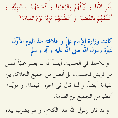
بِأمْرِ اللهِ! وَ أرْأفُهُمْ بِالرَّعِيَّةِ! وَ أقْسَمُهُمْ بِالسَّوِيَّةِ! وَ
أعْلَمُهُمْ بِالقَضيَّةِ! وَ أعْظَمُهُمْ مَزِيَّةً يَوْمَ القِيَامَةِ
.
۱
كانت وزارة الإمام عليّ و خلافته منذ اليوم الأوّل
لنبوّة رسول الله صلى الله عليه و آله و سلم‌
و نلاحظ في الحديث أيضاً أنّه لم يعتبر عليّاً أفضل
من قريش فحسب، بل أفضل من جميع الخلائق يوم
القيامة أيضاً. و لذا قال في آخره: قيمتك و مزيّتك
أعظم من الجميع يوم القيامة.
و قد قال رسول الله هذا الكلام، و هو يضرب بيده