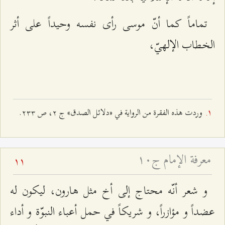
تماماً كما أنّ موسى رأى نفسه وحيداً على أثر
الخطاب الإلهيّ،
وردت هذه الفقرة من الرواية في «دلائل الصدق» ج ٢، ص ٢٣٣.
معرفة الإمام ج۱۰
11
و شعر أنّه محتاج إلى أخ مثل هارون، ليكون له
عضداً و مؤازراً، و شريكاً في حمل أعباء النبوّة و أداء