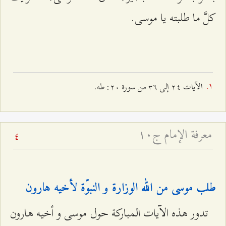
كلَّ ما طلبته يا موسى.
الآیات ٢٤ إلـى ٣٦ من سورة ٢۰: طه.
معرفة الإمام ج۱۰
4
طلب موسى من الله الوزارة و النبوّة لأخيه هارون‌
تدور هذه الآيات المباركة حول موسى و أخيه هارون