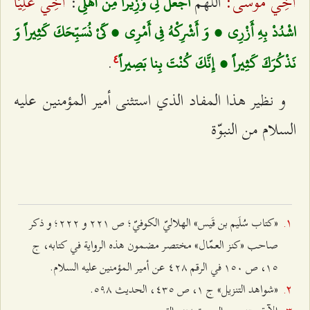
أخِي موسى:
أخِي عَلِيَّاً
اللهم‌
:
اجْعَلْ لِي وَزِيراً مِنْ أَهْلِي‌
اشْدُدْ بِهِ أَزْرِي ، وَ أَشْرِكْهُ فِي أَمْرِي ، كَيْ نُسَبِّحَكَ كَثِيراً وَ
.
نَذْكُرَكَ كَثِيراً ، إِنَّكَ كُنْتَ بِنا بَصِيراً
٤
و نظير هذا المفاد الذي استثنى أمير المؤمنين عليه
السلام من النبوّة
«كتاب سُلَيم بن قَيس» الهلاليّ الكوفيّ؛ ص ٢٢۱ و ٢٢٢؛ و ذكر
صاحب «كنز العمّال» مختصر مضمون هذه الرواية في كتابه، ج
۱٥، ص ۱٥۰ في الرقم ٤٢۸ عن أمير المؤمنين عليه السلام.
«شواهد التنزيل» ج ۱، ص ٤٣٥، الحديث ٥٩۸.