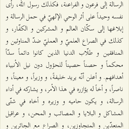
الرسالة إلى فرعون و الفراعنة، فكذلك رسول الله، رأى
نفسه وحيداً على أثر الوحي الإلهيّ في حمل الرسالة و
إبلاغها إلى سكّان العالم و المشركين و الكفّار، و
كذلك في الصراع العلميّ و العمليّ ضدّ المناوئين و
المنافقين و طلّاب الدنيا الذين كانوا دائماً سدّاً
محكماً و حصناً حصيناً للحؤول دون نيل الأنبياء
أهدافهم. و أعلن أنّه يريد خليفةً، و وزيراً، و معيناً، و
ناصراً، و أخاً له يؤازره في هذا الأمر، و يشاركه في أداء
الرسالة، و يكون حاميه و وزيره و أخاه في شتّى
المشاكل و البلايا و المصائب و المحن، و عراقيل
المتعدّين و المتجاوزين، و الصراع مع الجائرين و