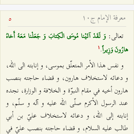
معرفة الإمام ج۱۰
5
تعالى:
وَ لَقَدْ آتَيْنا مُوسَى الْكِتابَ وَ جَعَلْنا مَعَهُ أَخاهُ
.
هارُونَ وَزِيراً
۱
و نفس هذا الأمر المتعلّق بموسى، و إنابته الى الله،
و دعائه لاستخلاف هارون، و قضاء حاجته بنصب
هارون أخيه في مقام النبوّة و الخلافة و الوزارة، نجده
عند الرسول الأكرم صلّى الله عليه و آله و سلّم، و
إنابته إلى الله، و دعائه لاستخلاف عليّ بن أبي
طالب عليه السلام، و قضاء حاجته بنصب عليّ في