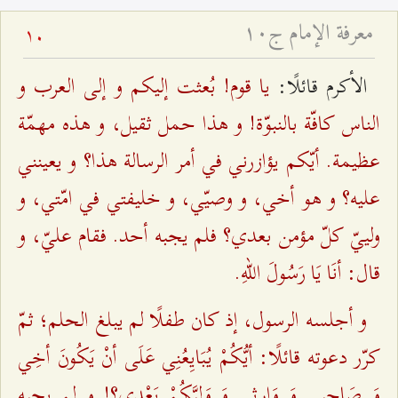
معرفة الإمام ج۱۰
10
يا قوم! بُعثت إليكم و إلى العرب و
الأكرم قائلًا:
الناس كافّة بالنبوّة! و هذا حمل ثقيل، و هذه مهمّة
عظيمة. أيّكم يؤازرني في أمر الرسالة هذا؟ و يعينني
عليه؟ و هو أخي، و وصيّي، و خليفتي في امّتي، و
ولييّ كلّ مؤمن بعدي؟ فلم يجبه أحد. فقام عليّ، و
قال: أنَا يَا رَسُولَ اللهِ‌.
و أجلسه الرسول، إذ كان طفلًا لم يبلغ الحلم؛ ثمّ
كرّر دعوته قائلًا: أيُّكُمْ يُبَايِعُنِي عَلَى أنْ يَكُونَ أخِي
وَ صَاحِبِي وَ وَارِثِي وَ وَلِيَّكُمْ بَعْدِي؟! و لم‌ يجبه