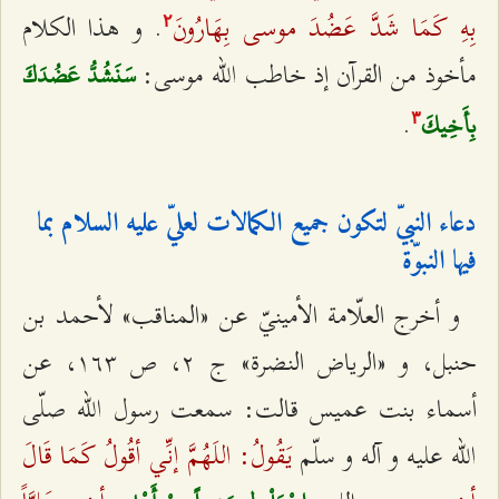
بِهِ كَمَا شَدَّ عَضُدَ موسى بِهَارُونَ‌
. و هذا الكلام
٢
مأخوذ من القرآن إذ خاطب الله موسى:
سَنَشُدُّ عَضُدَكَ
.
بِأَخِيكَ‌
٣
دعاء النبيّ لتكون جميع الكمالات لعليّ عليه السلام بما
فيها النبوّة
و أخرج العلّامة الأمينيّ عن «المناقب» لأحمد بن
حنبل، و «الرياض النضرة» ج ٢، ص ۱٦٣، عن
أسماء بنت عميس قالت: سمعت رسول الله صلّى
يَقُولُ: اللَهُمَّ إنِّي أقُولُ كَمَا قَالَ
الله عليه و آله و سلّم‌