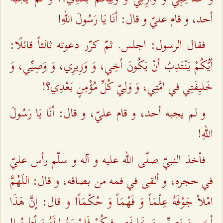
أحد، و قام عليّ و قال: أنَا يَا رَسُولَ اللهِ‌!
فقال الرسول: اجلس. ثمّ كرّر دعوته ثالثاً قائلًا:
أيُّكُمْ يَنْتَدِبُ أنْ يَكُونَ أخِي، وَ وَزِيرِي، وَ وَصِيِّي، وَ
خَليِفَتِي في امَّتِي، وَ وَلِيّ كُلِّ مُؤْمِنٍ بَعْدِي؟!
و لم يجبه أحد، و قام عليّ، و قال: أنَا يَا رَسُولَ
اللهِ‌!
فأخذ النبيّ صلّى الله عليه و آله و سلّم رأس عليّ
في حجره، و ألقى في فمه من بصاقه، و قال: اللَهُمَّ
امْلأ جَوْفَهُ عِلْمَاً وَ فَهْمَاً وَ حُكْمَاً! و قال‌: إنَّ هَذَا
أخِي وَ وَصِيِّي وَ خَليِفَتِي فِيكُمْ فَاسْمَعُوا لَهُ وَ أطِيعُوا!