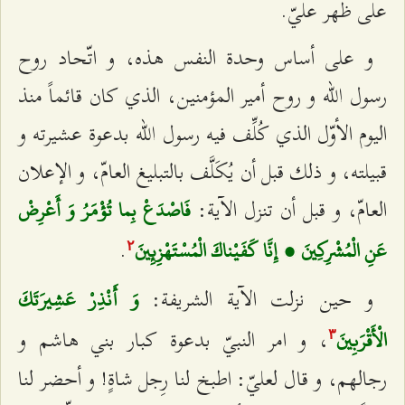
على ظهر عليّ.
و على أساس وحدة النفس هذه، و اتّحاد روح
رسول الله و روح أمير المؤمنين، الذي كان قائماً منذ
اليوم الأوّل الذي كُلِّف فيه رسول الله بدعوة عشيرته و
قبيلته، و ذلك قبل أن يُكَلَّف بالتبليغ العامّ، و الإعلان
العامّ، و قبل أن تنزل الآية:
فَاصْدَعْ بِما تُؤْمَرُ وَ أَعْرِضْ
.
عَنِ الْمُشْرِكِينَ ، إِنَّا كَفَيْناكَ الْمُسْتَهْزِئِينَ‌
٢
و حين نزلت الآية الشريفة:
وَ أَنْذِرْ عَشِيرَتَكَ
، و امر النبيّ بدعوة كبار بني هاشم و
الْأَقْرَبِينَ‌
٣
رجالهم، و قال لعليّ: اطبخ لنا رِجل شاةٍ! و أحضر لنا