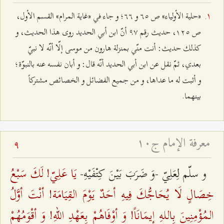
«حلية الأولياء» ص ٦٥ و ٦٦؛ و جاء في «غاية المرام» القسم الأول،
ص ۱٢٥، حديث رقم ٩۷ أنّ ابن أبي الحديد روى هذا الحديث، و
كذلك حديث: أنت منّي بمنزلة هارون من موسى إلّا أنّه لا نبيّ
بعدي، ثمّ نقل عن ابن أبي الحديد أنّه قال: و أبان نفسه عنه بالنبوّة؛
و أثبت له ما عداها، و من جميع الفضائل و الخصائص مشتركاً
بينهما.
معرفة الإمام ج۱۰
9
يَا عَلِيّ! لَكَ سَبْعُ
و سلّم‌ لِعَلِيّ -وَ ضَرَبَ بَيْنَ كِتْفَيْهِ-
خِصَالٍ لَا يُحَاجُّكَ فِيهِ أحَدٌ يَوْمَ القِيَامَة! أنْتَ أوَّلُ
المُؤْمِنِينَ بِاللهِ إيمَانَاً! وَ أوْفَاهُمْ بِعَهْدِ اللهِ! وَ أقْوَمُهُمْ