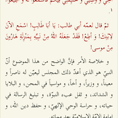
.
۱
ثمّ قال لعمّه أبي طالب: يَا أبَا طَالِبٍ! اسْمَعِ الآنَ
لِابْنِكَ! وَ أطِعْ! فَقَدْ جَعَلَهُ اللهُ مِنْ نَبِيِّهِ بِمَنْزِلَةِ هَارُونَ
مِنْ موسى!
و خلاصة الأمر فإنَّ الواضح من هذا الموضوع أنّ
النبيّ هو الذي أعدّ ذلك المجلس ليعيّن له ناصراً و
معيناً، و وزيراً، و أخاً، و مواسياً في المحن، و البلايا
و الشدائد، و ثقل عب‌ء النبوّة، و تبليغ الرسالة في
حياته، و حراسة الوحي الإلهيّ، و حفظ دين الله، و
إمامة الامّة الإسلاميّة بعد مماته.