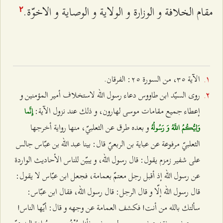
مقام الخلافة و الوزارة و الولاية و الوصاية و الاخوّة.
٢
الآية ٣٥، من السورة ٢٥: الفرقان.
روى السيّد ابن طاووس دعاء رسول الله لاستخلاف أمير المؤمنين و
إعطاء جميع مقامات موسى لهارون، و ذلك عند نزول الآية:
إِنَّما
و بعده طرق عن الثعلبيّ، منها رواية أخرجها
وَلِيُّكُمُ اللَّهُ وَ رَسُولُهُ
الثعلبيّ مرفوعة عن عباية بن الربعيّ قال: بينا عبد الله بن عبّاس جالس
على شفير زمزم يقول: قال رسول الله، و يبيّن للناس الأحاديث الواردة
عن رسول الله إذ أقبل رجل معتمّ بعمامة، فجعل ابن عبّاس لا يقول:
قال رسول الله إلّا و قال الرجل: قال رسول الله، فقال ابن عبّاس:
سألتك بالله من أنت! فكشف العمامة عن وجهه و قال: أيّها الناس!