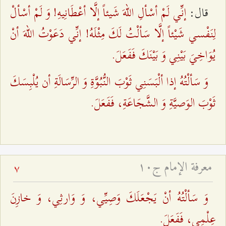
إنِّي لَمْ أسْألِ اللهَ شَيئاً إلَّا أعْطَانِيهِ! وَ لَمْ أسْألْ
قال:
لِنَفْسي شَيْئاً إلَّا سَألْتُ لَكَ مِثْلَهُ! إنِّي دَعَوْتُ اللهَ أنْ
يُوَاخِيَ بَيْنِي وَ بَيْنَكَ فَفَعَلَ.
وَ سَألْتُهُ إذا ألْبَسَنِي ثَوْبَ النُّبُوَّةِ وَ الرِّسَالَةِ أن يُلْبِسَكَ
ثَوْبَ الوَصيَّةِ وَ الشَّجَاعَةِ، فَفَعَلَ.
معرفة الإمام ج۱۰
7
وَ سَألْتُهُ أنْ يَجْعَلَكَ وَصِيِّي، وَ وَارثِي، وَ خازِنَ
عِلْمِي، فَفَعَلَ.