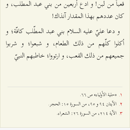
قعباً من لبن! و ادع أربعين من بني عبد المطّلب، و
كان عددهم بهذا المقدار آنذاك!
و دعا عليّ عليه السلام بني عبد المطّلب كافّة؛ و
أكلوا كلّهم من ذلك الطعام، و شبعوا؛ و شربوا
جميعهم من ذلك القعب، و ارتووا؛ خاطبهم النبيّ‌
«حلية الأولياء» ص ٦٦.
الآيتان ٩٤ و ٩٥، من السورة ۱٥: الحجر.
الآية ٢۱٤، من السورة ٢٦: الشعراء.