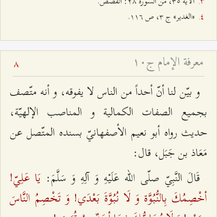
الآية ٣٥، من السورة ٢۸: القصص.
«الغدير» ج ٣، ص ۱۱٦.
معرفة الإمام ج۱۰
8
و بيّن لنا أنّ أحداً من الناس لا يفوقه، و أنه متّصف
بجميع الصفات الكمالية و المناصب الإلهيّة،
حديث رواه أبو نعيم الأصفهانيّ بسنده المتّصل عن
مَعَاذ بن جَبَل، قال:
يَا عَلِيّ!
قَالَ النَّبِيّ‌ صلّى الله عَلَيْهِ وَ آلِهِ وَ سَلَّمَ‌:
أخْصِمُكَ بِالنُّبُوَّة وَ لَا نُبُوَّةَ بَعْدَي! وَ تَخْصِمُ النَّاسَ