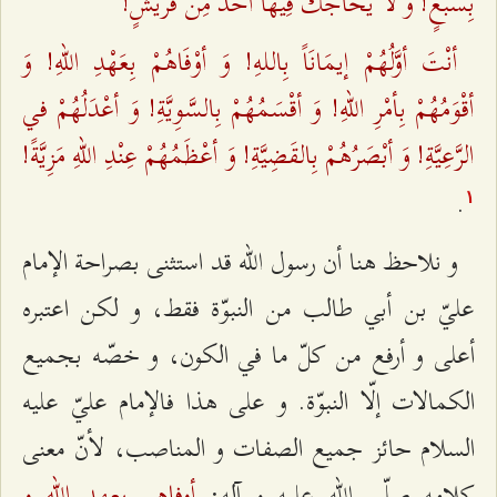
بِسَبْعٍ! وَ لَا يُحَاجُّكَ فِيهَا أحَدٌ مِنْ قُرَيشٍ!
أنْتَ أوَّلُهُمْ إيمَانَاً بِاللهِ! وَ أوْفَاهُمْ بِعَهْدِ اللهِ! وَ
أقْوَمُهُمْ بِأمْرِ اللهِ! وَ أقْسَمُهُمْ بِالسَّوِيَّةِ! وَ أعْدَلُهُمْ في
الرَّعِيَّةِ! وَ أبْصَرُهُمْ بِالقَضِيَّةِ! وَ أعْظَمُهُمْ عِنْدِ اللهِ مَزِيَّةً!
.
۱
و نلاحظ هنا أن رسول الله قد استثنى بصراحة الإمام
عليّ بن أبي طالب من النبوّة فقط، و لكن اعتبره
أعلى و أرفع من كلّ ما في الكون، و خصّه بجميع
الكمالات إلّا النبوّة. و على هذا فالإمام عليّ عليه
السلام حائز جميع الصفات و المناصب، لأنّ معنى
أوفاهم بعهد الله و
كلامه صلّى الله عليه و آله: