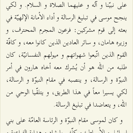
على نبيّنا و آله و عليهما الصلاة و السلام. و لكي
ينجح موسى في تبليغ الرسالة و أداء الأمانة الإلهيّة في
بعثه إلى قوم مشركين: فرعون المجرم المحترف، و
وزيره هامان، و سائر العادين الذين كانوا معه، و كافّة
القوم الذين اتّبعوا شهواتهم و ميولهم النفسانيّة، كان
طلبه من الله هو أن يُشرك معه أخاه هارون في أمر
النبوّة و الرسالة، و ينصبه في مقام النبوّة و الرسالة،
لكي يسيرا معاً في هذا الطريق، و يتلقّيا الوحي من
الله، و يتعاضدا في تبليغ الرسالة.
و كان لموسى مقام النبوّة و الرئاسة العامّة على بني
إسرائيل و الأسباط؛ و كلّف بإرشاد و هداية الفراعنة و