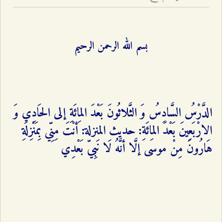
بسم الله الرحمن الرحيم
الدَّرْسُ السَّادِسُ وَ الثَّلاثُونَ بَعْدَ المِائَةِ إلى الحَادِي وَ
الارْبَعِينَ بَعْدَ المِائَةِ: حديث المنزلة: أنْتَ مِنِّي بِمَنْزِلَةِ
هَارُونَ مِنْ موسى إلَّا أنَّهُ لَا نَبِيّ بَعْدِي‌