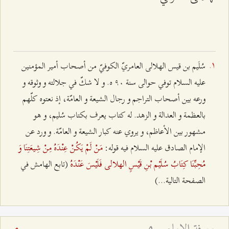
سُلَيم بن قيس الهلالى العامريّ الكوفيّ من أصحاب أمير المؤمنين
عليه السلام توفي حوالى سنة ٩۰ ه. و لا شكّ في جلالته و وثوقه و
ورعه بين أصحاب التراجم و رجال الشيعة و العامّة، إذ نعتوه كلّهم
بالعظمة و العدالة و الزهد. له كتاب يعرف بكتاب سُليم، و هو
مشهور بين الأعاظم، و يروي عنه كبار الشيعة و العامّة. و ورد عن
مَنْ لَمْ يَكُنْ عِنْدَهُ مِنْ شِيعَتِنَا وَ
الإمام الصادق عليه السلام فيه قوله:
مُحِبِّنَا كِتَابُ سُلَيْم بْنِ قَيْسٍ الهلالى فَلَيْسَ عَنْدَهُ
(تابع الهامش في
الصفحة التالية...)