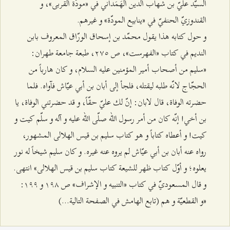
السيّد عليّ بن شهاب الدين الهَمَداني في «مودّة القربى»، و
القندوزيّ الحنفيّ في «ينابيع المودّة» و غيرهم.
و حول كتابه هذا يقول محمّد بن إسحاق الورّاق المعروف بابن
النديم في كتاب «الفهرست»، ص ٢۷٥، طبعة جامعة طهران:
«سليم من أصحاب أمير المؤمنين عليه السلام، و كان هارباً من
الحجّاج لانّه طلبه ليقتله، فلجأ إلى أبان بن أبي عيّاش فآواه. فلما
حضرته الوفاة، قال لابان: إنّ لك عليّ حقّاً، و قد حضرتني الوفاة، يا
بن أخي! إنّه كان من أمر رسول الله صلّى الله عليه و آله و سلّم كيت و
كيت! و أعطاه كتاباً و هو كتاب سليم بن قيس الهلالى المشهور،
رواه عنه أبان بن أبي عيّاش لم يروه عنه غيره. و كان سليم شيخاً له نور
يعلوه؛ و أوّل كتاب ظهر للشيعة كتاب سليم بن قيس الهلالى» انتهى.
و قال المسعوديّ في كتاب «التنبيه و الإشراف» ص ۱٩۸ و ۱٩٩:
«و القطعيّة و هم (تابع الهامش في الصفحة التالية...)