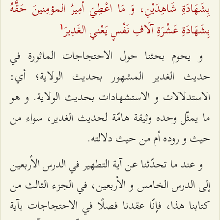
بِشَهَادَةِ شَاهِدَيْنِ، وَ مَا اعْطِيَ أمِيرُ المؤمِنينَ حَقَّهُ
بِشَهَادَةِ عَشْرَةِ آلَافِ نَفْسٍ يَعْني الغَدِيرَ
۱
و يحوم بحثنا حول الاحتجاجات الماثورة في
حديث الغدير المشهور بحديث الولاية؛ أي:
الاستدلالات و الاستشهادات بحديث الولاية. و هو
ما يمثّل وحده وثيقة هامّة لحديث الغدير، سواء من
حيث و روده أم من حيث دلالته.
و عند ما تحدّثنا عن آية التطهير في الدرس الأربعين
إلى الدرس الخامس و الأربعين، في الجزء الثالث من
كتابنا هذا، فإنّا عقدنا فصلًا في الاحتجاجات بآية