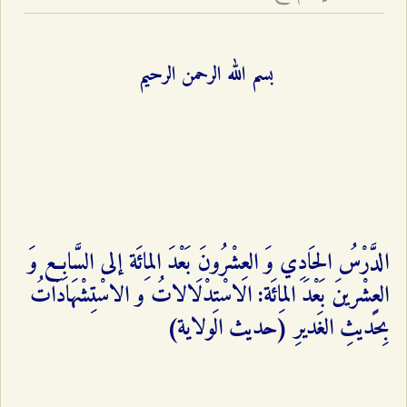
بسم الله الرحمن الرحيم
الدَّرْسُ الحَادِي وَ العِشْرُونَ بَعْدَ المِائَة إلى السَّابِع وَ
العِشْرينَ بَعْدَ المِائَة: الاسْتِدْلَالاتُ و الاسْتِشْهَادَاتُ
بِحَديثِ الغَديرِ (حديث الولاية)