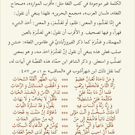
الكلمة غير موجودة في كتب اللغة مثل: «أقرب الموارد»، «صحاح
اللغة»، «لسان العرب»، «مجمع البحرين». فلهذا ينبغي أن نقول:
هي إمّا تَغَشَّمَ، و المعنى: ظلم، أو تَغَشْمَرَ، و المعنى: أخذ الشي‌ء
قهراً، و فيها تصحيف. و الأقرب أن نقول:هي تَعَشْرَمَ بالعين
المهملة، و عَشْرَمَ كما ذكر الفيروزآباديّ في «قاموس اللغة»: خشن و
صلب.
فعلى هذه ينبغي أن نقول إنّ تَعَشْرَمَ اخذ منه، و هو بمعنى
تصلّب و استعلى. و ذكر الشاعر ابن حمّاد هذه القصّة في أبيات له،
كما نقل ذلك ابن شهرآشوب في «المناقب» ج ۱، ص ٤٥۷.
وَ مَنْ نَاجَاهُ ثُعْبانٌ عَظيمٌ‌
***
بِبَابِ الطُّهْرِ ألْقَتْهُ السَّحَابُ‌
رَآهُ النَّاسُ فَانْخَلَفُوا بِرُعْبٍ‌
***
وَ اغْلِقَتِ المَسَالِكُ وَ الرِّحَابُ‌
فَلما أنْ دَنَا مِنْهُ عَلِيّ
***
تَدَانَي النَّاسُ وَ انْخَشَدَ الحُبَابُ‌
فَكَلَّمَهُ عَلِيّ مُسْتَطِيلًا
***
فَأقْبَلَ لَا يَخَافُ وَ لَا يَهَابُ‌
وَ رَنَّا رَنَّةً وَ انْسَابَ فِيهِ‌
***
يَقُولُ وَ قَدْ تَسَتَّرَهُ الثِّيابُ‌
أنَا مَلِكٌ مُسِخْتُ وَ أنْتَ مَوْلى‌
***
دُعَاؤكَ إنْ مَنَنْتَ بِهِ عُجَابُ‌
أتَيْتُكَ تَائِباً فَاشْفَعْ إلى مَنْ‌
***
إليه مِنْ جِنَايَتِي المَتَابُ‌
فَأقْبَلَ دَاعِياً وَ أتَى أخوهُ‌
***
يُؤمِّنُ في الدُّعَاءِ لَهُ انْسِكَابُ‌
فَلما أنْ اجيبَ أظَلَّ يَعْلُو
***
كَمَا يَعْلُو لَدَى الجَوِّ العُقَابُ‌