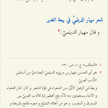
شعر مهيار الديلميّ في بيعة الغدير
و قال مهيار الديلميّ:
٢
«المناقب» ج ۱، ص ٥٣۰.
هو أبو الحسن مَهيار بن مرزويه الديلميّ البغداديّ من أساطين
الأدب العربيّ.
و يعدّ في الرعيل الأوّل من الشعراء في قوّة الشعر. و كان كبار العلماء
و الادباء يستفيدون منه لانّه رفع أعظم راية للأدب العربيّ بين
المشرق و المغرب. و هو من أعلام التشيّع و شعره طافح بالبرهنة و