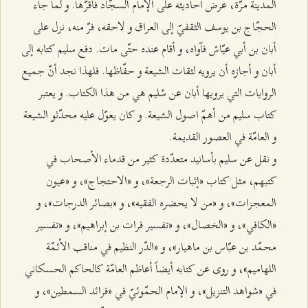
المدينة مرّة، عرض أحاديثه على الإمام السجّاد فأقرّها. و لما جاء
الحجّاج بن يوسف الثقفيّ إلى العراق و لاحقه، فرّ منه، نزل على
أبان بن أبي عيّاش فآواه، و أقام عنده حتّى مات. دفع سليم كتابه إلى
أبان و أجازه أن يرويه لثقات الشيعة و حفّاظها. فلهذا نجد أنّ جميع
الروايات التي يرويها أبان عن سُليم هي من هذا الكتاب. و يعتبر
كتاب سليم من أهمّ اصول الشيعة. و كان يعوّل عليه محدّثو الشيعة
و العامّة في العصور القديمة.
و نقل عن سليم بأسانيد متعدّدة كثير من قدماء الأصحاب في
كتبهم، مثل كتاب «إثبات الرجعة»، و «الاحتجاج»، و «عيون
المعجزات»، و «من لا يحضره الفقيه»، و «بصائر الدرجات»، و
«الكافي»، و «الخصال»، و «تفسير فرات بن إبراهيم»، و «تفسير
محمّد بن عبّاس بن ماهيار»، و «الدّر النظيم في مناقب الأئمّة
اللهاميم»، و روى عن كتابه أيضاً أعاظم العامّة كالحاكم الحسكاني
في «شواهد التنزيل»، و الإمام الحمّوئيّ في «فرائد السمطين»، و