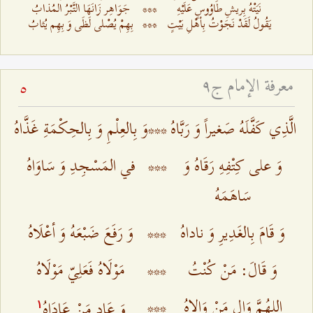
نَيَتْهُ بِريشِ طَاوُوسٍ عَلَيْهِ‌
***
جَوَاهِر زَانَهَا التَّبْرُ المُذابُ‌
يَقُولُ لَقَدْ نَجَوْتُ بِأهْلِ بَيْتٍ‌
***
بِهِمْ يُصْلى لَظَى وَ بِهِم يُثابُ‌
معرفة الإمام ج٩
5
الَّذِي كَفَّلَهُ صَغيراً وَ رَبَّاهُ‌
***
وَ بِالعِلْمِ وَ بِالحِكْمَةِ غَذَّاهُ‌
وَ على كِتْفِهِ رَقَاهُ وَ
***
في المَسْجِدِ وَ سَاوَاهُ‌
سَاهَمَهُ‌
وَ قَامَ بِالغَدِيرِ وَ ناداهُ‌
***
وَ رَفَعَ ضَبْعَهُ وَ أعْلَاهُ‌
وَ قَالَ: مَنْ كُنْتُ‌
***
مَوْلَاهُ فَعَلِيّ مَوْلَاهُ‌
اللهُمَّ وَالِ مَنْ وَالاهُ‌
***
وَ عَادِ مَنْ عَادَاهُ‌
۱