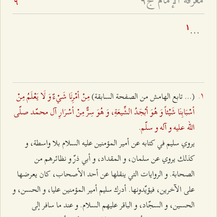
معرفة الإمام ج٩
9
...
۱
مِنْ أمْرِنَا شَيْ‌ءٌ وَ لَا يَعْلَمُ مِنْ
(... تابع الهامش من الصفحة السابقة)
أسْبَابِنَا شَيْئاً وَ هُوَ أبْجَدُ الشِّيعَةِ، وَ هُوَ سِرٌّ مِنْ أسْرَارِ آل محمّد صلّى
الله عليه و آله و سلّم
.
يروي سليم في كتابه عن أمير المؤمنين عليه السلام بلا واسطة، و
كذلك يروي عن سلمان، و المقداد، و أبي ذرّ و نظائرهم من
الصحابة. و الروايات التي ينقلها عن أحد الأصحاب، كان يعرضها
على الآخرين، فيؤيّدونها. أدرك سليم أمير المؤمنين عليا، و الحسن، و
الحسين، و السجّاد، و الباقر عليهم السلام. و عند ما سافر إلى