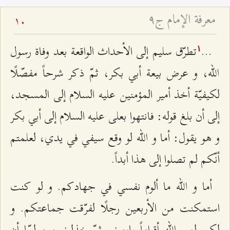
معرفة الإمام ج٩
10
...
تطرّق سليم إلى الأحداث الواقعة بعد وفاة رسول
۱
الله، و عرض بيعة أبي بكر، ثمّ ذكر شرحاً مفصّلًا
لكيفيّة أخذ أمير المؤمنين عليه السلام إلى المسجد،
إلى أن بلغ قوله: فانتهوا بعلى عليه السلام إلى أبي بكر
و هو يقول: أما و الله لو وقع سيفي في يدي، لعلمتم
أنّكم لم تصلوا إلى هذا أبداً.
أما و الله ما ألوم نفسي في جهادكم. و لو كنت
استمكنت من الأربعين رجلًا لفرّقت جماعتكم. و
لكن لعن الله أقواماً بايعوني ثمّ خذلوني، و لمّا أن