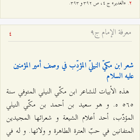
«الغدير» ج ٤، ص ٣٩٢ و ٣٩٣.
معرفة الإمام ج٩
4
شعر ابن مكيّ النيليّ المؤدِّب في وصف أمير المؤمنين
عليه السلام‌
هذه الأبيات للشاعر ابن مكّي النيلي المتوفي سنة
٥٦٥ ه. و هو سعيد بن أحمد بن مكّي النيلي
المؤدّب، أحد أعلام الشيعة و شعرائها المجيدين
المتفانين في حبّ العترة الطاهرة و ولائها. و له في