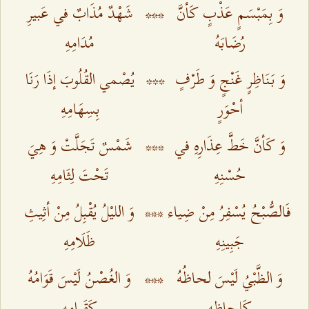
وَ بِمَبْسَمٍ عَذْبٍ كَأنَّ
***
شَهْدٌ مُذَابٌ في عَبيرِ
رُضَابَهُ‌
مُدَامِهِ‌
وَ بَنَاظِرٍ غَنْجٍ وَ طَرْفٍ
***
يُصْمي القُلُوبَ إذَا رَنَا
أحْوَرٍ
بِسِهَامِهِ‌
وَ كَأنَّ خَطَّ عِذَارِهِ في
***
شَمْسٌ تَجَلَّتْ وَ هِيَ
حُسْنِهِ‌
تَحْتَ لِثَامِهِ‌
فَالصُّبْحُ يُسْفِرُ مِنْ ضِياء
***
وَ الليْلُ يُقْبِلُ مِنْ أثِيثِ
جَبِينِهِ‌
ظَلَامِهِ‌
وَ الظَّبْيُ لَيْسَ لحاظُهُ
***
وَ الغُصْنُ لَيْسَ قَوَامُهُ
كَلِحاظِهِ‌
كَقَوامِهِ‌