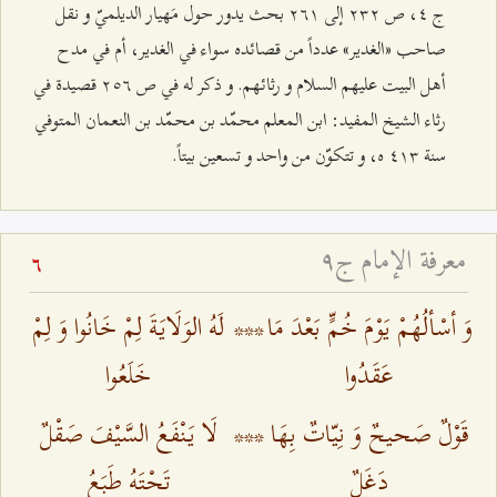
ج ٤، ص ٢٣٢ إلى ٢٦۱ بحث يدور حول مَهيار الديلميّ و نقل
صاحب «الغدير» عدداً من قصائده سواء في الغدير، أم في مدح
أهل البيت عليهم السلام و رثائهم. و ذكر له في ص ٢٥٦ قصيدة في
رثاء الشيخ المفيد: ابن المعلم محمّد بن محمّد بن النعمان المتوفي
سنة ٤۱٣ ه، و تتكوّن من واحد و تسعين بيتاً.
معرفة الإمام ج٩
6
وَ أسْألُهُمْ يَوْمَ خُمٍّ بَعْدَ مَا
***
لَهُ الوَلَايَةَ لِمْ خَانُوا وَ لِمْ
عَقَدُوا
خَلَعُوا
قَوْلٌ صَحيحٌ وَ نِيّاتٌ بِهَا
***
لَا يَنْفَعُ السَّيْفَ صَقْلٌ
دَغَلٌ‌
تَحْتَهُ طَبَعُ‌