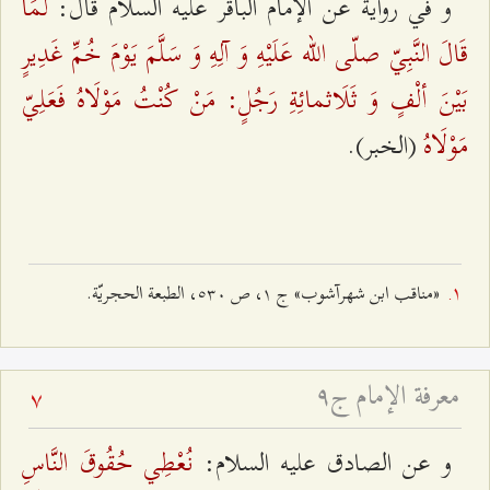
لَمَا
و في رواية عن الإمام الباقر عليه السلام قال:
قَالَ النَّبِيّ صلّى الله عَلَيْهِ وَ آلِهِ وَ سَلَّمَ يَوْمَ خُمِّ غَدِيرٍ
بَيْنَ ألْفٍ وَ ثَلَاثمائِةِ رَجُلٍ: مَنْ كُنْتُ مَوْلَاهُ فَعَلِيّ
مَوْلَاهُ
‌ (الخبر).
«مناقب ابن شهرآشوب» ج ۱، ص ٥٣۰، الطبعة الحجريّة.
معرفة الإمام ج٩
7
نُعْطِي حُقُوقَ النَّاسِ
و عن الصادق عليه السلام: