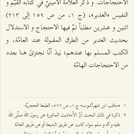
الاحتجاجات. و ذكر العلّامة الأمينيّ في كتابه القيّم و
النفيس «الغدير»، (ج ۱، من ص ۱٥٩ إلى ٢۱٣)
اثنين و عشرين مطلباً تمّ فيها الاحتجاج و الاستدلال
بحديث الغدير من الطرق المقبولة عند العامّة، و
الكتب المسلم بها عندهم؛ بَيدَ أنّا نجتزئ هنا بعدد
من الاحتجاجات الهامّة
«مناقب ابن شهرآشوب» ج ۱، ص ٥٢٩، الطبعة الحجريّة.
ذكرنا في ذلك البحث أنّ الأحاديث الماثورة عن رسول الله صلّى الله
عليه و آله و سلم سواء كانت عن طريق الشيعة أو عن طريق العامّة
تحصر أصحاب الكساء الذين خصّوا بآية التطهير في هؤلاء