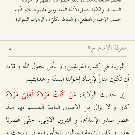
الخمسة، و لكنّها تشمل الأئمّة المعصومين عليهم السلام كلّهم
حسب الإجماع القطعيّ، و المناط الكلّيّ، و الروايات المتواترة.
معرفة الإمام ج٩
8
الواردة في كتب الفريقين، و نأمل بحول الله و قوّته
أن تكون مناراً لإرشاد إخواننا السنّة و هدايتهم.
مَنْ كُنْتُ مَوْلَاهُ فَعَلِيّ مَوْلَاهُ
إن حديث الولاية:
كان و لا يزال من الاصول الثابتة المسلم بها منذ
عصر صدر الإسلام، و القرون الاوْلى، حتّى عصرنا
هذا. و كان الشيعة الموالون يلجأون إليه في البحث و