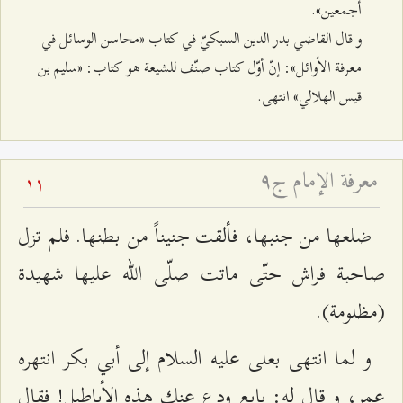
أجمعين».
و قال القاضي بدر الدين السبكيّ في كتاب «محاسن الوسائل في
معرفة الأوائل»: إنّ أوّل كتاب صنّف للشيعة هو كتاب: «سليم بن
قيس الهلالي» انتهى.
معرفة الإمام ج٩
11
ضلعها من جنبها، فألقت جنيناً من بطنها. فلم تزل
صاحبة فراش حتّى ماتت صلّى الله عليها شهيدة
(مظلومة).
و لما انتهى بعلى عليه السلام إلى أبي بكر انتهره
عمر، و قال له: بايع ودع عنك هذه الأباطيل! فقال