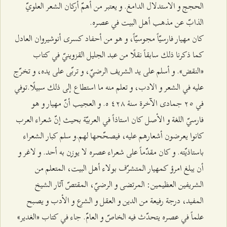
الحجج و الاستدلال الدامغ. و يعتبر من أهمّ أركان الشعر العلويّ
الذابّ عن مذهب أهل البيت في عصره.
كان مهيار فارسيّاً مجوسيّاً، و هو من أحفاد كسرى أنوشيروان العادل
كما ذكرنا ذلك سابقاً نقلًا من عبد الجليل القزوينيّ في كتاب
«النقض». و أسلم على يد الشريف الرضيّ، و تربّى على يده، و تخرّج
عليه في الشعر و الادب، و تعلم منه ما استطاع إلى ذلك سبيلًا.توفي
في ٢٥ جمادى الآخرة سنة ٤٢۸ ه. و العجيب أنّ مهيار و هو
فارسيّ اللغة و الأصل كان استاذاً في العربيّة بحيث إنّ شعراء العرب
كانوا يعرضون أشعارهم عليه، فيصحّحها لهم.و سلم كبار الشعراء
باستاذيّته. و كان مقدّماً على شعراء عصره لا يوزن به أحد. و لاغر و
أن يبلغ امرؤ كمهيار المتشرّف بولاء أهل البيت، المتعلم من
الشريفين العظيمين: المرتضى و الرضيّ، المقتصّ آثار الشيخ
المفيد، درجة رفيعة من الدين و العقل و الشرع و الأدب و يصبح
علماً في عصره يتحدّث فيه الخاصّ و العامّ. جاء في كتاب «الغدير»