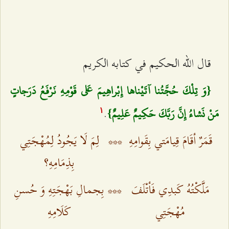
قال الله الحكيم في كتابه الكريم
{وَ تِلْكَ حُجَّتُنا آتَيْناها إِبْراهِيمَ عَلى‌ قَوْمِهِ نَرْفَعُ دَرَجاتٍ
.
مَنْ نَشاءُ إِنَّ رَبَّكَ حَكِيمٌ عَلِيمٌ‌}
۱
قَمَرٌ أقَامَ قِيامَتي بِقَوامِهِ‌
***
لِمَ لَا يَجُودُ لِمُهْجَتِي
بِذِمَامِهِ؟
مَلَّكْتُهُ كَبدِي فَأتْلَفَ
***
بِجمالِ بَهْجَتِهِ وَ حُسنِ
مُهْجَتِي‌
كَلَامِهِ‌