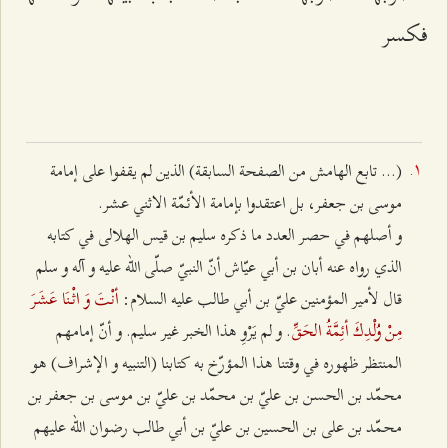
فكسر
(... تابع الهامش من الصفحة السابقة) الذين لم يقفوا على إمامة
موسى بن جعفر، بل اعتقدوا بإمامة الأئمّة الاثني عشر.
و أصلهم في حصر العدد ما ذكره سليم بن قيس الهلالى في كتابه
الذي رواه عنه أبان بن أبي عيّاش أنّ النبيّ صلّى الله عليه و آله و سلم
أنْتَ وَ اثْنَا عَشَرَ
قال لأمير المؤمنين عليّ بن أبي طالب عليه السلام:
مِنْ وُلْدِكَ أئِمَّةُ الحَقِّ
. و لم يَرْوِ هذا الخبر غير سليم. و أنّ إمامهم
المنتظر ظهوره في وقتنا هذا المؤرّخ به كتابنا (التنبيه و الإشراف) هو
محمّد بن الحسن بن عليّ بن محمّد بن عليّ بن موسى بن جعفر بن
محمّد بن على بن الحسين بن عليّ بن أبي طالب رضوان الله عليهم