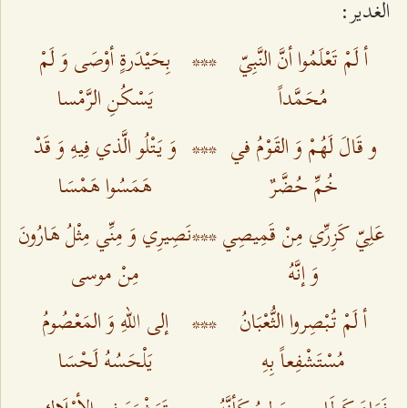
الغدير:
أ لَمْ تَعْلَمُوا أنَّ النَّبِيّ
***
بِحَيْدَرةٍ أوْصَى وَ لَمْ
مُحَمَّداً
يَسْكُنِ الرَّمْسا
و قَالَ لَهُمْ وَ القَوْمُ في
***
وَ يَتْلُو الَّذي فِيهِ وَ قَدْ
خُمِّ حُضَّرٌ
هَمَسُوا هَمْسَا
عَلِيّ كَزِرِّي مِنْ قَمِيصِي
***
نَصِيرِي وَ مِنِّي مِثْلُ هَارُونَ
وَ إنَّهُ‌
مِنْ موسى‌
أ لَمْ تُبْصِروا الثُّعْبَانُ
***
إلى اللهِ وَ المَعْصُومُ
مُسْتَشْفِعاً بِهِ‌
يَلْحَسُهُ لَحْسَا