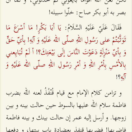
بصر به أبو بكر صاح: خلّوا سبيله!
يَا أبَا بَكْرٍ! مَا أسْرَعَ مَا
فَقَالَ عَلَيّ عَلَيْهِ السَّلَامُ:
ثَوَثَّبْتُمْ على رَسُولِ اللهِ صلّى الله عَلَيْهِ وَ آلِهِ! بِأيّ حَقٍّ
وَ بِأيّ مَنْزِلَةٍ دَعَوْتَ النَّاسَ إلَى بَيْعَتِكَ؟! أ لَمْ تُبَايِعني
بِالأمْسِ بِأمْرِ اللهِ وَ أمْرِ رَسُولِ اللهِ صلّى الله عَلَيْهِ وَ
آلِهِ
؟!
و تزامن كلام الإمام مع قيام قُنْفُذُ لعنه الله بضرب
فاطمة سلام الله عليها بالسوط حين حالت بينه و بين
زوجها. و أرسل إليه عمر إن حالت بينك و بينه فاطمة
فاضربها! فضربها قنفذ بعضادة باب بيتها، و دفعها