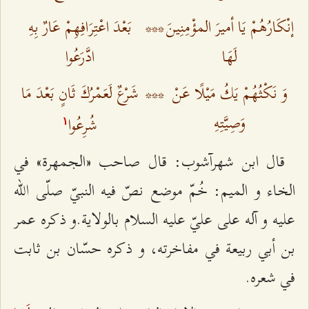
إنْكَارُهُمْ يَا أميرَ المؤْمِنِينَ
***
بَعْدَ اعْتِرَافِهِمْ عَارٌ بِهِ
لَهَا
ادَّرَعُوا
وَ نَكْثُهُمْ يَكُ مَيْلًا عَنْ
***
شَرْعٌ لَعَمْرُكَ ثَانٍ بَعْدَ مَا
وَصِيَّتِهِ‌
شُرِعُوا
۱
قال ابن شهرآشوب: قال صاحب «الجمهرة» في
الخاء و الميم: خُمّ موضع نصّ فيه النبيّ صلّى الله
عليه و آله على عليّ عليه السلام بالولاية.و ذكره عمر
بن أبي ربيعة في مفاخرته، و ذكره حسّان بن ثابت
في شعره.