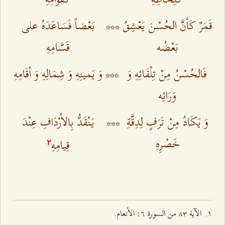
قَمَرٌ كَأنَّ الحُسْنَ يَعْشِقُ
***
بَعْضاً فَسَاعَدَهُ على
بَعْضُه‌
قَسَّامِهِ‌
فَالحُسْنُ مِنْ تِلْقَائِهِ وَ
***
وَ يَمينِهِ وَ شِمَالِهِ وَ أقَامِهِ‌
وَرَائِه‌
وَ يَكَادُ مِنْ تَرَفٍ لِدِقَّةِ
***
يَنْقَدُّ بِالأرْدَافِ عِنْدَ
خَصْرِهِ‌
قِيامِهِ‌
٢
الآية ۸٣ من السورة ٦: الأنعام.