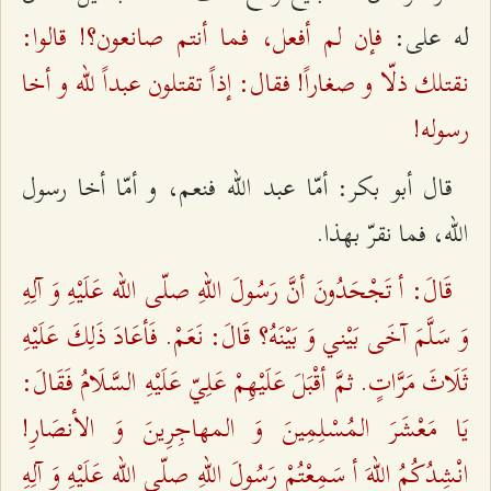
فإن لم أفعل، فما أنتم صانعون؟! قالوا:
له على:
نقتلك ذلّا و صغاراً! فقال: إذاً تقتلون عبداً للّه و أخا
رسوله!
قال أبو بكر: أمّا عبد الله فنعم، و أمّا أخا رسول
الله، فما نقرّ بهذا.
قَالَ: أ تَجْحَدُونَ أنَّ رَسُولَ اللهِ صلّى الله عَلَيْهِ وَ آلِهِ
وَ سَلَّمَ آخَى بَيْني وَ بَيْنَهُ؟ قَالَ: نَعَمْ. فَأعَادَ ذَلِكَ عَلَيْهِ
ثَلَاثَ مَرَّاتٍ. ثمَّ أقْبَلَ عَلَيْهِمْ عَلِيّ عَلَيْهِ السَّلَامُ فَقَالَ:
يَا مَعْشَرَ المُسْلِمِينَ وَ المهاجِرِينَ وَ الأنصَارِ!
انْشِدُكُمُ اللهَ أ سَمِعْتُمْ رَسُولَ اللهِ صلّى الله عَلَيْهِ وَ آلِهِ