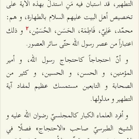
التطهير، قد استبان فيه مَنِ استدلّ بهذه الآية على
تخصيص أهل البيت عليهم السلام بالطهارة، و هم:
محمّد، عَلِيّ، فَاطِمَة، الحَسَن، الحُسَيْن،
و ذلك
٢
اعتباراً من عصر رسول الله حتّى سائر العصور.
و أنّ احتجاجاً كاحتجاج رسول الله، و أمير
المؤمنين، و الحسن، و الحسين، و كثير من
الصحابة و التابعين مستمسك عظيم لمفاد آية
التطهير و مدلولها.
و أفرد العلماء الكبار كالمجلسيّ رضوان الله عليه و
الشيخ الطبرسيّ صاحب «الاحتجاج» فصلًا في