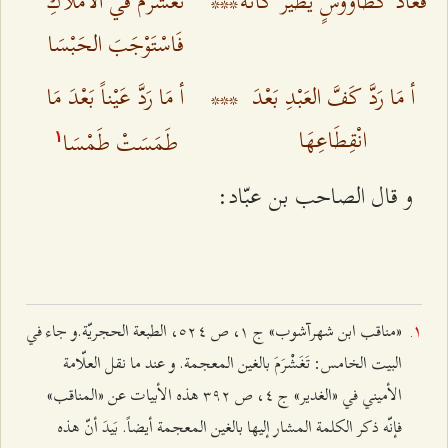
فَعَادَ كَطَاووسٍ يَطيرُ كَأنَّهُ‌
***
تَعَشْرَمَ في الأمْلَاكِ
فَاسْتَوْجَبَ الحَبْسَا
أ مَا رَدَّ كَفَّ العَبْدِ بَعْدَ
***
أ مَا رَدَّ عَيْناً بَعْدَ مَا
انْقِطَاعِهَا
طَمَسَتْ طَمْسَا
۱
و قال الصاحب بن عبّاد:
«مناقب ابن شهرآشوب» ج ۱، ص ٥٢٤، الطبعة الحجريّة.
و جاء في
البيت الخامس: تَغَشْرَمَ بالغين المعجمة. و عند ما نقل العلّامة
الأميني في «الغدير» ج ٤، ص ٣٩٢ هذه الأبيات عن «المناقب»
فإنّه ذكر الكلمة المشار إليها بالغين المعجمة أيضاً. بَيدَ أنّ هذه