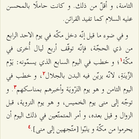
الثامنة، و أقلّ من ذلك. و كانت حاملًا بالمحسن
عليه السلام كما تفيد القرائن.
و في ضوء ما قيل إنّه دخل مكّه في يوم الاحد الرابع
من ذي الحجّة، فإنّه توقّف أربع ليال أُخرى في
مكّة
؛ و خطب في اليوم السابع الذي يسمّونه: يَوْم
۱
الزِّينَةِ، لانّه يزيّن فيه البدن بالجلال‌
، و خطب في
٢
اليوم الثامن و هو يوم التَرْويَة وأخبرهم بمناسكهم‌
. و
٣
توجّه إلى منى يوم الخميس، و هو يوم التروية، قبل
الزوال و قيل بعده، و أمر المتمتّعين في ذلك اليوم أن
يحرموا من مكّة و يلبّوا [متّجهين إلى منى‌].
٤