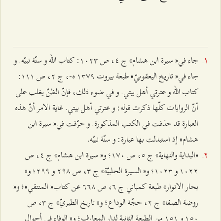
جاء في« سيرة ابن هشام» ج ٤، ص ۱۰٢٣: كتاب الله و سنّة نبيّه. و
جاء في« تاريخ اليعقوبيّ» طبعة بيروت ۱٣۷٩ ه-، ج ٢، ص ۱۱۱:
كتاب الله و عترتي أهل بيتي. و في ضوء ذلك، فإنّ الظنّ يغلب على
أنّ الروايات كلّها ذكرت قوله: و عترتي أهل بيتي. غاية الامر أنّ هذه
العبارة قد حذفت في الكتب المذكورة. و حرّفت في« سيرة ابن
هشام» إذ استبدلت بها عبارة: و سنّة نبيّه.
«البداية والنهاية» ج ٥، ص ۱۷۰؛ و« سيرة ابن هشام» ج ٤، ص
۱۰٢٢ و ۱۰٢٣؛ و« السيرة الحلبيّة» ج ٣، ص ٢٩۸ و ٢٩٩؛ و«
بحار الانوار» طبعة كمباني ج ٦، ص ٦٦۸ عن كتاب« المنتقي»؛ و«
روضة الصفا» ج ٢، حجّة الوداع؛ و« تاريخ الطبريّ» ج ٣، ص
۱٥۰ و ۱٥۱ من الطبعة الثانية لدار المعارف؛ و« الوفاء في أحوال