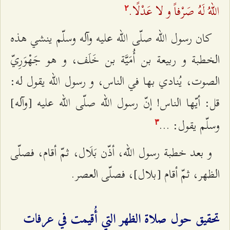
اللهُ لَهُ صَرْفاً و لا عَدْلًا.
٢
كان رسول الله صلّى الله عليه وآله وسلّم ينشي هذه
الخطبة و ربيعة بن أُمَيَّة بن خَلَف، و هو جَهْوَرِيّ
الصوت، يُنادي بها في الناس، و رسول الله يقول له:
قل: أيّها الناس! إنّ رسول الله صلّى الله عليه [وآله‌]
وسلّم يقول: ...
٣
و بعد خطبة رسول الله، أذّن بَلَال، ثمّ أقام، فصلّى
الظهر، ثمّ أقام [بلال‌]، فصلّى العصر.
تحقيق حول صلاة الظهر التي أُقيمت في عرفات‌