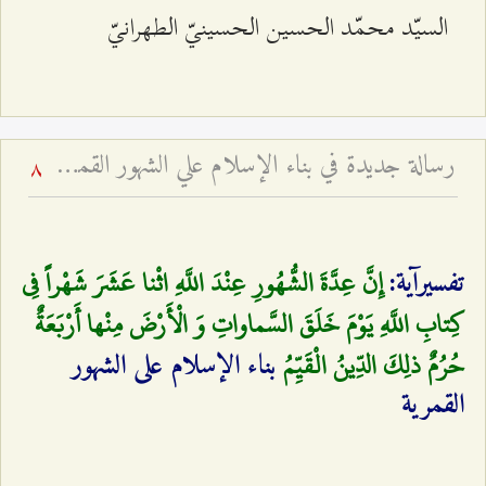
السيّد محمّد الحسين الحسينيّ الطهرانيّ‌
رسالة‌ جديدة‌ في‌ بناء الإسلام‌ علي الشهور القمرية - و تفسير آية: (إِنَّ عِدَّةَ الشُّهُورِ عِنْدَ اللَّهِ اثْنا عَشَرَ شَهْراً فِي كِتابِ اللَّهِ يَوْمَ خَلَقَ السَّماواتِ وَ الْأَرْضَ مِنْها أَرْبَعَةٌ حُرُمٌ ذلِكَ الدِّينُ الْقَيِّم‏) - بحث تفسيري روائي فقهي وتاريخي
8
إِنَّ عِدَّةَ الشُّهُورِ عِنْدَ اللَّهِ اثْنا عَشَرَ شَهْراً فِي
تفسيرآية:
كِتابِ اللَّهِ يَوْمَ خَلَقَ السَّماواتِ وَ الْأَرْضَ مِنْها أَرْبَعَةٌ
حُرُمٌ ذلِكَ الدِّينُ الْقَيِّمُ‌
بناء الإسلام على الشهور
القمرية