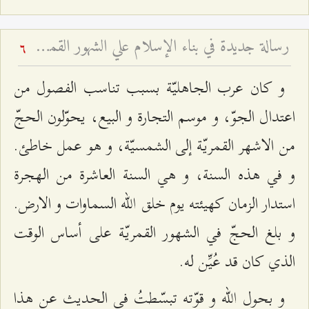
رسالة‌ جديدة‌ في‌ بناء الإسلام‌ علي الشهور القمرية - و تفسير آية: (إِنَّ عِدَّةَ الشُّهُورِ عِنْدَ اللَّهِ اثْنا عَشَرَ شَهْراً فِي كِتابِ اللَّهِ يَوْمَ خَلَقَ السَّماواتِ وَ الْأَرْضَ مِنْها أَرْبَعَةٌ حُرُمٌ ذلِكَ الدِّينُ الْقَيِّم‏) - بحث تفسيري روائي فقهي وتاريخي
6
و كان عرب الجاهليّة بسبب تناسب الفصول من
اعتدال الجوّ، و موسم التجارة و البيع، يحوّلون الحجّ
من الاشهر القمريّة إلى الشمسيّة، و هو عمل خاطئ.
و في هذه السنة، و هي السنة العاشرة من الهجرة
استدار الزمان كهيئته يوم خلق الله السماوات و الارض.
و بلغ الحجّ في الشهور القمريّة على أساس الوقت
الذي كان قد عُيِّن له.
و بحول الله و قوّته تبسّطتُ في الحديث عن هذا