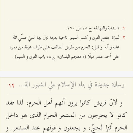
«البداية والنهاية» ج ٥، ص ۱۷۰.
نَمِرَة- بفتح النون و كسر الميم- ناحية بعرفة نزل بها النبيّ صلّي الله
عليه و آله. و قيل: الحرم من طريق الطائف على طرف عرفة من نمرة
على أحد عشر ميلًا.(« معجم البلدان» ج ۸، باب النون و الميم).
رسالة‌ جديدة‌ في‌ بناء الإسلام‌ علي الشهور القمرية - و تفسير آية: (إِنَّ عِدَّةَ الشُّهُورِ عِنْدَ اللَّهِ اثْنا عَشَرَ شَهْراً فِي كِتابِ اللَّهِ يَوْمَ خَلَقَ السَّماواتِ وَ الْأَرْضَ مِنْها أَرْبَعَةٌ حُرُمٌ ذلِكَ الدِّينُ الْقَيِّم‏) - بحث تفسيري روائي فقهي وتاريخي
12
و لانّ قريش كانوا يرون أنهم أهل الحرم، لذا فقد
كانوا لا يخرجون من المشعر الحرام الذي هو داخل
الحرم أثنإ الحجّ، و يجعلون و قوفهم عند المشعر. و