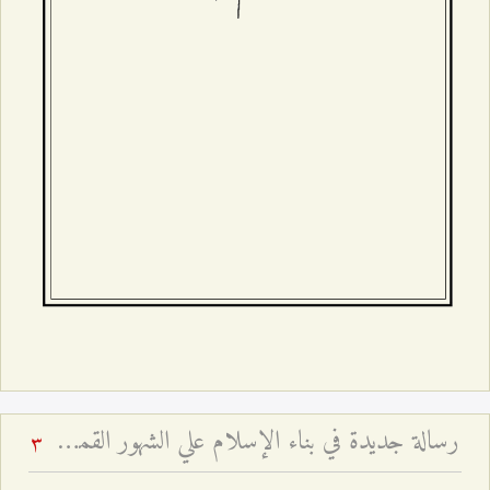
رسالة‌ جديدة‌ في‌ بناء الإسلام‌ علي الشهور القمرية - و تفسير آية: (إِنَّ عِدَّةَ الشُّهُورِ عِنْدَ اللَّهِ اثْنا عَشَرَ شَهْراً فِي كِتابِ اللَّهِ يَوْمَ خَلَقَ السَّماواتِ وَ الْأَرْضَ مِنْها أَرْبَعَةٌ حُرُمٌ ذلِكَ الدِّينُ الْقَيِّم‏) - بحث تفسيري روائي فقهي وتاريخي
3