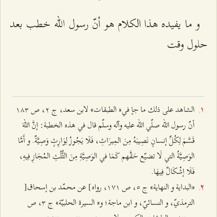
و ما يفيده هذا الكلام هو أنّ رسول الله خطب بعد
حلول وقت‌
الشاهد على ذلك ما جإ في« الطبقات» لابن سعد، ج ٢، ص ۱۸٣
أنّ رسول الله صلّي الله عليه وآله وسلّم قال في هذه الخطبة: إنَّ اللهَ
قَسَّمَ لِكُلِّ إنسانٍ نَصِيبَهُ مِنَ المِيرَاثِ، فَلَا يَجُوزُ لِوَارِثٍ وَصِيَّةٌ. و أَمَّا
الوَصِيَّةُ التي لَا تضيّع حَقَّهم كَمَا في الوَصِيَّةِ مِنَ الثُّلُثِ المُجَازِ فِيهِ،
فَلَا إشْكَالٌ فِيهَا.
«البداية و النهاية» ج ٥، ص ۱۷۱، رواه‌] عن محمّد بن إسحاق‌[
الترمذيّ، و النسائيّ، و ابن ماجة؛ و« السيرة الحلبيّة» ج ٣، ص