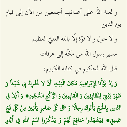
و لعنة الله على أعدائهم أجمعين من الآن إلى قيام
يوم الدين‌
و لا حول و لا قوّة إلّا بالله العليّ العظيم‌
مسير رسول الله من مكّة إلى عرفات‌
قال الله الحكيم في كتابه الكريم:
وَ إِذْ بَوَّأْنا لِإِبْراهِيمَ مَكانَ الْبَيْتِ أَنْ لا تُشْرِكْ بِي شَيْئاً وَ
طَهِّرْ بَيْتِيَ لِلطَّائِفِينَ وَ الْقائِمِينَ وَ الرُّكَّعِ السُّجُودِ، وَ أَذِّنْ فِي
النَّاسِ بِالْحَجِّ يَأْتُوكَ رِجالًا وَ عَلى‌ كُلِّ ضامِرٍ يَأْتِينَ مِنْ كُلِّ فَجٍّ
عَمِيقٍ، لِيَشْهَدُوا مَنافِعَ لَهُمْ وَ يَذْكُرُوا اسْمَ اللَّهِ فِي أَيَّامٍ