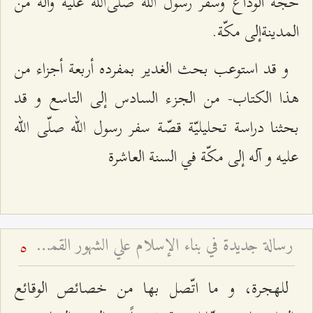
حجّة الوداع وسفر رسول الله صلّى‌الله عليه وآله من
المدينةإلى مكّة.
و قد استوعب بحث الغدير بمفرده أربعة أجزاء من
هذا الكتاب- من الجزء السادس إلى التاسع و قد
بحثنا دراسة تحليليّة قصّة سفر رسول الله صلّى الله
عليه و آله إلى مكّة في السنة العاشرة
رسالة‌ جديدة‌ في‌ بناء الإسلام‌ علي الشهور القمرية - و تفسير آية: (إِنَّ عِدَّةَ الشُّهُورِ عِنْدَ اللَّهِ اثْنا عَشَرَ شَهْراً فِي كِتابِ اللَّهِ يَوْمَ خَلَقَ السَّماواتِ وَ الْأَرْضَ مِنْها أَرْبَعَةٌ حُرُمٌ ذلِكَ الدِّينُ الْقَيِّم‏) - بحث تفسيري روائي فقهي وتاريخي
5
للهجرة، و ما اتّصل بها من خصائص الوقائع