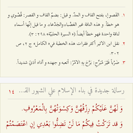
القَصوإ، بفتح القاف و المدّ. و قيل: بضمّ القاف و القصر: قُصْوي و
هو خطأ. و هذه الناقة غير العَضْباء والجَدْعاء. و ما قيل إنّها أسماء
لناقة واحدة فهو خطأ أيضاً.(« السيرة الحلبيّة» ٢٩۸: ٣).
نقل ابن الاثير أكثر فقرات هذه الخطبة في« الكامل» ج ٢، ص
٣۰٢.
ضَرْباً غَيْرَ مُبَرِّحِ: بَرَّحَ بِهِ الامْرُ: أتعبه و جهده و آذاه أذيً شديداً.
رسالة‌ جديدة‌ في‌ بناء الإسلام‌ علي الشهور القمرية - و تفسير آية: (إِنَّ عِدَّةَ الشُّهُورِ عِنْدَ اللَّهِ اثْنا عَشَرَ شَهْراً فِي كِتابِ اللَّهِ يَوْمَ خَلَقَ السَّماواتِ وَ الْأَرْضَ مِنْها أَرْبَعَةٌ حُرُمٌ ذلِكَ الدِّينُ الْقَيِّم‏) - بحث تفسيري روائي فقهي وتاريخي
14
وَ لَهُنَّ عَلَيْكُمْ رِزْقُهُنَّ وَكِسْوَتُهُنَّ بِالْمَعْرُوفِ.
وَ قد تَرَكْتُ فِيكُمْ مَا لَنْ تَضِلُّوا بَعْدِي إنِ اعْتَصَمْتُمْ