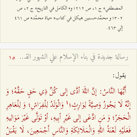
المصطفي» ج ۱، ص ٢۱٢؛ و« الكامل في التاريخ» ج ٢، ص
٣۰٢؛ و محمّدحسنين هيكل في كتاب« حياة محمّد» ص ٤٦۱
إلي ٤٦٣.
رسالة‌ جديدة‌ في‌ بناء الإسلام‌ علي الشهور القمرية - و تفسير آية: (إِنَّ عِدَّةَ الشُّهُورِ عِنْدَ اللَّهِ اثْنا عَشَرَ شَهْراً فِي كِتابِ اللَّهِ يَوْمَ خَلَقَ السَّماواتِ وَ الْأَرْضَ مِنْها أَرْبَعَةٌ حُرُمٌ ذلِكَ الدِّينُ الْقَيِّم‏) - بحث تفسيري روائي فقهي وتاريخي
15
يقول:
أَيُّهَا النَّاسُ: إنَّ اللهَ أدَّى إلى كُلِّ ذِي حَقٍ حَقَّهُ؛ وَ
إنَّهُ لَا يَجُوزُ وَصِيَّةً لِوَارِثٍ؛
وَالْوَلَدُ لِلْفِرَاشِ؛ وَ لِلْعَاهِرِ
۱
الْحَجَرُ؛ وَ مَنِ ادَّعَى إلى غَيْرِ أبِيهِ، أوْ تَوَلَّى غَيْرَ مَوَالِيهِ
فَعَلَيْهِ لَعْنَةُ اللهِ وَالْمَلَائِكَةِ وَالنَّاسِ أَجْمَعِينَ، لَا يَقْبَلُ