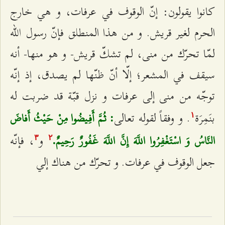
كانوا يقولون: إنّ الوقوف في عرفات، و هي خارج
الحرم لغير قريش. و من هذا المنطلق فإنّ رسول الله
لمّا تحرّك من منى، لم تشكّ قريش- و هو منها- أنه
سيقف في المشعر؛ إلّا أنّ ظنّها لم يصدق، إذ إنّه
توجّه من منى إلى عرفات و نزل قبّة قد ضربت له
بنَمِرَة
. و وفقاً لقوله تعالى‌
: ثُمَّ أَفِيضُوا مِنْ حَيْثُ أَفاضَ
۱
و
، فإنّه
النَّاسُ وَ اسْتَغْفِرُوا اللَّهَ إِنَّ اللَّهَ غَفُورٌ رَحِيمٌ.
٣
٢
جعل الوقوف في عرفات. و تحرّك من هناك إلي‌