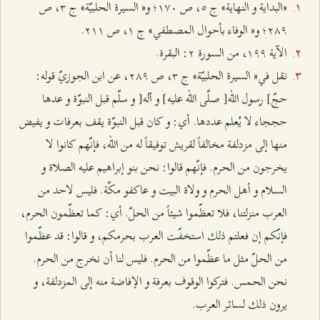
«البداية و النهاية» ج ٥، ص ۱۷۰؛ و« السيرة الحلبيّة» ج ٣، ص
٢۸٩؛ و« الوفاء بأحوال المصطفي» ج ۱، ص ٢۱۱.
الآية ۱٩٩، من السورة ٢: البقرة.
نقل في« السيرة الحلبيّة» ج ٣، ص ٢۸٩، عن ابن الجوزيّ قوله:
حجّ‌] رسول الله‌[ صلّى الله عليه‌] و آله‌[ و سلّم قبل النبوّة و عدها
حججاء لا يُعلم عددها. أي: و كان قبل النبوّة يقف بعرفات و يفيض
منها إلى مزدلفة مخالفاً لقريش توفيقاً له من الله، فإنّهم كانوا لا
يخرجون من الحرم. فإنّهم قالوا: نحن بنو إبراهيم عليه الصلاة و
السلام و أهل الحرم و ولاة البيت و عاكفو مكّة. فليس لاحد من
العرب منزلتنا، فلا تعظّموا شيئاً من الحلّ. أي: كما تعظّمون الحرم،
فإنّكم إن فعلتم ذلك استخفّت العرب بحرمكم، و قالوا: قد عظّموا
من الحلّ مثل ما عظّموا من الحرم. فليس لنا أن نخرج من الحرم.
نحن الحمس. فتركوا الوقوف بعرفة و الإفاضة منه إلى المزدلفة، و
يرون ذلك لسائر العرب.