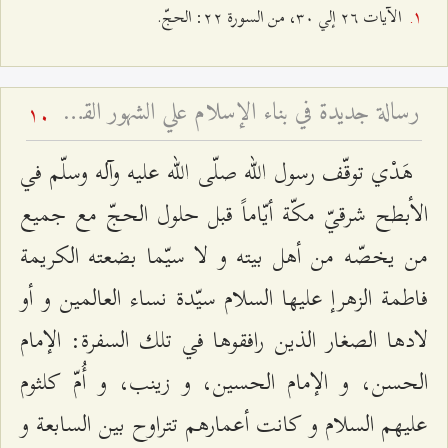
الآيات ٢٦ إلي ٣۰، من السورة ٢٢: الحجّ.
رسالة‌ جديدة‌ في‌ بناء الإسلام‌ علي الشهور القمرية - و تفسير آية: (إِنَّ عِدَّةَ الشُّهُورِ عِنْدَ اللَّهِ اثْنا عَشَرَ شَهْراً فِي كِتابِ اللَّهِ يَوْمَ خَلَقَ السَّماواتِ وَ الْأَرْضَ مِنْها أَرْبَعَةٌ حُرُمٌ ذلِكَ الدِّينُ الْقَيِّم‏) - بحث تفسيري روائي فقهي وتاريخي
10
هَدْي توقّف رسول الله صلّى الله عليه وآله وسلّم في
الأبطح شرقيّ مكّة أيّاماً قبل حلول الحجّ مع جميع
من يخصّه من أهل بيته و لا سيّما بضعته الكريمة
فاطمة الزهرإ عليها السلام سيّدة نساء العالمين و أو
لادها الصغار الذين رافقوها في تلك السفرة: الإمام
الحسن، و الإمام الحسين، و زينب، و أُمّ كلثوم
عليهم السلام و كانت أعمارهم تتراوح بين السابعة و