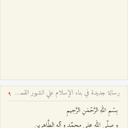
رسالة‌ جديدة‌ في‌ بناء الإسلام‌ علي الشهور القمرية - و تفسير آية: (إِنَّ عِدَّةَ الشُّهُورِ عِنْدَ اللَّهِ اثْنا عَشَرَ شَهْراً فِي كِتابِ اللَّهِ يَوْمَ خَلَقَ السَّماواتِ وَ الْأَرْضَ مِنْها أَرْبَعَةٌ حُرُمٌ ذلِكَ الدِّينُ الْقَيِّم‏) - بحث تفسيري روائي فقهي وتاريخي
9
بِسْمِ اللهِ الرَّحْمَنِ الرَّحِيمِ‌
و صلّى الله على محمّد و آله الطَّاهرين‌