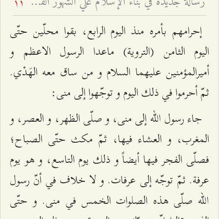
رسالة‌ جديدة‌ في‌ بناء الإسلام‌ علي الشهور القمرية - و تفسير آية: (إِنَّ عِدَّةَ الشُّهُورِ عِنْدَ اللَّهِ اثْنا عَشَرَ شَهْراً فِي كِتابِ اللَّهِ يَوْمَ خَلَقَ السَّماواتِ وَ الْأَرْضَ مِنْها أَرْبَعَةٌ حُرُمٌ ذلِكَ الدِّينُ الْقَيِّم‏) - بحث تفسيري روائي فقهي وتاريخي
11
إحرامهم بأمره منذ اليوم الرابع، بقوا محلّين حتّى
اليوم الثامن (التروية) ماعدا الرسول الاعظم و
أميرالمؤمنين عليهما السلام و من ساق معه الهَدْي.
ثمّ أحرموا في ذلك اليوم و توجّهوا إلى منى:
جاء رسول الله إلى منى، و صلّى الظهر، و العصر، و
المغرب، و العشاء فيها، ثمّ مكث حتّى الصباح؛
فصلّى الفجر فيها أيضاً و ذلك يوم التاسع، و هو يوم
عرفة. ثمّ توجّه إلى عرفات. و لا خلاف في أنّ رسول
الله صلّى هذه الصلوات الخمس في منى. و حتّى