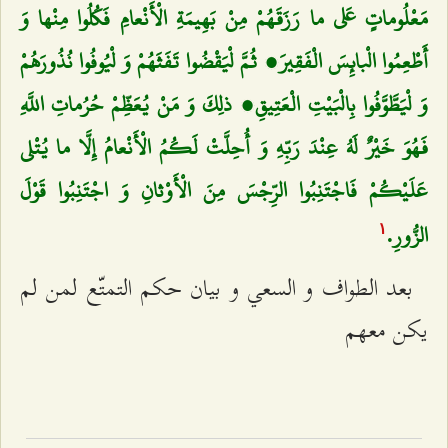
مَعْلُوماتٍ عَلى‌ ما رَزَقَهُمْ مِنْ بَهِيمَةِ الْأَنْعامِ فَكُلُوا مِنْها وَ
أَطْعِمُوا الْبائِسَ الْفَقِيرَ، ثُمَّ لْيَقْضُوا تَفَثَهُمْ وَ لْيُوفُوا نُذُورَهُمْ
وَ لْيَطَّوَّفُوا بِالْبَيْتِ الْعَتِيقِ، ذلِكَ وَ مَنْ يُعَظِّمْ حُرُماتِ اللَّهِ
فَهُوَ خَيْرٌ لَهُ عِنْدَ رَبِّهِ وَ أُحِلَّتْ لَكُمُ الْأَنْعامُ إِلَّا ما يُتْلى‌
عَلَيْكُمْ فَاجْتَنِبُوا الرِّجْسَ مِنَ الْأَوْثانِ وَ اجْتَنِبُوا قَوْلَ
الزُّورِ.
۱
بعد الطواف و السعي و بيان حكم التمتّع لمن لم
يكن معهم‌