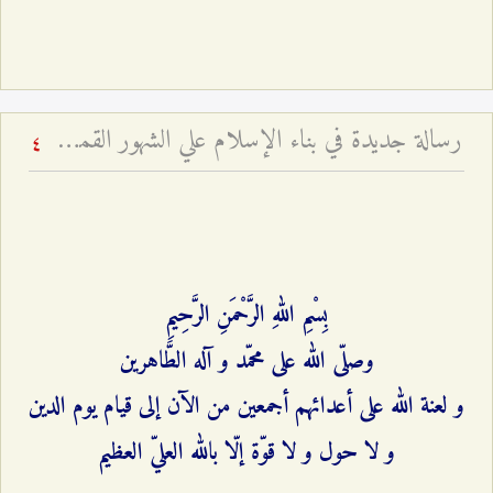
رسالة‌ جديدة‌ في‌ بناء الإسلام‌ علي الشهور القمرية - و تفسير آية: (إِنَّ عِدَّةَ الشُّهُورِ عِنْدَ اللَّهِ اثْنا عَشَرَ شَهْراً فِي كِتابِ اللَّهِ يَوْمَ خَلَقَ السَّماواتِ وَ الْأَرْضَ مِنْها أَرْبَعَةٌ حُرُمٌ ذلِكَ الدِّينُ الْقَيِّم‏) - بحث تفسيري روائي فقهي وتاريخي
4
بِسْمِ اللهِ الرَّحْمَنِ الرَّحِيمِ‌
وصلّى الله على محمّد و آله الطَّاهرين‌
و لعنة الله على أعدائهم أجمعين من الآن إلى قيام يوم الدين‌
و لا حول و لا قوّة إلّا بالله العليّ العظيم‌