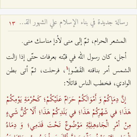
رسالة‌ جديدة‌ في‌ بناء الإسلام‌ علي الشهور القمرية - و تفسير آية: (إِنَّ عِدَّةَ الشُّهُورِ عِنْدَ اللَّهِ اثْنا عَشَرَ شَهْراً فِي كِتابِ اللَّهِ يَوْمَ خَلَقَ السَّماواتِ وَ الْأَرْضَ مِنْها أَرْبَعَةٌ حُرُمٌ ذلِكَ الدِّينُ الْقَيِّم‏) - بحث تفسيري روائي فقهي وتاريخي
13
المشعر الحرام، ثمّ إلى منى لأدإ مناسك منى.
أجل، كان رسول الله في قبّته بعرفات حتّى إذا زالت
الشمس أمر بناقته القَصْوإ
، فرحلت، ثمّ أتى بطن
۱
الوادي، فخطب الناس قائلًا:
إنَّ دِمَإكُمْ وَ أَمْوَالَكُمْ حَرَامٌ عَلَيْكُمْ؛ كَحُرْمَةِ يَوْمِكُمْ
هَذَا؛ في شَهْرِكُمْ هَذَا؛ في بَلَدِكُمْ هَذَا؛ أَلَا كُلُّ شَي‌ءٍ
مِنْ أمْرِ الْجَاءهِلِيَّةِ مَوْضُوعٌ تَحْتَ قَدَمِي؛ وَ دِمَاءُ