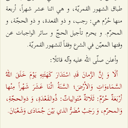
طباق الشهور القمريّة، و هي اثنا عشر شهراً، أربعة
منها حُرُم هي: رجب، و ذو القعدة، و ذو الحجّة، و
المحرّم. و يحرم تأجيل الحجّ و سائر الواجبات عن
وقتها المعيّن في الشرع وفقاً للشهور القمريّة.
وأعلن صلّى الله عليه وآله قائلًا:
ألَا وَ إنَّ الزَّمانَ قَدِ اسْتَدَارَ كَهَئَتِهِ يَوْمَ خَلَقَ اللهُ
السَّمَاءوَاتِ وَالأرْضَ؛ السَّنَةُ اثْنَا عَشَرَ شَهْراً مِنْها
أرْبَعَةٌ حُرُمٌ: ثَلَاثةٌ مُتَوالِياتٌ: ذُوالقَعْدَةِ، وَ ذوالحجّةِ،
وَالمحرّم، وَ رَجَبُ مُضَرُّ الذي بَيْنَ جُمَادَى وَشَعْبَانَ.