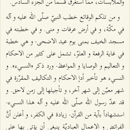
والملابسات، ممّا استغرق قسماً من الجزء السادس.
و من تلكم الوقائع خطب النبيّ صلّى الله عليه و آله
في مكّة، و في أرض عرفات و منى. و في خطبته في
مسجد الخيف بمنى يوم عيد الاضحى- و هي خطبة
في غاية الرفعة و العلوّ، تشمل على كثير من الاحكام
و التعاليم و الوصايا و المواعظ- ورد ذكر «النسي‌ء». و
النسي‌ء هو تأخير أدإ الاحكام و التكاليف المقرّرة في
شهر معيّن إلى شهر آخر، و تأجيلها إلى زمن لاحق. و
قد عدّ رسول الله صلّى الله عليه و آله هذا النسي‌ء-
استشهاداً بآية من القرآن- زيادة في الكفر، و أعلن أنَّ
الفرائض و الاعمال العباديّة ينبغي أن يؤتى بها على