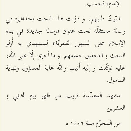
الإمام» فحسب.
فلبّيتُ طلبهم، و دوّنت هذا البحث بحذافيره في
رسالة مستقلّة تحت عنوان «رسالة جديدة في بناء
الإسلام على الشهور القمريّة» ليستهدي به أُولو
البحث و التحقيق جميعهم. و ما أجري إلّا على الله،
عليه توكّلت و إليه أُنيب والله غاية المسؤول ونهاية
المامول.
مشهد المقدّسة قريب من ظهر يوم الثاني و
العشرين‌
من المحرّم سنة ۱٤۰٦ ه‌