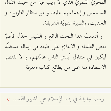
الهجريّ القمريّ الذي لا ريب فيه من حيث اتّفاق
المسلمين و إجماعهم عليه، و من منظار التاريخ، و
الحديث، والسيرة النبويّة الشريفة.
و أتممتُ هذا البحث الرائع و النفيس جدّاً، فأصرّ
بعض العلماء و الاعلام على طبعه في رسالة مستقلّة
ليكون في متناول أيدي الناس عامّتهم، و لا تقتصر
الاستفادة منه على من يطالع كتاب «معرفة
رسالة‌ جديدة‌ في‌ بناء الإسلام‌ علي الشهور القمرية - و تفسير آية: (إِنَّ عِدَّةَ الشُّهُورِ عِنْدَ اللَّهِ اثْنا عَشَرَ شَهْراً فِي كِتابِ اللَّهِ يَوْمَ خَلَقَ السَّماواتِ وَ الْأَرْضَ مِنْها أَرْبَعَةٌ حُرُمٌ ذلِكَ الدِّينُ الْقَيِّم‏) - بحث تفسيري روائي فقهي وتاريخي
7