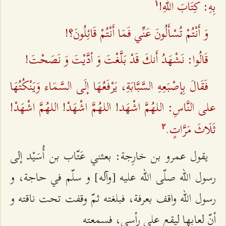
بِهِ: كِتَابَ اللهِ!
۱
وَ أَنْتُمْ تُسْأَلُونَ عَنِّي فَمَا أَنْتُمْ قَائِلُونَ؟!
قَالُوا: نَشْهَدُ أَنكَ قَدْ بَلَّغْتَ وَ أدَّيْتَ وَ نَصَحْتَ!
فَقَالَ بِإصْبَعِهِ السَّبَّابَةِ، يَرْفَعُهَا إلَى السَّمَاء وَيَنْكُتُهَا
على النَّاسِ: اللهُمَّ اشْهَد! اللهُمَّ اشْهَدْ! اللهُمَّ اشْهَدْ!
ثَلَاثَ مَرَّاتٍ.
٢
يقول عمرو بن خارِجة: بعثني عَتّاب بن أُسَيْد إلى
رسول الله صلّى الله عليه [وآله‌] و سلّم في حاجة، و
رسول الله واقف بعرفة، فبلغته ثمّ وقفت تحت ناقته و
أنّ لعابها ليقع على رأسي، فسمعته‌