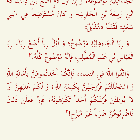
الْجَاءهِلِيَّةِ مَوْضُوعَةٌ؛ وَ إنَّ أوَّلَ دَمٍ أضَعُ مِنْ دِمَائِنَا دَمُ
ابْنِ رَبِيعَةَ بْنِ الْحَارِثِ- و كانَ مُسْتَرْضِعاً في «بَنِي
سَعْدٍ» فَقَتَلَهُ «هُذَيْلٌ».
وَ رِبَا الْجَاءهِلِيَّةِ مَوْضُوعٌ؛ وَ أوَّلُ رِباً أَضَعُ رِبَانَا رِبَا
الْعَبَّاسِ بْنِ عَبْدِ الْمُطَّلِبِ فَإنَّهُ مُوْضُوعٌ كُلُّهُ.
٢
وَاتَّقُوا اللهَ في النساءء فَإِنَّكُمْ أَخَذتُموهُنَّ بِأَمَانَةِ اللهِ
وَ اسْتَحْلَلْتُمْ فُرُوجَهُنَّ بِكَلِمَةِ اللهِ؛ وَ لَكُمْ عَلَيْهِنَّ أنْ
لَا يُوطِئْنَ فُرُشَكُمْ أَحَداً تَكْرَهُونَهُ؛ فَإنْ فَعلْنَ ذَلِكَ
فَاضْرِبُوهُنَّ ضَرْباً غَيْرَ مُبَرِّحٍ!
٣