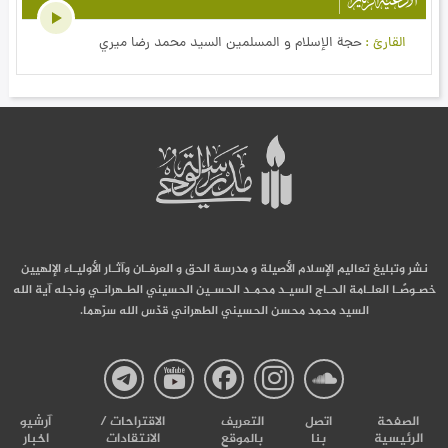
القارئ
حجة الإسلام و المسلمين السيد محمد رضا ميري
نشر وتبليغ تعاليم الإسلام الأصيلة و مدرسة الحق و العرفـان وآثـار الأوليـاء الإلهيين
خصـوصًـا العلـامة الحـاج السيـد محمـد الحسـين الحسيني الطـهرانـي ونجله آية الله
السيد محمد محسن الحسيني الطهراني قدّس الله سرّهما.
صفحة
صفحة
صفحة
صفحة
صفحة
الصفحة
اتصل
التعریف
الاقتراحات /
آرشیو
الرئيسية
بنا
بالموقع
الانتقادات
اخبار