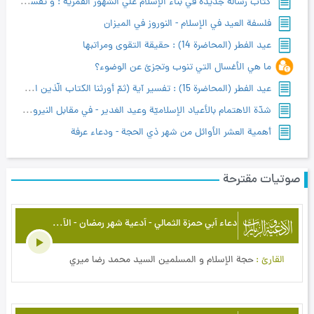
کتاب رسالة‌ جديدة‌ في‌ بناء الإسلام‌ علي الشهور القمرية : و تفسير آية: (إِنَّ عِدَّةَ الشُّهُورِ عِنْدَ اللَّهِ اثْنا عَشَرَ شَهْراً فِي كِتابِ اللَّهِ يَوْمَ خَلَقَ السَّماواتِ وَ الْأَرْضَ مِنْها أَرْبَعَةٌ حُرُمٌ ذلِكَ الدِّينُ الْقَيِّم‏) - بحث تفسيري روائي فقهي وتاريخي
فلسفة العيد في الإسلام - النوروز في الميزان
عيد الفطر (المحاضرة 14) : حقيقة التقوى ومراتبها
ما هي الأغسال التي تنوب وتجزئ عن الوضوء؟
عيد الفطر (المحاضرة 15) : تفسير آية (ثمّ أورثنا الكتاب الّذين اصطفينا من عبادنا...)
شدّة الاهتمام بالأعياد الإسلاميّة وعيد الغدير - في مقابل النيروز وسائر المناسبات الوطنيّة
أهمية العشر الأوائل من شهر ذي الحجة - ودعاء عرفة
صوتيات مقترحة
دعاء أبي حمزة الثمالي - أدعية شهر رمضان - الأدعية والزيارات
القارئ
حجة الإسلام و المسلمين السيد محمد رضا ميري