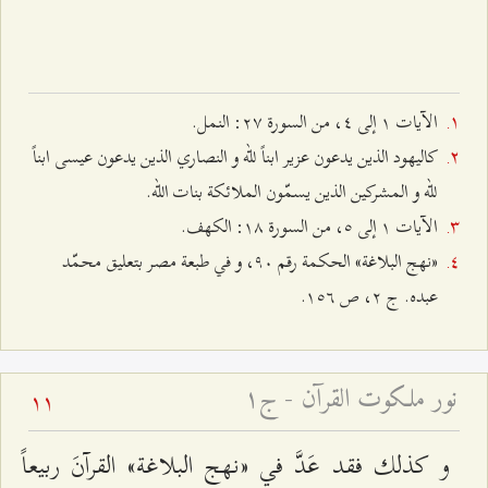
الآيات ۱ إلى ٤، من السورة ٢۷: النمل.
كاليهود الذين يدعون عزير ابناً للّه و النصاري الذين يدعون عيسى ابناً
للّه و المشركين الذين يسمّون الملائكة بنات الله.
الآيات ۱ إلى ٥، من السورة ۱۸: الكهف.
«نهج البلاغة» الحكمة رقم ٩۰، و في طبعة مصر بتعليق محمّد
عبده. ج ٢، ص ۱٥٦.
نور ملكوت القرآن - ج۱
11
و كذلك فقد عَدَّ في «نهج البلاغة» القرآنَ ربيعاً