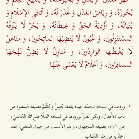
بُحُورُهُ، وَ رِيَاضُ العَدْلِ وَ غُدْرَانُهُ، وَ أثَافِي الإسْلَامِ وَ
بُنْيَانُهُ، وَ أوْدِيَةُ الحَقِّ وَ غِيطَانُهُ، وَ بَحْرٌ لَا يَنْزِفُهُ
المسْتَنْزِفُونَ، وَ عُيُونٌ لَا يُنْضِبُهَا الماتِحُونَ، و منَاهِلُ
لَا يَغْيضُها الوَارِدُونَ، و مَنازِلُ لَا يَضِلُّ نَهْجَهَا
المسافِرُونَ، وَ أعْلَامٌ لَا يَعْمَى عَنْهَا
وردت في نسخة محمّد عبده بلفظ يُضِلُّ وَ يُظْلِمُ بصيغة المعلوم من
باب الأفعال، ولكن نظراً لورودها في نسخة الملّا فتح الله الكاشيّ،
ص ٣٣٦، بصيغة المجهول، و هو الأنسب من حيث المعني، فقد
اخِذَ به في هذا الكتاب.