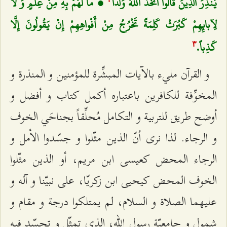
يُنْذِرَ الَّذِينَ قالُوا اتَّخَذَ اللَّهُ وَلَداً
، ما لَهُمْ بِهِ مِنْ عِلْمٍ وَ لا
لِآبائِهِمْ كَبُرَتْ كَلِمَةً تَخْرُجُ مِنْ أَفْواهِهِمْ إِنْ يَقُولُونَ إِلَّا
كَذِباً.
٣
و القرآن ملي‌ء بالآيات المبشِّرة للمؤمنين و المنذرة و
المخوِّفة للكافرين باعتباره أكمل كتاب و أفضل و
أوضح طريق للتربية و التكامل مُحلِّقاً بجناحَي الخوف
و الرجاء. لذا نرى أنّ الذين مثّلوا و جسّدوا الأمل و
الرجاء المحض كعيسى ابن مريم، أو الذين مثّلوا
الخوف المحض كيحيى ابن زكريّا، على نبيّنا و آله و
عليهما الصلاة و السلام، لم يمتلكوا درجة و مقام و
شمول و جامعيّة رسول الله، الذي تمثّل و تجسّد فيه