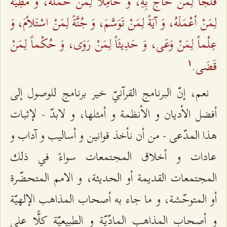
فَلْجاً لِمَنْ حَاجَّ بِهِ، وَ حَامِلًا لِمَنْ حَمَلَهُ، وَ مَطِيَّةً
لِمَنْ أعْمَلَهُ، وَ آيَةً لِمَنْ تَوَسَّمَ، وَ جُنَّةً لِمَنْ اسْتَلأمَ، وَ
عِلْماً لِمَنْ وَعَى، وَ حَدِيثَاً لِمَنْ رَوَى، وَ حُكْماً لِمَنْ
قَضَى
.
۱
نعم، إنّ البرنامج القرآنيّ خير برنامج للوصول إلى
أفضل الأديان و الأنظمة و أمثلها، و لابدّ - لإثبات
هذا المدّعى - من أن نأخذ قوانين و أساليب و آداب و
عادات و أخلاق المجتمعات سواءً في ذلك
المجتمعات القديمة أو الحديثة، و الامم المتحضّرة
أو المتوحّشة، و ما جاء به أصحاب المذاهب الإلهيّة
و أصحاب المذاهب المادّيّة و الطبيعيّة كلًّا على