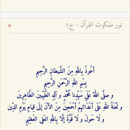
نور ملكوت القرآن - ج۱
7
أعُوذُ بِاللهِ مِنَ الشَّيطانِ الرَّجِيمِ‌
بِسْمِ اللهِ الرَّحْمَنِ الرَّحِيمِ‌
و صلَّى اللهُ عَلَي سَيِّدِنا مُحَمَّدٍ و آلِهِ الطَّيِّبينَ الطَّاهِرِينَ‌
و لَعْنَةُ اللهِ عَلَى أعْدَائهِمْ أجْمَعِينَ مِنَ الآنَ إلَى قِيامِ يَوْمِ الدِّين‌
و لَا حَولَ و لَا قُوَّةَ إلَّا بِاللهِ العَلِى العَظِيمِ‌