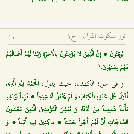
نور ملكوت القرآن - ج۱
10
يُوقِنُونَ ، إِنَّ الَّذِينَ لا يُؤْمِنُونَ بِالْآخِرَةِ زَيَّنَّا لَهُمْ أَعْمالَهُمْ
فَهُمْ يَعْمَهُونَ.
۱
و في سورة الكهف، حيث يقول:
الْحَمْدُ لِلَّهِ الَّذِي
أَنْزَلَ عَلى‌ عَبْدِهِ الْكِتابَ وَ لَمْ يَجْعَلْ لَهُ عِوَجاً ، قَيِّماً لِيُنْذِرَ
بَأْساً شَدِيداً مِنْ لَدُنْهُ وَ يُبَشِّرَ الْمُؤْمِنِينَ الَّذِينَ يَعْمَلُونَ
الصَّالِحاتِ أَنَّ لَهُمْ أَجْراً حَسَناً ، ماكِثِينَ فِيهِ أَبَداً ، وَ
٢