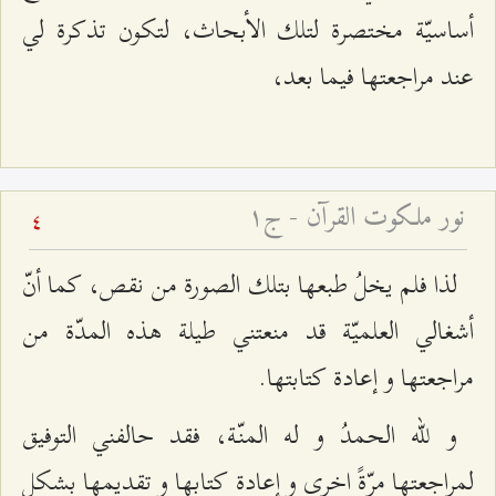
أساسيّة مختصرة لتلك الأبحاث، لتكون تذكرة لي
عند مراجعتها فيما بعد،
نور ملكوت القرآن - ج۱
4
لذا فلم يخلُ طبعها بتلك الصورة من نقص، كما أنّ
أشغالي العلميّة قد منعتني طيلة هذه المدّة من
مراجعتها و إعادة كتابتها.
و للّه الحمدُ و له المنّة، فقد حالفني التوفيق
لمراجعتها مرّةً اخرى و إعادة كتابها و تقديمها بشكل