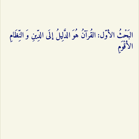
البَحْثُ الأوّل: القُرآنُ هُوَ الدَّلِيلُ إلَى الدِّينِ وَ النِّظَامِ
الأقْوَمِ‌