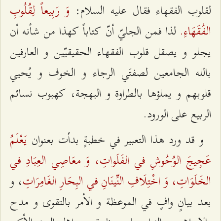
وَ رَبِيعاً لِقُلُوبِ
لقلوب الفقهاء فقال عليه السلام:
الفُقَهَاءِ.
لذا فمن الجليّ أنّ كتاباً كهذا من شأنه أن
يجلو و يصقل قلوب الفقهاء الحقيقيّين و العارفين
بالله الجامعين لصفتَي الرجاء و الخوف و يُحيي
قلوبهم و يملؤها بالطراوة و البهجة، كهبوب نسائم
الربيع على الورود.
يَعْلَمُ
و قد ورد هذا التعبير في خطبةٍ بدأت بعنوان‌
عَجِيجَ الوُحُوشِ في الفَلَواتِ، وَ معَاصِي العِبَادِ في
الخَلَوَاتِ، وَ اخْتِلَافِ النِّينَانِ في البِحَارِ الغَامِرَاتِ‌
، و
بعد بيانٍ وافٍ في الموعظة و الأمر بالتقوى و مدح