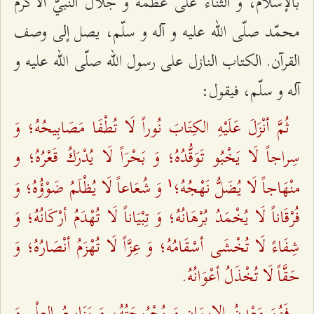
بالإسلام، و الثناء على عظمة و جلال النبيّ الأكرم
محمّد صلّى الله عليه و آله و سلّم، يصل إلى وصف
القرآن. الكتاب النازل على رسول الله صلّى الله عليه و
آله و سلّم، فيقول:
ثُمَّ أنْزَلَ عَلَيْهِ الكِتَابَ نُوراً لَا تُطْفَا مَصَابِيحُهُ؛ وَ
سِراجاً لَا يَخْبُو تَوَقُّدُهُ؛ وَ بَحْرَاً لَا يُدْرَكُ قَعْرُهُ؛ و
منْهَاجاً لَا يُضَلُّ نَهْجُهُ؛
وَ شُعَاعاً لَا يُظْلَمُ ضَوْؤُهُ؛ وَ
۱
فُرْقَاناً لَا يُخْمَدُ بُرْهَانُهُ؛ وَ تِبْيَاناً لَا تُهْدَمُ أرْكَانُهُ؛ وَ
شِفَاءً لَا تُخْشَى أسْقَامُهُ؛ وَ عِزَّاً لَا تُهْزَمُ أنْصَارُهُ؛ وَ
حَقَّاً لَا تُخْذَلُ أعْوَانُهُ.
فَهُوَ مَعْدِنُ الإيمَانِ وَ بُحْبُوحَتُهُ، وَ يَنَابِيعُ العِلْمِ وَ