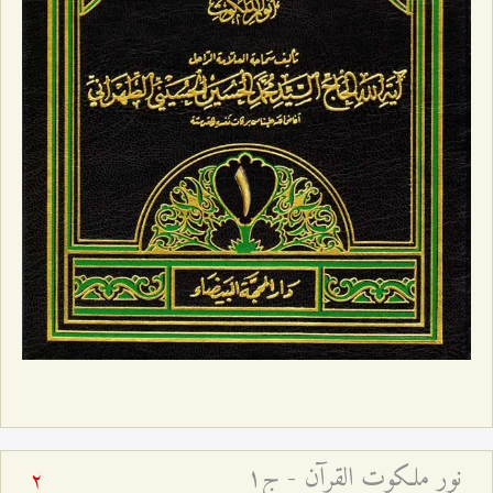
نور ملكوت القرآن - ج۱
2