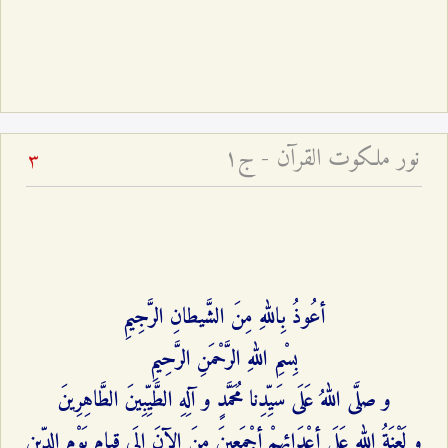
نور ملكوت القرآن - ج۱
3
أعُوذُ بِاللهِ مِنَ الشَّيطانِ الرَّجِيمِ‌
بِسْمِ اللهِ الرَّحْمَنِ الرَّحِيمِ‌
و صلَّى اللهُ عَلَى سَيِّدِنا مُحَمَّدٍ و آلِهِ الطَّيِّبِينَ الطَّاهِرِينَ‌
و لَعْنَةُ اللهِ عَلَى أعْدَائهِمْ أجْمَعِينَ مِنَ الآنَ إلَى قِيامِ يَوْمِ الدِّين‌