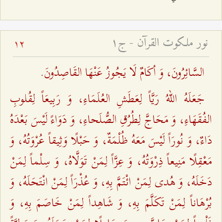
نور ملكوت القرآن - ج۱
12
السَّائِرُونَ، وَ أكَامٌ لَا يَجُوزُ عَنْهَا القَاصِدُونَ.
جَعَلَهُ اللهُ رَيَّاً لِعَطَشِ العُلَمَاءِ، وَ رَبِيعَاً لِقُلوبِ
الفُقَهَاءِ، وَ مَحَاجَّ لِطُرُقِ الصُّلَحاءِ، وَ دَوَاءً لَيْسَ بَعْدَهُ
دَاءٌ، وَ نُورَاً لَيْسَ مَعَهُ ظُلْمَةٌ، وَ حَبْلًا وَثِيقاً عُرْوَتُهُ، وَ
مَعْقِلًا مَنِيعاً ذِرْوَتُهُ، وَ عِزَّاً لِمَنْ تَوَلَّاهُ، وَ سِلْماً لِمَنْ
دَخَلَهُ، وَ هُدى لِمَنْ ائْتَمَّ بِهِ، وَ عُذْرَاً لِمَنْ انْتَحَلَهُ، وَ
بُرْهَاناً لِمَنْ تَكَلَّمَ بِهِ، وَ شَاهِداً لِمَنْ خَاصَمَ بِهِ، وَ