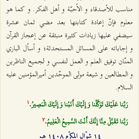
مناسب للأصدقاء و الأحبّة و أهل الفكر. و كما هو
معلوم فإنّ إعادة كتابتها بعد مضي ثمان عشرة
سيضفي عليها زيادات كثيرة منبثقة عن إعجاز القرآن
و إجاباته على المسائل المستحدثة؛ و أسأل الباري
المنّان توفيق العلم و العمل لنفسي و لجميع الناظرين
و المطالعين و شيعة مولى الموحّدين أميرالمؤمنين عليه
السلام.
رَبَّنا عَلَيْكَ تَوَكَّلْنا وَ إِلَيْكَ أَنَبْنا وَ إِلَيْكَ الْمَصِيرُ.
۱
رَبَّنا تَقَبَّلْ مِنَّا إِنَّكَ أَنْتَ السَّمِيعُ الْعَلِيمُ.
٢
۱٤ شوّال المكرّم ۱٤۰۸ هـ.