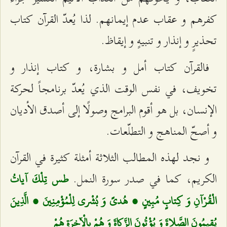
كفرهم و عقاب عدم إيمانهم. لذا يُعدّ القرآن كتاب
تحذيرٍ و إنذار و تنبيهٍ و إيقاظ.
فالقرآن كتاب أمل و بشارة، و كتاب إنذار و
تخويف، في نفس الوقت الذي يُعدّ برنامجاً لحركة
الإنسان، بل هو أقوم البرامج وصولًا إلى أصدق الأديان
و أصحّ المناهج و التطلّعات.
و نجد لهذه المطالب الثلاثة أمثلة كثيرة في القرآن
الكريم، كما في صدر سورة النمل.
طس تِلْكَ آياتُ
الْقُرْآنِ وَ كِتابٍ مُبِينٍ ، هُدىً وَ بُشْرى‌ لِلْمُؤْمِنِينَ ، الَّذِينَ
يُقِيمُونَ الصَّلاةَ وَ يُؤْتُونَ الزَّكاةَ وَ هُمْ بِالْآخِرَةِ هُمْ‌