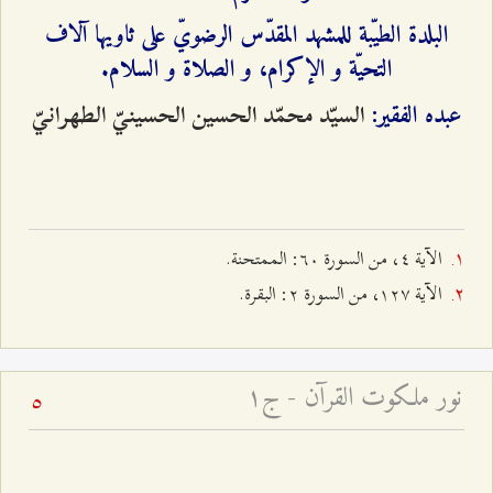
البلدة الطيّبة للمشهد المقدّس الرضويّ على ثاويها آلاف
التحيّة و الإكرام، و الصلاة و السلام.
السيّد محمّد الحسين الحسينيّ الطهرانيّ‌
عبده الفقير:
الآية ٤، من السورة ٦۰: الممتحنة.
الآية ۱٢۷، من السورة ٢: البقرة.
نور ملكوت القرآن - ج۱
5