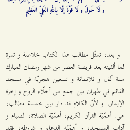
و لَا حَولَ و لَا قُوَّةَ إلَّا بِاللهِ العَلِيِّ العَظِيمِ‌
و بعد، تمثّل مطالب هذا الكتاب خلاصة و ثمرة
لما ألقيته بعد فريضة العصر من شهر رمضان المبارك
سنة ألف و ثلاثمائة و تسعين هجريّة في مسجد
القائم في طهران بين جمع من أخلّاء الروح و إخوة
الإيمان. و لأنّ الكلام قد دار بين خمسة مطالب،
هي. أهمّيّة القرآن الكريم، أهمّيّة الصلاة، الصيام و
آداب المسجد، و أهمّيّة الدعاء و شروطه، فقد