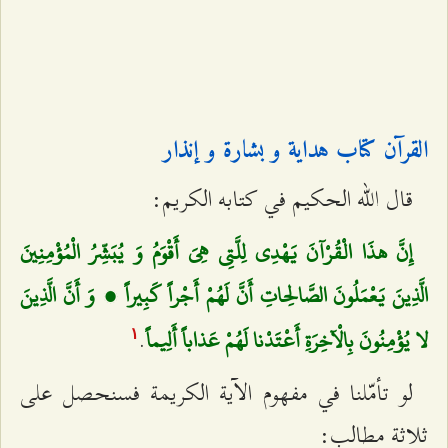
القرآن كتاب هداية و بشارة و إنذار
قال الله الحكيم في كتابه الكريم:
إِنَّ هذَا الْقُرْآنَ يَهْدِي لِلَّتِي هِيَ أَقْوَمُ وَ يُبَشِّرُ الْمُؤْمِنِينَ
الَّذِينَ يَعْمَلُونَ الصَّالِحاتِ أَنَّ لَهُمْ أَجْراً كَبِيراً ، وَ أَنَّ الَّذِينَ
.
لا يُؤْمِنُونَ بِالْآخِرَةِ أَعْتَدْنا لَهُمْ عَذاباً أَلِيماً
۱
لو تأمّلنا في مفهوم الآية الكريمة فسنحصل على
ثلاثة مطالب: