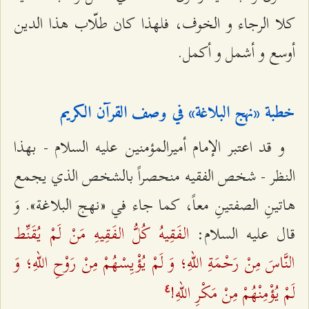
كلا الرجاء و الخوف، فلهذا كان طلّاب هذا الدين
أوسع و أشمل و أكمل.
خطبة «نهج البلاغة» في وصف القرآن الكريم‌
و قد اعتبر الإمام أميرالمؤمنين عليه السلام - بهذا
النظر - شخص الفقيه منحصراً بالشخص الذي يجمع
هاتينِ الصفتينِ معاً، كما جاء في «نهج البلاغة». وَ
الفَقِيهُ كُلُّ الفَقِيهِ مَنْ لَمْ يُقَنِّط
قال عليه السلام:
النَّاسَ مِنْ رَحْمَةِ اللهِ؛ وَ لَمْ يُؤْيِسْهُمْ مِنْ رَوْحِ اللهِ؛ وَ
لَمْ يُؤْمِنْهُمْ مِنْ مَكْرِ اللهِ!
٤