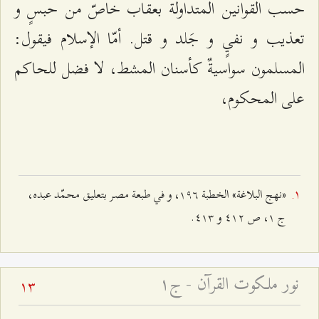
حسب القوانين المتداولة بعقاب خاصّ من حبسٍ و
تعذيب و نفيٍ و جَلد و قتل. أمّا الإسلام فيقول:
المسلمون سواسيةٌ كأسنان المشط، لا فضل للحاكم
على المحكوم،
«نهج البلاغة» الخطبة ۱٩٦، و في طبعة مصر بتعليق محمّد عبده،
ج ۱، ص ٤۱٢ و ٤۱٣.
نور ملكوت القرآن - ج۱
13