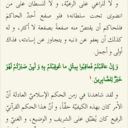
و لا للراعي على الرعيّة، و لا للسطان على من
انضوى تحت سلطانه؛ فلو صفع أحدٌ الحاكمَ
فللحاكم أن يقتصّ منه صفعةً بصفعة لا أكثر، و له
كذلك أن يعفو عن ذنبه و يتجاوز عن إساءته، فذاك
أولى و أجمل.
وَ إِنْ عاقَبْتُمْ فَعاقِبُوا بِمِثْلِ ما عُوقِبْتُمْ بِهِ وَ لَئِنْ صَبَرْتُمْ لَهُوَ
.
خَيْرٌ لِلصَّابِرِينَ
۱
و لقد شاهدنا في زمن الحكم الإسلاميّ العادلة أنّ
الأمر كان بهذه الكيفيّة حقّاً، و أنّ هذا الحكم القرآنيّ
الرفيع كان يُطبّق على الشريف و الوضيع، و الغنيّ و