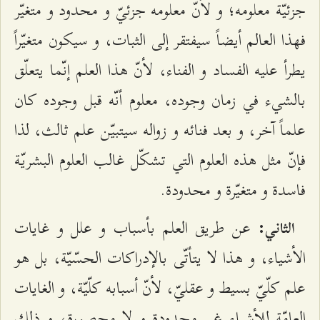
جزئيّة معلومه؛ و لأنّ معلومه جزئيّ و محدود و متغيّر
فهذا العالم أيضاً سيفتقر إلى الثبات، و سيكون متغيّراً
يطرأ عليه الفساد و الفناء، لأنّ هذا العلم إنّما يتعلّق
بالشي‌ء في زمان وجوده، معلوم أنّه قبل وجوده كان
علماً آخر، و بعد فنائه و زواله سيتبيّن علم ثالث، لذا
فإنّ مثل هذه العلوم التي تشكّل غالب العلوم البشريّة
فاسدة و متغيّرة و محدودة.
عن طريق العلم بأسباب و علل و غايات
الثاني:
الأشياء، و هذا لا يتأتّى بالإدراكات الحسّيّة، بل هو
علم كلّيّ بسيط و عقليّ، لأنّ أسبابه كلّيّة، و الغايات
العامّة للأشياء غير محدودة و لا محصورة، و ذلك