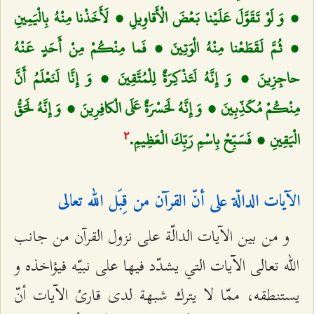
، وَ لَوْ تَقَوَّلَ عَلَيْنا بَعْضَ الْأَقاوِيلِ ، لَأَخَذْنا مِنْهُ بِالْيَمِينِ
، ثُمَّ لَقَطَعْنا مِنْهُ الْوَتِينَ ، فَما مِنْكُمْ مِنْ أَحَدٍ عَنْهُ
حاجِزِينَ ، وَ إِنَّهُ لَتَذْكِرَةٌ لِلْمُتَّقِينَ ، وَ إِنَّا لَنَعْلَمُ أَنَّ
مِنْكُمْ مُكَذِّبِينَ ، وَ إِنَّهُ لَحَسْرَةٌ عَلَى الْكافِرِينَ ، وَ إِنَّهُ لَحَقُّ
الْيَقِينِ ، فَسَبِّحْ بِاسْمِ رَبِّكَ الْعَظِيمِ.
٢
الآيات الدالّة على أنّ القرآن من قِبَل الله تعالى‌
و من بين الآيات الدالّة على نزول القرآن من جانب
الله تعالى الآيات التي يشدّد فيها على نبيّه فيؤاخذه و
يستنطقه، ممّا لا يترك شبهة لدى قارئ الآيات أنّ