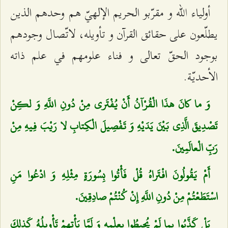
أولياء الله و مقرّبو الحريم الإلهيّ هم وحدهم الذين
يطلّعون على حقائق القرآن و تأويله، لاتّصال وجودهم
بوجود الحقّ تعالى و فناء علومهم في علم ذاته
الأحديّة.
وَ ما كانَ هذَا الْقُرْآنُ أَنْ يُفْتَرى‌ مِنْ دُونِ اللَّهِ وَ لكِنْ
تَصْدِيقَ الَّذِي بَيْنَ يَدَيْهِ وَ تَفْصِيلَ الْكِتابِ لا رَيْبَ فِيهِ مِنْ
رَبِّ الْعالَمِينَ.
أَمْ يَقُولُونَ افْتَراهُ قُلْ فَأْتُوا بِسُورَةٍ مِثْلِهِ وَ ادْعُوا مَنِ
اسْتَطَعْتُمْ مِنْ دُونِ اللَّهِ إِنْ كُنْتُمْ صادِقِينَ.
بَلْ كَذَّبُوا بِما لَمْ يُحِيطُوا بِعِلْمِهِ وَ لَمَّا يَأْتِهِمْ تَأْوِيلُهُ كَذلِكَ