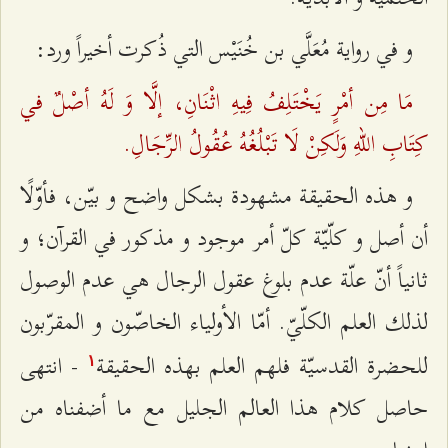
و في رواية مُعَلَّي بن خُنَيْس التي ذُكرت أخيراً ورد:
مَا مِن أمْرٍ يَخْتَلِفُ فِيهِ اثْنَانِ، إلَّا وَ لَهُ أصْلٌ في
كِتَابِ اللهِ وَلَكِنْ لَا تَبْلُغُهُ عُقُولُ الرِّجَالِ.
و هذه الحقيقة مشهودة بشكل واضح و بيّن، فأوّلًا
أن أصل و كلّيّة كلّ أمر موجود و مذكور في القرآن؛ و
ثانياً أنّ علّة عدم بلوغ عقول الرجال هي عدم الوصول
لذلك العلم الكلّيّ. أمّا الأولياء الخاصّون و المقرّبون
للحضرة القدسيّة فلهم العلم بهذه الحقيقة
- انتهى
۱
حاصل كلام هذا العالم الجليل مع ما أضفناه من