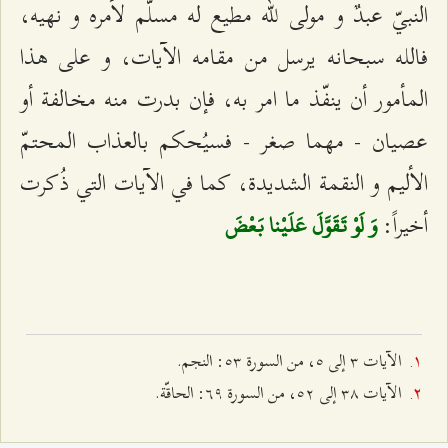
النبيّ عبدٌ و مولى للّه مطيع له مسلّم لأمره و نهيه،
فالله سبحانه يرسل من مقامه الآيات، و على هذا
المأمور أن ينفّذ ما امر به، فإن بدرت منه مخالفة أو
عصيان - مهما صغر - فسيُحكم بالعذاب المحتمّ
الأليم و النقمة الشديدة، كما في الآيات التي ذُكرت
أخيراً:
وَ لَوْ تَقَوَّلَ عَلَيْنا بَعْضَ‌
الآيات ٣ إلى ٥، من السورة ٥٣: النجم.
الآيات ٣۸ إلى ٥٢، من السورة ٦٩: الحاقّة.