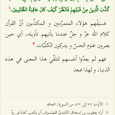
كَذَّبَ الَّذِينَ مِنْ قَبْلِهِمْ فَانْظُرْ كَيْفَ كانَ عاقِبَةُ الظَّالِمِينَ.
۱
فسيَفْهم هؤلاء المتمرّدون و المكذّبون أنّ القرآن
كلام الله عزّ و جلّ عندما يأتيهم تأويله، أي حين
يعبرون علوم الحسّ و يدركون الكلّيّات.
٢
فهم لم يعدّوا أنفسهم لتلقّي هذا المعنى في هذه
الدنيا، و لهذا فبعد
الآيات ٣۷ إلى ٣٩، من السورة: الحاقه.
أراد يعقوب بن إسحاق الكنديّ الفيلسوف أن يكتب كتاباً في ردّ