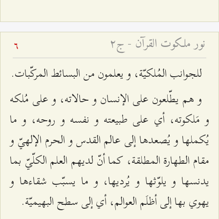
نور ملكوت القرآن - ج۲
6
للجوانب المُلكيّة، و يعلمون من البسائط المركّبات.
و هم يطّلعون على الإنسان و حالاته، و على مُلكه
و مَلكوته، أي على طبيعته و نفسه و روحه، و ما
يُكملها و يُصعدها إلى عالم القدس و الحرم الإلهيّ و
مقام الطهارة المطلقة، كما أنّ لديهم العلم الكلّيّ بما
يدنسها و يلوّثها و يُرديها، و ما يسبّب شقاءها و
يهوي بها إلى أظلَم العوالم، أي إلى سطح البهيميّة.