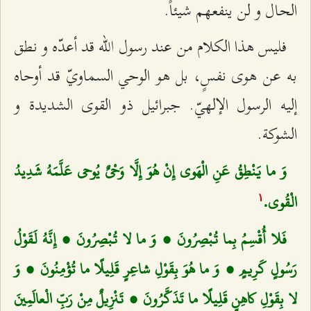
الحال و لن ينفعهم شيئاً.
فليس هذا الكلام من عند رسول الله قد أعدّه و نطق
به عن هوى نفسٍ، بل هو الوحي السماويّ قد أوحاه
إليه الرسول الإلهيّ. جبرائيل ذو القوى الشديدة و
الشوكة.
وَ ما يَنْطِقُ عَنِ الْهَوى‌ إِنْ هُوَ إِلَّا وَحْيٌ يُوحى‌ عَلَّمَهُ شَدِيدُ
الْقُوى‌.
۱
فَلا أُقْسِمُ بِما تُبْصِرُونَ ، وَ ما لا تُبْصِرُونَ ، إِنَّهُ لَقَوْلُ
رَسُولٍ كَرِيمٍ ، وَ ما هُوَ بِقَوْلِ شاعِرٍ قَلِيلًا ما تُؤْمِنُونَ ، وَ
لا بِقَوْلِ كاهِنٍ قَلِيلًا ما تَذَكَّرُونَ ، تَنْزِيلٌ مِنْ رَبِّ الْعالَمِينَ