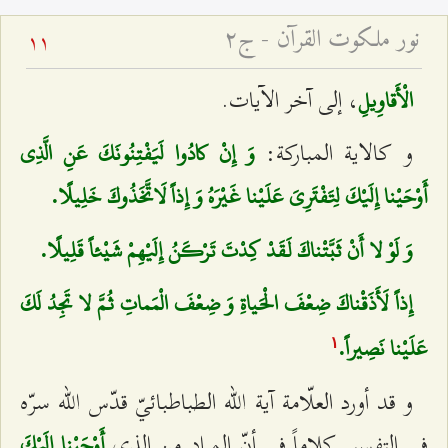
نور ملكوت القرآن - ج۲
11
، إلى آخر الآيات.
الْأَقاوِيلِ‌
و كالاية المباركة:
وَ إِنْ كادُوا لَيَفْتِنُونَكَ عَنِ الَّذِي
أَوْحَيْنا إِلَيْكَ لِتَفْتَرِيَ عَلَيْنا غَيْرَهُ وَ إِذاً لَاتَّخَذُوكَ خَلِيلًا.
وَ لَوْ لا أَنْ ثَبَّتْناكَ لَقَدْ كِدْتَ تَرْكَنُ إِلَيْهِمْ شَيْئاً قَلِيلًا.
إِذاً لَأَذَقْناكَ ضِعْفَ الْحَياةِ وَ ضِعْفَ الْمَماتِ ثُمَّ لا تَجِدُ لَكَ
عَلَيْنا نَصِيراً.
۱
و قد أورد العلّامة آية الله الطباطبائيّ قدّس الله سرّه
في التفسير كلاماً في أنّ المراد من الذي‌
أَوْحَيْنا إِلَيْكَ‌