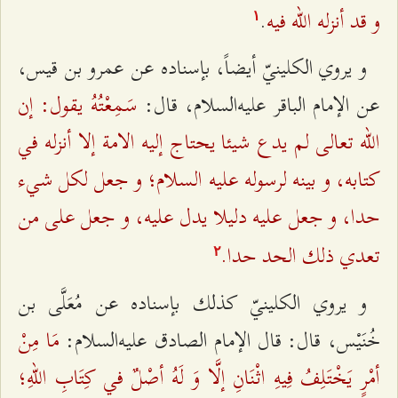
و قد أنزله الله فيه
.
۱
و يروي الكلينيّ أيضاً، بإسناده عن عمرو بن قيس،
سَمِعْتُهُ يقول: إن
عن الإمام الباقر عليه‌السلام، قال:
الله تعالى لم يدع شيئا يحتاج إليه الامة إلا أنزله في
كتابه، و بينه لرسوله عليه السلام؛ و جعل لكل شي‌ء
حدا، و جعل عليه دليلا يدل عليه، و جعل على من
تعدي ذلك الحد حدا.
٢
و يروي الكلينيّ كذلك بإسناده عن مُعَلَّى بن
مَا مِنْ
خُنَيْس، قال: قال الإمام الصادق عليه‌السلام:
أمْرٍ يَخْتَلِفُ فِيهِ اثْنَانِ إلَّا وَ لَهُ أصْلٌ في كِتَابِ اللهِ؛