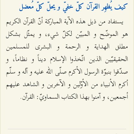
كيف يُظهِر القرآن كلّ خفيّ و يحلّ كلّ مُعضل‌
يستفاد من ذيل هذه الآية المباركة أنّ القرآن الكريم
هو الموضّح و المبيّن لكلّ شي‌ء، و يمثّل بشكل
مطلق الهداية و الرحمة و البشرى للمسلمين
الحقيقيّين الذين اتّخذوا الإسلام ديناً و نظاماً، و
صدّقوا بنبوّة الرسول الأكرم صلّى الله عليه و آله و سلّم
أكرم الأنبياء من الأوّلين و الآخرين و الشاهد عليهم
أجمعين، و آمنوا بهذا الكتاب السماويّ: القرآن.