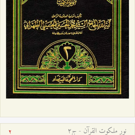
نور ملكوت القرآن - ج۲
2