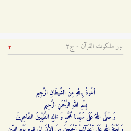
نور ملكوت القرآن - ج۲
3
أعُوذُ بِاللهِ مِنَ الشَّيطَانِ الرَّجِيم‌
بِسْمِ اللهِ الرَّحْمَنِ الرَّحِيم‌
وَ صَلَّى اللهُ عَلَى سَيِّدنا مُحَمَّدٍ وَ ءَالِهِ الطَّيِّبِينَ الطّاهِرِينَ‌
وَ لَعْنَةُ اللهِ عَلَى أعْدَآئِهِمْ أجْمَعِينَ مِنَ الأنَ إلى قِيامِ يَوْمِ الدِّينِ‌