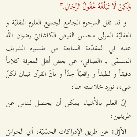
وَلَكِنْ لَا تَبْلُغُهُ عُقُولُ الرِّجَالِ.
٣
و قد نقل المرحوم الجامع لجميع العلوم النقليّة و
العقليّة المولى محسن الفيض الكاشانيّ رضوان الله
عليه في المقدّمة السابعة من تفسيره الشريف
المسمّى بـ «الصافي» عن بعض أهل المعرفة كلاماً
دقيقاً و لطيفاً و واقعيّاً جدّاً و بأنّ القرآن تبيان لكلّ
شي‌ء، نورد خلاصته هنا:
إنّ العلم بالأشياء يمكن أن يحصل للناس عن
طريقين:
عن طريق الإدراكات الحسّيّة، أي الحواسّ
الأوّل: