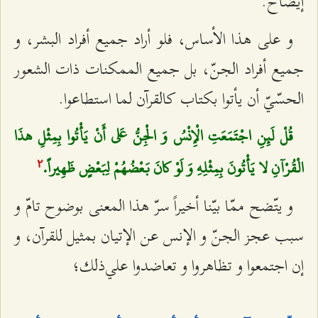
إيضاح.
و على هذا الأساس، فلو أراد جميع أفراد البشر، و
جميع أفراد الجنّ، بل جميع الممكنات ذات الشعور
الحسّيّ أن يأتوا بكتاب كالقرآن لما استطاعوا.
قُلْ لَئِنِ اجْتَمَعَتِ الْإِنْسُ وَ الْجِنُّ عَلى‌ أَنْ يَأْتُوا بِمِثْلِ هذَا
الْقُرْآنِ لا يَأْتُونَ بِمِثْلِهِ وَ لَوْ كانَ بَعْضُهُمْ لِبَعْضٍ ظَهِيراً.
٢
و يتّضح ممّا بيّنا أخيراً سرّ هذا المعنى بوضوح تامّ و
سبب عجز الجنّ و الإنس عن الإتيان بمثيل للقرآن، و
إن اجتمعوا و تظاهروا و تعاضدوا علي‌ذلك؛