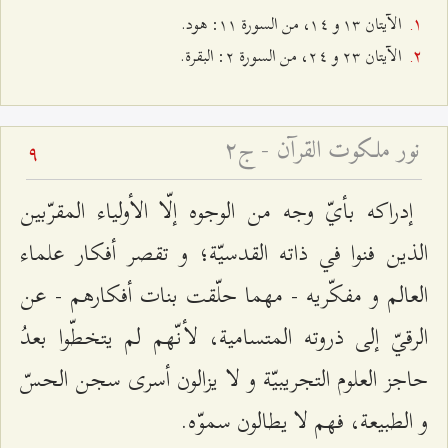
الآيتان ۱٣ و ۱٤، من السورة ۱۱: هود.
الآيتان ٢٣ و ٢٤، من السورة ٢: البقرة.
نور ملكوت القرآن - ج۲
9
إدراكه بأيّ وجه من الوجوه إلّا الأولياء المقرّبين
الذين فنوا في ذاته القدسيّة؛ و تقصر أفكار علماء
العالم و مفكّريه - مهما حلّقت بنات أفكارهم - عن
الرقيّ إلى ذروته المتسامية، لأنّهم لم يتخطّوا بعدُ
حاجز العلوم التجريبيّة و لا يزالون أسرى سجن الحسّ
و الطبيعة، فهم لا يطالون سموّه.