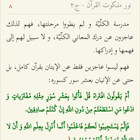
نور ملكوت القرآن - ج۲
8
مدرسة الكلّيّة و لم يطووا مرحلتها، فهم لذلك
عاجزون عن درك المعاني الكلّيّة، و لا سبيل لهم إلى
فهمها و إدراكها.
فهم ليسوا عاجزين فقط عن الإيتان بقرآن كامل، بل
حتى عن الإتيان بعشر سور كسوره:
أَمْ يَقُولُونَ افْتَراهُ قُلْ فَأْتُوا بِعَشْرِ سُوَرٍ مِثْلِهِ مُفْتَرَياتٍ وَ
ادْعُوا مَنِ اسْتَطَعْتُمْ مِنْ دُونِ اللَّهِ إِنْ كُنْتُمْ صادِقِينَ.
فَإِلَّمْ يَسْتَجِيبُوا لَكُمْ فَاعْلَمُوا أَنَّما أُنْزِلَ بِعِلْمِ اللَّهِ وَ أَنْ لا
۱