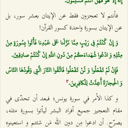
إِلهَ إِلَّا هُوَ فَهَلْ أَنْتُمْ مُسْلِمُونَ.
فأنتم لا تعجزون فقط عن الإيتان بعشر سور، بل
عن الإيتان بسورة واحدة كسور القرآن!
وَ إِنْ كُنْتُمْ فِي رَيْبٍ مِمَّا نَزَّلْنا عَلى‌ عَبْدِنا فَأْتُوا بِسُورَةٍ مِنْ
مِثْلِهِ وَ ادْعُوا شُهَداءَكُمْ مِنْ دُونِ اللَّهِ إِنْ كُنْتُمْ صادِقِينَ.
فَإِنْ لَمْ تَفْعَلُوا وَ لَنْ تَفْعَلُوا فَاتَّقُوا النَّارَ الَّتِي وَقُودُهَا النَّاسُ
وَ الْحِجارَةُ أُعِدَّتْ لِلْكافِرِينَ.
٢
و كذا الأمر في سورة يونس؛ فبعد أن تحدّى في
مقام التعجيز جميع أفراد البشر ليأتوا بسورة مثله،
يصرّح. أن ادعوا مِن دون الله مَن شئتم و استعينوه