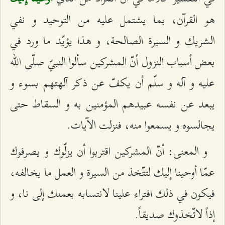
هو القرآن، بما يشتمل عليه من التوحيد و نفي
الشريك و السيرة الصالحة، و هذا يؤيّد ما ورد في
بعض أسباب النزول أنّ المشركين سألوا النبيّ صلّى الله
عليه و آله و سلّم أن يكفّ عن ذكر آلهتهم بسوء و
يبعد عن نفسه عبيدهم المؤمنين به و السقاط حتى
يجالسوه و يسمعوا منه، فنزلت الآيات.
و المعنى: أنّ المشركين اقتربوا أن يزلّوك و يصرفوك
عمّا أوحينا إليك لتتّخذ من السيرة و العمل ما يخالفه،
فيكون في ذلك افتراء علينا لانتسابه بعملك إلى نا، و
إذاً لاتّخذوك صديقاً.