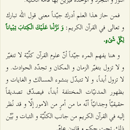
فمن حاز هذا العلم أدرك جيّداً معنى قول الله تبارك
و تعالى في القرآن الكريم:
وَ نَزَّلْنا عَلَيْكَ الْكِتابَ تِبْياناً
لِكُلِّ شَيْ‌ءٍ.
و هنا يفهم المرء جيّداً أنّ علوم القرآن كلّيّة لا تتغيّر
و لا تزول بتغيّر الزمان و المكان و تجدّد الحوادث. و
لا تزول أبداً، و لا تتبدّل بنشوء المسالك و الغايات و
بظهور المدنيّات المختلفة أبداً، فيصدّق تصديقاً
حقيقيّاً وجدانيّاً أنّه ما من أمرٍ من الامور إلّا و قد نُظر
إليه في القرآن الكريم من جانب الكلّيّة و الثبات و بُيِّن
ذلك تحت حكم و قانون عامّ.