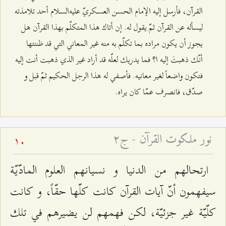
القرآن، فأرسل إليه الإمام الحسن العسكريّ عليه‌السلام أحد تلامذته
ليسأله عن القرآن ثمّ يقول له. إن أتاك هذا المتكلّم بهذا القرآن هل
يجوز أن يكون مراده بما تكلّم به منه غير المعاني التي قد ظننتها
أنّك ذهبتَ إليه ا؟ فما يدريك لعلّه قد أراد غير الذي ذهبت أنت إليه
فتكون واضعاً لغير معانيه. فأصفي له هذا الرجل الحكيم ثمّ قبل و
صدّق، فانصرف عمّا كان يراه.
نور ملكوت القرآن - ج۲
10
ارتحالهم من الدنيا و نسيانهم العلوم المادّيّة
سيفهمون أنّ آيات القرآن كانت كلّها حقّاً، و كانت
كلّيّة غير جزئيّة، لكن فهمهم لن يضيرهم في تلك