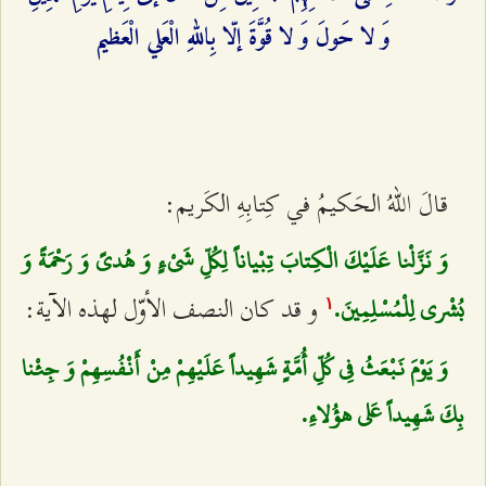
وَ لا حَولَ وَ لا قُوَّةَ إلّا بِاللهِ الْعَلي الْعَظيم‌
قالَ اللهُ الحَكيمُ في كِتابِهِ الكَريم:
وَ نَزَّلْنا عَلَيْكَ الْكِتابَ تِبْياناً لِكُلِّ شَيْ‌ءٍ وَ هُدىً وَ رَحْمَةً وَ
و قد كان النصف الأوّل لهذه الآية:
بُشْرى‌ لِلْمُسْلِمِينَ.
۱
وَ يَوْمَ نَبْعَثُ فِي كُلِّ أُمَّةٍ شَهِيداً عَلَيْهِمْ مِنْ أَنْفُسِهِمْ وَ جِئْنا
بِكَ شَهِيداً عَلى‌ هؤُلاءِ.