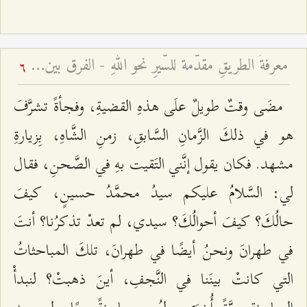
معرفةُ الطريقِ مقدّمة للسَّيرِ نحو اللهِ - الفرق بين المعرفة الحقّة والادّعاء
6
مضَى وقتٌ طويلٌ علَى هذهِ القضيةِ، وفجأةً تشرَّفَ
هو في ذلكَ الزَّمانِ السَّابقِ، زمنِ الشَّاهِ، بِزيارةِ
مشهد. فكان يقول إنَّني التَقيت بهِ في الصَّحنِ، فقال
لي: السَّلامُ عليكم سيدُ محمَّدُ حسينٍ، كيفَ
حالُكَ؟ كيفَ أحوالُكَ؟ سيدي، لم تعدْ تذكرُنا؟ أنتَ
في طهرانَ ونحنُ أيضًا في طهرانَ، تلكَ المباحثاتُ
التي كانتْ بينَنا في النَّجفِ، أينَ ذهبتْ؟ لنبدأْ