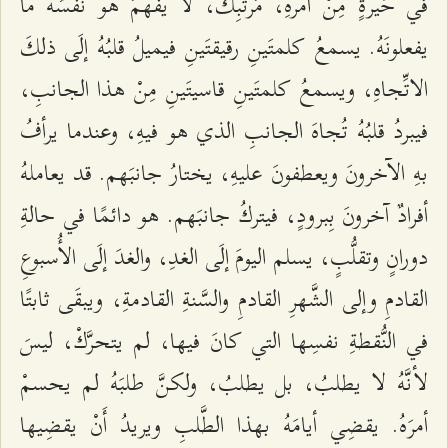
في حَيرةٍ مِنْ أمرهِ، مُرتبِكٌ، لا يفهمُ هو نفسُهُ ما
يفعلونَهُ. يسمعُ كلمتَينِ رقيقتَينِ فيميلُ قلبُهُ إلَى ذلكَ
الاتِّجاهِ، ويسمعُ كلمتَينِ قاسيتَينِ مِنْ هذا الجانبِ،
فيبردُ قلبُهُ تُجاهَ الجانبِ الذي هو فيهِ، وعندما يرأفُ
بهِ الآخرونَ ويعطفونَ عليهِ، يختارُ جانبَهم. قد يعاملهُ
أفرادٌ آخرونَ بِبرودٍ، فيتركُ جانبَهم. هو دائمًا في حالةِ
دورانٍ وتقلُّبٍ، يسلم اليومَ إلَى الغدِ، والغدَ إلَى الأُسبوعِ
القادمِ وإلى الشَّهرِ القادمِ والسَّنةِ القادمةِ، ويبقَى ثابتًا
في النُّقطةِ نفسِها التي كانَ فيها، لم يتحرَّكْ، ليسَ
لأنَّهُ لا يطلبُ، بل يطلبُ، ولكنَّ طلبَهُ لم يحسمْ
أمرَهُ. يقضِي أيامَهُ بهذا الطَّلبِ ويريدُ أَنْ يقضِيها