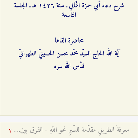
شرح دعاء أبي حمزة الثُّمالي ـ سنة ۱٤٢٦ هـ ـ الجلسة
التاسعة
محاضرة القاها
آية الله الحاج السيّد محمّد محسن الحسينيّ الطهرانيّ
قدّس الله سره
معرفةُ الطريقِ مقدّمة للسَّيرِ نحو اللهِ - الفرق بين المعرفة الحقّة والادّعاء
2