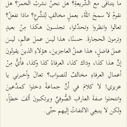
ما يتنافَى مع الشَّريعةِ؟ هل نحنُ نشربُ الخمرَ؟ هل
نقومُ لا سمحَ اللّهُ، بعملٍ مخالفٍ لِلشَّرعِ؟ ماذا نفعلُ؟
تعالوا وانظروا وتحدّثوا، تجلسونَ هكذا مِنْ بعيدٍ
وترمونَ الحجارةَ. حسنًا، هذا ليسَ عملَ عالمٍ، ليسَ
عملَ فاضلٍ، هذا عملُ العاجزينَ، هؤلاءِ الذينَ يقولونَ
إنَّ هذا كذا، وذاك كذا، العرفاءُ كذا وكذا، فأَيُّ مِنْ
أعمالِ العرفاءِ مخالفٌ للصواب؟ تعالَ وأخبرني يا
عزيزي! لا كلامَ في أَنَّ جماعةً دخلوا كمدَّعينَ
وانتحلوا صفةَ العارفِ الصُّوفيِّ ويرتكبونَ ألفَ خطأٍ،
ولكن لا ينبغِي الالتفاتُ إليهم حتّى.