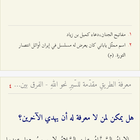
مفاتيح الجنان،دعاء كميل بن زياد
اسم ممثّل ياباني كان يعرض له مسلسل في إيران أوائل انتصار
الثورة. (م)
معرفةُ الطريقِ مقدّمة للسَّيرِ نحو اللهِ - الفرق بين المعرفة الحقّة والادّعاء
4
هل يمكن لمن لا معرفة له أن يهدي الآخرين؟
الإمامُ السَّجَّادُ عليهِ السَّلامُ لا يمزحُ هنا عندما