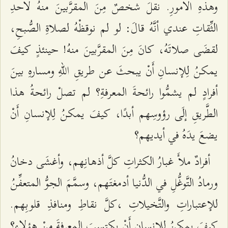
وهذهِ الأُمورِ. نقلَ شخصٌ مِنَ المقرَّبينَ منهُ لأحدِ
الثِّقاتِ عندي أنَّهُ قالَ: لو لم نوقظْهُ لصلاةِ الصُّبحِ،
لقضَى صلاتَهُ، كانَ مِنَ المقرَّبينَ منهُ! حينئذٍ كيفَ
يمكنُ لِلإنسانِ أَنْ يبحثَ عن طريقِ اللّهِ ومسارهِ بينَ
أفرادٍ لم يشمُّوا رائحةَ المعرفةِ؟ لم تصلْ رائحةُ هذا
الطَّريقِ إلَى رؤوسِهم أبدًا، كيفَ يمكنُ لِلإنسانِ أَنْ
يضعَ يدَهُ في أيديهم؟
أفرادٌ ملأَ غبارُ الكثراتِ كلَّ أذهانِهم، وأغشَى دخانُ
ورمادُ التَّوغُّلِ في الدُّنيا أدمغتَهم، وسمَّمَ الجوُّ المتعفِّنُ
للإعتباراتِ والتَّخيلاتِ ،كلَّ نقاطِ ومنافذِ قلوبِهم.
كيفَ يمكنُ لِلإنسانِ أَنْ يكتسبَ المعرفةَ مِنْ هؤلاءِ؟