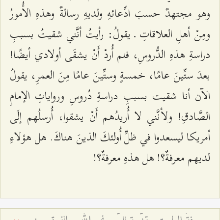
وهو مجتهدٌ حسبَ ادِّعائهِ ولديهِ رسالةٌ وهذهِ الأُمورُ
ومِنْ أهلِ العلاقاتِ ـ يقولُ: رأيتُ أنَّني شقيتُ بسببِ
دراسةِ هذهِ الدُّروسِ، فلم أُردْ أَنْ يشقَى أولادي أيضًا!
بعدَ ستِّينَ عامًا، خمسةٍ وستِّينَ عامًا مِنَ العمرِ، يقولُ
الآن أنا شقيت بسببِ دراسةِ دُروسِ ورواياتِ الإمامِ
الصَّادقِ! ولأنَّني لا أُريدُهم أَنْ يشقوا، أُرسلُهم إلَى
أمريكا ليسعدوا في ظلِّ أُولئكَ الذينَ هناكَ. هل هؤلاءِ
لديهم معرفةٌ؟! هل هذهِ معرفةٌ؟!