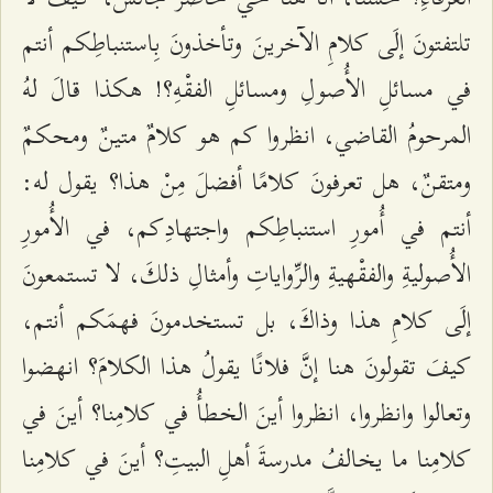
تلتفتونَ إلَى كلامِ الآخرينَ وتأخذونَ بِاستنباطِكم أنتم
في مسائلِ الأُصولِ ومسائلِ الفقْهِ؟! هكذا قالَ لهُ
المرحومُ القاضي، انظروا كم هو كلامٌ متينٌ ومحكمٌ
ومتقنٌ، هل تعرفونَ كلامًا أفضلَ مِنْ هذا؟ يقول له:
أنتم في أُمورِ استنباطِكم واجتهادِكم، في الأُمورِ
الأُصوليةِ والفقْهيةِ والرِّواياتِ وأمثالِ ذلكَ، لا تستمعونَ
إلَى كلامِ هذا وذاكَ، بل تستخدمونَ فهمَكم أنتم،
كيفَ تقولونَ هنا إنَّ فلانًا يقولُ هذا الكلامَ؟ انهضوا
وتعالوا وانظروا، انظروا أينَ الخطأُ في كلامِنا؟ أينَ في
كلامِنا ما يخالفُ مدرسةَ أهلِ البيتِ؟ أينَ في كلامِنا