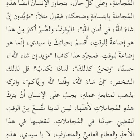
المُجاملةِ، وعلى كلّ حال، يتجاوز الإنسانُ أيضًا هذهِ
المُجاملةَ بِابتسامةٍ وضحكة، فيقول مثلاً: "مؤيَّدون إنْ
شاءَ اللّهُ، في أمانِ اللّهِ"، فالوقوفُ والصَّبرُ أكثرَ مِنْ هذا
هو إضاعةٌ لِلوقتِ، أُقسمُ بحياتِكَ يا سيدي، إنّما هو
إضاعةٌ لِلوقتِ. فمجرّد هذا كافٍ! "مؤيد إن شاء الله"،
حسنًا، "ونحنُ كذلكَ"، لماذا نكذبُ؟ قل لذلك
الشخص: "إنْ شاءَ اللّهُ، وفّقنا الله وإيّاكم"، واتركه
يذهب لمتابعةِ عملهِ، يجبُ علَى الإنسانِ أَنْ يتركَ
هذهِ المُجاملاتِ لأهلَها، ليسَ لدينا متَّسعٌ مِنَ الوقتِ
لنقضِيَ حياتَنا في المُجاملاتِ. لنقضِيها في هذا
الأخذِ والعطاءِ العاميِّ والمتعارفِ، لا يا سيدي، هذهِ