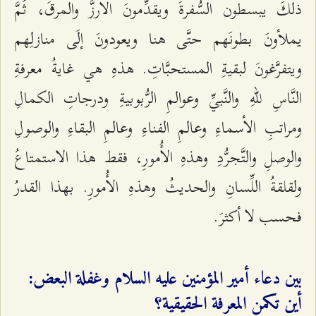
ذلكَ يبسطون السُّفرةَ ويقدِّمونَ الأرزَّ والمرقَ، ثُمَّ
يملأونَ بطونَهم حتَّى هنا ويعودونَ إلَى منازلِهم
ويتفرَّغونَ لبقيةِ المستحبَّاتِ. هذهِ هي غايةُ معرفةِ
النَّاسِ للّهِ والنَّبيِّ وعوالمِ الرُّبوبيةِ ودرجاتِ الكمالِ
ومراتبِ الأسماءِ وعالمِ الفناءِ وعالمِ البقاءِ والوصولِ
والوصلِ والتَّجرُّدِ وهذهِ الأُمورِ، فقط هذا الاستمتاعُ
ولقلقةُ اللِّسانِ والحديثُ وهذهِ الأُمورِ. بهذا القدرُ
فحسب لا أكثرَ.
بين دعاء أمير المؤمنين عليه السلام وغفلة البعض:
أين تكمن المعرفة الحقيقية؟