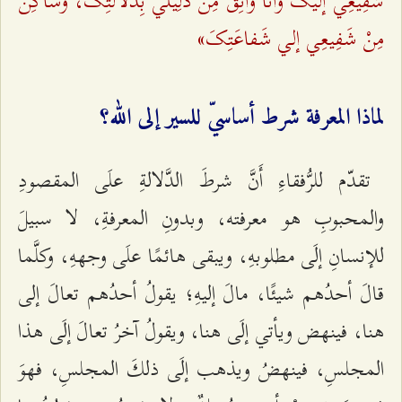
شَفِيعِي إلَيکَ وأنَا واثِقٌ مِنْ دَلِيلي بِدَلالَتِکَ، وَساکِنٌ
مِنْ شَفِيعِي إلي شَفاعَتِکَ»
لماذا المعرفة شرط أساسيّ للسير إلى الله؟
تقدّم للرُّفقاءِ أَنَّ شرطَ الدَّلالةِ علَى المقصودِ
والمحبوبِ هو معرفته، وبدونِ المعرفةِ، لا سبيلَ
للإنسانِ إلَى مطلوبهِ، ويبقى هائمًا علَى وجههِ، وكلَّما
قالَ أحدُهم شيئًا، مالَ إليهِ؛ يقولُ أحدُهم تعالَ إلى
هنا، فينهض ويأتي إلَى هنا، ويقولُ آخرُ تعالَ إلَى هذا
المجلسِ، فينهضُ ويذهب إلَى ذلكَ المجلسِ، فهوَ