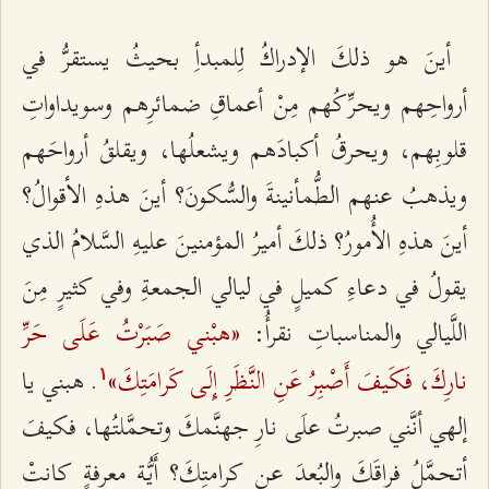
أينَ هو ذلكَ الإدراكُ لِلمبدأِ بحيثُ يستقرُّ في
أرواحِهم ويحرِّكُهم مِنْ أعماقِ ضمائرِهم وسويداواتِ
قلوبِهم، ويحرقُ أكبادَهم ويشعلُها، ويقلقُ أرواحَهم
ويذهبُ عنهم الطُّمأنينةَ والسُّكونَ؟ أينَ هذهِ الأقوالُ؟
أينَ هذهِ الأُمورُ؟ ذلكَ أميرُ المؤمنينَ عليهِ السَّلامُ الذي
يقولُ في دعاءِ كميلٍ في ليالي الجمعةِ وفي كثيرٍ مِنَ
«هبْني صَبَرْتُ عَلَى حَرِّ
اللَّيالي والمناسباتِ نقرأُ:
نارِكَ، فَكَيفَ أَصْبِرُ عَنِ النَّظَرِ إِلَى كَرامَتِكَ»
. هبني يا
۱
إلهي أنَّني صبرتُ علَى نارِ جهنَّمكَ وتحمَّلتُها، فكيفَ
أتحمَّلُ فراقَكَ والبُعدَ عن كرامتِكَ؟ أَيُّة معرفةٍ كانتْ