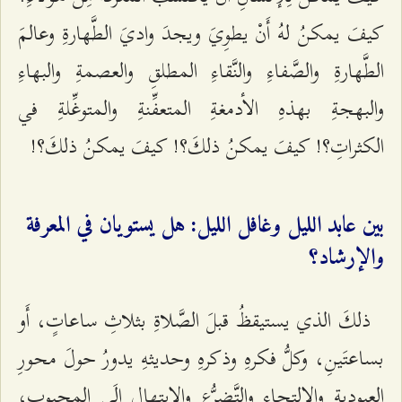
كيفَ يمكنُ لهُ أَنْ يطوِيَ ويجدَ واديَ الطَّهارةِ وعالمَ
الطَّهارةِ والصَّفاءِ والنَّقاءِ المطلقِ والعصمةِ والبهاءِ
والبهجةِ بهذهِ الأدمغةِ المتعفِّنةِ والمتوغِّلةِ في
الكثراتِ؟! كيفَ يمكنُ ذلكَ؟! كيفَ يمكنُ ذلكَ؟!
بين عابد الليل وغافل الليل: هل يستويان في المعرفة
والإرشاد؟
ذلكَ الذي يستيقظُ قبلَ الصَّلاةِ بثلاثِ ساعاتٍ، أَو
بساعتَينِ، وكلُّ فكرهِ وذكرهِ وحديثهِ يدورُ حولَ محورِ
العبوديةِ والالتجاءِ والتَّضرُّعِ والابتهالِ إلَى المحبوبِ،