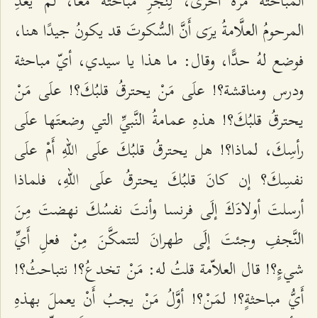
المباحثة مرَّةً أُخرَى، لِنُجرِ مباحثةً معًا، لم يعدِ
المرحومُ العلَّامةُ يرَى أَنَّ السُّكوتَ قد يكونُ جيدًا هنا،
فوضع لهُ حدًّا، وقال: ما هذا يا سيدي، أيّ مباحثة
ودرس ومناقشة؟! علَى مَنْ يحترقُ قلبُكَ؟! علَى مَنْ
يحترقُ قلبُكَ؟! هذهِ عمامةُ النَّبيِّ التي وضعتَها علَى
رأسِكَ، لماذا؟! هل يحترقُ قلبُكَ علَى اللّهِ أَمْ علَى
نفسِكَ؟ إن كانَ قلبُكَ يحترقُ علَى اللّهِ، فلماذا
أرسلتَ أولادَكَ إلَى فرنسا وأنتَ نفسُكَ نهضتَ مِنَ
النَّجفِ وجئتَ إلَى طهرانَ لتتمكَّنَ مِنْ فعلِ أَيِّ
شيءٍ؟! قال العلاّمة قلتُ له: مَنْ تخدعُ؟! نتباحثُ؟!
أَيُّ مباحثةٍ؟! لمَنْ؟! أوَّلُ مَنْ يجبُ أَنْ يعملَ بهذهِ