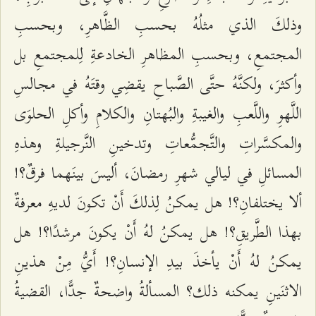
وذلكَ الذي مثلُهُ بحسبِ الظَّاهرِ، وبحسبِ
المجتمعِ، وبحسبِ المظاهرِ الخادعةِ لِلمجتمعِ بل
وأكثرَ، ولكنَّهُ حتَّى الصَّباحِ يقضِي وقتَهُ في مجالسِ
اللَّهوِ واللَّعبِ والغيبةِ والبُهتانِ والكلامِ وأكلِ الحلوَى
والمكسَّراتِ والتَّجمُّعاتِ وتدخينِ النَّرجيلةِ وهذهِ
المسائلِ في ليالي شهرِ رمضانَ، أليسَ بينَهما فرقٌ؟!
ألا يختلفانِ؟! هل يمكنُ لِذلكَ أَنْ تكونَ لديهِ معرفةٌ
بهذا الطَّريقِ؟! هل يمكنُ لهُ أَنْ يكونَ مرشدًا؟! هل
يمكنُ لهُ أَنْ يأخذَ بيدِ الإنسانِ؟! أَيُّ مِنْ هذينِ
الاثنَينِ يمكنه ذلك؟ المسألةُ واضحةٌ جدًّا، القضيةُ