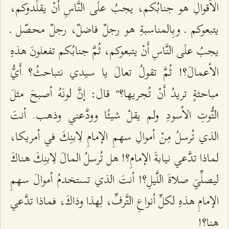
الأقوالِ هو جنابُكم، يجبُ علَى النَّاسِ أَنْ يقلِّدوكم،
يتبعوكم ـ وبِالمناسبةِ هو رجلٌ فاضلٌ، رجلٌ محصّل ـ
يجبُ علَى النَّاسِ أَنْ يتبعوكم، ثُمَّ جنابُكم تفعلونَ هذهِ
الأعمالَ؟! ثُمَّ تقولُ تعالَ يا سيدي نتباحثُ؟ أَيُّ
مباحثةٍ تريدُ أَنْ تُجريها؟" قال: إنَّ لونَهُ أصبحَ مثلَ
التُّوتِ الأسودِ ولم يقلْ شيئًا وودَّعني وذهب. أنتَ
الذي تُرسلُ مِنْ أموالِ سهمِ الإمامِ لِابنِكَ في أمريكا،
لماذا تدَّعي نيابةَ الإمامِ؟! هل تُرسلُ المالَ لِابنِكَ هناكَ
ليصلِّيَ صلاةَ اللَّيلِ؟! أنتَ الذي تستخدمُ أموالَ سهمِ
الإمامِ هذهِ لكلِّ أنواعِ التَّرفِّ، لِهذا وذاكَ، فماذا تدَّعي
هنا؟!