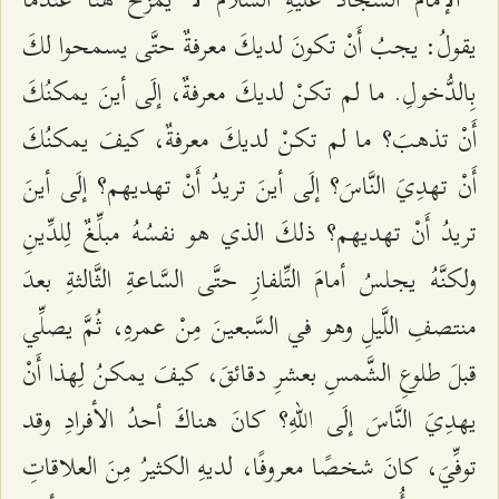
يقولُ: يجبُ أَنْ تكونَ لديكَ معرفةٌ حتَّى يسمحوا لكَ
بِالدُّخولِ. ما لم تكنْ لديكَ معرفةٌ، إلَى أينَ يمكنُكَ
أَنْ تذهبَ؟ ما لم تكنْ لديكَ معرفةٌ، كيفَ يمكنُكَ
أَنْ تهدِيَ النَّاسَ؟ إلَى أينَ تريدُ أَنْ تهديهم؟ إلَى أينَ
تريدُ أَنْ تهديهم؟ ذلكَ الذي هو نفسُهُ مبلِّغٌ لِلدِّينِ
ولكنَّهُ يجلسُ أمامَ التِّلفازِ حتَّى السَّاعةِ الثَّالثةِ بعدَ
منتصفِ اللَّيلِ وهو في السَّبعينَ مِنْ عمرهِ، ثُمَّ يصلِّي
قبلَ طلوعِ الشَّمسِ بعشرِ دقائقَ، كيفَ يمكنُ لِهذا أَنْ
يهدِيَ النَّاسَ إلَى اللّهِ؟ كانَ هناكَ أحدُ الأفرادِ وقد
توفِّيَ، كانَ شخصًا معروفًا، لديهِ الكثيرُ مِنَ العلاقاتِ