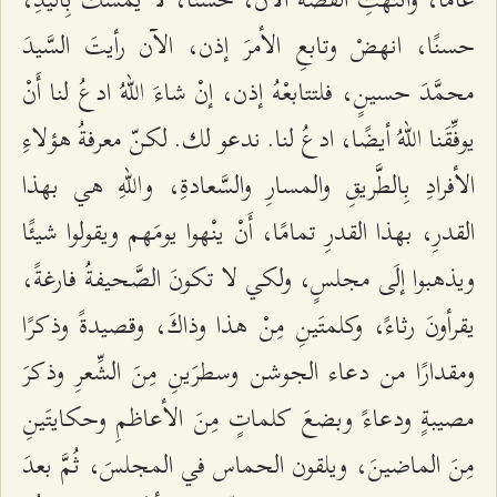
حسنًا، انهضْ وتابعِ الأمرَ إذن، الآن رأيتَ السَّيدَ
محمَّدَ حسينٍ، فلتتابعْهُ إذن، إنْ شاءَ اللّهُ ادعُ لنا أَنْ
يوفِّقَنا اللّهُ أيضًا، ادعُ لنا. ندعو لك. لكنّ معرفةُ هؤلاءِ
الأفرادِ بِالطَّريقِ والمسارِ والسَّعادةِ، واللّهِ هي بهذا
القدرِ، بهذا القدرِ تمامًا، أَنْ ينْهوا يومَهم ويقولوا شيئًا
ويذهبوا إلَى مجلسٍ، ولكي لا تكونَ الصَّحيفةُ فارغةً،
يقرأونَ رثاءً، وكلمتَينِ مِنْ هذا وذاكَ، وقصيدةً وذكرًا
ومقدارًا من دعاء الجوشن وسطرَينِ مِنَ الشِّعرِ وذكرَ
مصيبةٍ ودعاءً وبضعَ كلماتٍ مِنَ الأعاظمِ وحكايتَينِ
مِنَ الماضينَ، ويلقون الحماس في المجلسَ، ثُمَّ بعدَ