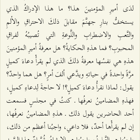
لدَى أميرِ المؤمنينَ هذا؟ ما هذا الإدراكُ الذي
يستخفُّ بنارِ جهنَّمَ مقابلَ ذلكَ الاحتراقِ والألمِ
والتَّعبِ والاضطرابِ واللَّوعةِ التي تُصيبُهُ لفراقِ
المحبوبِ؟ فما هذهِ الحكايةُ؟ هل معرفةُ أميرِ المؤمنينَ
هذهِ هي نفسُها معرفةُ ذلكَ الذي لم يقرأْ دعاءَ كميلٍ
مرَّةً واحدةً في حياتهِ ويدَّعي ألفَ أمرٍ؟ هل هما واحدٌ؟
يقول: لماذا نقرأُ دعاءَ كميلٍ؟! لا حاجةَ لِدعاءِ كميلٍ،
فهذهِ المضامينُ نعرفُها ـ كنتُ في مجلسٍ فسمعت
أحد الحاضرين يقول ذلك ـ هذهِ المضامينُ نعرفُها،
إن لم يقرأْها أحدٌ، فلا داعي، واجبُنا أعظم من ذلك،
واجبُنا هو التَّبليغُ، واجبُنا هو الإرشادُ. ثُمَّ إنّ هذا السَّيد