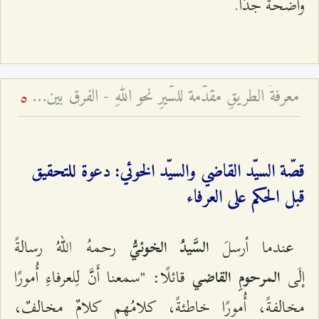
واضحةٌ جدًّا.
معرفةُ الطريقِ مقدّمة للسَّيرِ نحو اللهِ - الفرق بين المعرفة الحقّة والادّعاء
5
قصّة السيّد القاضي والسيّد الخوئي: دعوة للتحقيق
قبل الحكم على العرفاء
عندما أرسلَ
رحمهُ اللّهُ رسالةً
السَّيدُ الخوئيُّ
إلَى
قائلًا: "سمعنا أَنَّ لِلعرفاءِ أُمورًا
المرحومِ القاضي
مخالفةً، أُمورًا خاطئةً، كلامُهم كلامٌ مخالفٌ،