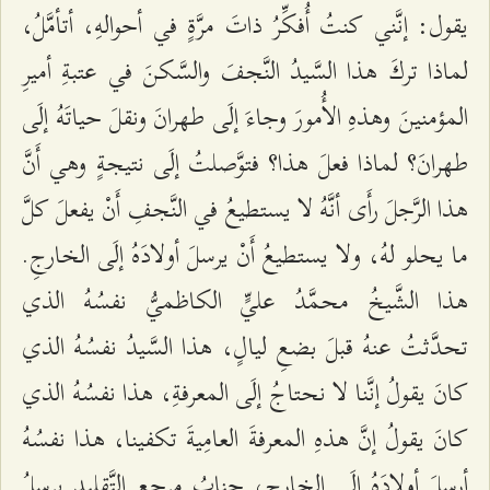
يقول: إنَّني كنتُ أُفكِّرُ ذاتَ مرَّةٍ في أحوالهِ، أتأمَّلُ،
لماذا تركَ هذا السَّيدُ النَّجفَ والسَّكنَ في عتبةِ أميرِ
المؤمنينَ وهذهِ الأُمورَ وجاءَ إلَى طهرانَ ونقلَ حياتَهُ إلَى
طهرانَ؟ لماذا فعلَ هذا؟ فتوَّصلتُ إلَى نتيجةٍ وهي أَنَّ
هذا الرَّجلَ رأَى أنَّهُ لا يستطيعُ في النَّجفِ أَنْ يفعلَ كلَّ
ما يحلو لهُ، ولا يستطيعُ أَنْ يرسلَ أولادَهُ إلَى الخارجِ.
هذا الشَّيخُ محمَّدُ عليٍّ الكاظميُّ نفسُهُ الذي
تحدَّثتُ عنهُ قبلَ بضعِ ليالٍ، هذا السَّيدُ نفسُهُ الذي
كانَ يقولُ إنَّنا لا نحتاجُ إلَى المعرفةِ، هذا نفسُهُ الذي
كانَ يقولُ إنَّ هذهِ المعرفةَ العامِيةَ تكفينا، هذا نفسُهُ
أرسلَ أولادَهُ إلَى الخارجِ، جنابُ مرجعِ التَّقليدِ يرسلُ