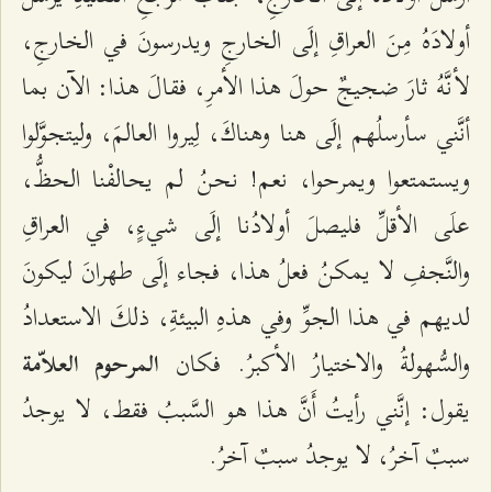
أولادَهُ مِنَ العراقِ إلَى الخارجِ ويدرسونَ في الخارجِ،
لأنَّهُ ثارَ ضجيجٌ حولَ هذا الأمرِ، فقالَ هذا: الآن بما
أنَّني سأرسلُهم إلَى هنا وهناكَ، لِيروا العالمَ، وليتجوَّلوا
ويستمتعوا ويمرحوا، نعم! نحنُ لم يحالفْنا الحظُّ،
علَى الأقلِّ فليصلَ أولادُنا إلَى شيءٍ، في العراقِ
والنَّجفِ لا يمكنُ فعلُ هذا، فجاء إلَى طهرانَ ليكونَ
لديهم في هذا الجوِّ وفي هذهِ البيئةِ، ذلكَ الاستعدادُ
والسُّهولةُ والاختيارُ الأكبرُ. فكان
المرحوم العلاّمة
يقول: إنَّني رأيتُ أَنَّ هذا هو السَّببُ فقط، لا يوجدُ
سببٌ آخرُ، لا يوجدُ سببٌ آخرُ.