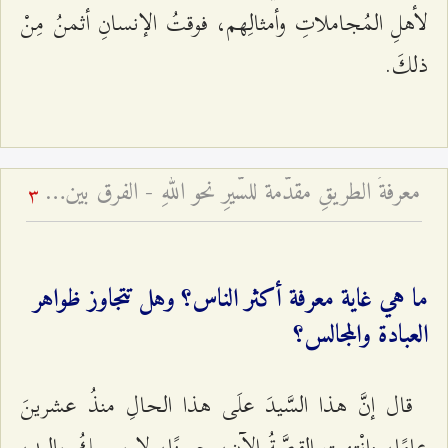
لأهلِ المُجاملاتِ وأمثالِهم، فوقتُ الإنسانِ أثمنُ مِنْ
ذلكَ.
معرفةُ الطريقِ مقدّمة للسَّيرِ نحو اللهِ - الفرق بين المعرفة الحقّة والادّعاء
3
ما هي غاية معرفة أكثر الناس؟ وهل تتجاوز ظواهر
العبادة والمجالس؟
قال إنَّ هذا السَّيدَ علَى هذا الحالِ منذُ عشرينَ
عامًا، وانْتهتِ القصَّةُ الآن، حسنًا، لا يمسكُ بِاليدِ،