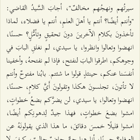
سيرتُهم ونهجُهم مخالفٌ"، أجابَ السَّيدُ القاضي:
"وأنتم أيضًا؟ أنتم يا أهلَ العلمِ، أنتم يا فضلاء، لماذا
تأخذونَ بكلامِ الآخرينَ دونَ تحقيقٍ وتأمُّلٍ؟ حسنًا،
انهضوا وتعالوا وانظروا، يا سيدي، لم نغلقِ البابَ في
وجوهكم، اطرقوا البابَ لنفتح، فإذا لم نفتحهُ، وأخفينا
أنفسَنا عنكم، حينئذٍ قولوا ما شئتم. بابُنا مفتوحٌ وأنتم
لا تأتونَ، تجلسونَ هكذا وتقولونَ أَيَّ كلامٍ، حسنًا،
انهضوا وتعالوا، يا سيدي، لن يضرَّكم بضعُ خطواتٍ،
امشوا بضعَ خطواتٍ، فهذا جيدٌ لِدهونِكم أيضًا،
امشوا قليلًا خمسَ دقائقَ، ما هذا الذي يقولونَهُ عن
العرفاءِ؟ حسنًا، أنا هنا حيٌّ حاضرٌ جالسٌ، كيفَ لا