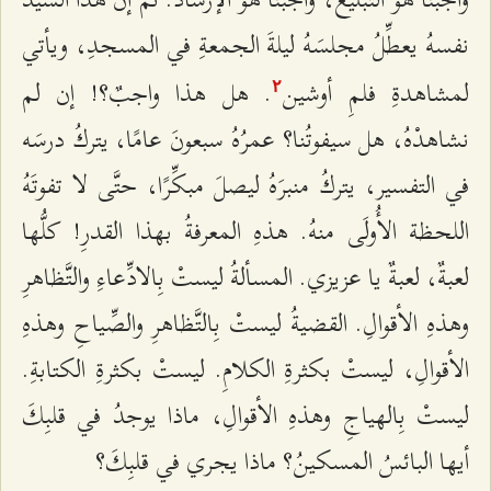
نفسهُ يعطِّلُ مجلسَهُ ليلةَ الجمعةِ في المسجدِ، ويأتي
لمشاهدةِ فلمِ أوشين
. هل هذا واجبٌ؟! إن لم
٢
نشاهدْهُ، هل سيفوتُنا؟ عمرُهُ سبعونَ عامًا، يتركُ درسَه
في التفسير، يتركُ منبرَهُ ليصلَ مبكِّرًا، حتَّى لا تفوتَهُ
اللحظة الأُولَى منهُ. هذهِ المعرفةُ بهذا القدرِ! كلُّها
لعبةٌ، لعبةٌ يا عزيزي. المسألةُ ليستْ بِالادِّعاءِ والتَّظاهرِ
وهذهِ الأقوالِ. القضيةُ ليستْ بِالتَّظاهرِ والصِّياحِ وهذهِ
الأقوالِ، ليستْ بكثرةِ الكلامِ. ليستْ بكثرةِ الكتابةِ.
ليستْ بِالهياجِ وهذهِ الأقوالِ، ماذا يوجدُ في قلبِكَ
أيها البائسُ المسكينُ؟ ماذا يجري في قلبِكَ؟