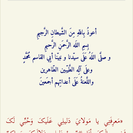
أعوذُ بِاللّهِ مِنَ الشَّيطانِ الرَّجيمِ
بِسمِ اللَه الرَّحمَنِ الرَّحيمِ
و صلَّى‌ اللَهُ عَلَى سيّدنا و نبيّنا أبِي‌ القاسم مُحَمَّدٍ
وعلَى آلِه الطَّيّبين الطّاهرين
واللَّعنةُ عَلَى أعدائِهم أجمَعينَ
«مَعرِفَتِي يا مَولايَ دَليلِي عَلَيکَ وَحُبِّي لَکَ