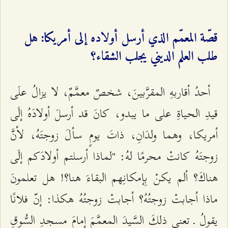
قصّة المعمّم الذي أرسل أولاده إلى أمريكا: هل
طلب العلم الديني يجلب الشقاء؟
أحدُ أقاربهِ المقرَّبينَ، شخصٌ معمَّمٌ، لا يزالُ علَى
قيدِ الحياةِ على ما يبدو، كانَ قد أرسلَ أولادَهُ إلَى
أمريكا، وهما ولدَانِ، ذاتَ يومٍ سألَ زوجتَهُ، لأنَّ
زوجتَهُ كانتْ محرمًا لهُ: "لماذا أرسلتم أولادَكم إلَى
هناكَ؟ ألم يكنْ بِإمكانِهم البقاءَ هنا؟! هل تعلمونَ
ماذا أجابتْ زوجتُهُ؟ أجابتْ زوجتُهُ هكذا: إنّ فلانًا
يقولُ ـ تعني ذلكَ السَّيدَ المعمَّمَ إمامَ مسجدِ السُّوقِ