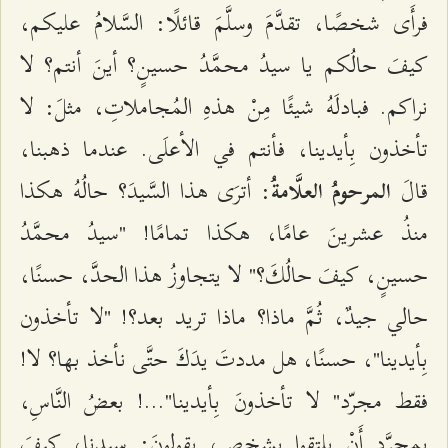
فرأَى شخصًا، تقدَّمَ وسلَّمَ قائلًا: السَّلامُ عليكم،
كيفَ حالُكم يا سيدُ محمَّدُ حسينٍ؟ أينَ أنتم؟ لا
نراكم. فبادلَهُ شيئًا مِنْ هذهِ المُجاملاتِ، مثلَ: لا
تأخذون بِأيدينا، فأنتم في الأعلَى. عندما ذهبنا،
قالَ
: أترَى هذا السَّيدَ؟ حالُهُ هكذا
المرحومُ العلَّامةُ
منذُ عشرينَ عامًا، هكذا تمامًا! "سيدُ محمَّدُ
حسينٍ، كيفَ حالُكَ؟" لا يتجاوزُ هذا الحدَّ، حسنًا،
حالي جيدٌ، ثُمَّ ماذا؟ ماذا تريد بعد؟! "لا تأخذون
بِأيدينا"، حسنًا، هل مددتَ يدَكَ حتَّى نأخذ بها؟ لا!
فقط مجرّد" لا تأخذونَ بِأيدينا"...! بعضُ النَّاسِ،
بمجرَّدِ أَنْ يلتقوا بشخصٍ، يقولونَ: سيدنا، كيفَ