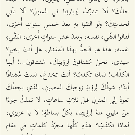
حالُكَ؟ ألا تشرّفُ لِزيارتِنا في المنزلِ؟ ألا نأتي
لخدمتِكَ؟ ولو التقوا بهِ بعدَ خمسِ سنواتٍ أُخرَى،
لقالوا الشَّيء نفسه، وبعدَ عشرِ سنواتٍ أُخرَى، الشَّيءِ
نفسه، هذا هو الحدُّ بهذا المقدار، هل أنتَ بخيرٍ؟
سيدي، نحنُ مُشتاقونَ لِرؤيتِكَ، مُشتاقونَ...! أيها
الكذّاب! لماذا تكذبُ؟ أنتَ تخدعُ، لستَ مُشتاقًا
أبدًا، شوقُكَ لِرؤيةِ زوجتِكَ المصونِ، الذي يجعلُكَ
تعودُ إلَى المنزلِ قبلَ ثلاثِ ساعاتٍ، لا تملكُ جزءًا
مِنْ مليونٍ منهُ لِرؤيتِنا، بكلِّ بساطةٍ! لا يا عزيزي،
لماذا تكذبُ؟ هذهِ كلُّها مجرَّدُ كلماتٍ في مقامِ