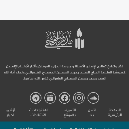
نشر وتبليغ تعاليم الإسلام الأصيلة و مدرسة الحق و العرفـان وآثـار الأوليـاء الإلهيين
خصـوصًـا العلـامة الحـاج السيـد محمـد الحسـين الحسيني الطـهرانـي ونجله آية الله
السيد محمد محسن الحسيني الطهراني قدّس الله سرّهما.
صفحة
صفحة
صفحة
صفحة
صفحة
الصفحة
اتصل
التعریف
الاقتراحات /
آرشیو
الرئيسية
بنا
بالموقع
الانتقادات
اخبار
مدرسة
مدرسة
مدرسة
مدرسة
مدرس