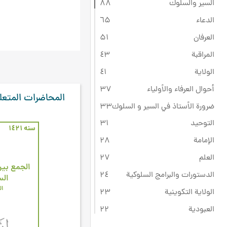
السير والسلوك
۸۸
الدعاء
٦۵
العرفان
۵۱
المراقبة
٤۳
الولاية
٤۱
أحوال العرفاء والأولياء
۳۷
المحاضرات المتعل
ضرورة الأستاذ في السير و السلوك
۳۳
التوحيد
۳۱
سنه ۱٤۲۱
الإمامة
۲۸
العلم
۲۷
الجمع بين
الدستورات والبرامج السلوكية
۲٤
الس
ال
الولاية التكوينية
۲۳
العبودية
۲۲
ثقافة عاشوراء
۲۲