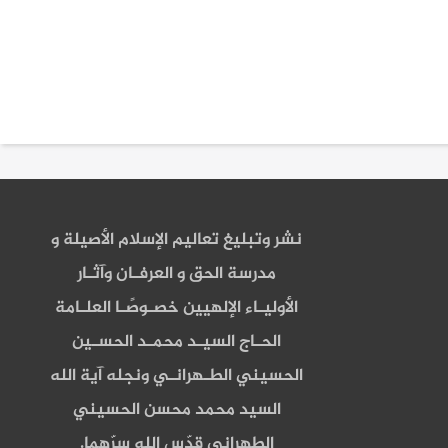
نشر وتبليغ تعاليم الإسلام الأصيلة و
مدرسة الحق و العرفـان وآثـار
الأوليـاء الإلهيين خصـوصًـا العلـامة
الحـاج السيـد محمـد الحسـين
الحسيني الطـهرانـي ونجله آية الله
السيد محمد محسن الحسيني
الطهراني قدّس الله سرّهما.