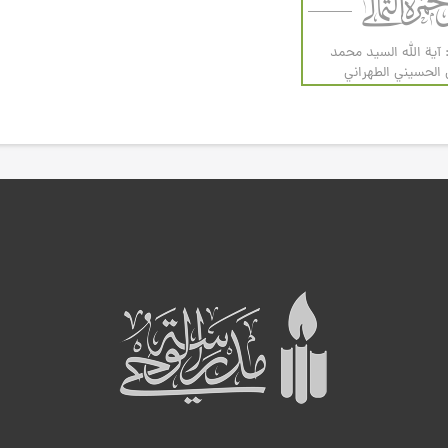
 آية الله السيد محمد
لحسيني الطهراني