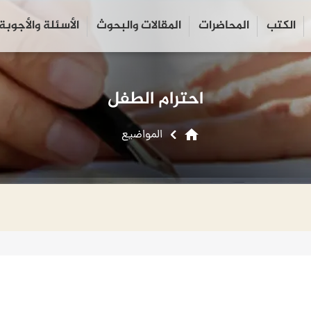
الكتب
المحاضرات
المقالات والبحوث
الأسئلة والأجوبة
close
search
احترام الطفل
home
المواضیع