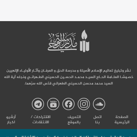
نشر وتبليغ تعاليم الإسلام الأصيلة و مدرسة الحق و العرفـان وآثـار الأوليـاء الإلهيين
خصـوصًـا العلـامة الحـاج السيـد محمـد الحسـين الحسيني الطـهرانـي ونجله آية الله
السيد محمد محسن الحسيني الطهراني قدّس الله سرّهما.
صفحة
صفحة
صفحة
صفحة
صفحة
الصفحة
اتصل
التعریف
الاقتراحات /
آرشیو
الرئيسية
بنا
بالموقع
الانتقادات
اخبار
مدرسة
مدرسة
مدرسة
مدرسة
مدرس