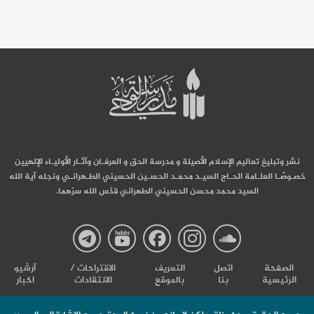
نشر وتبليغ تعاليم الإسلام الأصيلة و مدرسة الحق و العرفـان وآثـار الأوليـاء الإلهيين
خصـوصًـا العلـامة الحـاج السيـد محمـد الحسـين الحسيني الطـهرانـي ونجله آية الله
السيد محمد محسن الحسيني الطهراني قدّس الله سرّهما.
صفحة
صفحة
صفحة
صفحة
صفحة
الصفحة
اتصل
التعریف
الاقتراحات /
آرشیو
الرئيسية
بنا
بالموقع
الانتقادات
اخبار
مدرسة
مدرسة
مدرسة
مدرسة
مدرس