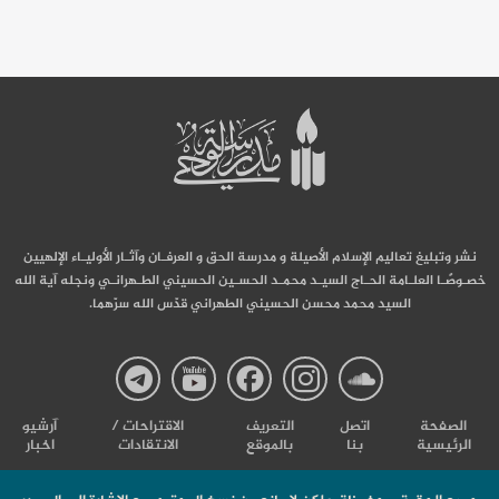
نشر وتبليغ تعاليم الإسلام الأصيلة و مدرسة الحق و العرفـان وآثـار الأوليـاء الإلهيين
خصـوصًـا العلـامة الحـاج السيـد محمـد الحسـين الحسيني الطـهرانـي ونجله آية الله
السيد محمد محسن الحسيني الطهراني قدّس الله سرّهما.
صفحة
صفحة
صفحة
صفحة
صفحة
الصفحة
اتصل
التعریف
الاقتراحات /
آرشیو
الرئيسية
بنا
بالموقع
الانتقادات
اخبار
مدرسة
مدرسة
مدرسة
مدرسة
مدرس