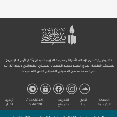
نشر وتبليغ تعاليم الإسلام الأصيلة و مدرسة الحق و العرفـان وآثـار الأوليـاء الإلهيين
خصـوصًـا العلـامة الحـاج السيـد محمـد الحسـين الحسيني الطـهرانـي ونجله آية الله
السيد محمد محسن الحسيني الطهراني قدّس الله سرّهما.
صفحة
صفحة
صفحة
صفحة
صفحة
الصفحة
اتصل
التعریف
الاقتراحات /
آرشیو
الرئيسية
بنا
بالموقع
الانتقادات
اخبار
مدرسة
مدرسة
مدرسة
مدرسة
مدرس