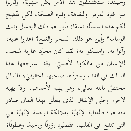
وحينئذ، ستكتشفون هذا الأمر بكلّ سهولة؛ وقارنوا
بين فترة المرض والنقاهة، وفترة الصحّة، لكي تتّضح
لكم هذه المسألة تمامًا؛ فأين هو ذلك الجمال وتلك
الوسامة؟ وأين هو ذلك السحر والغنج؟ اعثروا عليه،
وآتوا به، وامسكوا به؛ لقد كان مجرّد عارية مُنحت
للإنسان من مالكها الأصليّ، وقد استرجعها هذا
المالك في الغد، واستردّها صاحبها الحقيقيّ؛ فالمال
مختصّ بالله تعالى، وهو يهبه لأحدهم، ولا يهبه
لآخر؛ وحتّى الإنفاق الذي يتعلّق بهذا المال صادر
منه هو؛ فالعناية الإلهيّة وملائكة الرحمة الإلهيّة هي
التي تنفخ في القلب، فتُصيّره رؤوفًا ورحيمًا وعطوفًا؛