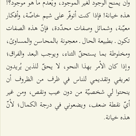
وأن يمنح الوجود لغير الموجود، ويُعدم ما هو موجود؟!
هذه خيانة! فإذا كنت أتوفّر على شيم خاصّة، وأفكار
معيّنة، وشمائل وصفات محدّدة، فإنّ هذه الصفات
تكون ـ بطبيعة الحال ـ معجونة بالمحاسن والمساوئ،
ومخلوطة بما يستحقّ الثناء، ويوجب البعد والفراق؛
وإذا كان الأمر بهذا النحو، لا يحقّ للذين يُريدون
تعريفي وتقديمي للناس في ظرف من الظروف أن
ينحتوا لي شخصيّة من دون عيب ونقص، ومن غير
أيّ نقطة ضعف، ويضعوني في درجة الكمال؛ لأنّ
هذه خيانة.