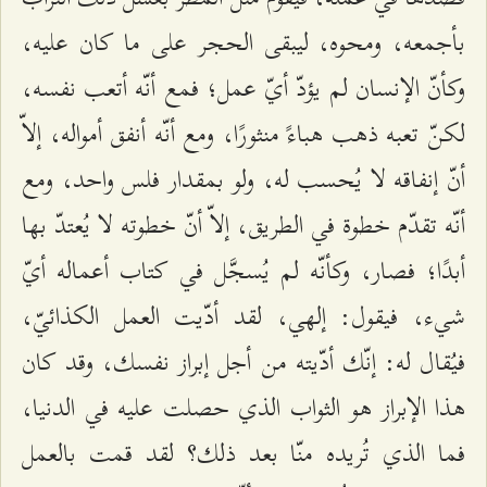
بأجمعه، ومحوه، ليبقى الحجر على ما كان عليه،
وكأنّ الإنسان لم يؤدّ أيّ عمل؛ فمع أنّه أتعب نفسه،
لكنّ تعبه ذهب هباءً منثورًا، ومع أنّه أنفق أمواله، إلاّ
أنّ إنفاقه لا يُحسب له، ولو بمقدار فلس واحد، ومع
أنّه تقدّم خطوة في الطريق، إلاّ أنّ خطوته لا يُعتدّ بها
أبدًا؛ فصار، وكأنّه لم يُسجَّل في كتاب أعماله أيّ
شيء، فيقول: إلهي، لقد أدّيت العمل الكذائيّ،
فيُقال له: إنّك أدّيته من أجل إبراز نفسك، وقد كان
هذا الإبراز هو الثواب الذي حصلت عليه في الدنيا،
فما الذي تُريده منّا بعد ذلك؟ لقد قمت بالعمل