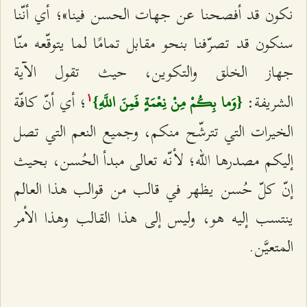
نكون قد أفصحنا عن جهات الحسن فينا»؛ أي أنّنا
سنكون قد تصرّفنا بنحو مقابل تمامًا لما يتوقّعه منّا
جهاز الخلق والتكوين، حيث تقول الآية
الشريفة:
؛ أي أنّ كافّة
{وَما بِكُمْ مِنْ نِعْمَةٍ فَمِنَ اللَّهِ}
۱
الخيرات التي تترشّح منكم، وجميع النعم التي تصل
إليكم مصدرها الله؛ لأنّه تعالى مبدأ الحُسن، بحيث
إنّ كلّ حُسن يظهر في قالب من قوالب هذا العالم
ينتسب إليه هو، وليس إلى هذا القالب وهذا الأمر
المتعيَّن.