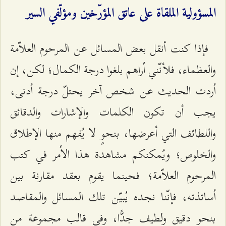
المسؤولية الملقاة على عاتق المؤرّخين ومؤلّفي السير
فإذا كنت أنقل بعض المسائل عن المرحوم العلاّمة
والعظماء، فلأنّني أراهم بلغوا درجة الكمال؛ لكن، إن
أردت الحديث عن شخص آخر يحتلّ درجة أدنى،
يجب أن تكون الكلمات والإشارات والدقائق
واللطائف التي أعرضها، بنحوٍ لا يُفهم منها الإطلاق
والخلوص؛ ويُمكنكم مشاهدة هذا الأمر في كتب
المرحوم العلاّمة؛ فحينما يقوم بعقد مقارنة بين
أساتذته، فإنّنا نجده يُبيّن تلك المسائل والمقاصد
بنحو دقيق ولطيف جدًّا، وفي قالب مجموعة من