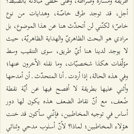
طريقه ومساره وصراطه، وعلى خطى مبادئه بالضبط؟
أجل، قد توجد طرق خاصّة، وهدايات من نوع
خاصّ؛ لكنّني لن أتحدّث هنا عن هذا الموضوع، بل
مرادي هو البحث الظاهريّ والهداية الظاهريّة، حيث
لا يوجد لدينا هنا أيّ طريق، سوى التنقيب وسط
مؤلّفات هكذا شخصيّات، وما نقله الآخرون عنها؛
وفي هذه الحالة، إذا أردت ـ أنا المتحدّث ـ أن أمدحها
وأثني عليها بطريقة لا أفصح فيها عن أيّة نقطة
ضُعف، مع أنّ نقاط الضعف هذه يكون لها دور
أساس في توجيه المخاطبين، فإنّني سأكون قد خنت
هؤلاء المخاطبين؛ لماذا؟ لأنّ أسلوب مدحي وثنائي