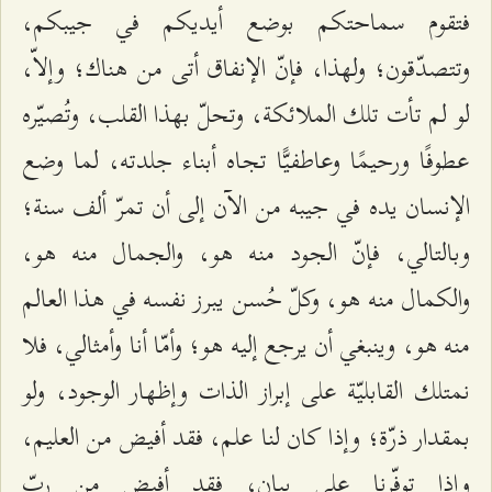
فتقوم سماحتكم بوضع أيديكم في جيبكم،
وتتصدّقون؛ ولهذا، فإنّ الإنفاق أتى من هناك؛ وإلاّ،
لو لم تأت تلك الملائكة، وتحلّ بهذا القلب، وتُصيّره
عطوفًا ورحيمًا وعاطفيًّا تجاه أبناء جلدته، لما وضع
الإنسان يده في جيبه من الآن إلى أن تمرّ ألف سنة؛
وبالتالي، فإنّ الجود منه هو، والجمال منه هو،
والكمال منه هو، وكلّ حُسن يبرز نفسه في هذا العالم
منه هو، وينبغي أن يرجع إليه هو؛ وأمّا أنا وأمثالي، فلا
نمتلك القابليّة على إبراز الذات وإظهار الوجود، ولو
بمقدار ذرّة؛ وإذا كان لنا علم، فقد أفيض من العليم،
وإذا توفّرنا على بيان، فقد أفيض من ربّ