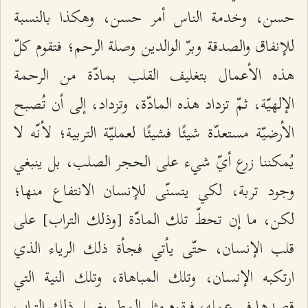
حسن، وخدمة الناس أمر حسن، وهكذا بالنسبة
للإنفاق والصدقة وبرّ الوالدين وصلة الرحم؛ فتقوم كلّ
هذه الأعمال بتغليف القلب بمادّة من الرحمة
الإلهيّة، ثمّ تزداد هذه المادّة، وتزداد، إلى أن تُصبح
الأرضيّة مستعدّة شيئًا فشيئًا لعمليّة التربية؛ لأنّه لا
يُمكننا زرع أيّ شيء على الحجر الصلب، بل ينبغي
وجود تربة، لكي يتسنّى للإنسان الانتفاع منها؛
لكن، ما إن تحطّ تلك المادّة [وذلك التراب] على
قلب الإنسان، حتّى يأتي فجأة ذلك الرياء الذي
ارتكبه الإنسان، وتلك المباهاة، وتلك النية التي
قصدها في عمله، فيقوم مثل المطر بغسل ذلك التراب