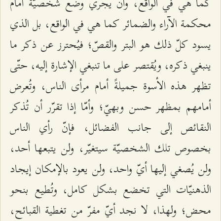
كما هي في الواقع، وأن يجري وضع شخصيّة أمام
محكمة الآراء والضمائر كما هي في الواقع، بل الذي
يسود كلّ ذلك هو البتر والقصّ؛ فيُحترز عن ذكر ما
ينبغي ذكره، ويُقتصر على ما تنبغي الإشارة إليه، حتّى
تظهر هذه الأسوة جميلةً أمام مرأى الناس، وتُعرض
أمامهم بمظهر حسن وبهيّ؛ وأمّا إذا تقرّر أن تُذكر
النقائص إلى جانب الفضائل، فإنّ رأي الناس
بخصوص تلك الشخصيّة سيتغيّر، ولن يتبعها أحد،
ولن يُصغي إليها أيّ واحد، ولن يعود بالإمكان إيجاد
الذهنيّات التي تخضع بشكل كامل، وتُطيع بنحو
محض؛ ولهذا، لا نجد أيّ مفرّ من تغطية القبائح،