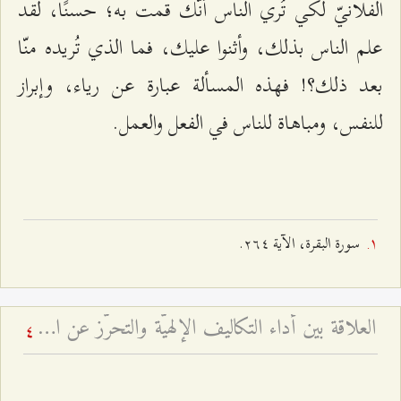
الفلانيّ لكي تُري الناس أنّك قمت به؛ حسنًا، لقد
علم الناس بذلك، وأثنوا عليك، فما الذي تُريده منّا
بعد ذلك؟! فهذه المسألة عبارة عن رياء، وإبراز
للنفس، ومباهاة للناس في الفعل والعمل.
سورة البقرة، الآية ٢٦٤.
العلاقة بين أداء التكاليف الإلهيّة والتحرّز عن المراء والمباهاة
4