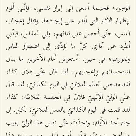
الوجود؛ فحينما أسعى إلى إبراز نفسي، فإنّني أقوم
بإظهار الآثار التي أقدر على إيجادها، وتنال إعجاب
الناس، حتّى أحصل على ثنائهم؛ وفي المقابل، فإنّني
أطرد عن آثاري كلّ ما يُؤدّي إلى اشمئزاز الناس
ونفورهم؛ في حين، أستعرض أمام الآخرين ما ينال
استحسانهم وإعجابهم: لقد قال عنّي فلان كذا،
لقد مدحني العالم الفلانيّ في اليوم الكذائيّ، لقد قال
عنّي الوليّ الإلهيّ فلانٌ في الجلسة الفلانيّة: كذا،
لقد قمت في اليوم الكذائيّ بالعمل الفلانيّ؛ لكن، إن
جاء أحد الأيّام، وتحدّث عنّي نفس هذا الوليّ بعيب
ما لغرض تربويّ، فإنّني أمنع الناس من سماع هذا