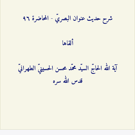
شرح حديث عنوان البصريّ - المحاضرة ٩٦
ألقاها
آية الله الحاجّ السيّد محمّد محسن الحسينيّ الطهرانيّ
قدس الله سره