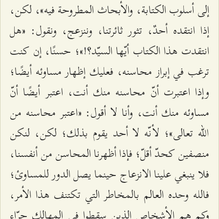
إلى أسلوب الكتابة، والأبحاث المطروحة فيه»، لكن،
إذا انتقده أحدٌ، تثور ثائرتنا، وننزعج، ونقول: «هل
انتقدت هذا الكتاب أيّها السيّد؟!»؛ حسنًا، إن كنت
ترغب في إبراز محاسنه، فعليك إظهار مساوئه أيضًا؛
وإذا اعتبرت أنّ محاسنه منك أنت، اعتبر أيضًا أنّ
مساوئه منك أنت، وأنا لا أقول: «اعتبر محاسنه من
الله تعالى»؛ لأنّه لا أحد يقوم بذلك؛ لكن، لنكن
منصفين كحدّ أقلّ؛ فإذا أظهرنا المحاسن من أنفسنا،
فلا ينبغي علينا الانزعاج حينما يصل الدور للمساوئ؛
فالله وحده العالم بالمخاطر التي تكتنف هذا الأمر،
وكم هم الأشخاص الذين سقطوا في المهالك جرّاء