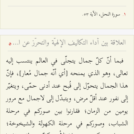
سورة النحل، الآية ٥٣.
العلاقة بين أداء التكاليف الإلهيّة والتحرّز عن المراء والمباهاة
5
فبما أنّ كلّ جمال يتجلّى في العالم ينتسب إليه
تعالى، وهو الذي يمنحه [أي أنّه جمال مُعار]، فإنّ
هذا الجمال يتحوّل إلى قُبح عند أدنى حمّى، ويتغيّر
إلى نفور عند أقلّ مرض، ويتبدّل إلى لاجمال مع مرور
يومين من الزمان؛ فقارنوا بين صوركم في مرحلة
الشباب، وصوركم في مرحلة الكهولة والشيخوخة؛