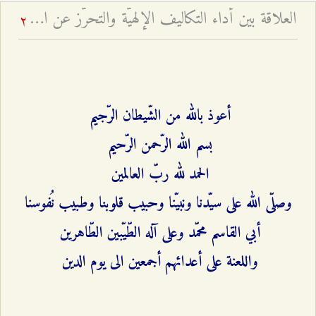
العلاقة بين أداء التكاليف الإلهيّة والتحرّز عن المراء والمباهاة
2
أعوذ بالله من الشّيطان الرّجيم
بسم الله الرّحمن الرّحيم
الحمد لله ربّ العالمين
وصلّى الله على سيّدنا ونبيّنا وحبيب قلوبنا وطبيب نُفوسنا
أبي القاسم محمّد وعلى آله الطّيّبين الطّاهرين
واللعنة على أعدائهم أجمعين الى يوم الدين