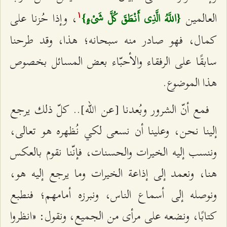
العالمين
، وإذا حُزنا على
{اللَّهُ الَّذِي أَنْطَقَ كُلَّ شَيْ‌ءٍ}
۱
كمال، فهو صادر منه سبحانه؛ هذا، وقد طرحنا
سابقًا على الرفقاء والأحبّاء بعض المسائل بخصوص
هذا الموضوع.
فمع أنّ الشرور وبُعدنا [عن الله].. كلّ ذلك يرجع
إلينا نحن، وعلينا أن نسعى لكي نُظهره هو تعالى،
وننسب إليه الخيرات والحسنات، فإنّنا نقوم بالعكس
هنا، ونعمد إلى إذاعة الخيرات وما يرجع إليه هو،
ونوصله إلى أسماع الناس، ونبرزه أمامهم؛ فنطبع
كتابًا، ونضعه على مرأى من الجميع، ونقول: «انظروا