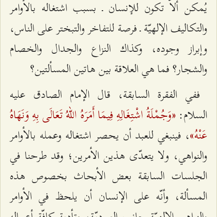
يُمكن ألاّ تكون للإنسان ـ بسبب اشتغاله بالأوامر
والتكاليف الإلهيّة ـ فرصة للتفاخر والتبختر على الناس،
وإبراز وجوده، وكذاك النزاع والجدال والخصام
والشجار؟ فما هي العلاقة بين هاتين المسألتين؟
ففي الفقرة السابقة، قال الإمام الصادق عليه
«وَجُمْلَةُ اشْتِغَالِهِ فِيمَا أَمَرَهُ اللهُ تَعَالَى بِهِ وَنَهَاهُ
السلام:
عَنْهُ»
، فينبغي للعبد أن يحصر اشتغاله وعمله بالأوامر
والنواهي، ولا يتعدّى هذين الأمرين؛ وقد طرحنا في
الجلسات السابقة بعض الأبحاث بخصوص هذه
المسألة، وأنّه على الإنسان أن يلحظ في الأوامر
والنواهي الإلهيّة جانب العبوديّة، وتأدية كافّة أعماله