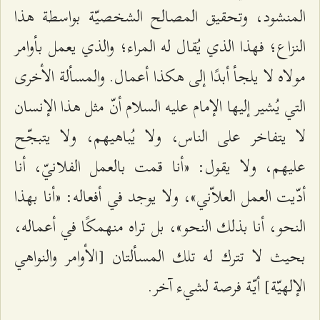
المنشود، وتحقيق المصالح الشخصيّة بواسطة هذا
النزاع؛ فهذا الذي يُقال له المراء؛ والذي يعمل بأوامر
مولاه لا يلجأ أبدًا إلى هكذا أعمال. والمسألة الأخرى
التي يُشير إليها الإمام عليه السلام أنّ مثل هذا الإنسان
لا يتفاخر على الناس، ولا يُباهيهم، ولا يتبجّح
عليهم، ولا يقول: «أنا قمت بالعمل الفلانيّ، أنا
أدّيت العمل العلاّني»، ولا يوجد في أفعاله: «أنا بهذا
النحو، أنا بذلك النحو»، بل تراه منهمكًا في أعماله،
بحيث لا تترك له تلك المسألتان [الأوامر والنواهي
الإلهيّة] أيّة فرصة لشيء آخر.