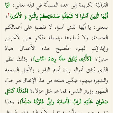
القرآنيّة الكريمة إلى هذه المسألة في قوله تعالى:
{يَا
؛
أَيُّهَا الَّذِينَ آمَنُوا لا تُبْطِلُوا صَدَقاتِكُمْ بِالْمَنِّ وَ الْأَذَى}
۱
بمعنى: يا أيّها الذي آمنوا، لا تقضوا على أعمالكم
الحسنة، ولا تُبطلوها بواسطة منّكم على الآخرين
وإيذاؤكم لهم، فتُصبح هذه الأعمال هباءً
منثورًا؛
؛ وذلك نظير
{كَالَّذِي يُنْفِقُ مالَهُ رِئاءَ النَّاسِ}
الذي يُنفق أمواله رياءً أمام الناس، ولأجل السمعة
والشهرة بينهم، فيكون هدفه من هذا الإنفاق هو حبّ
الظهور وإبراز النفس؛ فما هو مَثل هؤلاء؟
{فَمَثَلُهُ كَمَثَلِ
؛ وهذا
صَفْوانٍ عَلَيْهِ تُرابٌ فَأَصابَهُ وابِلٌ فَتَرَكَهُ صَلْداً}
تشبيه عجيب جدًّا؛ إذ تقول الآية الشريفة: إنّ مثل