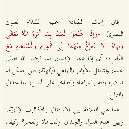
قال إمامُنا الصّادقُ عَليه ‌السّلام لِعنوان
«وَإذَا اشْتَغَلَ الْعَبْدُ بِمَا أَمَرَهُ اللهُ تَعَالَى
البصريّ:
وَنَهَاهُ، لَا يتَفَرَّغُ مِنْهُمَا إلَى الْمِراءِ وَالْمُبَاهَاةِ مَعَ
النَّاسِ»
؛ أي إذا عمل الإنسان بما فرضه الله تعالى
عليه، واشتغل بالأوامر والنواهي الإلهيّة، فلن يتسنّى له
تمضية وقته بالمباهاة والتفاخر على الناس، وبالجدال
والنزاع.
فما هي العلاقة بين الاشتغال بالتكاليف الإلهيّة،
وبين عدم المراء والجدال والمباهاة والفخر؟ وكيف