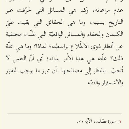
عدم مراعاته، وكم هي المسائل التي حُرّفت عبر
التاريخ بسببه، وما هي الحقائق التي بقيت طيّ
الكتمان والخفاء والمسائل الواقعيّة التي ظلّت مختفية
عن أنظار ذوي الاطّلاع بواسطته؛ لماذا؟ وما هي علّة
ذلك؟ علّته هي هذا الأمر بذاته؛ أي أنّ النفس لا
تُحبّ ـ بالنظر إلى مصالحها ـ أن تبرز ما يوجب النفور
والاشمئزاز والتنبّه.
سورة فصّلت، الآية ٢۱.