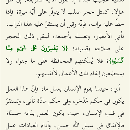
هؤلاء كمثل حجر صلب لا يتوفّر على أيّة ميزة؛ فإذا
حطّ عليه تراب، فإنّه وقبل أن يستقرّ عليه هذا التراب،
تأتي الأمطار، وتغسله بأجمعه، ليبقى ذلك الحجر
على صلابته وقسوته؛
{لا يَقْدِرُونَ عَلى‌ شَيْ‌ءٍ مِمَّا
؛ فلا يُمكنهم المحافظة على ما جنوا، ولا
كَسَبُوا}
يستطيعون إبقاء تلك الأعمال لأنفسهم.
أي: حينما يقوم الإنسان بعمل ما، فإنّ هذا العمل
يكون في حكم مُدّخر، وفي حكم مادّة تأتي، وتستقرّ
في قلب الإنسان، حيث يكون العمل بذاته حسنًا؛
فالإنفاق في سبيل الله حسن، وأداء العبادات عمل