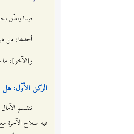
فيما يتعلّق بح
: من هو 
أحدها
و
]: ما ه
[الآخر
الركن الأوّل: هل ال
تنقسم الآمال ا
فيه صلاح الآخرة مع ت