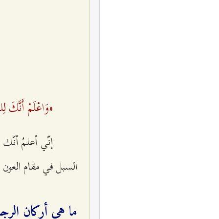
«وَاعْلَمْ أَنَّكَ لِ
إنّي أعلمُ أنّ
السبل في مقام العون 
ما هي أركان الرجاء