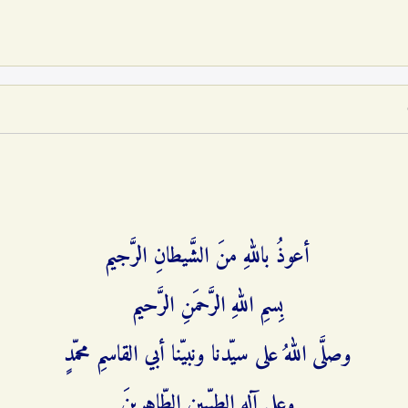
أعوذُ باللهِ منَ الشَّيطانِ الرَّجيم‌
بِسمِ اللهِ الرَّحمَنِ الرَّحيم‌
وصلَّى اللهُ على سيّدنا ونبيّنا أبي القاسمِ محمّدٍ
وعلى آلهِ الطيّبينِ الطّاهرينَ