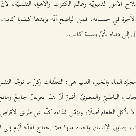
ح الأمور الدنيويّة وعالم الكثرات والأهواء النفسيّة، لأنّ 
آخرة في حسبانه، فمن الواضح أنّه يريدها كيفما كانت، و
صول إلى دنياه بأيّ وسيلة كانت.
رّد الماء والخبز، الدنيا هي: التعلّقات وكلّ ما توجّه النفس إ
نب الباطنيّ والمعنويّ. أظنّ أنّ هذا تعريفٌ جامعٌ ومانع.
 لا يأكل الطعام أصلًا، ويؤمّن غذاءه كلّه عن طريق الأقرا
، يتناول الإنسان واحدة منها فلا يحتاج لعدّة أيّام إلى ا