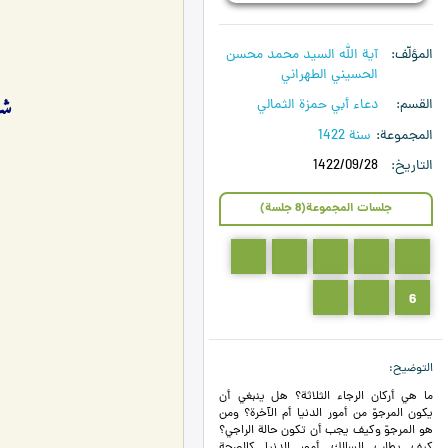
المؤلّف
آية الله السيد محمد محسن
الحسيني الطهراني
شرح
القسم
دعاء أبي حمزة الثمالي
المجموعة
سنة 1422
التاريخ
1422/09/28
جلسات المجموعة(8 جلسة)
5
4
3
2
1
8
7
6
التوضيح
ما هي أركان الرجاء الثلاثة؟ هل ينبغي أن
يكون المرجوّ من أمور الدنيا أم الآخرة؟ ومن
هو المرجوّ وكيف يجب أن تكون حالة الراجي؟
كيف يطلب السالك أمور الدنيا كالصحة