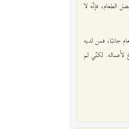
ضل الطعام، فإنّه لا
 جانبًا، فمن لديه
غ لأعماله. لكنّي لم