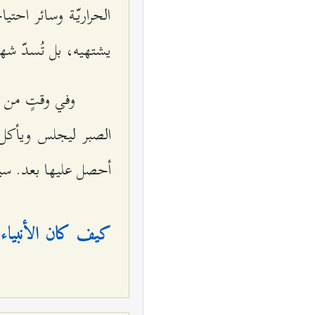
الحراريّة وسائر احتي
يشتهيه، بل تُسدّ شهيّت
وفي وقتٍ من ا
الصبر ليجلس ويأكل وي
أحصل عليها بعد. سيكو
كيف كان الأنبياء ي