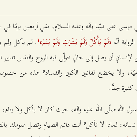
بي موسى على نبيّنا وآله وعليه السلام، بقي أربعين يومًا في
«لَمْ يَأْكُلْ وَلَمْ يَشْرَبْ وَلَمْ يَنَمْ»
لرواية أنّه
. لم يأكل ولم 
۱
سانٍ أن يصل إلى حالٍ تتولّى فيه الروح والنفس تدبير الب
بيعيّة، ولا يخضع لقانون الكون والفساد؟ هذه من خصوصيّ
ثيرة جدًّا.
ول الله صلّى الله عليه وآله، حيث كان لا يأكل ولا ينام،
سائه: لماذا لا تأكل؟ أنت دائم الصيام وتصل صومك بالص