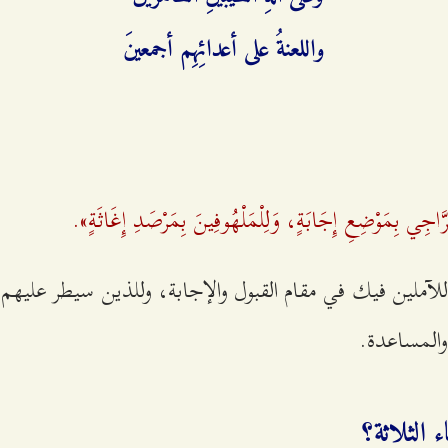
واللعنةُ على أعدائِهِم أجمعينَ
لرَّاجِي بِمَوْضِعِ إِجَابَةٍ، وَلِلْمَلْهُوفِينَ بِمَرْصَدِ إِغَاثَةٍ».
ك للآملين فيك في مقام القبول والإجابة، وللذين سيطر عليه
والمساعدة.
 الثلاثة؟