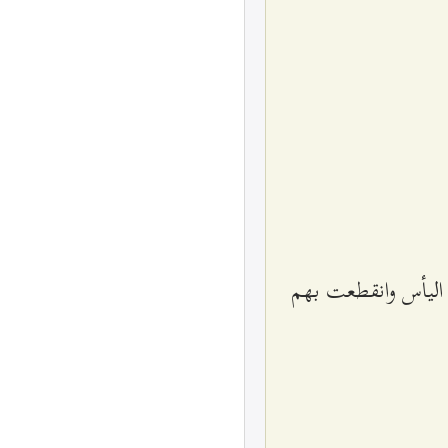
م اليأس وانقطعت بهم