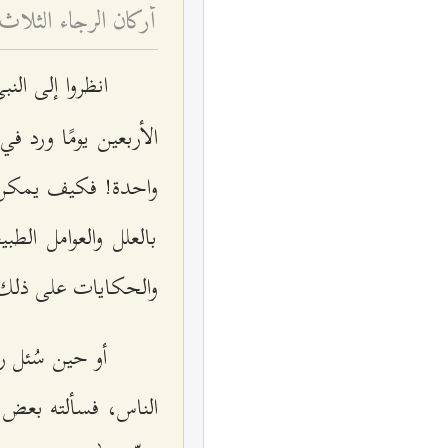
أركان الرجاء الثلاث
انظروا إلى الن
الأربعين يومًا ورد في ا
واحدة! فكيف يمكن لإن
بالعلل والعوامل الط
والحكايات على ذلك ك
أو حين سُئل رس
الناس، فسألته بعض ن