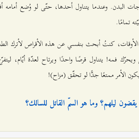
اجات البدن. وعندما يتناول أحدها، حتّى لو وُضع أمامه أف
ه تمامًا.
لأوقات، كنتُ أبحث بنفسي عن هذه الأقراص لأترك الطعام
حرّك فمه! يتناول قرصًا واحدًا ويرتاح لعدّة أيّام، ليتفرّ
ن الأمر ممتعًا جدًّا لو تحقّق (مزاح)!
قضون ليلهم؟ وما هو السمّ القاتل للسالك؟