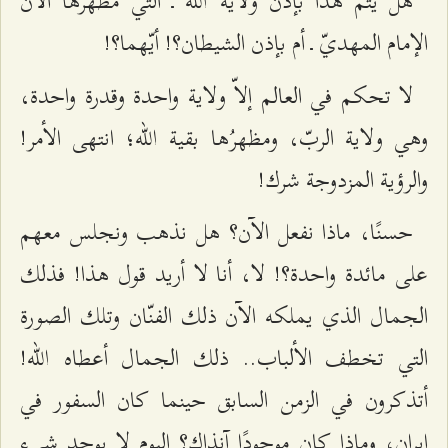
هل يتمّ هذا بإذن ولاية الله ـ التي مظهرها الآن
الإمام المهديّ ـ أم بإذن الشيطان؟! أيّهما؟!
لا تحكم في العالم إلاّ ولاية واحدة وقدرة واحدة،
وهي ولاية الربّ، ومظهرُها بقية الله؛ انتهى الأمر!
والرؤية المزدوجة شرك!
حسنًا، ماذا نفعل الآن؟ هل نذهب ونجلس معهم
على مائدة واحدة؟! لا، أنا لا أريد قول هذا! فذلك
الجمال الذي يملكه الآن ذلك الفنّان وتلك الصورة
التي تخطف الألباب.. ذلك الجمال أعطاه الله!
أتذكرون في الزمن السابق حينما كان السفور في
إيران، وماذا كان موجودًا آنذاك؟ اليوم لا يوجد شيء