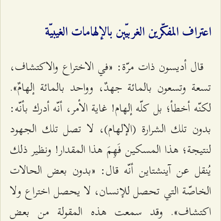
اعتراف المفكّرين الغربيّين بالإلهامات الغيبيّة
قال أديسون ذات مرّة: «في الاختراع والاكتشاف،
تسعة وتسعون بالمائة جهدٌ، وواحد بالمائة إلهامٌ».
لكنّه أخطأ؛ بل كلّه إلهام! غاية الأمر، أنّه أدرك بأنّه:
بدون تلك الشرارة (الإلهام)، لا تصل تلك الجهود
لنتيجة؛ هذا المسكين فَهِمَ هذا المقدار! ونظير ذلك
يُنقل عن آينشتاين أنّه قال: «بدون بعض الحالات
الخاصّة التي تحصل للإنسان، لا يحصل اختراع ولا
اكتشاف». وقد سمعت هذه المقولة من بعض