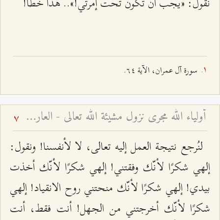
نقول: «يجب أن تكون تحت إمرتي!».. هذا خطأ!
سورة آل عمران، الآية ٦٤.
أولياء الله مجرى نزول مشيئة الله تعالى - العارف بين النظرتين التشريعيّة والتكوينيّة
7
لنُرجع نتيجة العمل إليه تعالى، لا لأنفسنا! ونقول:
إلهي شكرًا لأنّك وفقتني! إلهي شكرًا لأنّك أخذت
بيدي! إلهي شكرًا لأنّك منحتني روح الانقياد! إلهي
شكرًا لأنّك أخرجتني من الجهل! أنت فقط، أنت