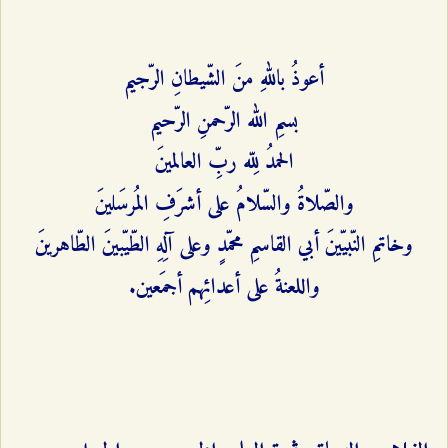
أعوذُ باللهِ منَ الشّيطانِ الرّجيم
بسمِ الله الرّحمنِ الرّحیم
الحمدُ لِلّه ربِّ العالمينَ
والصّلاةُ والسّلامُ على أشرَفِ المُرسَلينَ
وخاتمِ النّبيّينَ أبي القاسمِ محمّدٍ وعلى آلِهِ الطّيّبينَ الطّاهرينَ
واللعنةُ على أعدائِهم أجمَعين.