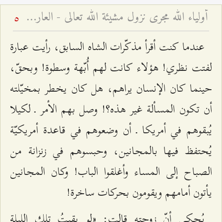
أولياء الله مجرى نزول مشيئة الله تعالى - العارف بين النظرتين التشريعيّة والتكوينيّة
5
عندما كنت أقرأ مذكّرات الشاه السابق، رأيت عبارة
لفتت نظري! هؤلاء كانت لهم أُبّهة وسطوة! وبحقّ،
حينما كان الإنسان يراهم، هل كان يخطر بمخيّلته
أن تكون المسألة غير هذه؟! وصل بهم الأمر ـ لكيلا
يُبقوهم في أمريكا ـ أن وضعوهم في قاعدة أمريكيّة
يُحتفظ فيها بالمجانين، وحبسوهم في زنزانة من
الصباح إلى المساء وأغلقوا الباب! وكان المجانين
يأتون أمامهم ويقومون بحركات ساخرة!
يُحكى أنّ زوجته قالت: «لو بقيتُ تلك الليلة