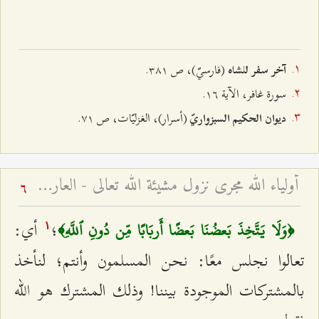
(فارسيّ)، ص ٣۸۱.
آخر سفر للشاه
سورة غافر، الآية ۱٦.
(أسرار)، الغزليّات، ص ۷۱.
ديوان الحكيم السبزواريّ
أولياء الله مجرى نزول مشيئة الله تعالى - العارف بين النظرتين التشريعيّة والتكوينيّة
6
؛
أي:
﴿وَلَا يَتَّخِذَ بَعضُنَا بَعضًا أَربَابًا مِّن دُونِ ٱللَّهِ﴾
۱
تعالوا نجلس معًا: نحن المسلمون وأنتم؛ لنأخذ
بالمشتركات الموجودة بيننا! وذلك المشترك هو الله