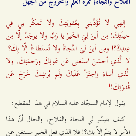
الفلاح والنجاة؛ ثمرة العلم والخروج من الجهل
إلهي لا تُؤَدِّبني بِعُقوبَتِكَ ولا تَمكُر بي في
حيلَتِكَ! مِن أينَ لِيَ الخَيرُ يا رَبِّ ولا يوجَدُ إلّا مِن
عِندِكَ؟! ومِن أينَ لِيَ النَّجاةُ ولا تُستَطاعُ إلّا بِكَ؟!
لا الَّذي أحسَنَ استَغنى عَن عَونِكَ ورَحمَتِكَ، ولا
الَّذي أساءَ واجتَرَأ عَلَيكَ ولَم يُرضِكَ خَرَجَ عَن
قُدرَتِكَ!
۱
يقول الإمام السجّاد عليه السلام في هذا المقطع:
كيف يتيسّر لي النجاة والفلاح، والحال أنّ هذا
الأمر لا يتمّ إلاّ بك؟! فلا الذي فعل الخير مستغنٍ عن