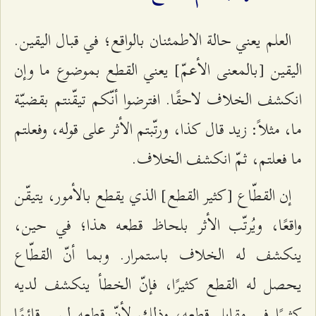
العلم يعني حالة الاطمئنان بالواقع؛ في قبال اليقين.
اليقين [بالمعنى الأعمّ] يعني القطع بموضوع ما وإن
انكشف الخلاف لاحقًا. افترضوا أنّكم تيقّنتم بقضيّة
ما، مثلاً: زيد قال كذا، ورتّبتم الأثر على قوله، وفعلتم
ما فعلتم، ثمّ انكشف الخلاف.
إن القطّاع [كثير القطع] الذي يقطع بالأمور، يتيقّن
واقعًا، ويُرتّب الأثر بلحاظ قطعه هذا؛ في حين،
ينكشف له الخلاف باستمرار. وبما أنّ القطّاع
يحصل له القطع كثيرًا، فإنّ الخطأ ينكشف لديه
كثيرًا في مقابل قطعه، وذلك لأنّ قطعه ليس قائمًا