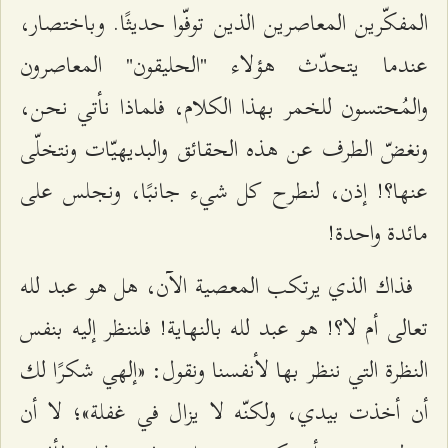
المفكّرين المعاصرين الذين توفّوا حديثًا. وباختصار،
عندما يتحدّث هؤلاء "الحليقون" المعاصرون
والمُحتسون للخمر بهذا الكلام، فلماذا نأتي نحن،
ونغضّ الطرف عن هذه الحقائق والبديهيّات ونتخلّى
عنها؟! إذن، لنطرح كل شيء جانبًا، ونجلس على
مائدة واحدة!
فذاك الذي يرتكب المعصية الآن، هل هو عبد لله
تعالى أم لا؟! هو عبد لله بالنهاية! فلننظر إليه بنفس
النظرة التي ننظر بها لأنفسنا ونقول: «إلهي شكرًا لك
أن أخذت بيدي، ولكنّه لا يزال في غفلة»؛ لا أن