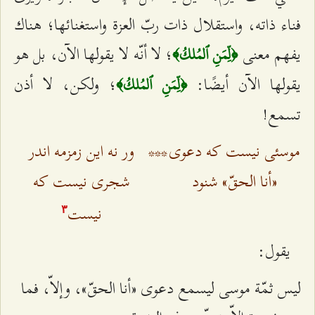
فناء ذاته، واستقلال ذات ربّ العزة واستغنائها؛ هناك
يفهم معنى
؛ لا أنّه لا يقولها الآن، بل هو
﴿لِّمَنِ ٱلمُلكُ﴾
يقولها الآن أيضًا:
؛ ولكن، لا أذن
﴿لِّمَنِ ٱلمُلكُ﴾
تسمع!
موسئی نيست كه دعوی
***
ور نه اين زمزمه اندر
«أنا الحقّ» شنود
شجری نيست كه
نيست
٣
يقول:
ليس ثمّة موسى ليسمع دعوى «أنا الحقّ»، وإلاّ، فما