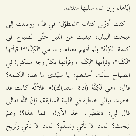
إيّاها، وإن شاء سلبها منك».
كنت أدرّس كتاب "
" في قمّ، ووصلت إلى
المطوّل
مبحث البيان، فبقيت من الليل حتّى الصباح في
كلمة "لٰكِنَّهُ" ولم أفهم معناها، ما هي "لٰكِنَّهُ"؟! قرأتها
"لَكَنَه"، وقرأتها "لِكَنَه"، وقرأتها بكلّ وجه ممكن! في
الصباح سألت أحدهم: يا سيّدي ما هذه الكلمة؟
قال: «هي لٰكِنَّهُ (أداة استدراك)!». فلأنّه كانت قد
خطرت ببالي خاطرة في الليلة السابقة، فإنّ الله تعالى
قال لي: «تفضّل، خذ الآن!». فما هذا؟! وعمَّ
نبحث؟! لماذا لا نأتي ونسلّم؟! لماذا لا نأتي ونُريح