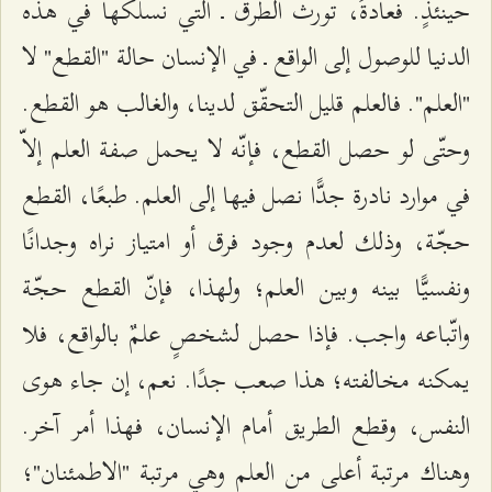
حينئذٍ. فعادةً، تورث الطرق ـ التي نسلكها في هذه
الدنيا للوصول إلى الواقع ـ في الإنسان حالة "القطع" لا
"العلم". فالعلم قليل التحقّق لدينا، والغالب هو القطع.
وحتّى لو حصل القطع، فإنّه لا يحمل صفة العلم إلاّ
في موارد نادرة جدًّا نصل فيها إلى العلم. طبعًا، القطع
حجّة، وذلك لعدم وجود فرق أو امتياز نراه وجدانًا
ونفسيًّا بينه وبين العلم؛ ولهذا، فإنّ القطع حجّة
واتّباعه واجب. فإذا حصل لشخصٍ علمٌ بالواقع، فلا
يمكنه مخالفته؛ هذا صعب جدًا. نعم، إن جاء هوى
النفس، وقطع الطريق أمام الإنسان، فهذا أمر آخر.
وهناك مرتبة أعلى من العلم وهي مرتبة "الاطمئنان"؛