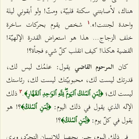
هناك، لأصابتني سكتة قلبيّة، ومتّ! ولو أبقوني ليلة
واحدة لجننت!».
شخص يقوم بحركات ساخرة
۱
خلف الزجاج... هذا هو استعراض القدرة الإلهيّة!
القضية هكذا! كيف انقلب كلّ شيء فجأة؟!
كان
يقول: علمُك ليس لك،
المرحوم القاضي
قدرتك ليست لك، محبوبيّتك ليست لك، رئاستك
ليست لك؛
.
ذلك
﴿لِّمَنِ ٱلمُلكُ ٱليَومَۖ لِلَّهِ ٱلوَٰحِدِ ٱلقَهَّارِ﴾
٢
الإله الذي يقول في ذلك اليوم:
؟! هو
﴿لِّمَنِ ٱلمُلكُ﴾
يقول في كلّ يوم:
؟!
﴿لِّمَنِ ٱلمُلكُ﴾
في ذلك اليوم، حين يحصل للإنسان التجرّد، ويرى