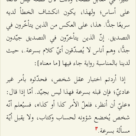
على أساس؛ ولهذا، يكون انكشاف الخطأ لديه
سريعًا جدًّا. هذا، على العكس من الذين يتأخّرون في
التصديق. إنّ الذين يتأخرّون في التصديق جيّدون
جدًّا، وهم أناس لا يُصدّقون أيّ كلام بسرعة.، حيث
لدينا بالمناسبة رواية جاء فيها [ما معناه]:
إذا أردتم اختبار عقل شخص، فحدّثوه بأمر غير
عاديّ؛ فإن قبله بسرعة فهذا ليس بجيّد. أمّا إذا قال:
«عليّ أن أنظر، فلعلّ الأمر كذا أو كذا»، فسيُعلم أنّه
شخص يُخضع شؤونه لحساب وكتاب، ولا يقبل أيّة
مسألة بسرعة.
٣