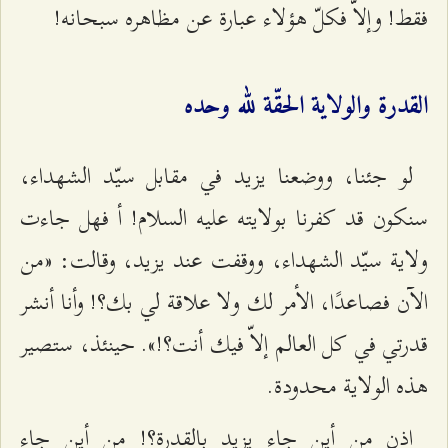
فقط! وإلاّ فكلّ هؤلاء عبارة عن مظاهره سبحانه!
القدرة والولاية الحقّة لله وحده
لو جئنا، ووضعنا يزيد في مقابل سيّد الشهداء،
سنكون قد كفرنا بولايته عليه السلام! أ فهل جاءت
ولاية سيّد الشهداء، ووقفت عند يزيد، وقالت: «من
الآن فصاعدًا، الأمر لك ولا علاقة لي بك؟! وأنا أنشر
قدرتي في كل العالم إلاّ فيك أنت؟!». حينئذ، ستصير
هذه الولاية محدودة.
إذن من أين جاء يزيد بالقدرة؟! من أين جاء