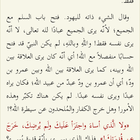
فقط.
وقال الشيء ذاته لليهود. فتح باب السلم مع
الجميع؛ لأنّه يرى الجميع عبادًا لله تعالى، لا أنّه
يرى نفسه فقط! واللهِ وباللهِ، لم يكن النبيّ قد فتح
حسابًا منفصلاً مع الله! أي أنّه كان يرى العلاقة بين
الله وبينه، كما يرى العلاقة بين الله وبين عمرو بن
ودّ؛ أي أن عمرو بن ودّ عبدٌ من عبيد الله؛ فكان يراه
عبدًا ويرى نفسه عبدًا. لم يكن هناك تكبّر وهذه
الأمور! وهل خرج الكفار والمُلحدون عن سيطرة الله؟!
«ولا الَّذي أساءَ واجتَرَأ عَلَيكَ ولَم يُرضِكَ، خَرَجَ
عن قُدرَتِكَ!»
. فذاك الذي يسيء، بأيّة قدرة يُسيء؟