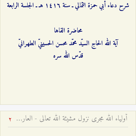
شرح دعاء أبي حمزة الثمالي ـ سنة ۱٤۱٦ هـ ـ الجلسة الرابعة
محاضرة القاها
آية الله الحاج السيّد محمّد محسن الحسينيّ الطهرانيّ
قدّس الله سره
أولياء الله مجرى نزول مشيئة الله تعالى - العارف بين النظرتين التشريعيّة والتكوينيّة
2