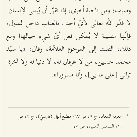
وصوب؛ ومن ناحية أخرى، إذا تقرّر أن يُبتلى الإنسان ـ
لا قدّر الله تعالى لأيّ أحد ـ بالعتاب داخل المنزل،
فإنّها مصيبة لا يُمكن فعل أيّ شيء حيالها! ومع
ذلك، التفت إلى
، وقال: «يا سيّد
المرحوم العلاّمة
محمد حسين، من لا عرفان له، لا دنيا له ولا آخرة!
تراني [على ما بي]، وأنا مسرور!».
معرفة المعاد، ج ٩، ص ٦۷
؛
(فارسيّ)، ج ٢، ص
مطلع أنوار
۱٩؛
الشمس المنيرة، ص ٤٥
.