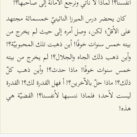
أنفسنا؟! لماذا لا نأتي ونُرجع الأمانة إلى صاحبها؟!
كان يحضر درس الميرزا النائينيّ خمسمائة مجتهد
على الأقلّ؛ لكن، وصل أمره إلى حيث لم يخرج من
بيته خمس سنوات خوفًا! أين ذهبت تلك المحبوبيّة؟!
وأين ذهب ذلك الجاه والجلال؟! لم يخرج من بيته
خمس سنوات خوفًا! ماذا حدث؟! وأين ذهب كلّ
ذلك؟! ماذا حلّ بالآخرين؟! أ فهل القدرة لك؟! القدرة
ليست لأحد؛ فلماذا ننسبها لأنفسنا؟! القضيّة هي
هذه!