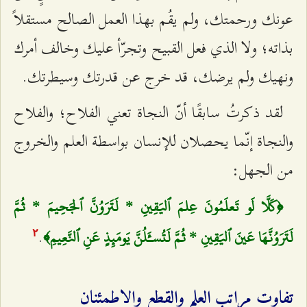
عونك ورحمتك، ولم يقُم بهذا العمل الصالح مستقلاً
بذاته؛ ولا الذي فعل القبيح وتجرّأ عليك وخالف أمرك
ونهيك ولم يرضك، قد خرج عن قدرتك وسيطرتك.
لقد ذكرتُ سابقًا أنّ النجاة تعني الفلاح؛ والفلاح
والنجاة إنّما يحصلان للإنسان بواسطة العلم والخروج
من الجهل:
﴿كَلَّا لَو تَعلَمُونَ عِلمَ ٱليَقِينِ * لَتَرَوُنَّ ٱلجَحِيمَ * ثُمَّ
.
لَتَرَوُنَّهَا عَينَ ٱليَقِينِ * ثُمَّ لَتُسـَٔلُنَّ يَومَئِذٍ عَنِ ٱلنَّعِيمِ﴾
٢
تفاوت مراتب العلم والقطع والاطمئنان