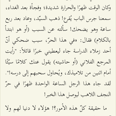
وكان الوقت ظهرًا والحرارة شديدة؛ وفجأة بعد الغداء،
سمعنا جرس الباب يُقرع! ذهب السيّد، وعاد بعد ربع
ساعة وهو يضحك! سألته عن السبب (أو هو ابتدأ
بالكلام) فقال: «في هذا الحرّ، سبب ضحكي أنّ
أحد زملاء الدراسة جاء ليعطيني خبرًا قائلاً: "رأيت
المرجع الفلاني (أو حاشيته) يقول عنك كلامًا سيّئًا
أمام اثنين من تلاميذك، ويُحاول سحبهم إلى درسه!".
لقد جاء هذا الرجل الساعة الواحدة ظهرًا في حرّ
النجف اللاهب ليوصل هذا الخبر!
ما حقيقة كلّ هذه الأمور؟! هؤلاء لا دنيا لهم ولا