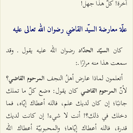
آخرة! كلّ هذا جهل!
علّة معارضة السيّد القاضي رضوان الله تعالى عليه
كان
رضوان الله عليه يقول ـ وقد
السيّد الحدّاد
سمعت هذا منه مرارًا ـ:
أتعلمون لماذا عارض أهلُ النجف
؟
المرحوم القاضي
لأنّ
كان يقول: «ضع كلّ ما تملك
المرحوم القاضي
جانبًا؛ إن كان لديك علم، فالله أعطاك إيّاه، فما
دخلك في ذلك؟! أنت لا شيء! إن كانت لديك
قدرة، فالله أعطاك إيّاها؛ والمحبوبيّة أعطاك الله