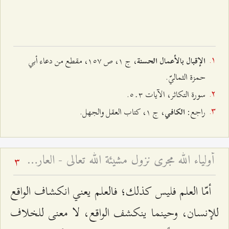
، ج ۱، ص ۱٥۷، مقطع من دعاء أبي
الإقبال بالأعمال الحسنة
حمزة الثماليّ.
سورة التكاثر، الآيات ٣ ـ ٥.
راجع:
، ج ۱، كتاب العقل والجهل.
الكافي
أولياء الله مجرى نزول مشيئة الله تعالى - العارف بين النظرتين التشريعيّة والتكوينيّة
3
أمّا العلم فليس كذلك؛ فالعلم يعني انكشاف الواقع
للإنسان، وحينما ينكشف الواقع، لا معنى للخلاف