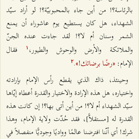
بالرئاسة؟! من أين جاء بالمحبوبيّة؟! لو أراد سيّد
الشهداء، هل كان يستطيع يوم عاشوراء أن يمنع
الشمر وسنان أم لا؟! لقد جاءت عنده الجنّ
والملائكة والأرض والوحوش والطيور،
فقال
۱
«رضًا برضائك!»
الإمام:
.
٢
وحينئذ، ذاك الذي يقطع رأس الإمام بإرادته
واختياره، هل هذه الإرادة والاختيار والقدرة أعطاه إيّاها
سيّد الشهداء أم لا؟! من أين أتى بها؟! إن كانت هذه
القدرة له [مستقلاًّ]، فقد حُدّت ولاية الإمام، وهذا
شرك! أي أنّنا افترضنا عالمًا وواديًا وجوديًّا منفصلاً في