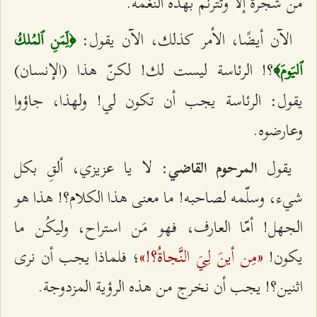
من شجرة إلاّ وتترنّم بهذه النغمة.
الآن أيضًا، الأمر كذلك، الآن يقول:
﴿لِّمَنِ ٱلمُلكُ
؟! الرئاسة ليست لك! لكنّ هذا (الإنسان)
ٱليَومَ﴾
يقول: الرئاسة يجب أن تكون لي! ولهذا، جاؤوا
وعارضوه.
يقول
: لا يا عزيزي، ألقِ بكل
المرحوم القاضي
شيء، وسلّمه لصاحبه! ما معنى هذا الكلام؟! هذا هو
الجهل! أمّا العارف، فهو مَن استراح، وليكُن ما
«مِن أينَ لِيَ النَّجاةُ؟!»
يكون!
؛ فلماذا يجب أن نرى
اثنين؟! يجب أن نخرج من هذه الرؤية المزدوجة.