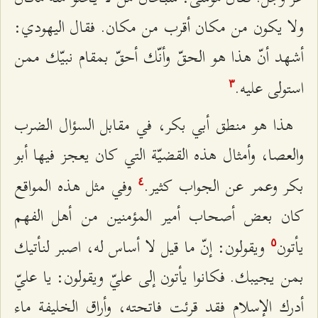
ولا يكون من مكان أقرب من مكان. فقال اليهودي:
أشهد أنّ هذا هو الحقّ وأنّك أحقّ بمقام نبيّك ممن
استولى عليه.
٣
هذا هو منطق أبي بكر، في مقابل السؤال الضرب
والعصا، وأمثال هذه القضيّة التي كان يعجز فيها أبو
بكر وعمر عن الجواب كثير.
وفي مثل هذه المواقع
٤
كان بعض أصحاب أمير المؤمنين من أهل الفهم
يأتون
ويقولون: إنّ ما قيل لا أساس له، اصبر لنأتيك
٥
بمن يجيبك. فكانوا يأتون إلى عليّ ويقولون: يا عليّ
أدرك الإسلام فقد قرئت فاتحته، وأراق الخليفة ماء