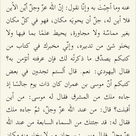
عنه وما أجِبْتَ به وإنّا نقول: إنّ الله عزّ وجلّ أيّن الأين
فلا أين له، جلّ أن يحويَه مكان، فهو في كلّ مكان
بغير مماسّة ولا مجاورة، يحيط علمًا بما فيها ولا
يخلو شئ من تدبيره، وإنّي مخبرك في كتاب من
كتبكم يصدّق ما ذكرتُه لك فإن عرفته أتؤمن به؟
فقال اليهودي: نعم. قال ألستم تجدون في بعض
كتبكم أنّ موسى بن عمران كان ذات يوم جالسًا إذ
جاءه ملك من المشرق فقال له موسى: من أين
أقبلت؟ قال: من عند الله عزّ وجلّ، ثمّ جاءه ملك
فقال له: قد جئتك من السماء السابعة من عند الله
عزّ وجلّ. فقال موسى: سبحان من لا يخلو منه مكان