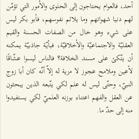
أحد، فالعوام يحتاجون إلى الحلوى والأمور التي تؤمّن
لهم دنيا شهواتهم وما يلائم نفوسهم، فأبو بكر ليس
على شيء وهو خال من الصفات الحسنة والقيم
العقليّة والاجتماعيّة والأخلاقيّة، فبأيّة جاذبيّة يمكنه
أن يتّكئ على مسند الخلافة؟ فالناس ليسوا عشّاقًا
لأعين وملامح عجوز لا مزية له إلاّ أنّه كان أبا زوج
النبيّ، وحتّى ليس له علم لكي يتّبعه الذين يبحثون
عن العقل والفهم اعتناء بوزنه العلميّ لكي يستفيدوا
منه إلى حدّ ما.