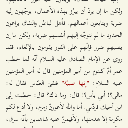
ولكن ما إن يردْ أن يبرُز بهذه الأعمال، يوجّهون إليه
ضربة ويتابعون أعمالهم. فأهل الباطل والنفاق يراعون
الحدود ما لم تتوجّه إليهم أنفسهم ضربة، ولكن ما إن
يصبهم ضرر فإنّهم على الفور يقومون بالإلغاء، فقد
روي عن الإمام الصادق عليه السلام أنّه لما خطب
عمر أمّ كلثوم من أمير المؤمنين قال له أمير المؤمنين
"إنها صبيّة"
عليه السلام:
فلقيَ العبّاس فقال له:
مالي؟! أبي بأس؟! قال: وما ذاك؟ قال: خطبت إلى
ابن أخيك فردّني. أما والله لأعورنّ زمزم، ولا أدع لكم
مكرمة إلا هدمتها، ولأقيمنّ عليه شاهدين بأنّه سرق،