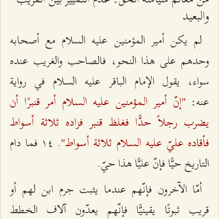
والبعيد
لم يكن أمير المؤمنين عليه السلام مع أصحابه
وحدهم على هذا النحو، فالصاحب والغريب عنده
سواء، يقول الإمام الباقر عليه السلام في رواية
"إنّ أمير المؤمنين عليه السلام أمر قنبرًا أن
عنه:
يضرب رجلاً حدًّا فغلظ قنبر فزاده ثلاثة أسواط
فأقاده عليّ عليه السلام ثلاثة أسواط"
. ۱٤ فما دام
التاريخ حيًّا فإنّ عليًّا هذا حيّ.
أمّا الآخرون فإنّهم عندما يثبت جرم ابن لهم أو
قريب ثبوتًا يقينيًّا فإنّهم يعدّون آلاف الخطط