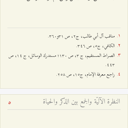
مناقب آل أبي طالب، ج٢، ص ٣۱و٣٦۰.
ا
لكافي، ج٥، ص ٣٤٦
.
الصراط المستقيم، ج ٣، ص ١٣٠؛ مستدرك الوسائل، ج ١٤، ص
٤٤٣.
راجع معرفة الإمام، ج۱٥، ص ٢٥۸.
النظرة الآليّة والجمع بين الذكر والحياة
5