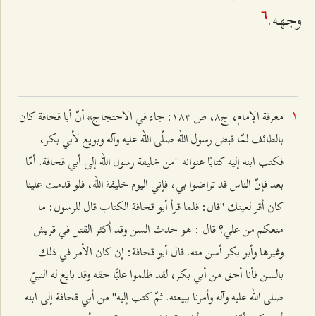
وجهه.
٦
معرفة الإمام، ج۸، ص ۱۸٣: جاء في الاحتجاج* أنّ أبا قحافة كان
بالطائف لمّا قبض رسول الله صلّى الله عليه وآله وبويع لأبي بكر،
فكتب ابنه إليه كتابًا عنوانه "من خليفة رسول الله إلى أبي قحافة. أمّا
بعد فإنّ الناس قد تراضوا بي، فإني اليوم خليفة الله، فلو قدمت علينا
كان أقر لعينك "قال: فلما قرأ أبو قحافة الكتاب قال للرسول: ما
منعكم من علي؟ قال : هو حدث السن وقد أكثر القتل في قريش
وغيرها وأبو بكر أسن منه. قال أبو قحافة: إن كان الأمر في ذلك
بالسن فأنا أحق من أبي بكر، لقد ظلموا عليًّا حقه وقد بايع له النبيّ
صلى الله عليه وآله وأمرنا ببيعته. ثمّ كتب إليه" من أبي قحافة إلى ابنه