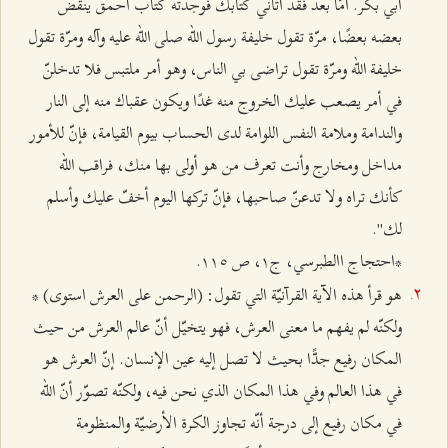
أبي بكر. أمّا بعد فقد أتاني كتابك فوجدته كتاب أحمق ينقض
بعضه بعضًا، مرّة تقول خليفة رسول الله صلى الله عليه وآله ومرّة تقول
خليفة الله ومرّة تقول تراضى بي الناس، وهو أمر ملتبس فلا تدخلنّ
في أمر يصعب عليك الخروج منه غدًا ويكون عقباك منه إلى النار
والندامة وملامة النفس اللوامة لدى الحساب بيوم القيامة، فإنّ للأمور
مداخل ومخارج وأنت تعرف من هو أولى بها منك، فراقب الله
كأنك تراه ولا تدعنّ صاحبها، فإنّ تركها اليوم أخفّ عليك وأسلم
لك".
*احتجاج االطبرسي، ج۱، ص ۱۱٥.
هو قرأ هذه الآية القرآنيّة التي تقول: (الرحمن على العرش استوى) *
ولكنّه لم يفهم ما معنى العرش، فهو يتخيّل أنّ عالم العرش من حيث
المكان رفيع جدًّا بحيث لا تصل إليه عين الإنسان. إنّ العرش هو
في هذا العالم وفي هذا المكان الذي نحن فيه، ولكنّه تصوّر أنّ الله
في مكان رفيع إلى درجة أنّه تجاوز الكرة الأرضيّة والمنظومة