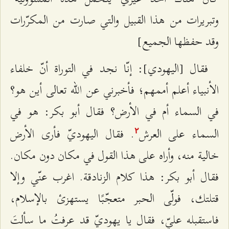
وتبريرات من هذا القبيل والتي صارت من المكرّرات
وقد حفظها الجميع]
فقال [اليهودي]: إنّا نجد في التوراة أنّ خلفاء
الأنبياء أعلم أممهم؛ فأخبرني عن الله تعالى أين هو؟
في السماء أم في الأرض؟ فقال أبو بكر: هو في
السماء على العرش
. فقال اليهوديّ فأرى الأرض
٢
خالية منه، وأراه على هذا القول في مكان دون مكان.
فقال أبو بكر: هذا كلام الزنادقة. اغرب عنّي وإلا
قتلتك، فولّى الحبر متعجّبًا يستهزئ بالإسلام،
فاستقبله عليّ، فقال يا يهوديّ قد عرفتُ ما سألتَ