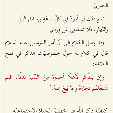
البصريّ:
"مَعَ ذلكَ لي أورادٌ في كُلِّ ساعَةٍ مِن آناءِ اللَيلِ
والنَّهارِ، فَلا تَشغَلني عَن وِردي"
وقد وصل الكلام إلى أنّ أمير المؤمنين عليه السلام
قال في كلام له حول خصوصيّات الذكر في نهج
البلاغة:
وإنَّ لِلذِّكرِ لَأهلًا أخذوهُ مِنَ الدّنيا بَدَلًا، فَلَم
تَشغَلهُم تِجارَةٌ و لا بَيعٌ عَنهُ
.
۱
كيفيّة ذكر الله في خضمّ الحياة الاجتماعيّة