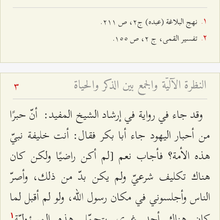
نهج البلاغة (عبده) ج٢، ص ٢۱۱.
تفسير القمى، ج ٢، ص ۱٥٥.
النظرة الآليّة والجمع بين الذكر والحياة
3
وقد جاء في رواية في إرشاد الشيخ المفيد: أنّ حبرًا
من أحبار اليهود جاء أبا بكر فقال: أنت خليفة نبيّ
هذه الأمة؟ فأجاب نعم [لم أكن راضيًا ولكن كان
هناك تكليف شرعيّ ولم يكن بدّ من ذلك، وأصرّ
الناس وأجلسوني في مكان رسول الله، ولو لم أقبل لما
كان هناك أحد غيري يتحمّل هذه المسؤوليّة
۱