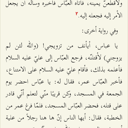
ولأقطعنّ يمينه، فأتاه العبّاس فأخبره وسأله أن يجعل
الأمر إليه فجعله إليه.
٢
وفي رواية أخرى:
يا عباس، أيأنف من تزويجي! (والله لئن لم
يزوجني) لأقتلنّه، فرجع العبّاس إلى عليّ عليه السلام
فأعلمه بذلك، فأقام عليّ عليه السلام على الامتناع،
فأخبر العبّاس عمر، فقال له: يا عبّاس احضر يوم
الجمعة في المسجد، وكن قريبًا منّي لتعلم أنّي قادر
على قتله، فحضر العبّاس المسجد، فلمّا فرغ عمر من
الخطبة، فقال: أيها الناس إنّ ها هنا رجلاً من علية