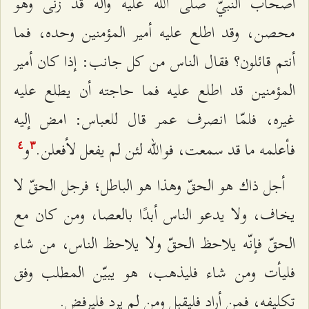
أصحاب النبيّ صلى الله عليه وآله قد زنى وهو
محصن، وقد اطلع عليه أمير المؤمنين وحده، فما
أنتم قائلون؟ فقال الناس من كل جانب: إذا كان أمير
المؤمنين قد اطلع عليه فما حاجته أن يطلع عليه
غيره، فلمّا انصرف عمر قال للعباس: امض إليه
فأعلمه ما قد سمعت، فوالله لئن لم يفعل لأفعلن.
و
٤
٣
أجل ذاك هو الحقّ وهذا هو الباطل؛ فرجل الحقّ لا
يخاف، ولا يدعو الناس أبدًا بالعصا، ومن كان مع
الحقّ فإنّه يلاحظ الحقّ ولا يلاحظ الناس، من شاء
فليأت ومن شاء فليذهب، هو يبيّن المطلب وفق
تكليفه، فمن أراد فليقبل ومن لم يرد فليرفض.