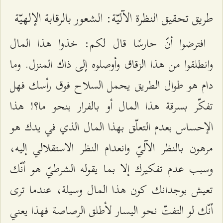
طريق تحقيق النظرة الآليّة: الشعور بالرقابة الإلهيّة
افترضوا أنّ حارسًا قال لكم: خذوا هذا المال
وانطلقوا من هذا الزقاق وأوصلوه إلى ذاك المنزل. وما
دام هو طوال الطريق يحمل السلاح فوق رأسك فهل
تفكّر بسرقة هذا المال أو بالفرار بنحو ما؟! هذا
الإحساس بعدم التعلّق بهذا المال الذي في يدك هو
مرهون بالنظر الآليّ وانعدام النظر الاستقلالي إليه،
وسبب عدم تفكيرك إلا بما يقوله الشرطيّ هو أنّك
تعيش بوجدانك كون هذا المال وسيلة، عندما ترى
أنّك لو التفتّ نحو اليسار لأطلق الرصاصة فهذا يعني