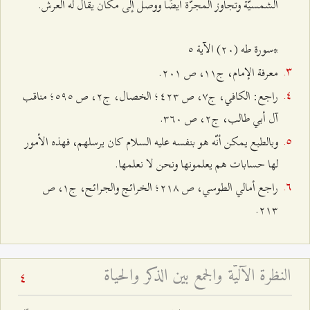
الشمسيّة وتجاوز المجرّة أيضًا ووصل إلى مكان يقال له العرش.
*سورة طه (٢۰) الآية ٥
معرفة الإمام، ج۱۱، ص ٢۰۱.
راجع: الكافي، ج۷، ص ٤٢٣؛ الخصال، ج٢، ص ٥٩٥؛ مناقب
آل أبي طالب، ج٢، ص ٣٦۰.
وبالطبع يمكن أنّه هو بنفسه عليه السلام كان يرسلهم، فهذه الأمور
لها حسابات هم يعلمونها ونحن لا نعلمها.
راجع أمالي الطوسي، ص ٢۱۸؛ الخرائج والجرائح، ج۱، ص
٢۱٣.
النظرة الآليّة والجمع بين الذكر والحياة
4