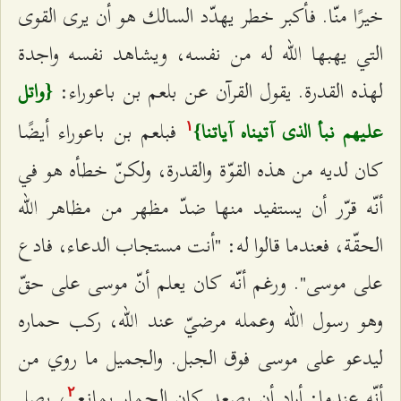
خيرًا منّا. فأكبر خطر يهدّد السالك هو أن يرى القوى
التي يهبها الله له من نفسه، ويشاهد نفسه واجدة
لهذه القدرة. يقول القرآن عن بلعم بن باعوراء:
{واتل
فبلعم بن باعوراء أيضًا
عليهم نبأ الذي آتيناه آياتنا}
۱
كان لديه من هذه القوّة والقدرة، ولكنّ خطأه هو في
أنّه قرّر أن يستفيد منها ضدّ مظهر من مظاهر الله
الحقّة، فعندما قالوا له: "أنت مستجاب الدعاء، فادع
على موسى". ورغم أنّه كان يعلم أنّ موسى على حقّ
وهو رسول الله وعمله مرضيّ عند الله، ركب حماره
ليدعو على موسى فوق الجبل. والجميل ما روي من
أنّه عندما: أراد أن يصعد كان الحمار يمانع
، يصل
٢