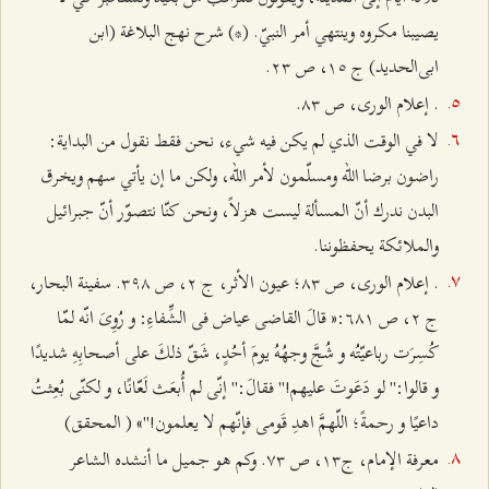
يصيبنا مكروه وينتهي أمر النبيّ.
(*) شرح نهج البلاغة (ابن
ابى‌الحديد) ج ۱٥، ص ٢٣.
. إعلام الورى، ص ۸٣.
لا في الوقت الذي لم يكن فيه شيء، نحن فقط نقول من البداية:
راضون برضا الله ومسلّمون لأمر الله، ولكن ما إن يأتي سهم ويخرق
البدن ندرك أنّ المسألة ليست هزلاً، ونحن كنّا نتصوّر أنّ جبرائیل
والملائکة يحفظوننا.
. إعلام الورى، ص ۸٣؛ عيون الأثر، ج ٢، ص ٣٩۸. سفينة البحار،
ج ٢، ص ٦۸۱:
« قالَ القاضى عياض فى الشِّفاءِ: و رُوِىَ انّه لمّا
كُسِرَت رباعيّتُه و شُجَّ وجهُهُ يومَ أحُدٍ، شَقّ ذلكَ على أصحابِهِ شديدًا
و قالوا:" لو دَعَوتَ عليهم!" فقالَ:" إنّى لم أُبعَث لَعّانًا، و لكنّى بُعِثتُ
داعيًا و رحمةً؛ اللّهمَّ اهدِ قَومى فإنّهم لا يعلمون!"» ( المحقق)
معرفة الإمام، ج۱٣، ص ۷٣.
وكم هو جميل ما أنشده الشاعر