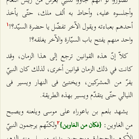
وأجلسوه عليه، وأحاط به ألف ملك، حتّى يأخذ
أحدهم بعباءته ويقول الآخر تفضّل يا حضرة السيّد؟!
۱
واحد منهم يفتح باب السيّارة والآخر يغلقه؟!
كلاّ إنّ هذه القوانين ترجع إلى هذا الزمان، وقد
كانت في ذلك الزمان قوانين أخرى، لذلك كان النبيّ
يفرّ من المشركين، ويختبئ فی النهار ویسیر فی
اللیالي حتّى يتقدّم ويسير بهذه الطريقة.
يشهد بلعم بن باعوراء على موسى ويلعنه ويصبح
من الغاوين:
ولكنّهم يرجمون النبيّ
{فكان من الغاوين}
٢
الأكرم بالحجارة ويجرحون بدنه ويسيل منه الدم،