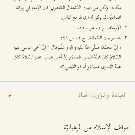
مكانه، ولكن من حيث الاشتغال الظاهري كان الإمام في زنزانة
انفراديّة ولم يكن له ارتباط مع الناس.
الإرشاد، ج ٢، ص ٢٤۰.
تفسير بيان السّعادة، ج ٤، ص ٩٩:
« إنّ محمّدًا صلّى اللهُ عليهِ و آلِهِ و سَلَّمَ قالَ:" إنَّ أخى موسى عليهِ
السّلامُ كانَ عَينُهُ اليُمنى عَمياءً و إنَّ أخى عيسى عليهِ السّلامُ كانَ
عَينُهُ اليُسرى عَمياءً و أنا ذو العَينَينِ."»
العبادة وشؤون الحياة
3
موقف الإسلام من الرهبانيّة