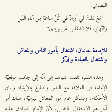
البصري:
"مَعَ ذلكَ لي أورادٌ في كُلِّ ساعَةٍ مِن آناءِ اللَيلِ
والنَّهارِ، فَلا تَشغَلني عَن وِردي"
للإمامة جانبان: اشتغال بأمور الناس والمعاش
واشتغال بالعبادة والذكر
وهذه الفقرة تلفت انتباهنا إلى أنّه إلى جانب موقعيّة
الإمامة في العلاقة مع الناس والتبليغ والإرشاد وبيان
الأحكام، وبشكل عام أمور المعاش الیوميّة، هناك أمر
آخر هو الاشتغال بالنفس، لأنّ الإمام الصادق عليه