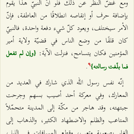
ومع غضّ النظر عن ذلك فلو أنّ النبيّ هذا يقوم
يإضافة حرف أو إنقاصه انطلاقًا من العاطفة، فإنّ
الأمر سيختلف، ويعود كلّ شيء دفعة واحدة، فالنبيّ
كان قلقًا من وضع الناس في قضيّة ولاية أمير
المؤمنين فكان يتسامح، فنزلت الآية:
{وإن لم تفعل
.
فما بلّغت رسالته}
٩
إنّه نفس رسول الله الذي شارك في العديد من
المعارك، وفي معركة أحد أصيب بسهم وجرحت
جبتهته، وقد هاجر من مكّة إلى المدينة متحمّلاً
المتاعب والظلم والاضطهاد الكثير، والذهاب إلى
الغار بصعوبة وتعب، وقطع المسافات في الليل،