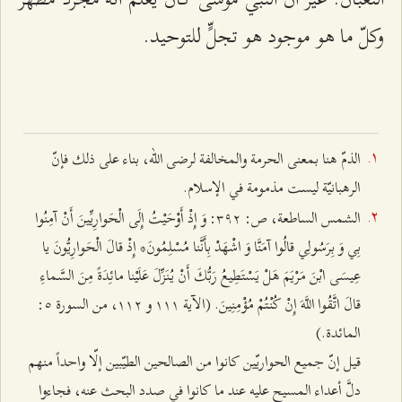
وكلّ ما هو موجود هو تجلٍّ للتوحيد.
الذمّ هنا بمعنى الحرمة والمخالفة لرضى الله، بناء على ذلك فإنّ
الرهبانيّة ليست مذمومة في الإسلام.
الشمس الساطعة، ص: ٣٩٢: وَ إِذْ أَوْحَيْتُ إِلَى الْحَوارِيِّينَ أَنْ آمِنُوا
بِي وَ بِرَسُولِي قالُوا آمَنَّا وَ اشْهَدْ بِأَنَّنا مُسْلِمُونَ* إِذْ قالَ الْحَوارِيُّونَ يا
عِيسَى ابْنَ مَرْيَمَ هَلْ يَسْتَطِيعُ رَبُّكَ أَنْ يُنَزِّلَ عَلَيْنا مائِدَةً مِنَ السَّماءِ
قالَ اتَّقُوا اللَّهَ إِنْ كُنْتُمْ مُؤْمِنِينَ‌. (الآية ۱۱۱ و ۱۱٢، من السورة ٥:
المائدة.)
قيل إنّ جميع الحواريّين كانوا من الصالحين الطيّبين إلّا واحداً منهم
دلَّ أعداء المسيح عليه عند ما كانوا في صدد البحث عنه، فجاءوا