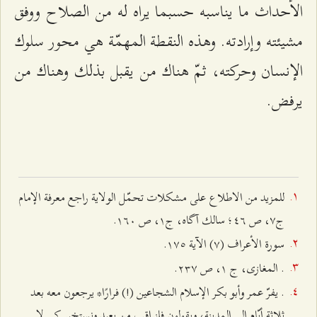
الأحداث ما يناسبه حسبما يراه له من الصلاح ووفق
مشيئته وإرادته. وهذه النقطة المهمّة هي محور سلوك
الإنسان وحركته، ثمّ هناك من يقبل بذلك وهناك من
يرفض.
للمزيد من الاطلاع على مشكلات تحمّل الولاية راجع معرفة الإمام
ج۷، ص ٤٦؛ سالك آگاه، ج۱، ص ۱٦۰.
سورة الأعراف (۷) الآية ۱۷٥.
. المغازى، ج ۱، ص ٢٣۷.
. یفرّ عمر وأبو بكر الإسلام الشجاعين (!) فرارًا* یرجعون معه بعد
ثلاثة أيّام إلى المدينة، ويقولون فلنراقب من بعيد ونستخبر كي لا