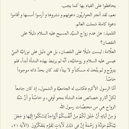
يحافظوا على القيام بها كما يجب.
نعم، لقد أنجز الحواريّون دعوتهم و نشروها و أرسوا أسسها و أقاموا
دعوة كاملة شملت العالم.
التلميذ: هل عدم زواج السيّد المسيح عليه السلام دليلًا على
النقصان؟
العلّامة: ليست دليلًا على النقصان، بل هي دليل على نورانيّة النبيّ
عيسى عليه السلام و روحانيّته، أنّه لم يرتبط بهذه النشأة أبداً، فلم
يتزوّج و لم يتّخذ له مسكناً و لا بيتاً؛ لقد كان بحدّ ذاته موجوداً
خاصّاً.
أمّا الرسول الأكرم فكانت له الجامعيّة و الشمول، إذ كان جامعاً
لكلّ آثار و خصائص هذه النشأة بنحو أوفي، و خاصّةً و أنّ سُنّة
الزواج هي من مختصّات رسول الله.
وَ مِنْ آياتِهِ أَنْ خَلَقَ لَكُمْ مِنْ أَنْفُسِكُمْ أَزْواجاً لِتَسْكُنُوا إِلَيْها وَ جَعَلَ
بَيْنَكُمْ مَوَدَّةً وَ رَحْمَةً إِنَّ فِي ذلِكَ لَآياتٍ لِقَوْمٍ يَتَفَكَّرُونَ. (الآية ٢۱،