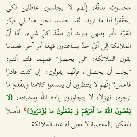
محسوبٌ بدقّة، إنّهم لا يجلسون عاطلين لكي
يحقّقوا لنا ما نريد. لقد جلسنا نحن هنا في مركز
القوّة نأمر وننهى ونريد أن ننفّذ كلّ شيء، أمّا أنّ
الملائکة إلى أيّ حدّ يساعدون فهذا أمر آخر. فعندما
يقول الملائكة: "لن يحصل" فمهما قلتم أنتم:
"يجب أن يحصل"، فإنّهم يقولون: "إن كنت قادرًا
فاعمل!" إنّهم لا ينتظرون أن يسمعوا كلامنا وينفّذوا ما
نرجوه، فهؤلاء لا يتجاوزون إرادة الله ومشيئته:
{لا
فأصلاً
يَعْصُونَ اللَّهَ ما أَمَرَهُمْ وَ يَفْعَلُونَ ما يُؤْمَرُونَ}
٥
التفكير بالمعصية لا معنى له عند الملائكة.