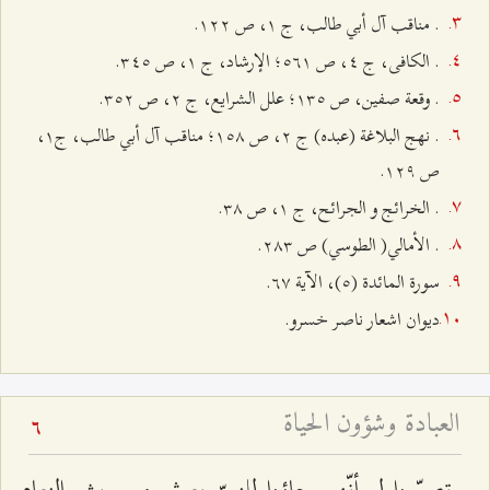
. مناقب آل أبي ‌طالب، ج ۱، ص ۱٢٢.
. الكافى، ج ٤، ص ٥٦۱؛ الإرشاد، ج ۱، ص ٣٤٥.
. وقعة صفين، ص ۱٣٥؛ علل الشرايع، ج ٢، ص ٣٥٢.
. نهج البلاغة (عبده) ج ٢، ص ۱٥۸؛ مناقب آل أبي ‌طالب، ج۱،
ص ۱٢٩.
. الخرائج و الجرائح، ج ۱، ص ٣۸.
. الأمالي( الطوسي) ص ٢۸٣.
سورة المائدة (٥)، الآية ٦۷.
ديوان اشعار ناصر خسرو.
العبادة وشؤون الحياة
6
تصوّروا لو أنّهم جاؤوا للنبيّ بعرش من ريش النعام