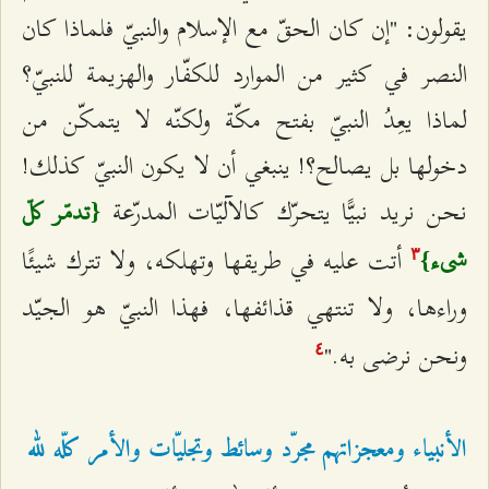
يقولون: "إن كان الحقّ مع الإسلام والنبيّ فلماذا كان
النصر في كثير من الموارد للكفّار والهزيمة للنبيّ؟
لماذا يعِدُ النبيّ بفتح مكّة ولكنّه لا يتمكّن من
دخولها بل يصالح؟! ينبغي أن لا يكون النبيّ كذلك!
نحن نريد نبيًّا يتحرّك كالآليّات المدرّعة
{تدمّر كلّ
أتت عليه في طريقها وتهلكه، ولا تترك شيئًا
شيء}
٣
وراءها، ولا تنتهي قذائفها، فهذا النبيّ هو الجيّد
ونحن نرضى به."
٤
الأنبياء ومعجزاتهم مجرّد وسائط وتجليّات والأمر كلّه لله