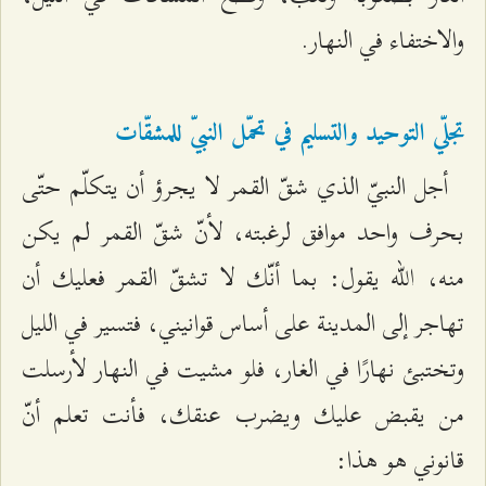
والاختفاء في النهار.
تجلّي التوحيد والتسليم في تحمّل النبيّ للمشقّات
أجل النبيّ الذي شقّ القمر لا يجرؤ أن يتكلّم حتّى
بحرف واحد موافق لرغبته، لأنّ شقّ القمر لم يكن
منه، الله يقول: بما أنّك لا تشقّ القمر فعليك أن
تهاجر إلى المدينة على أساس قوانيني، فتسير في الليل
وتختبئ نهارًا في الغار، فلو مشيت في النهار لأرسلت
من يقبض عليك ويضرب عنقك، فأنت تعلم أنّ
قانوني هو هذا: