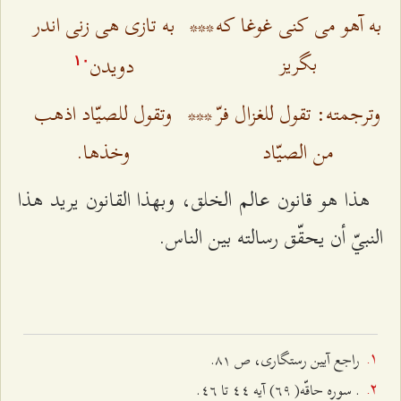
به آهو می کنی غوغا که
***
به تازی هی زنی اندر
بگریز
دویدن
۱۰
وترجمته: تقول للغزال فرّ
***
وتقول للصيّاد اذهب
من الصيّاد
وخذها.
هذا هو قانون عالم الخلق، وبهذا القانون يريد هذا
النبيّ أن يحقّق رسالته بين الناس.
راجع آيين رستگاری، ص ۸۱.
. سوره حاقّه( ٦٩) آيه ٤٤ تا ٤٦.