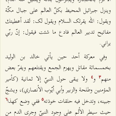
وينزل جبرائیل المحيط بكلّ العالم على جبال مكّة
ويقول: الله يقرئک السلام ویقول لک: لقد أعطيتك
مفاتيح تدبير العالم فادع ما شئت فیقول: إنّ ربّي
يراني.
وفي معركة أحد حين يأتي خالد بن الوليد
بخمسمائة مقاتل ويهزم الجمع ويقتلعهم ويفرّ بعض
منهم
و
ولا یبقى حول النبيّ إلا ثمانية (كأمير
٤
٣
المؤمنين وطلحة والزبير وأبي أيّوب الأنصاري)، ويشجّ
جبينه، وتدخل فيه حلقات خوذته
ففي وضع كهذا
٦
٥
حيث سيطر الألم على وجود النبيّ وجرى الدم من