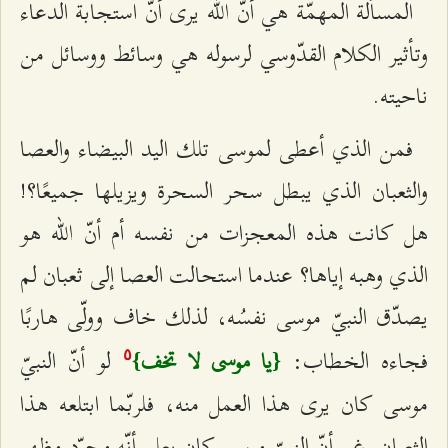
المسألة المهمّة هي أنّ الله يرى أنّ استجابة الدعاء
وتأثير الكلام القدّوسي لرسوله هي وسائط ووسائل من
ناحیته.
فمن الذي أعطى لموسى تلك اليد البيضاء والعصا
والثعبان الذي يبطل سحر السحرة ويزيلها جميعًا؟!
هل كانت هذه المعجزات من نفسه أم أنّ الله هو
الذي وهبه إياها؟ عندما استحالت العصا إلى ثعبان لم
يصدّق النبيّ موسى نفسُه، لذلك خاف وولّى هاربًا
فجاءه الخطاب:
لو أنّ النبيّ
{يا موسى لا تخف}
٥
موسى كان يرى هذا العمل منه، فلربّما ابتلعه هذا
الثعبان. غير أنّ النبيّ موسى كان يعلم أنّه مجرّد مظهر