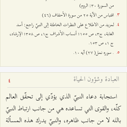
من السورة ٣۰: الروم‌)
اقتباس من الآية ٢٥ من سورة الأحقاف (٤٦)
لمزيد من الاطلاع على النظرات الخاطئة إلى النبيّ راجع: أسد
الغابة، ج٣، ص ۱٥٥؛ أنساب الأشراف ج۱، ص ٣٥۸؛ الإرشاد،
ج ۱، ص ۱٥٣.
. سوره نمل( ٢۷) آيه ۱۰.
العبادة وشؤون الحياة
4
استجابة دعاء النبيّ الذي يؤدّي إلى تحقّق العالم
كلّه، والقوى التي تساعده هي من جانب ارتباط النبيّ
بالله لا من جانب ظاهره، والنبيّ يدرك هذه المسألة