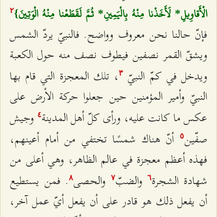
الْأَقاوِيلِ* لَأَخَذْنا مِنْهُ بِالْيَمِينِ* ثُمَّ لَقَطَعْنا مِنْهُ الْوَتِينَ}
٢
فإنّ حالنا نحن معروف وواضح. فالنبيّ يردّ الشمس
ويشقّ القمر نصفين فيطوف نصف منه حول الكعبة
ويدخل في كمّ النبيّ
، تلك المعجزة التي قام بها
٣
النبيّ وأمير المؤمنين حين جعلوا حركة الأرض على
عكس ما كانت عليه، ورأى كلّ أهل المدينة
وجيش
٤
صفّين
أنّ هناك شمسًا تختفي من أمام أعينهم،
٥
فهذه أعظم معجزة في عالم الظاهر، وهي أعلى من
شهادة الشجرة
والضبّ
والحصى
. فمن يستطيع
۸
۷
٦
أن يفعل ذلك هو قادر على أن يفعل أيّ عمل آخر،