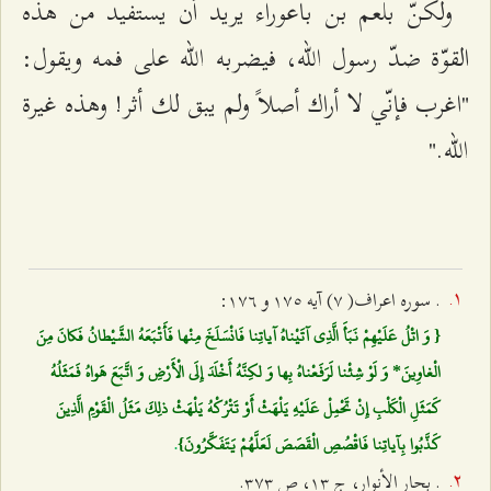
ولكنّ بلعم بن باعوراء يريد أن يستفيد من هذه
القوّة ضدّ رسول الله، فيضربه الله على فمه ويقول:
"اغرب فإنّي لا أراك أصلاً ولم يبق لك أثر! وهذه غيرة
الله."
. سوره اعراف( ۷) آيه ۱۷٥ و ۱۷٦:
{ وَ اتْلُ عَلَيْهِمْ نَبَأَ الَّذِي آتَيْناهُ آياتِنا فَانْسَلَخَ مِنْها فَأَتْبَعَهُ الشَّيْطانُ فَكانَ مِنَ
الْغاوِينَ* وَ لَوْ شِئْنا لَرَفَعْناهُ بِها وَ لكِنَّهُ أَخْلَدَ إِلَى الْأَرْضِ وَ اتَّبَعَ هَواهُ فَمَثَلُهُ
كَمَثَلِ الْكَلْبِ إِنْ تَحْمِلْ عَلَيْهِ يَلْهَثْ أَوْ تَتْرُكْهُ يَلْهَثْ ذلِكَ مَثَلُ الْقَوْمِ الَّذِينَ
كَذَّبُوا بِآياتِنا فَاقْصُصِ الْقَصَصَ لَعَلَّهُمْ يَتَفَكَّرُونَ}
.
. بحار الأنوار، ج ۱٣، ص ٣۷٣.