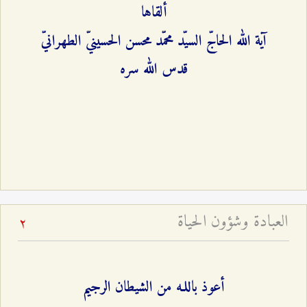
ألقاها
آية الله الحاجّ السيّد محمّد محسن الحسينيّ الطهرانيّ
قدس الله سره
العبادة وشؤون الحياة
2
أعوذ باللـه من الشيطان الرجيم