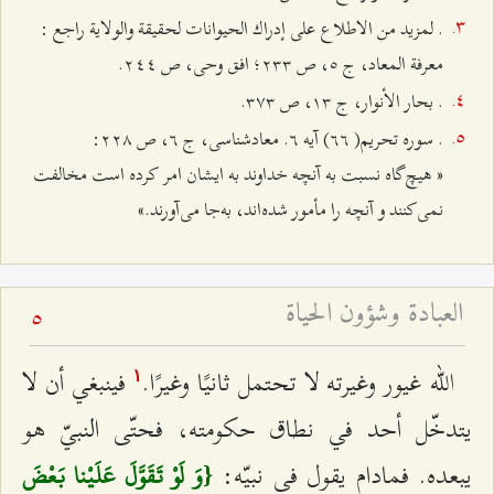
. لمزيد من الاطلاع على إدراك الحيوانات لحقيقة والولاية راجع :
معرفة المعاد، ج ٥، ص ٢٣٣؛ افق وحى، ص ٢٤٤.
. بحار الأنوار، ج ۱٣، ص ٣۷٣.
. سوره تحريم( ٦٦) آيه ٦. معادشناسى، ج ٦، ص ٢٢۸:
« هيچ‌گاه نسبت به آنچه خداوند به ايشان امر كرده است مخالفت
نمى‌كنند و آنچه را مأمور شده‌اند، به‌جا مى‌آورند.»
العبادة وشؤون الحياة
5
الله غيور وغيرته لا تحتمل ثانيًا وغيرًا.
فينبغي أن لا
۱
يتدخّل أحد في نطاق حكومته، فحتّى النبيّ هو
يبعده. فمادام يقول في نبيّه:
{وَ لَوْ تَقَوَّلَ عَلَيْنا بَعْضَ