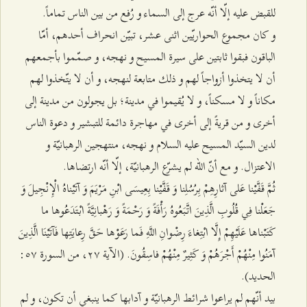
للقبض عليه إلّا أنّه عرج إلى السماء و رُفع من بين الناس تماماً.
و كان مجموع الحواريّين اثنى عشر، تبيّن انحراف أحدهم، أمّا
الباقون فبقوا ثابتين على سيرة المسيح و نهجه، و صمّموا بأجمعهم
أن لا يتخذوا أزواجاً لهم و ذلك متابعة لنهجه، و أن لا يتّخذوا لهم
مكاناً و لا مسكناً، و لا يُقيموا في مدينة؛ بل يجولون من مدينة إلى
أخرى و من قريةً إلى أخرى في مهاجرة دائمة للتبشير و دعوة الناس
لدين السيّد المسيح عليه السلام و نهجه، منتهجين الرهبانيّة و
الاعتزال. و مع أنّ الله لم يشرّع الرهبانيّة، إلّا أنّه ارتضاها.
ثُمَّ قَفَّيْنا عَلى‌ آثارِهِمْ بِرُسُلِنا وَ قَفَّيْنا بِعِيسَى ابْنِ مَرْيَمَ وَ آتَيْناهُ الْإِنْجِيلَ وَ
جَعَلْنا فِي قُلُوبِ الَّذِينَ اتَّبَعُوهُ رَأْفَةً وَ رَحْمَةً وَ رَهْبانِيَّةً ابْتَدَعُوها ما
كَتَبْناها عَلَيْهِمْ إِلَّا ابْتِغاءَ رِضْوانِ اللَّهِ فَما رَعَوْها حَقَّ رِعايَتِها فَآتَيْنَا الَّذِينَ
آمَنُوا مِنْهُمْ أَجْرَهُمْ وَ كَثِيرٌ مِنْهُمْ فاسِقُونَ. (الآية ٢۷، من السورة ٥۷:
الحديد).
بيد أنّهم لم يراعوا شرائط الرهبانيّة و آدابها كما ينبغي أن تكون، و لم