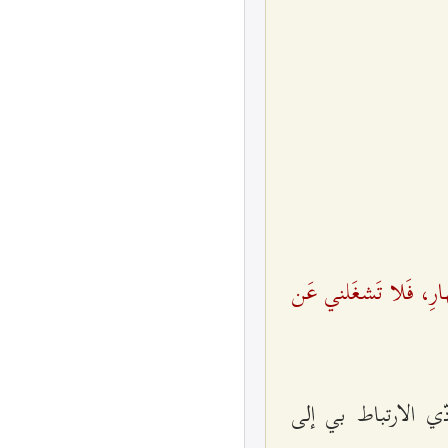
هارِ، فَلا تَشغَلني عَن
ي الارتباط بي إلى