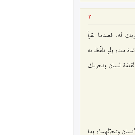
3
يك له. فعندما يقرأ
ئدة منه، ولو تلفّظ به
ا لقلقة لسان وتحريك
إنسان وتحوّلهما، وما