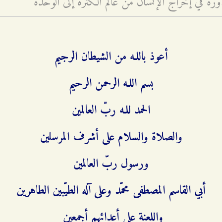
وره في إخراج الإنسان من عالم الكثرة إلى الوحدة
أعوذ باللـه من الشيطان الرجيم
بسم اللـه الرحمن الرحيم
الحمد للـه ربّ العالمين
والصلاة والسلام على أشرف المرسلين
ورسول ربّ العالمين
أبي القاسم المصطفى محمّد وعلى آله الطيّبين الطاهرين
واللعنة على أعدائهم أجمعين