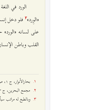
الورد في اللغة
«الوِرد»
فلو دخل إنسان
٢
على لسانه «الورد» ح
القلب وباطن الإنسان 
بحارالأنوار، ج ١، ص ٢٢٤؛ روح مجرد، ص ١٧٨.
مجمع البحرين، ج ٣، ص ١٥٩.
وبالطبع له مراتب سيأت