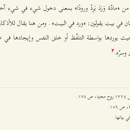
 من «مادّة وَرَدَ يَرِدُ ورودًا» بمعنى دخول شيء في شيء 
 في بيت يقولون: «ورد في البيت» . ومن هنا يقال للأذكار 
يث يوردها بواسطة التلفّظ أو خلق النفس وإيجادها في عا
وسرّه.
٣
ي بيانها.