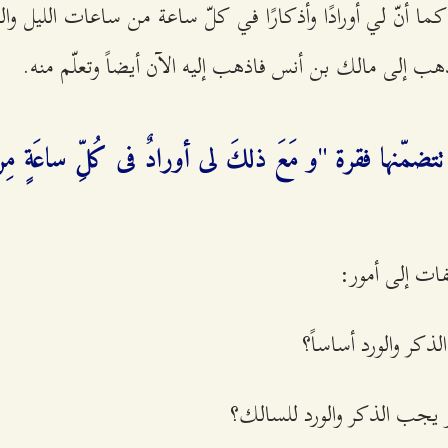
أنّ لي أورادًا وأذكارًا في كلّ ساعة من ساعات الليل وال
 إلى مالك بن أنس فاذهب إليه الآن أيضاً وتعلّم منه.
تضمّنها فقرة "و مَعَ ذلكَ لى أورادٌ فى كُلِّ ساعَةٍ مِن آ
تفات إلى أمور:
الذكر والورد أساساً؟
حو يجب الذكر والورد للسالك؟