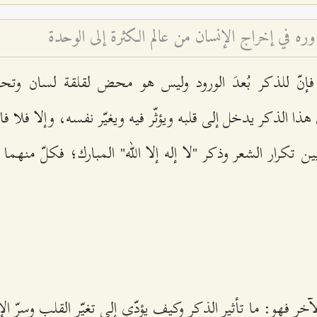
وره في إخراج الإنسان من عالم الكثرة إلى الوحدة
فإنّ للذكر بُعدَ الورود وليس هو محض لقلقة لسان وتحر
 هذا الذكر يدخل إلى قلبه ويؤثّر فيه ويغيّر نفسه، وإلا فلا فا
ين تكرار الشعر وذكر "لا إله إلا الله" المبارك؛ فكلّ منهم
لآخر فهو: ما تأثير الذكر وكيف يؤدّي إلى تغيّر القلب وسرّ ال