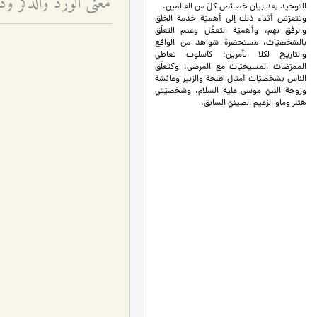
معنى الورد والذكر ود
التوحيد بعد بيان خصائص كلّ من العالمين.
وتتعرّض أثناء ذلك إلى أهميّة خدمة الخلق
والرفق بهم، وأهميّة التعقّل وعدم التعلّق
بالشخصيّات، مستحضرة شواهد من الواقع
والتاريخ لكلا الأمرين؛ كأسلوب تعاطي
الممرّضات المسيحيّات مع المرضى، وكتعلّق
الناس بشخصيّات أمثال طلحة والزبير وعائشة
وزوجة النبيّ موسى عليه السلام، وشخصيّتي
هتلر وماو الزعيم الصينيّ السابق.