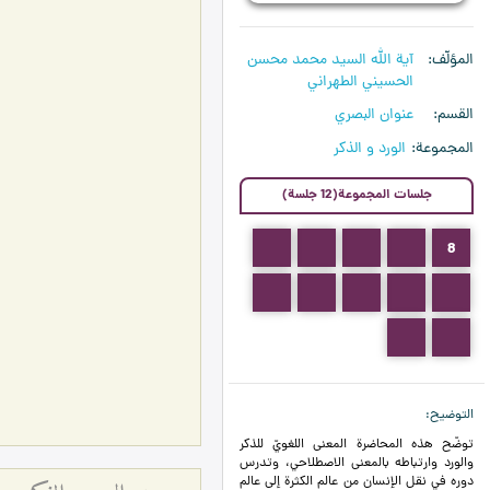
المؤلّف
آية الله السيد محمد محسن
الحسيني الطهراني
القسم
عنوان البصري
المجموعة
الورد و الذكر
جلسات المجموعة(12 جلسة)
12
11
10
9
8
17
16
15
14
13
19
18
التوضيح
توضّح هذه المحاضرة المعنى اللغويّ للذكر
والورد وارتباطه بالمعنى الاصطلاحي، وتدرس
دوره في نقل الإنسان من عالم الكثرة إلى عالم