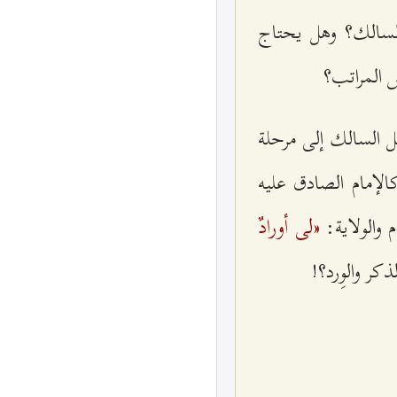
 السالك؟ وهل يحتاج
ض المراتب؟
صل السالك إلى مرحلة
لإمام الصادق عليه
«لى أورادٌ
 والولاية:
ذكر والوِرد؟!