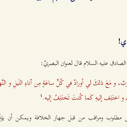
دي!
م الصادق عليه السلام قال لعنوان البصريّ:
بٌ، و مَعَ ذلكَ لي أورادٌ في كُلِّ ساعَةٍ مِن آناءِ اللَيلِ و النَّ
 اختَلِف إليهِ كَما كُنتَ تَختَلِفُ إليه.
۱
ل مطلوب ومراقب من قبل جهاز الخلافة ويمكن أن يؤدّ