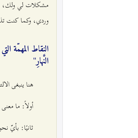
مشكلات لي ولك، كما 
وردي، وكما كنت تذهب
النقاط المهمّة التي ت
النَّهارِ"
هنا ینبغی الال
أولاً: ما معنى 
ثانيًا: بأيّ ن