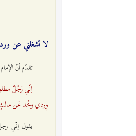
لا تشغلني عن ور
تقدّم أنّ الإما
إنّي رَجُلٌ مطلو
وِردي وخُذ عَن مالكٍ و
يقول إنّي رج