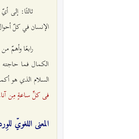
ثالثًا: إلى أ
الإنسان في كلّ أحوا
رابعًا وأهمّ م
الكمال فما حاجته ب
السلام الذي هو أكمل 
فى كلِّ ساعةٍ مِن آناءِ 
المعنى اللغويّ للوِ