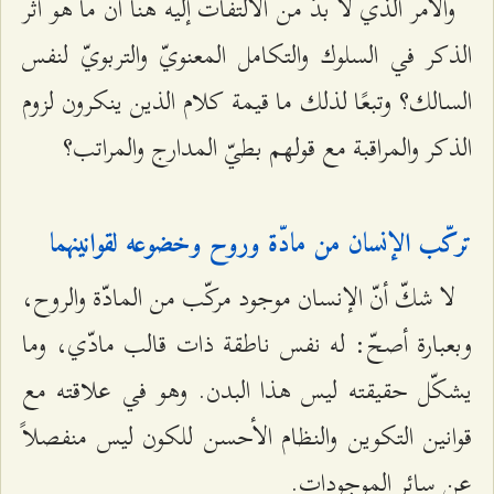
والأمر الذي لا بدّ من الالتفات إليه هنا أن ما هو أثر
الذكر في السلوك والتكامل المعنويّ والتربويّ لنفس
السالك؟ وتبعًا لذلك ما قيمة كلام الذين ينكرون لزوم
الذكر والمراقبة مع قولهم بطيّ المدارج والمراتب؟
تركّب الإنسان من مادّة وروح وخضوعه لقوانينهما
لا شكّ أنّ الإنسان موجود مركّب من المادّة والروح،
وبعبارة أصحّ: له نفس ناطقة ذات قالب مادّي، وما
يشكّل حقيقته ليس هذا البدن. وهو في علاقته مع
قوانين التكوين والنظام الأحسن للكون ليس منفصلاً
عن سائر الموجودات.