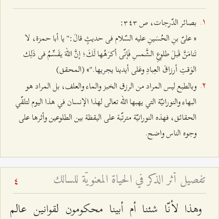
بصائر الدّرجات، ص ٣٤٣:
« علىّ بنِ الحُسَينِ عليه السّلام فى حديثٍ قالَ:" يا أبا حمزة، لا
تَنامَنَّ قَبلَ طلوعِ الشَّمسِ فَإنّى أكرَهُها لَكَ؛ إنَّ اللهَ يقَسِّمُ فى ذَلِك
الوَقتِ أرزاقَ العِبادِ وعَلى أيدينا يجريها."» (المحقق)
وبالطبع ليس المراد من الرزق الخبز والماء والعلف، بل المراد هو
البهاء والنورانيّة التي يهبها الله تعالى لهذا الإنسان في هذا اليوم لتلقّي
الحقائق، فهذه النورانيّة مترتّبة على اليقظة بين الطلوعين وأثرها على
وجوه الناس واضح.
تفصيل أثر الذكر في الحياة المعنويّة للسالك
4
وهذا لأنّا شئنا أم أبينا محكومون لقوانين عالم