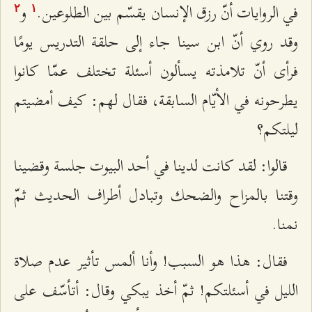
في الروايات أنّ رزق الإنسان يقسّم بين الطلوعين.
و
٢
۱
وقد روي أنّ ابن سينا جاء إلى حلقة التدريس يومًا
فرأى أنّ تلامذته يسألون أسئلة تختلف عمّا كانوا
يطرحونه في الأيّام السابقة، فقال لهم: كيف أمضيتم
ليلتكم؟
قالوا: لقد كانت لدينا في أحد البيوت جلسة وقضينا
وقتنا بالمزاح والضحك وتبادل أطراف الحديث ثمّ
نمنا.
فقال: هذا هو السبب! وأنا ألمس تأثير عدم صلاة
الليل في أسئلتکم! ثمّ أخذ يبكي وقال: أتأسّف على