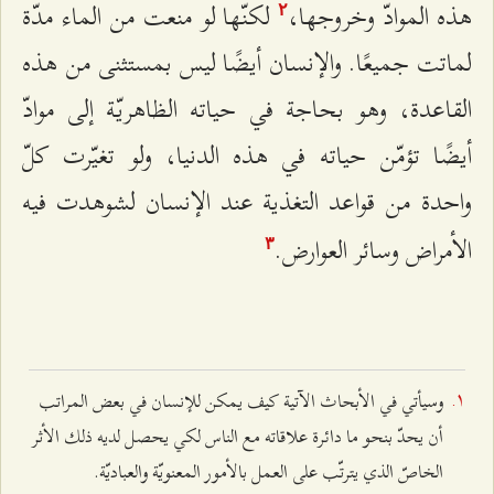
هذه الموادّ وخروجها،
لكنّها لو منعت من الماء مدّة
٢
لماتت جميعًا. والإنسان أيضًا ليس بمستثنى من هذه
القاعدة، وهو بحاجة في حياته الظاهريّة إلى موادّ
أيضًا تؤمّن حياته في هذه الدنيا، ولو تغيّرت كلّ
واحدة من قواعد التغذية عند الإنسان لشوهدت فيه
الأمراض وسائر العوارض.
٣
وسيأتي في الأبحاث الآتية كيف يمكن للإنسان في بعض المراتب
أن يحدّ بنحو ما دائرة علاقاته مع الناس لكي يحصل لديه ذلك الأثر
الخاصّ الذي يترتّب على العمل بالأمور المعنويّة والعباديّة.