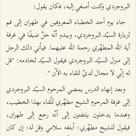
البروجردي وكنت أصغي إليه، فكان يقول:
جاء يوم أحد الخطباء المعروفين في طهران إلى قم
لزيارة السيّد البروجردي، ويبدو أنّه حلّ ضيفًا في غرفة
آية الله المطهّري رحمة الله عليهما. فيأتي ذلك الرجل
إلى منزل السيّد البروجردي فيقول السيّد لخادمه: "قل
له إنّي لا مجال لديّ للقاء به الآن ".
وبعد إنهاء الدرس يمضي المرحوم السيّد البروجردي
إلى غرفة المرحوم الشيخ مطهّري للّقاء بهذا الخطيب،
وعندما يدخلون يلتفتون إلى أنّه رجع إلى طهران،
فيقول للشيخ مطهّري: أبلغه سلامي وقل له: إن كان