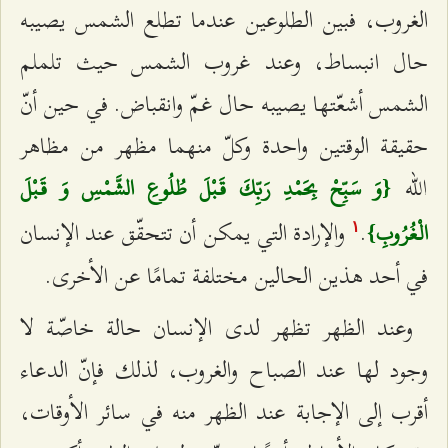
الغروب، فبين الطلوعين عندما تطلع الشمس يصيبه
حال انبساط، وعند غروب الشمس حيث تلملم
الشمس أشعّتها يصيبه حال غمّ وانقباض. في حين أنّ
حقيقة الوقتين واحدة وكلّ منهما مظهر من مظاهر
الله
{وَ سَبِّحْ بِحَمْدِ رَبِّكَ قَبْلَ طُلُوعِ الشَّمْسِ وَ قَبْلَ
.
والإرادة التي يمكن أن تتحقّق عند الإنسان
الْغُرُوبِ}
۱
في أحد هذين الحالين مختلفة تمامًا عن الأخرى.
وعند الظهر تظهر لدى الإنسان حالة خاصّة لا
وجود لها عند الصباح والغروب، لذلك فإنّ الدعاء
أقرب إلى الإجابة عند الظهر منه في سائر الأوقات،