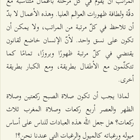
المراتب أن يقوم في كلّ مرحلة بأعمال متناسبة مع
دقّة ولطافة ظهورات العوالم العليا. وهذه الأعمال لا بدّ
أن تلاحظ في كلّ مرتبة من المراتب، ولا يمكن أن
تكون على نسق واحد. لأنّ الإنسان خاضع لقانون
يقتضي في كلّ مرتبة ظهورًا وبروزًا، تمامًا كما
تتكلّمون مع الأطفال بطريقة، ومع الكبار بطريقة
أخرى.
لماذا يجب أن تكون صلاة الصبح ركعتين وصلاة
الظهر والعصر أربع ركعات وصلاة المغرب ثلاث
ركعات؟ هل جعل الله هذه العبادات للناس على أساس
ميوله ورغباته كالميول والرغبات التي عندنا نحن؟!