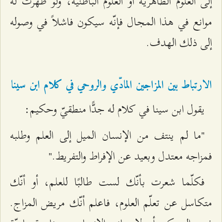
إلى العلوم الظاهريّة أو العلوم الباطنيّة، ولو ظهرت له
موانع في هذا المجال فإنّه سيكون فاشلاً في وصوله
إلى ذلك الهدف.
الارتباط بين المزاجين المادّي والروحي في كلام ابن سينا
يقول ابن سينا في كلام له جدًّا منطقيّ وحكيم:
"ما لم ينتف من الإنسان الميل إلى العلم وطلبه
فمزاجه معتدل وبعيد عن الإفراط والتفريط."
فكلّما شعرت بأنّك لست طالبًا للعلم، أو أنّك
متكاسل عن تعلّم العلوم، فاعلم أنّك مريض المزاج.