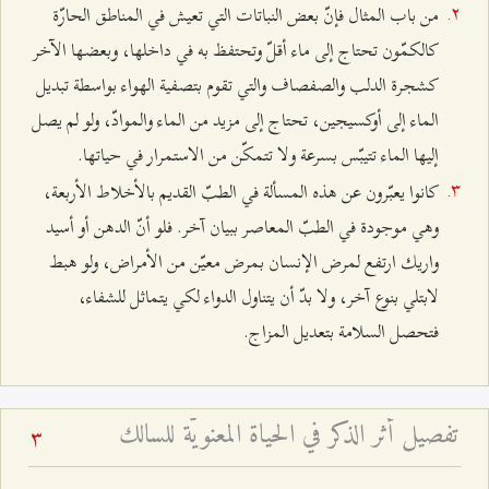
من باب المثال فإنّ بعض النباتات التي تعيش في المناطق الحارّة
كالكمّون تحتاج إلى ماء أقلّ وتحتفظ به في داخلها، وبعضها الآخر
كشجرة الدلب والصفصاف والتي تقوم بتصفية الهواء بواسطة تبديل
الماء إلى أوكسيجين، تحتاج إلى مزيد من الماء والموادّ، ولو لم يصل
إليها الماء تتيبّس بسرعة ولا تتمكّن من الاستمرار في حياتها.
كانوا يعبّرون عن هذه المسألة في الطبّ القديم بالأخلاط الأربعة،
وهي موجودة في الطبّ المعاصر ببيان آخر. فلو أنّ الدهن أو أسيد
واريك ارتفع لمرض الإنسان بمرض معيّن من الأمراض، ولو هبط
لابتلي بنوع آخر، ولا بدّ أن يتناول الدواء لكي يتماثل للشفاء،
فتحصل السلامة بتعديل المزاج.
تفصيل أثر الذكر في الحياة المعنويّة للسالك
3