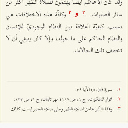
وقد كان الأعاظم أيضًا يهتمّون لصلاة الظهر أكثر من
سائر الصلوات. .
وكافّة هذه الاختلافات هي
و
٣
٢
بسبب كيفيّة العلاقة بين النظام الوجوديّ للإنسان
والنظام الحاكم على ما حوله، وإلا كان ينبغي أن لا
تختلف تلك الحالات.
. سورة ق(٥۰) الآية ٣٩.
. انوار الملكوت، ج ۱، ص ۱٩۷؛ مهر تابناك، ج ۱، ص ٢٣٣.
. وهذا التأثير خاصّ لصلاة الظهر وحتّى صلاة العصر ليست كذلك.