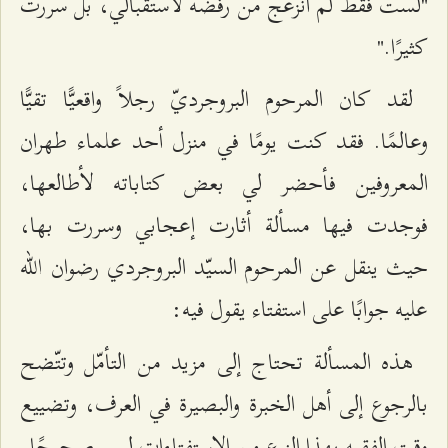
"لست فقط لم أنزعج من رفضه لاستقبالي، بل سررت
كثيرًا."
لقد كان المرحوم البروجرديّ رجلاً واقعيًّا تقيًّا
وعالمًا. فقد كنت يومًا في منزل أحد علماء طهران
المعروفين فأحضر لي بعض كتاباته لأطالعها،
فوجدت فيها مسألة أثارت إعجابي وسررت بها،
حيث ينقل عن المرحوم السيّد البروجردي رضوان الله
عليه جوابًا على استفتاء يقول فيه:
هذه المسألة تحتاج إلى مزيد من التأمّل وتتّضح
بالرجوع إلى أهل الخبرة والبصيرة في العرف، وتضييع
وقت الفقيه بهذا النوع من الاستفتاءات ليس صحيحًا.