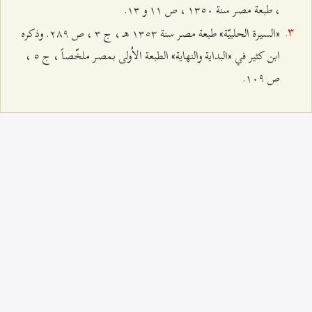
، طبعة‌ مصر سنة‌ ۱٣٥۰ ، ص‌ ۱۱ و ۱٣.
«السيرة‌ الحلبيّة‌‌» طبعة‌ مصر سنة‌ ۱٣٥٣ هـ ، ج‌ ٣ ، ص‌ ٢۸٩. وذكره‌
ابن‌ كثير في «البداية‌ والنهاية» الطبعة‌ الاُولی بمصر ملخّصاً ، ج‌ ٥ ،
ص‌ ۱۰٩.