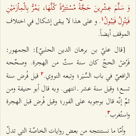
وَ سَلَّمَ عِشْرِينَ حَجَّةً مُسْتَتِرَّةً كُلَّهَا، يَمُرُّ بِالْمِأزَمَيْنِ
فَيَنْزِلُ فَيَبُولُ
. و علی هذا لا يبقی‌ إشكال‌ في اختلاف‌
۱
الموقف‌ أيضاً.
[قال‌ عليّ بن‌ برهان‌ الدين‌ الحلبيّ]: الجمهور:
فَرْضُ الحجّ كان‌ سنة‌ ستّ من‌ الهجرة‌. وصحّحه‌
الرافعيّ في باب‌ السِّيَر؛ وتبعه‌ النووي‌.
قيل‌ فُرض‌ سنة‌
٢
تسع‌؛ وقيل‌ سنة‌ عشر ـ انتهی‌. وبه‌ قال‌ أبو حنيفة‌ ومن‌
ثمّ إنّه‌ قال‌ بوجوبه‌ علی الفور؛ وقيل‌ فُرض‌ قبل‌ الهجرة‌
واستُغرب
.
٣
وأمّا ما نستنتجه‌ من‌ بعض‌ روايات‌ الخاصّة‌ التي تدلّ