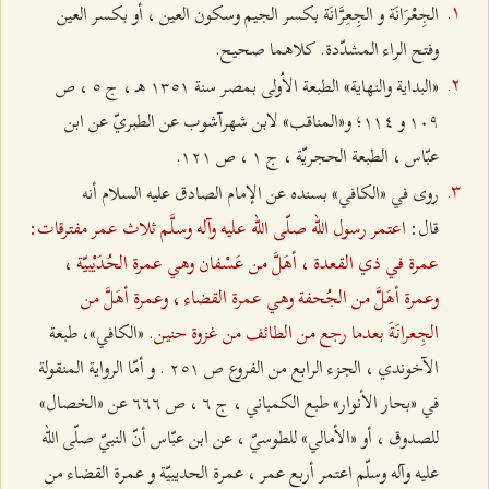
الجِعْرَانَة‌ و الجِعِرَّانَة‌ بكسر الجيم‌ وسكون‌ العين‌ ، أو بكسر العين‌
وفتح‌ الراء المشدّدة‌. كلاهما صحيح‌.
«البداية‌ والنهاية» الطبعة‌ الاُولی‌ بمصر سنة‌ ۱٣٥۱ هـ ، ج‌ ٥ ، ص‌
۱۰٩ و ۱۱٤؛ و«المناقب» لابن‌ شهرآشوب‌ عن‌ الطبريّ عن‌ ابن‌
عبّاس‌ ، الطبعة‌ الحجريّة‌ ، ج‌ ۱ ، ص‌ ۱٢۱.
روی في «الكافي‌» بسنده‌ عن‌ الإمام‌ الصادق‌ عليه‌ السلام‌ أنه‌
اعتمر رسول الله‌‌‌ صلّی الله‌‌‌ عليه‌ وآله‌ وسلَّم‌ ثلاث‌ عمر مفترقات‌:
قال‌:
عمرة‌ في ذي‌ القعدة‌ ، أهَلَّ من‌ عَسْفان‌ وهي‌ عمرة‌ الحُدَيْبيّة‌ ،
وعمرة‌ أهَلَّ من‌ الجُحفة‌ وهي‌ عمرة‌ القضاء ، وعمرة‌ أهَلَّ من‌
الجِعرانَةَ بعدما رجع‌ من‌ الطائف‌ من‌ غزوة‌ حنين‌.
«الكافي‌»، طبعة‌
الآخوندي‌ ، الجزء الرابع‌ من‌ الفروع‌ ص‌ ٢٥۱ . و أمّا الرواية‌ المنقولة‌
في «بحار الأنوار» طبع‌ الكمباني‌ ، ج‌ ٦ ، ص‌ ٦٦٦ عن‌ «الخصال»
للصدوق‌ ، أو «الأمالي‌‌» للطوسيّ ، عن‌ ابن‌ عبّاس‌ أنّ النبيّ صلّی الله‌‌‌
عليه‌ وآله‌ وسلّم‌ اعتمر أربع‌ عمر ، عمرة‌ الحديبيّة‌ و عمرة‌ القضاء من‌