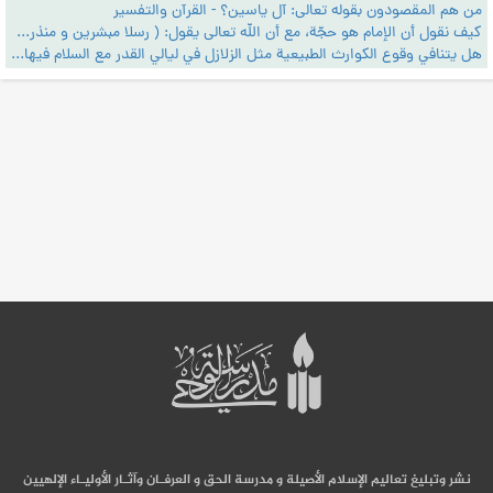
من هم المقصودون بقوله تعالى: آل ياسين؟ - القرآن والتفسير
كيف نقول أن الإمام هو حجّة، مع أن الله تعالى يقول: ( رسلا مبشرين و منذرين لئلا يكون للناس على الله حجّة بعد الرسل) ؟ - القرآن والتفسير
هل يتنافي وقوع الكوارث الطبيعية مثل الزلازل في ليالي القدر مع السلام فيها؟ - القرآن والتفسير
نشر وتبليغ تعاليم الإسلام الأصيلة و مدرسة الحق و العرفـان وآثـار الأوليـاء الإلهيين