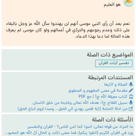
هو العليم
نعم بعد أن رأى النبي موسى أنهم لن يهتدوا سأل الله عز وجل بالبقاء
على ذلك وعدم رجوعهم والتردّي في أعمالهم ولو كان موسى لم يعرف
هذه الحالة لما دعا بهذا الدعاء.
المواضيع ذات الصلة
تفسير آيات القرآن
المستندات المرتبطة
الصلاة و آثارها
مقدمة في معنى المفهوم و المنطوق
كتاب معرفة الله ج1 | مع PDF
سبيل الفلاح ج1: هدف الله تعالى وغايته من خلق الانسان
من ادلة الامامة (آية افمن يهدي الي الحق... ومبدا لزوم اتباع الحق)
الأسئلة ذات الصلة
ما المراد من قوله تعالى: آمنوا كما آمن الناس؟ - القرآن والتفسير
ورد في القرآن الكريم {اتقوا ربكم}، فما معنى ذلك، و الحال أنّ الله هو المحبوب الذي لا شر فيه؟ - القرآن والتفسير