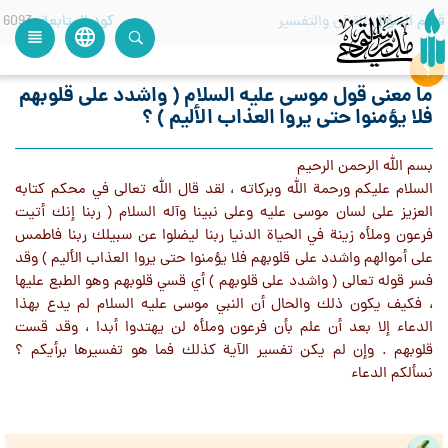
قسم السؤال
القرآن والتفسير
كود المتابعة
6093
language
view_headline
close
search
ما معنى قول موسى عليه السلام ( واشدد على قلوبهم
فلا يؤمنوا حتى يروا العذاب الأليم ) ؟
بسم الله الرحمن الرحيم
السلام عليكم ورحمة الله وبركاته ، لقد قال الله تعالى في محكم كتابه
العزيز على لسان موسى عليه وعلى نبينا وآله السلام ( ربنا إنك أتيت
فرعون وملأه زينة في الحياة الدنيا ربنا ليضلوا عن سبيلك ربنا فاطمس
على أموالهم واشدد على قلوبهم فلا يؤمنوا حتى يروا العذاب الأليم ) وقد
فسر قوله تعالى ( واشدد على قلوبهم ) أي قسي قلوبهم وهو الطبع عليها
، فكيف يكون ذلك والحال أن النبي موسى عليه السلام لم يدع بهذا
الدعاء إلا بعد أن علم بأن فرعون وملأه لن يهتدوا أبدا ، وقد قست
قلوبهم . وإن لم يكن تفسير الآية كذلك فما هو تفسيرها برأيكم ؟
نسألكم الدعاء