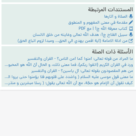
المستندات المرتبطة
الصلاة و آثارها
مقدمة في معنى المفهوم و المنطوق
كتاب معرفة الله ج1 | مع PDF
سبيل الفلاح ج1: هدف الله تعالى وغايته من خلق الانسان
من ادلة الامامة (آية افمن يهدي الي الحق... ومبدا لزوم اتباع الحق)
الأسئلة ذات الصلة
ما المراد من قوله تعالى: آمنوا كما آمن الناس؟ - القرآن والتفسير
ورد في القرآن الكريم {اتقوا ربكم}، فما معنى ذلك، و الحال أنّ الله هو المحبوب الذي لا شر فيه؟ - القرآن والتفسير
من هم المقصودون بقوله تعالى: آل ياسين؟ - القرآن والتفسير
ما معنى قول موسى عليه السلام ( واشدد على قلوبهم فلا يؤمنوا حتى يروا العذاب الأليم ) ؟ - القرآن والتفسير
كيف نقول أن الإمام هو حجّة، مع أن الله تعالى يقول: ( رسلا مبشرين و منذرين لئلا يكون للناس على الله حجّة بعد الرسل) ؟ - القرآن والتفسير