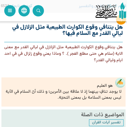
قسم السؤال
القرآن والتفسير
كود المتابعة
6523
language
view_headline
close
search
هل يتنافي وقوع الكوارث الطبيعية مثل الزلازل في
ليالي القدر مع السلام فيها؟
هل يتنافي وقوع الكوارث الطبيعية مثل الزلازل في ليالي القدر مع معنى
الاية (سلام هي حتى مطلع الفجر ). ؟ وماذا يعني وقوع زلزال في في احد
ايام وليالي القدر؟
هو العليم
لا يوجد تنافٍ بينهما إذ لا علاقة بين الأمرين؛ و ذلك أنّ السلام في الآية
ليس بمعنى السلامة بل بمعنى التحيّة.
المواضيع ذات الصلة
تفسير آيات القرآن