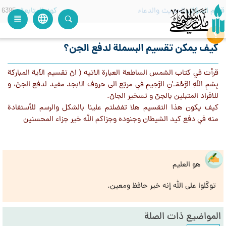
قسم السؤال
الحديث والدعاء
كود المتابعة
6395
language
view_headline
close
search
كيف يمكن تقسيم البسملة لدفع الجن؟
قرأت في كتاب الشمس الساطعة العبارة الاتيه ( انّ تقسيم‌ الآية‌ المباركة‌
بِسْمِ اللَهِ الرَّحْمَـ'نِ الرَّحِيمِ في‌ مربّع‌ الی حروف‌ الابجد مفيد لدفع‌ الجنّ، و
للافراد المتبلين‌ بالجنّ و تسخير الجانّ.
كيف يكون هذا التقسيم هلا تفضلتم علينا بالشكل والرسم للأستفادة
منه في دفع كيد الشيطان وجنوده وجزاكم الله خير جزاء المحسنين
هو العليم
توكّلوا على الله إنه خير حافظ ومعين.
المواضيع ذات الصلة