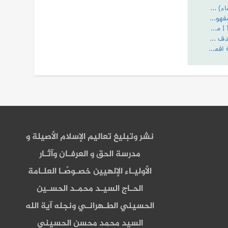
اسئلة و اجوبة (للنساء) ج5- محاضرات جبل عامل
مقدمة في معنى المفهوم و المنطوق
كتاب معرفة الله ج1 | مع PDF
سبيل الفلاح ج1: هدف الله تعالى وغايته من خلق الانسان
من ادلة الامامة (آية افمن يهدي الي الحق... ومبدا لزوم اتباع الحق)
نشر وتبليغ تعاليم الإسلام الأصيلة و
مدرسة الحق و العرفـان وآثـار
الأوليـاء الإلهيين خصـوصًـا العلـامة
الحـاج السيـد محمـد الحسـين
الحسيني الطـهرانـي ونجله آية الله
السيد محمد محسن الحسيني