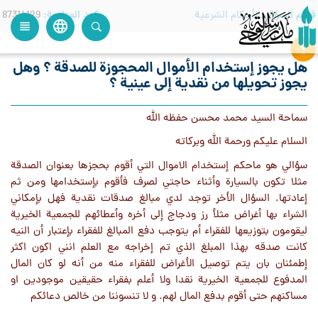
قسم السؤال
الأحكام الشرعية
كود المتابعة
87314129
language
view_headline
close
search
هل يجوز إستخدام الأموال المحجوزة للصدقة ؟ وهل
يجوز تحويلها من نقدية إلى عينية ؟
سماحة السيد محمد محسن حفظه الله
السلام عليكم ورحمة الله وبركاته
سؤالي هو ماحكم إستخدام الاموال التي أقوم بحجزها بعنوان الصدقة
مثلا تكون بالسيارة وأثناء حاجتي لصرف فأقوم بإستخدامها ومن ثم
إعادتها. السؤال الأخر توجد لدي مبالغ صدقات نقدية فهل بإمكاني
الشراء بها أغراض مثلأ رز ودجاج إلى أخره وأعطائهم للجمعية الخيرية
ليقومون بتوزيعها للفقراء أم يتوجب دفع المبالغ للفقراء بإعتبار أن النيه
كانت صدقه بهذا المبلغ الذي تم إخراجه مع العلم انني اكون اكثر
إطمئنان بان يتم توصيل الأغراض للفقراء منه من أنه لو كان المال
المدفوع للجمعية الخيرية نقدا ولا أعلم بفقراء حقيقين موجودين او
مساكنهم حتى أقوم بدفع المال لهم. و لا تنسوننا من خالص دعائكم