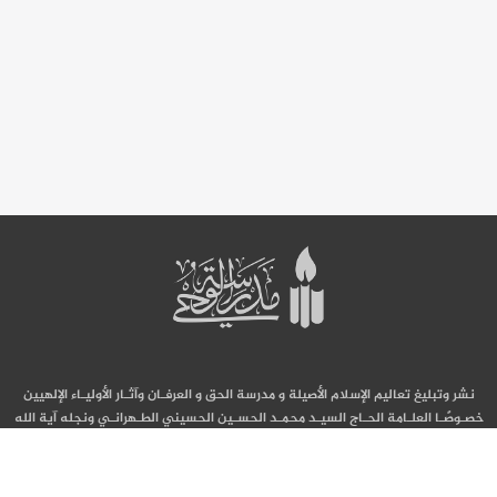
نشر وتبليغ تعاليم الإسلام الأصيلة و مدرسة الحق و العرفـان وآثـار الأوليـاء الإلهيين
خصـوصًـا العلـامة الحـاج السيـد محمـد الحسـين الحسيني الطـهرانـي ونجله آية الله
السيد محمد محسن الحسيني الطهراني قدّس الله سرّهما.