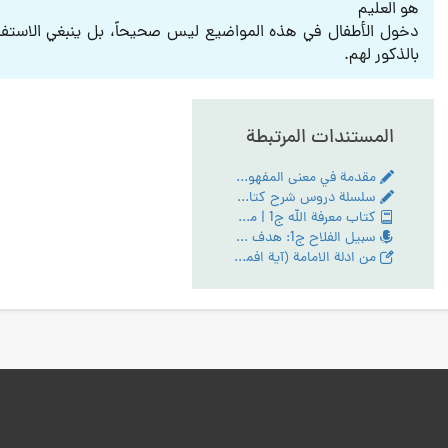
هو العليم
دخول الأطفال في هذه المواضيع ليس صحيحاً، بل ينبغي الاستفا
بالذكور لهم.
المستندات المرتبطة
مقدمة في معنى المفهوم و المنطوق
سلسلة دروس شرح كتاب الأسفار الأربعة، مقدّمة الشارح
كتاب معرفة الله ج1 | مع PDF
سبيل الفلاح ج1: هدف الله تعالى وغايته من خلق الانسان
من ادلة الامامة (آية افمن يهدي الي الحق... ومبدا لزوم اتباع الحق)