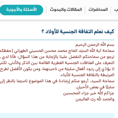
ب
المحاضرات
المقالات والبحوث
الأسئلة والأجوبة
close
search
كيف نعلم الثقافة الجنسية للأولاد ؟
بسم الله الرحمن الرحيم
سماحة آية الله السيّد الحاج محمد محسن الحسيني الطهراني (حفظكم ا
نرجو من سماحتكم التفضل علينا بالإجابة عن هذا السؤال: فأنا لدي ول
التعرف على العلاقات الجنسية الفطرية القائمة بين الذكر والأنثى، لك
لا يؤدّي إلى ردود أفعال سلبيّة من ناحيتهما، ومن يكون الأفضل لطرح 
المرتبطة بالثقافة الجنسية للأبناء.
سماحة السيد، أرجو منكم إرشادنا في هذا الموضوع لاسيّما بالنظر إلى 
سلبيًّا في بعض الأحيان.
جزاكم الله خير جزاء المحسنين
والحمد لله ربّ العاليمن