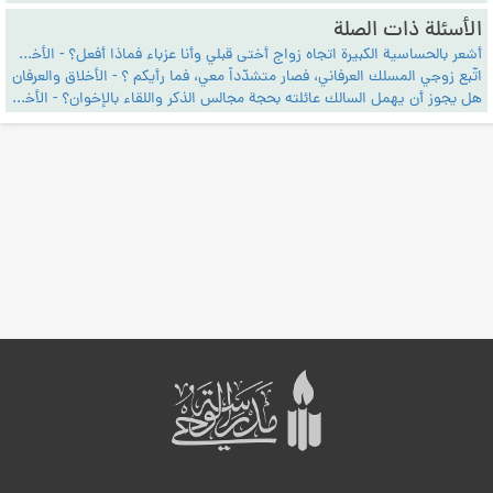
الأسئلة ذات الصلة
أشعر بالحساسية الكبيرة اتجاه زواج أختى قبلي وأنا عزباء فماذا أفعل؟ - الأخلاق والعرفان
اتّبع زوجي المسلك العرفاني، فصار متشدّداً معي، فما رأيكم ؟ - الأخلاق والعرفان
هل يجوز أن يهمل السالك عائلته بحجة مجالس الذكر واللقاء بالإخوان؟ - الأخلاق والعرفان