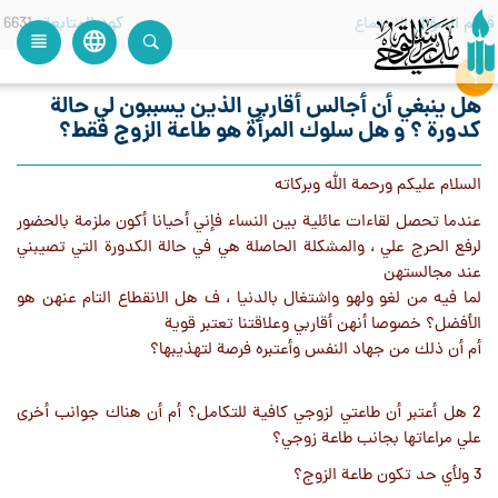
قسم السؤال
الاجتماع
كود المتابعة
6631
language
view_headline
close
search
هل ينبغي أن أجالس أقاربي الذين يسببون لي حالة
كدورة ؟ و هل سلوك المرأة هو طاعة الزوج فقط؟
السلام عليكم ورحمة الله وبركاته
عندما تحصل لقاءات عائلية بين النساء فإني أحيانا أكون ملزمة بالحضور
لرفع الحرج علي ، والمشكلة الحاصلة هي في حالة الكدورة التي تصيبني
عند مجالستهن
لما فيه من لغو ولهو واشتغال بالدنيا ، ف هل الانقطاع التام عنهن هو
الأفضل؟ خصوصا أنهن أقاربي وعلاقتنا تعتبر قوية
أم أن ذلك من جهاد النفس وأعتبره فرصة لتهذيبها؟
2 هل أعتبر أن طاعتي لزوجي كافية للتكامل؟ أم أن هناك جوانب أخری
علي مراعاتها بجانب طاعة زوجي؟
3 ولأي حد تكون طاعة الزوج؟