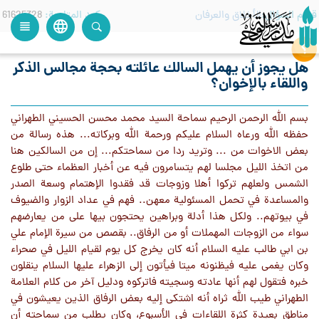
قسم السؤال
الأخلاق والعرفان
كود المتابعة
61625328
language
view_headline
close
search
هل يجوز أن يهمل السالك عائلته بحجة مجالس الذكر
واللقاء بالإخوان؟
بسم الله الرحمن الرحيم سماحة السيد محمد محسن الحسيني الطهراني
حفظه الله ورعاه السلام عليكم ورحمة الله وبركاته... هذه رسالة من
بعض اﻻخوات من ... وتريد ردا من سماحتكم... إن من السالكين هنا
من اتخذ الليل مجلسا لهم يتسامرون فيه عن أخبار العظماء حتى طلوع
الشمس ولعلهم تركوا أهلا وزوجات قد فقدوا الإهتمام وسعة الصدر
والمساعدة في تحمل المسئولية معهن.. فهم في عداد الزوار والضيوف
في بيوتهم.. ولكل هذا أدلة وبراهين يحتجون بيها على من يعارضهم
سواء من الزوجات المهملات أو من الرفاق.. بقصص من سيرة الإمام علي
بن ابي طالب عليه السلام أنه كان يخرج كل يوم لقيام الليل في صحراء
وكان يغمى عليه فيظنونه ميتا فيأتون إلى الزهراء عليها السلام ينقلون
خبره فتقول لهم أنها عادته وسجيته فاتركوه ودليل آخر من كلام العلامة
الطهراني طيب الله ثراه أنه اشتكى إليه بعض الرفاق الذين يعيشون في
مناطق بعيدة كثرة اللقاءات في الأسبوع، وكان يطلب من سماحته أن