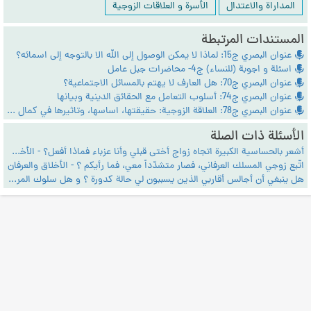
المداراة والاعتدال
الأسرة و العلاقات الزوجية
المستندات المرتبطة
عنوان البصري ج15: لماذا لا يمكن الوصول إلى الله الا بالتوجه إلى اسمائه؟
اسئلة و اجوبة (للنساء) ج4- محاضرات جبل عامل
عنوان البصري ج70: هل العارف لا يهتم بالمسائل الاجتماعية؟
عنوان البصري ج74: أسلوب التعامل مع الحقائق الدينية وبيانها
عنوان البصري ج78: العلاقة الزوجية: حقيقتها، اساسها، وتاثيرها في كمال الانسان
الأسئلة ذات الصلة
أشعر بالحساسية الكبيرة اتجاه زواج أختى قبلي وأنا عزباء فماذا أفعل؟ - الأخلاق والعرفان
اتّبع زوجي المسلك العرفاني، فصار متشدّداً معي، فما رأيكم ؟ - الأخلاق والعرفان
هل ينبغي أن أجالس أقاربي الذين يسببون لي حالة كدورة ؟ و هل سلوك المرأة هو طاعة الزوج فقط؟ - الاجتماع