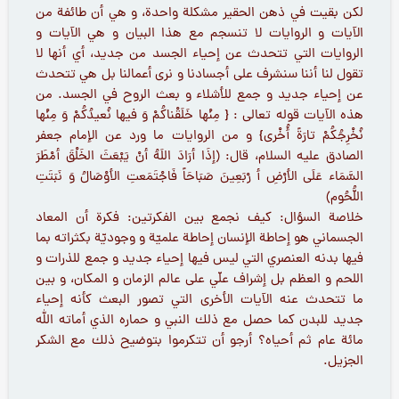
لكن بقيت في ذهن الحقير مشكلة واحدة، و هي أن طائفة من
الآيات و الروايات لا تنسجم مع هذا البيان و هي الآيات و
الروايات التي تتحدث عن إحياء الجسد من جديد، أي أنها لا
تقول لنا أننا سنشرف على أجسادنا و نرى أعمالنا بل هي تتحدث
عن إحياء جديد و جمع للأشلاء و بعث الروح في الجسد. من
هذه الآيات قوله تعالى : { مِنْها خَلَقْناكُمْ وَ فيها نُعيدُكُمْ وَ مِنْها
نُخْرِجُكُمْ تارَةً أُخْرى} و من الروايات ما ورد عن الإمام جعفر
الصادق عليه السلام، قال: (إذَا أرَادَ اللَهُ أنْ يَبْعَثَ الخَلْقَ أمْطَرَ
السَّمَاء عَلَى الأرْضِ أ رْبَعِينَ صَبَاحَاً فَاجْتَمَعتِ الأوْصَالُ وَ نَبَتَتِ
اللُّحُوم‏)
خلاصة السؤال: كيف نجمع بين الفكرتين: فكرة أن المعاد
الجسماني هو إحاطة الإنسان إحاطة علميّة و وجوديّة بكثراته بما
فيها بدنه العنصري التي ليس فيها إحياء جديد و جمع للذرات و
اللحم و العظم بل إشراف علّي على عالم الزمان و المكان، و بين
ما تتحدث عنه الآيات الأخرى التي تصور البعث كأنه إحياء
جديد للبدن كما حصل مع ذلك النبي و حماره الذي أماته الله
مائة عام ثم أحياه؟ أرجو أن تتكرموا بتوضيح ذلك مع الشكر
الجزيل.