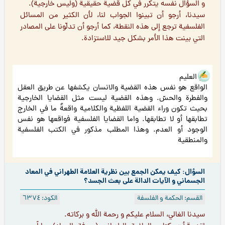
و السؤال نفسه يتكرر في كل قضية حقيقية (وليس خارجية).
سيدنا، أرجو أن تبينوا الجواب لنا، لأن الكثير من المسائل
الفلسفية ترجع إلى هذه النقطة، كما أرجو أن تدلّونا على المصادر
التي بينت هذا الأمر بشكل جيد للاستزادة.
هو العليم
الواقع هو نفس هذه القضية والانسان يكشفها عن طريق العقل
والفطرة والحسّ. وهذه القضية ليست مثل القضايا الخارجية
بحيث تكون وراء القضية اللفظية والكلامية واقعةٌ ما في الخارج
تطابقها أو لا تطابقها. واما القضايا الفلسفية فواقعها هو نفس
الوجود أو العدم. وهذا المطلب مذكور في الكتب الفلسفية
والمنطقية
السؤال: كيف يمكن الجمع بين نظرية العلامة الطهراني في المعاد
الجسماني و الآيات الدالة على بعث الجسد؟
القسم: الحكمة و الفلسفة
الكود: ٦۳۷٤
سيدنا الغالي، السلام عليكم و رحمة الله و بركاته.