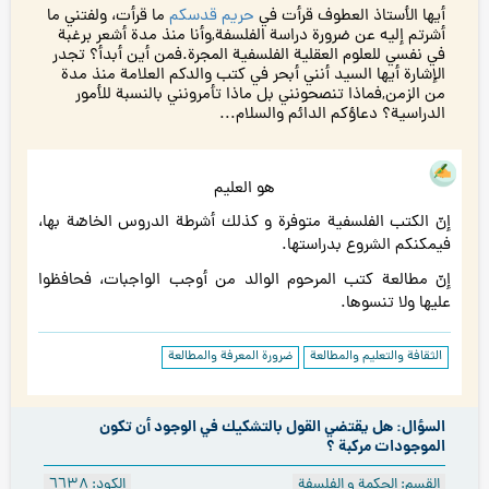
أيها الأستاذ العطوف قرأت في
حريم قدسكم
ما قرأت، ولفتني ما
أشرتم إليه عن ضرورة دراسة الفلسفة,وأنا منذ مدة أشعر برغبة
في نفسي للعلوم العقلية الفلسفية المجرة.فمن أين أبدأ؟ تجدر
الإشارة أيها السيد أنني أبحر في كتب والدكم العلامة منذ مدة
من الزمن,فماذا تنصحونني بل ماذا تأمرونني بالنسبة للأمور
الدراسية؟ دعاؤكم الدائم والسلام...
هو العليم
إنّ الكتب الفلسفية متوفرة و كذلك أشرطة الدروس الخاصّة بها،
فيمكنكم الشروع بدراستها.
إنّ مطالعة كتب المرحوم الوالد من أوجب الواجبات، فحافظوا
عليها ولا تنسوها.
الثقافة والتعليم والمطالعة
ضرورة المعرفة والمطالعة
السؤال: هل يقتضي القول بالتشكيك في الوجود أن تكون
الموجودات مركبة ؟
القسم: الحكمة و الفلسفة
الكود: ٦٦۳۸