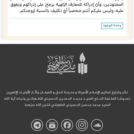
المجتهدين، وأنّ إدراكه للمعارف الإلهية يرجح على إدراكهم ويفوق
عليه، وليس عليكم أنتم شخصياً أيّ تكليف بالنسبة لزوجتكم.
وحدة الوجود
نشر وتبليغ تعاليم الإسلام الأصيلة و مدرسة الحق و العرفـان وآثـار الأوليـاء الإلهيين
خصـوصًـا العلـامة الحـاج السيـد محمـد الحسـين الحسيني الطـهرانـي ونجله آية الله
السيد محمد محسن الحسيني الطهراني قدّس الله سرّهما.
صفحة
صفحة
صفحة
صفحة
صفحة