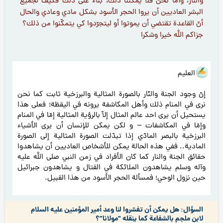
والنار، وأما نحن فلا يمكننا ذلك، بناء على ذلك فكيف لجميع
البشر العاديين أن يروا الحجر الأسود بشكل مادي وعادي والحال
أنّ القاعدة تقتضي أن يموتوا أو ليتجرّدوا كي يتمكّنوا من ذلك؟
جزاكم الله خيرا وشكرا
هو العليم
إنّ وجود الجنة والنّار بالصورة المثالية والبرزخية ثابت كما نحن
نرى في المنام ذلك وأهل المكاشفة يرونه في اليقظة؛ فعلى هذا
يستحيل أن يرى احد عالم المثال إلاّ بالرؤية المثالية إمّا في المنام
وإمّا في المكاشفات – و لكن يمكن للإنسان أن يرى الأشياء
البرزخية بالبصر المادّي إذا تبدّلت الصورة المثالية إلى الصورة
المادية.. ففي هذه الحالة يمكن للأشخاص العاديين أن يشاهدوا
حقائق الجنة والنار كما كان الأفراد في زمن النبي صلى الله عليه
وآله وسلم يشاهدون الملائكة في القتال و يشاهدون جبرائيل
حين نزول الوحي؛ فمسألة الحجر الأسود من هذا القبيل.
السؤال: هل يمكن أن تفسّروا لنا وعد أمير المؤمنين عليه السلام
لابن ملجم بالشفاعة كما ينقله "مولانا"؟