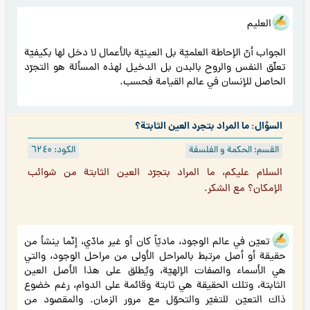
هو العليم
الجواب أنّ الإحاطة العلميّة بل العينيّة بالأعمال لا دخل لها بكيفيّة
تعلّق النفس والروح بالبدن بل الدخيل لهذه المسألة هو التجرّد
الحاصل للإنسان في عالم القيامة فحسب.
السؤال: ما المراد بتجرد العين الثابتة؟
القسم: الحكمة و الفلسفة
الكود: ٦۲٤۰
السلام عليكم، ما المراد بتجرّد العين الثابتة من شوائب
الإمكان؟ مع الشكر.
كلّ تعيّن في عالم الوجود، ماديّاً كان أو غير مادّي، إنّما ينشأ من
حقيقة أو أصل مرتبط بالمراحل الأولى من مراحل الوجود، والتي
هي الأسماء والصفات الإلهيّة، ويُطلق على هذا الأصل العين
الثابتة، وتلك الحقيقة هي ثابتة وقائمة على الدوام، رغم خضوع
ذاك التعيّن للتغيّر والتحوّل مع مرور الزمان. والمقصود من