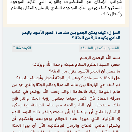
شوائب الإمكان هو المقتضيات واللوازم التي تلازم الموجود
الممكن؛ كما نرى في تعلّق الموجود الماديّ بالزمان والمكان والتغيّر
وأمثال ذلك.
السؤال: كيف يمكن الجمع بين مشاهدة الحجر الأسود بالبصر
المادي وكونه نازلاً من الجنّة ؟
القسم: الحكمة و الفلسفة
الكود: ٦۱۱۵
بسم الله الرحمن الرحيم
حضرة السيد المكرم السلام عليكم وحمة الله وبركاته
ما معنى أنّ الحجر الأسود منزل من الجنّة؟
هل الجنّة جسم مادي؟ وهل في الجنّة أحجار وأجسام مادية؟
ثم كيف هي الرابطة بين عالم المادية وعالم الجنّة والذي هو من
عالم القيامة رتبة، فالعلامة الوالد رحمه الله يوضح في كتاب
معرفة المعاد بأنّ الكفار حينما يطلبون رؤية الجنة والنار فإن
ذلك مستحيل لأنّ النار والجنة من عالم القيامة، ولا يمكن
للإنسان العادي أن يراهما إلا بأن يموت ويلقى ذاك اليوم، اللهم
إلا الأولياء الذي عبروا هذه العوالم بوجودهم وأمكنهم أن
يخترقوا عالمي المكان والزمان فبإمكانهم الآن أن يروا الجنة