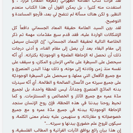
لقد قرأت كتاب العلامة الطهراني (معرفة المعاد) مراراً، ، و
استفدت منه كثيرا ، بل يمكن القول أن هذا الكتاب منعدم
النظير. و لكن هناك مسألة لم تتضح لي بعد، فأرجو المساعدة و
التوضيح.
لقد بيّن السيد العلامة حقيقة المعاد الجسماني دافعاً كل
الإشكالات الواردة عليه، فقد قدم سبع مقدّمات مهمة ثم ذكر
الخلاصة التالية لحقيقة المعاد الجسماني: "إنّ الإنسان سيصل
إلى مقام البقاء بعد أن يصل إلى مقام الفناء، و أدنى درجات
ذلك أن تحصل له الإحاطة العلميّة و الوجوديّة بكثراته. أي أنّه
سيحصل على السيطرة على عالمي الزمان و المكان، و سيقف على
نفسه منذ زمن ولادته إلى موته، و ذلك بهذا البدن العنصريّ و
مع جميع الأفعال التي عملها، و سيحصل على السيطرة الوجوديّة
على جميع سيرته من الأعمال الصالحة و الطالحة. أي أنّه سيدرك
بدنه المادّيّ العنصريّ وجداناً، ليس للحظة واحدة، بل لجميع
مدّة عمره مع جميع الآثار و الخصائص و المستلزمات. و كما
تحيط روحنا ببدننا في هذه اللحظة، فإنّ روح الإنسان ستجد
الإحاطة الوجوديّة ببدنه في جميع مدّة عمره و مع جميع
خصوصيّاته و مقارناته، و ستهيمن عليه بتمام معنى الكلمة، و
سيكون للروح علم حضوريّ ببدنها و سيرته..."
إن هذا بيان رائع يوافق الآيات القرآنية و المطالب الفلسفية، و