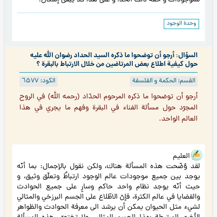
للموجودات و خفّة ذلك الحدّ؛ و على هذا فلا يبقى إشكال.
وحدة الوجود
السؤال: أرجو أن توضحوا ما ذكره السيد الحداد رضوان الله عليه
حول كيفية اطلاع بعض المرتاضين من خلال الارتباط بالبقرة ؟
القسم: الحكمة و الفلسفة
الكود: ٦۵۷۷
أرجو أن توضحوا ما ذكره المرحوم الحدّاد (رحمه الله) في الروح
المجرّد حول مسألة الفناء في البقرة وفهم ما يجري في هذا
العالم الواحد.
هو العليم
لقد وُضّحت هذه المسألة هناك، ولكن نقول بالإجمال: بما أنّه
يوجد بين جميع موجودات عالم الوجود ارتباطٌ وتعلّق وثيق، و
حيث أنّه يوجد نظام واحد حاكم وسارٍ على جميع الحوادث
والقضايا في عالم الكثرة، فإنّ الاطّلاع على الجسم البرزخي والمثالي
لشيء مثل الحيوان يمكن أن يرشد الى معرفة الحوادث والظواهر