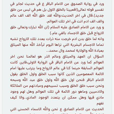
ورد في رواية الصدوق عن الامام الباقر ع في حديث لجابر في
تفسير قوله تعالى(افعيينا بالخلق الاول بل هم في لبس من خلق
جديد).قال في اخر الحديث:والله لقد خلق الله الف الف عالم
والف الف ادم انت في اخر تلك العوالم.
و ورد عن الامام الصادق عليه السلام (ان الله تبارك وتعالى خلق
الارواح قبل خلق الاجساد بالفي عام.)
وانه لما خلق بدن ادم خرجت منه ذرات بعدد تلك الارواح تشبه
تماما الاجسام البشرية التي نراها اليوم ليأخذ الله منها الميثاق
بعبادة الله والولاية لمحمد وال محمد..
السؤال ان العهد والميثاق وعالم الذر هو لعالمنا نحن اخر
العوالم كما ورد عن الامام الباقر في الرواية الاولى،فاين كانت
العوالم السابقة حينما كنا في عالم الارواح وما يترتب عليها امام
الائمة المعصومين الذين كانوا سبب الخلق واول الخلق يقول
الامام الباقر فنحن اول خلق الله واول خلق عبد الله وسبحه
ونحن سبب خلق الخلق وسبب تسبيحهم وعبادتهم من الملائكة
والادميين وماهو دور الائمة في تلك العوالم وهل لهم وجود
مادي فيها وهل ممكن ان يتعدد الوجود المادي..والا كيف
نفهم
الحديث عن الامام الصادق ع نحن والله الاسماء الحسنى التي