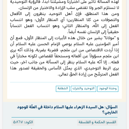
لهذه المسألة تأثير على اختيارنا ومشيئتنا أبداً، فالرؤية التوحيدية
لا تستلزم الجبر ولا تقتضي سلب الإرادة والاختيار عن الإنسان.
ومن هذا المنطلق، فإنّ أهل التوحيد ينظرون إلى الأفعال
والتصرّفات من كلا المنظارين؛ أي المنظار الأول: وهو انتساب
الفعل إلى الله، والمنظار الثاني: وهو انتساب الفعل انتساباً
حقيقياً إلى الإنسان نفسه أيضاً.
و "مولانا" يشير من خلال هذه الأبيات إلى المنظار الأول، فمع أنّ
أمير المؤمنين عليه السلام يوصي الإمام الحسن عليه السلام أن
إذا أردت الاقتصاص من ابن ملجم، فضربة بضربة، وذلك أنّه يرى
ابن ملجم مسؤولاً عن أفعاله ومستحقاً للقصاص لكونه مختاراً في
فعله.. إلا أنّه عليه السلام ينظر إلى المسألة من جانب آخر، حيث
يرى الربط التوحيدي، الذي يمثّل الأساس والحقيقة لصدور هذا
الفعل المترشّح من إرادة الحقّ تعالى.
وحدة الوجود
التوحيد والشرك
الشفاعة
السؤال: هل السيدة الزهراء عليها السلام داخلة في العلّة للوجود
الخارجي؟
القسم: الحكمة و الفلسفة
الكود: ۵۸٦۷