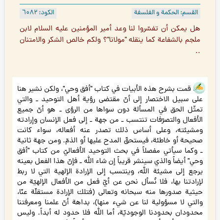
القسم: الحكمة و الفلسفة
الكود: ٦۰۸۲
هل يمكن أن تفسّروا لنا وعد أمير المؤمنين عليه السلام لابن
ملجم بالشفاعة كما ينقله "مولانا"؟ ولكم خالص الشكر والامتنان
..
لقد قمت بشرح هذه الأبيات في كتاب "أفق وحي"، ولكن نشير هنا
على سبيل الاختصار إلى أنّ مقتضى رؤية أهل التوحيد ـ والتي
تمثّل الحق في المسألة دون سواها من الرؤى ـ هو أنّ جميع
الأفعال والتصرّفات تنتسب ـ من جهة ـ إلى فعل الإنسان وإرادته
ومشيئته، وعلى أساس ذلك تصدر عنه أفعاله، سواء كانت
صحيحة أو خاطئة، فيستحقّ المدح عليها أو الذمّ. ومن جهة ثانية
ـ وكما سيأتي مفصلاً في بحث التوحيد الأفعاليّ من كتاب "أفق
وحي" أيضاً والذي سينشر قريباً إن شاء الله ـ فإنّ هذا الفعل بعينه
يرجع إلى مشيئة الله، وينتسب إلى الإرادة الإلهية التي لا ربط
لإرادتنا بها، فلا نُسأل نحن عن أيّ فعل من الأفعال الإلهيّة من
حيثية صدورها منه سبحانه وتعالى (فتلك الإرادة مستقلّة عنّا،
والتي لا مسؤولية لنا عن شيء منها)، بداهة أنّ علمنا ومعرفتنا
محدودان بحدودنا الوجوديّة، أما الله فلا حدود له أبداً. وليس