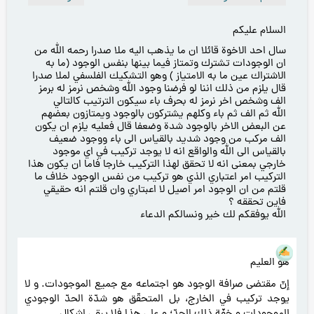
السلام عليكم
سال احد الاخوة قائلا ان ما يذهب اليه ملا صدرا رحمه الله من
ان الوجودات تشترك وتمتاز فيما بينها بنفس الوجود (ما به
الاشتراك عين ما به الامتياز ) وهو التشكيك الفلسفي لملا صدرا
قال يلزم من ذلك اننا لو فرضنا وجود الله وشخص نرمز له برمز
الف وشخص اخر نرمز له بحرف باء سيكون الترتيب كالتالي
الله ثم الف ثم باء وكلهم يشتركون بالوجود ويمتازون بعضهم
عن البعض الاخر بالوجود شدة وضعفا قال فعليه يلزم ان يكون
الف مركب من وجود شديد بالقياس الى باء ووجود ضعيف
بالقياس الى الله والواقع انه لا يوجد تركيب في اي موجود
خارجي بمعنى انه لا تحقق لهذا التركيب خارجا فاما ان يكون هذا
التركيب امر اعتباري الذي هو تركيب من نفس الوجود خلاف ما
قلتم من ان الوجود امر اصيل لا اعبتاري وان قلتم انه حقيقي
فاين تحققه ؟
الله يوفقكم لك خير ونسالكم الدعاء
هو العليم
إنّ مقتضى صرافة الوجود هو اجتماعه مع جميع الموجودات. و لا
يوجد تركيب في الخارج، بل المتحقّق هو شدّة الحدّ الوجودي