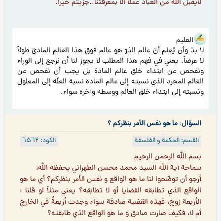
لايقبل الله من العباد عملا الا بمعرفتنا..جزيتم خيرا.
هو العليم
لا بدّ وأن يُعلم أنّ عالم الذرّ هو عالم فوق هذا العالم الماديّ طولاً
لا عرضاً. يعني في فهم هذا المطلب لا يجوز لنا أن نرجع إلى الوراء
ونفحص عن ابتداء خلق عالم المادة بل يجب أن نفحص عن
العالم المجرد الذي نسبته إلى عالم المادة نسبة العلّة إلى المعلول
ونسبته إلى ابتداء خلق العالم ووسطه وآخره سواء.
السؤال: ما هو نفس الأمر بنظركم ؟
القسم: الحكمة و الفلسفة
الكود: ٦۵٦۲
بسم الله الرحمن الرحيم
سماحة آية الله السيد محمد محسن الطهراني يحفظه الله،
أرجو أن توضّحوا لنا ما هو الواقع و نفس الأمر بنظركم؟ أي ما هو
الواقع الذي تطابقه القضايا أو لا تطابقه؟ يعني مثلاً لو قلنا :
الأربعة زوج، فهذه القضية صادقة سواء وجدت أربعةٌ في الخارج
أم لا، فكيف صارت صادق و ما هو الواقع الذي طابقته؟