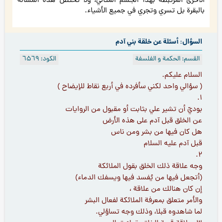
الأخرى المرتبطة بهذا الجسم المثالي، ولا تختصّ هذه المسألة
بالبقرة بل تسري وتجري في جميع الأشياء.
السؤال: أسئلة عن خلقة بني آدم
القسم: الحكمة و الفلسفة
الكود: ٦۵٦٩
السلام عليكم.
( سؤالي واحد لكني سأفرده في أربع نقاط للإيضاح )
١.
بوديّ أن تشير علي بثابت أو مقبول من الروايات
عن الخلق قبل آدم على هذه الأرض
هل كان فيها من بشر ومن ناس
قبل آدم عليه السلام
٢.
وجه علاقة ذلك الخلق بقول الملائكة
(أتجعل فيها من يُفسد فيها ويسفك الدماء)
إن كان هنالك من علاقة ،
والأمر متعلق بمعرفة الملائكة لفعال البشر
لما شاهدوه قبلا، وذلك وجه تساؤلي.