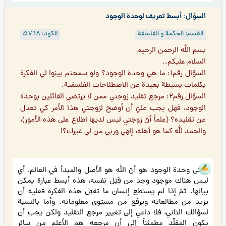
السؤال: أبسط تعريف لوحدة الوجود
القسم: الحكمة و الفلسفة
الكود: ۵۷٦۸
بسم الله الرحمن الرحيم
السلام عليكم..
السؤال رقم۱: ما هي وحدة الوجود؟ ولو سمحتم بينوا لي الفكرة
بكلمات بسيطة بعيدة عن الاصطلاحات الفلسفية.
السؤال رقم۲: مرجع تقليد زوجتي ممن لا يرتضي القائلين بوحدة
الوجود، فهل يجب عليّ أن أوضح لزوجتي هذا الأمر كي تعدل
عن تقليده؟ (علماً أنّ زوجتي ليس لديها اطلاع على هذه الأمور)،
والحمد لله كما هو أهله، إلهي وربي من لي غيرك؟!
معنى وحدة الوجود هو أنّ الله هو الأصل والمبدأ في العالم، أي
ليس هناك موجود وجد من قِبَل نفسه، هذه أبسط عبارة يمكن
بيانها. ثمّ إذا لم يستطع إنسان ما تقبّل هذه الفكرة فعليه أن
يزيد من مطالعاته ويرفع من مستوى معلوماته. وأما بالنسبة
لسؤالك الثاني، فلا داعي إلى تغيير مرجع التقليد ولكن يجب أن
يكون المقلِّد مطمئناً إلى أن مرجعه هم الأعلم من سائر