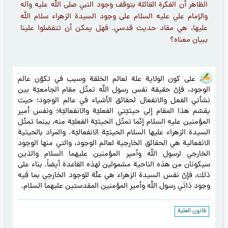
الظاهر أن الفكرة القائلة بتوقف وجود النبي صلى الله عليه وآله
والإمام علي عليه السلام على وجود السيدة الزهراء سلام الله
عليها، هي مفاد حديث قدسي. فهل يمكن أن تتفضلوا علينا
ببيان معناه؟
بناء على كون الولاية علة لعالم الخلقة وسبب في تكوّن عالم
الوجود، فإنّ حقيقة نفس رسول الله تمثّل مقام الجامعيّة بين
نشأتي الفعل والانفعال لحقائق الأشياء في عالم الوجود؛ حيث
يقسّم هذا المقام إلى حيثيّتي الفعليّة والانفعاليّة؛ ونفس أمير
المؤمنين عليه السلام إنّما تمثّل الحيثيّة الفعليّة منه، بينما تمثّل
السيدة الزهراء عليها السلام الحيثيّة الانفعاليّة. والمراد بالحيثية
الانفعالية هي الحقائق الخارجية لعالم الوجود، والتي منها الوجود
الخارجي لرسول الله وأمير المؤمنين عليهما السلام والذين
سيكونان من هذه الناحية مشمولين لهذه القاعدة أيضاً. بناء على
ذلك، فإنّ نفس السيدة الزهراء هي علّة للوجود الخارجي بما فيه
وجود ذاتَي رسول الله وأمير المؤمنين المقدستين عليهما السلام.
قانون العلية