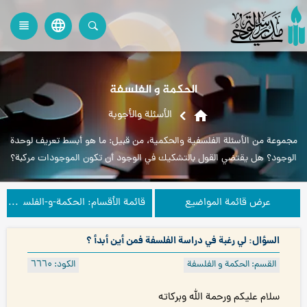
language
view_headline
close
search
الحكمة و الفلسفة
home
الأسئلة والأجوبة
مجموعة من الأسئلة الفلسفية والحكمية، من قبيل: ما هو أبسط تعريف لوحدة
الوجود؟ هل يقتضي القول بالتشكيك في الوجود أن تكون الموجودات مركبة؟
ما هو نفس الأمر؟
عرض قائمة المواضيع
قائمة الأقسام: الحكمة-و-الفلسفة
السؤال: لي رغبة في دراسة الفلسفة فمن أين أبدأ ؟
القسم: الحكمة و الفلسفة
الكود: ٦٦٦۰
سلام عليكم ورحمة الله وبركاته