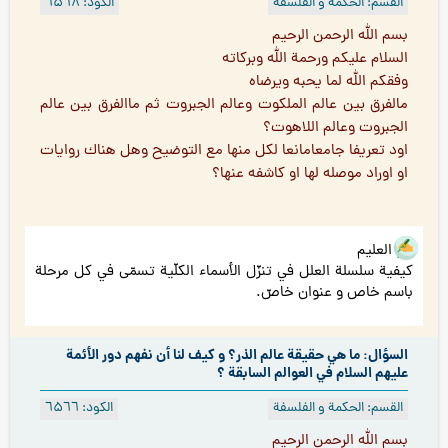
القسم: الحكمة و الفلسفة
الكود: ٦۵٦۸
بسم الله الرحمن الرحيم
السلام عليكم ورحمة الله وبركاته
وفقكم الله لما يحبه ويرضاه
مالفرق بين عالم الملكوت وعالم الجبروت ثم ماالفرق بين عالم
الجبروت وعالم اللاهوت؟
اود تعريفا جامعامانعا لكل منها مع التوضيح وهل هناك روايات
او اوراد موصله لها او كاشفه عنها؟
هو العليم
كيفية سلسلة العلل في تنزّل الأسماء الكلّية تسمّى في كل مرحلة
باسم خاص و عنوان خاصّ.
السؤال: ما هي حقيقة عالم الذر؟ و كيف لنا أن نفهم دور الأئمة
عليهم السلام في العوالم السابقة ؟
القسم: الحكمة و الفلسفة
الكود: ٦۵٦٦
بسم الله الرحمن الرحيم