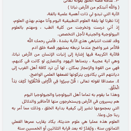
٣. علاقة قصة الخلق بقوله تعالى
( والله أنبتكم من الأرض نباتا )
الآية التي تبدو لي ذات أهمية علمية بالغة،
إذا نظرنا لها بلغة العلوم التطبيقية اليوم وأنا مهتم بهذي العلوم،
إذ أني درست وتخرجت من كلية الطب ، ومهتم بالعلوم
البيولوجية والجينية لأجل التخصص.
وقد لفتت انتباهي هذي الآية بشدة ، فأعني رحمك الله
فالأمر غير واضح عندما نربطه بمشهور قصة خلق آدم
فالآية الكريمة فيها إشارة إلى إنبات الإنسان من الأرض نباتا،
وهي آية عجيبة ، يتمناها اليهود والنصارى لو كانت في كتبهم،
فهي من القوة والإعجاز بمكان ، لها أن ترد كافة أهل الغرب إلى
ديانتهم التي يكادون يتركونها لضعفها العلمي الواضح.
٤. مصداقا لقوله تعالى : قُلْ سِيرُوا فِي الْأَرْضِ فَانْظُرُوا كَيْفَ بَدَأَ
الْخَلْقَ.
وهذا ما يقوم به تماما أهل البيولوجيا والجيولوجيا اليوم
هم يسيرون في الأرض ويستخرجون منها الأحافير والدلائل
التي بمجموعها تشير إلى كيفية بداية الخلق ، وذلك مما أمر به
ربنا جل وعلا.
العلوم هذه عمليا هي علوم حديثة، يكاد يقارب عمرها الفعلي
الثمانون سنة ، ويُقدّرُ له بعد قرابة الثلاثين أو الخمسين سنة