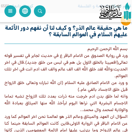
قسم السؤال
الحكمة و الفلسفة
كود المتابعة
6566
language
view_headline
close
search
ما هي حقيقة عالم الذر؟ و كيف لنا أن نفهم دور الأئمة
عليهم السلام في العوالم السابقة ؟
بسم الله الرحمن الرحيم
ورد في رواية الصدوق عن الامام الباقر ع في حديث لجابر في تفسير قوله
تعالى(افعيينا بالخلق الاول بل هم في لبس من خلق جديد).قال في اخر
الحديث:والله لقد خلق الله الف الف عالم والف الف ادم انت في اخر تلك
العوالم.
و ورد عن الامام الصادق عليه السلام (ان الله تبارك وتعالى خلق الارواح
قبل خلق الاجساد بالفي عام.)
وانه لما خلق بدن ادم خرجت منه ذرات بعدد تلك الارواح تشبه تماما
الاجسام البشرية التي نراها اليوم ليأخذ الله منها الميثاق بعبادة الله
والولاية لمحمد وال محمد..
السؤال ان العهد والميثاق وعالم الذر هو لعالمنا نحن اخر العوالم كما ورد
عن الامام الباقر في الرواية الاولى،فاين كانت العوالم السابقة حينما كنا
في عالم الارواح وما يترتب عليها امام الائمة المعصومين الذين كانوا