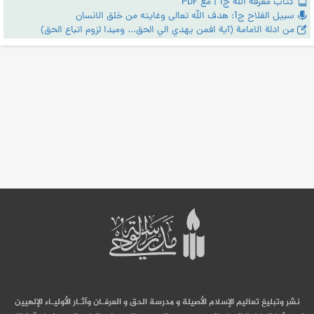
كتاب معرفة الله ج1 | مع PDF
سبيل الفلاح ج1: هدف الله تعالى وغايته من خلق الانسان
من ادلة الامامة (آية افمن يهدي الي الحق... ومبدا لزوم اتباع الحق)
نشر وتبليغ تعاليم الإسلام الأصيلة و مدرسة الحق و العرفـان وآثـار الأوليـاء الإلهيين