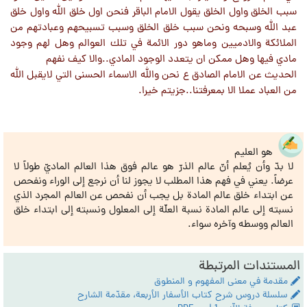
سبب الخلق واول الخلق يقول الامام الباقر فنحن اول خلق الله واول خلق
عبد الله وسبحه ونحن سبب خلق الخلق وسبب تسبيحهم وعبادتهم من
الملائكة والادميين وماهو دور الائمة في تلك العوالم وهل لهم وجود
مادي فيها وهل ممكن ان يتعدد الوجود المادي..والا كيف نفهم
الحديث عن الامام الصادق ع نحن والله الاسماء الحسنى التي لايقبل الله
من العباد عملا الا بمعرفتنا..جزيتم خيرا.
هو العليم
لا بدّ وأن يُعلم أنّ عالم الذرّ هو عالم فوق هذا العالم الماديّ طولاً لا
عرضاً. يعني في فهم هذا المطلب لا يجوز لنا أن نرجع إلى الوراء ونفحص
عن ابتداء خلق عالم المادة بل يجب أن نفحص عن العالم المجرد الذي
نسبته إلى عالم المادة نسبة العلّة إلى المعلول ونسبته إلى ابتداء خلق
العالم ووسطه وآخره سواء.
المستندات المرتبطة
مقدمة في معنى المفهوم و المنطوق
سلسلة دروس شرح كتاب الأسفار الأربعة، مقدّمة الشارح