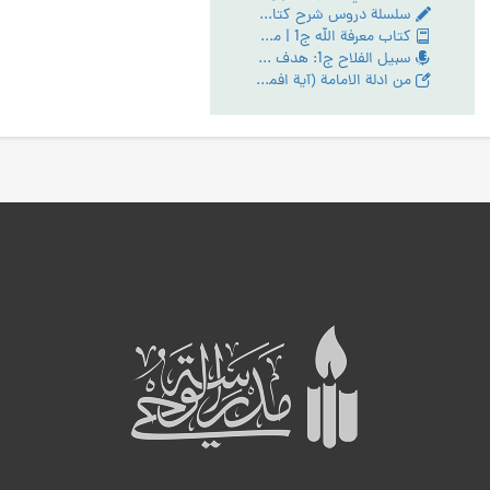
سلسلة دروس شرح كتاب الأسفار الأربعة، مقدّمة الشارح
كتاب معرفة الله ج1 | مع PDF
سبيل الفلاح ج1: هدف الله تعالى وغايته من خلق الانسان
من ادلة الامامة (آية افمن يهدي الي الحق... ومبدا لزوم اتباع الحق)