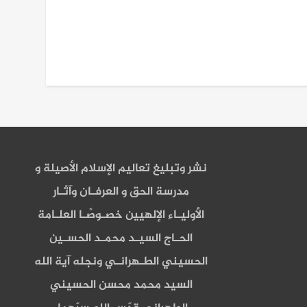
نشر وتبليغ تعاليم الإسلام الأصيلة و
مدرسة الحق و العرفـان وآثـار
الأوليـاء الإلهيين خصـوصًـا العلـامة
الحـاج السيـد محمـد الحسـين
الحسيني الطـهرانـي ونجله آية الله
السيد محمد محسن الحسيني