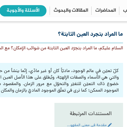
ب
المحاضرات
المقالات والبحوث
الأسئلة والأجوبة
close
search
ما المراد بتجرد العين الثابتة؟
السلام عليكم، ما المراد بتجرّد العين الثابتة من شوائب الإمكان؟ مع ال
كلّ تعيّن في عالم الوجود، ماديّاً كان أو غير مادّي، إنّما ينشأ م
والتي هي الأسماء والصفات الإلهيّة، ويُطلق على هذا الأصل العين ا
خضوع ذاك التعيّن للتغيّر والتحوّل مع مرور الزمان. والمقصود 
الموجود الممكن؛ كما نرى في تعلّق الموجود الماديّ بالزمان والمكان 
المستندات المرتبطة
مقدمة في معنى المفهوم و المنطوق