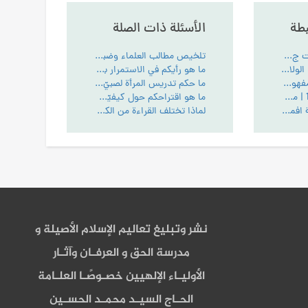
بطة
الأسئلة ذات الصلة
كتاب أسرار الملكوت ج3 | مع PDF
تلخيص مطالب العلماء وضبطها ونشرها - الأخلاق والعرفان
عنوان البصري ج45: الولاية المطلقة لله واوليائه
ما هو رأيكم في الاستمرار بدراسة مرحلة الماجستير في قسم الفلسفة الإسلامية؟ - الاجتماع
مقدمة في معنى المفهوم و المنطوق
ما حكم تدريس المرأة لصبيّ في المرحلة المتوسطة و الثانوية ؟ - الاجتماع
كتاب معرفة الله ج1 | مع PDF
ما هو اقتراحكم حول كيفيّة التدرّج في مطالعة كتب المرحوم العلامة الطهرانيّ رحمة الله عليه؟ - الأخلاق والعرفان
من ادلة الامامة (آية افمن يهدي الي الحق... ومبدا لزوم اتباع الحق)
لماذا تختلف القراءة من الكتاب عن الأقراص الليزرية ؟ - الاجتماع
نشر وتبليغ تعاليم الإسلام الأصيلة و
مدرسة الحق و العرفـان وآثـار
الأوليـاء الإلهيين خصـوصًـا العلـامة
الحـاج السيـد محمـد الحسـين