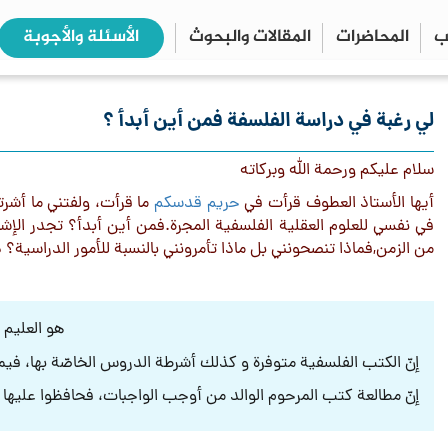
ب
المحاضرات
المقالات والبحوث
الأسئلة والأجوبة
close
search
لي رغبة في دراسة الفلسفة فمن أين أبدأ ؟
سلام عليكم ورحمة الله وبركاته
أيها الأستاذ العطوف قرأت في
حريم قدسكم
ما قرأت، ولفتني ما أشرت
في نفسي للعلوم العقلية الفلسفية المجرة.فمن أين أبدأ؟ تجدر الإشا
من الزمن,فماذا تنصحونني بل ماذا تأمرونني بالنسبة للأمور الدراسية؟ د
هو العليم
إنّ الكتب الفلسفية متوفرة و كذلك أشرطة الدروس الخاصّة بها، فيم
إنّ مطالعة كتب المرحوم الوالد من أوجب الواجبات، فحافظوا عليها و