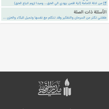
من ادلة الامامة (آية افمن يهدي الي الحق... ومبدا لزوم اتباع الحق)
الأسئلة ذات الصلة
طفلتي تكثر من السرحان والتفكير وقد تتكلم مع نفسها وتميل للبكاء والحزن فكيف أتعامل معها؟ - التربية