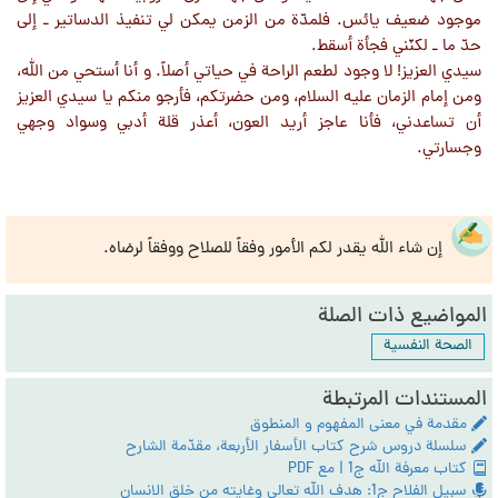
موجود ضعيف يائس. فلمدّة من الزمن يمكن لي تنفيذ الدساتير ـ إلى
حدّ ما ـ لكنّني فجأة أسقط.
سيدي العزيز! لا وجود لطعم الراحة في حياتي أصلاً. و أنا أستحي من الله،
ومن إمام الزمان عليه السلام، ومن حضرتكم، فأرجو منكم يا سيدي العزيز
أن تساعدني، فأنا عاجز أريد العون، أعذر قلة أدبي وسواد وجهي
وجسارتي.
إن شاء الله يقدر لكم الأمور وفقاً للصلاح ووفقاً لرضاه.
المواضيع ذات الصلة
الصحة النفسية
المستندات المرتبطة
مقدمة في معنى المفهوم و المنطوق
سلسلة دروس شرح كتاب الأسفار الأربعة، مقدّمة الشارح
كتاب معرفة الله ج1 | مع PDF
سبيل الفلاح ج1: هدف الله تعالى وغايته من خلق الانسان