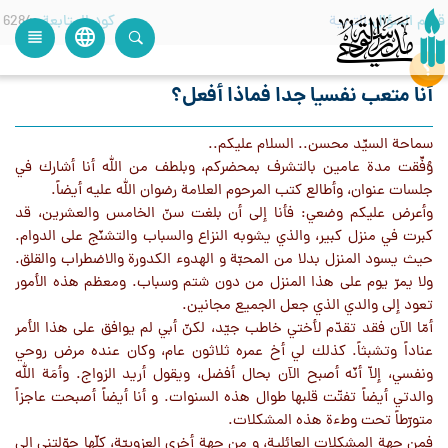
قسم السؤال
التربية
كود المتابعة
6284
language
view_headline
close
search
أنا متعب نفسيا جدا فماذا أفعل؟
سماحة السيِّد محسن.. السلام عليكم..
وُفِّقت مدة عامين بالتشرف بمحضركم، وبلطف من الله أنا أشارك في
جلسات عنوان، وأطالع كتب المرحوم العلامة رضوان الله عليه أيضاً.
وأعرض عليكم وضعي: فأنا إلى أن بلغت سنّ الخامس والعشرين، قد
كبرت في منزل كبير، والذي يشوبه النزاع والسباب والتشنّج على الدوام.
حيث يسود المنزل بدلا من المحبّة و الهدوء الكدورة والاضطراب والقلق.
ولا يمرّ يوم على هذا المنزل من دون شتم وسباب. ومعظم هذه الأمور
تعود إلى والدي الذي جعل الجميع مجانين.
أمّا الآن فقد تقدّم لأختي خاطب جيّد، لكنّ أبي لم يوافق على هذا الأمر
عناداً وتشبثاً. كذلك لي أخ عمره ثلاثون عام، وكان عنده مرض روحي
ونفسي، إلاّ أنّه أصبح الآن بحال أفضل، ويقول أريد الزواج. وأمَة الله
والدتي أيضاً تفتّت قلبها طوال هذه السنوات. و أنا أيضاً أصبحت عاجزاً
متورّطاً تحت وطءة هذه المشكلات.
فمن جهة المشكلات العائلية، و من جهة أخرى العزوبيّة، كلّها حوّلتني إلى