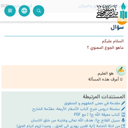
قسم السؤال
الأخلاق والعرفان
كود المتابعة
6536
language
view_headline
close
search
سؤال
السلام عليكم
ماهو الجوع المعنوي ؟
هو العليم
لا أعرف هذه المسألة
المستندات المرتبطة
مقدمة في معنى المفهوم و المنطوق
سلسلة دروس شرح كتاب الأسفار الأربعة، مقدّمة الشارح
كتاب معرفة الله ج1 | مع PDF
سبيل الفلاح ج1: هدف الله تعالى وغايته من خلق الانسان
من ادلة الامامة (آية افمن يهدي الي الحق... ومبدا لزوم اتباع الحق)