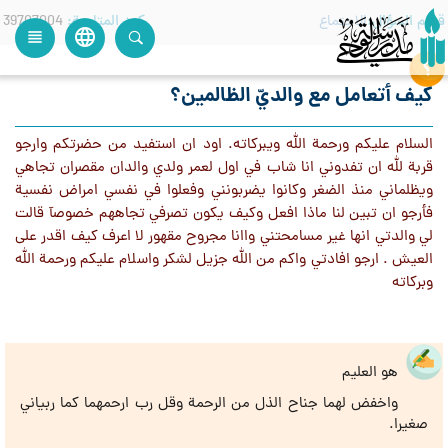
قسم السؤال
الاجتماع
كود المتابعة
39707004
language
view_headline
close
search
كيف أتعامل مع والديّ الظالمين؟
السلام عليكم ورحمة الله ويبركاته. اود ان استفيد من حضرتكم وارجو
قربة لله ان تفدوني انا شاب في اول لعمر ولدي والدان مقصران تجاهي
ويظلماني منذ الضغر وكانوا يضربونني وفعلوا في نفسي امراض نفسية
فأرجو ان تبين لنا ماذا افعل وكيف يكون تصرفي تجاههم خصوصآ قالت
لي والدتي انها غير مسامحتني واانا مجروح مقهور لا اعرف كيف اقدر على
العيش . ارجو افادتي واكم من الله جزيل لشكر واسلام عليكم ورحمة الله
وبركاته
هو العليم
واخفض لهما جناح الذل من الرحمة وقل رب ارحمهما كما ربياني
صغيرا.