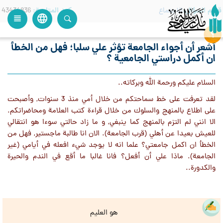
قسم السؤال
الاجتماع
كود المتابعة
43434836
language
view_headline
close
search
أشعر أن أجواء الجامعة تؤثر علي سلبا؛ فهل من الخطأ
ان أكمل دراستي الجامعية ؟
السلام عليكم ورحمة الله وبركاته..
لقد تعرفت على خط سماحتكم من خلال أمي منذ 3 سنوات, وأصبحت
على اطلاع بالمنهج والسلوك من خلال قراءة كتب العلامة ومحاضراتكم.
الا انني لم التزم بالمنهج كما ينبغي, و ما زاد حالتي سوءا هو انتقالي
للعيش بعيدا عن أهلي (قرب الجامعة). الان انا طالبة ماجستير, فهل من
الخطأ ان اكمل جامعتي؟ علما انه لا يوجد شيء افعله في أيامي (غير
الجامعة). ماذا علي أن أفعل؟ فانا غالبا ما أقع في الندم والحيرة
والكدورة..
هو العليم