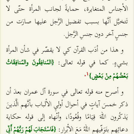
الأجناس المتغايرة، حمايةً لجانب المرأة حتّى لا
تَتخيَّل أنَّها بسبب تفضيل الرَّجل عليها صارَت من
جنسٍ آخر دون جنسِ الرَّجل.
و هذا من أدَب القرآن كي لا يقصّر في شأن المرأة
بشي‌ءٍ. كما في قوله تعالى:
{المُنافِقُونَ والمُنافِقَاتُ
بَعْضُهُمْ مِنْ بَعْضٍ}
.
۱
و أصرح منه قوله تعالى في سورة آل عمران بعدَ أن
ذكر خمسَ آياتٍ في أحوال أوليِ الألباب بأنَّهم الَّذينَ
يَذكُرون اللهَ قِيَامًا وقُعُودًا، وأنْهاه إلى قوله حكاية
دعائِهم بتَوَفّيهم اللهُ مَعَ الأبْرارِ:
{فَاسْتَجَابَ لَهُمْ رَبُّهُمْ أَنِّي