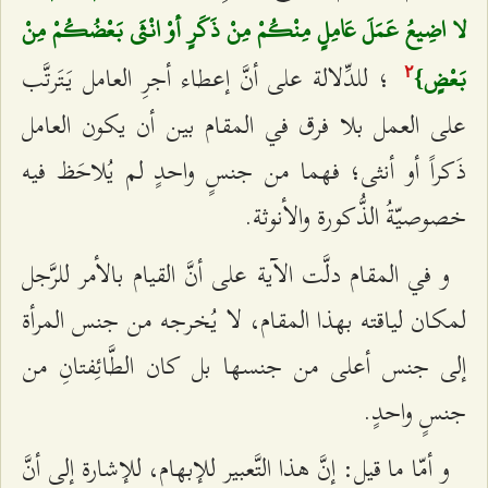
لا اضِيعُ عَمَلَ عَامِلٍ مِنْكُمْ مِنْ ذَكَرٍ أوْ انْثَى بَعْضُكُمْ مِنْ
؛ للدِّلالة على أنَّ إعطاء أجرِ العامل يَتَرتَّب
بَعْضٍ}
٢
على العمل بلا فرق في المقام بين أن يكون العامل
ذَكراً أو أنثى؛ فهما من جنسٍ واحدٍ لم يُلاحَظ فيه
خصوصيّةُ الذُّكورة والأنوثة.
و في المقام دلَّت الآية على أنَّ القيام بالأمر للرَّجل
لمكان لياقته بهذا المقام، لا يُخرجه من جنس المرأة
إلى جنس أعلى من جنسها بل كان الطَّائِفتانِ من
جنسٍ واحدٍ.
و أمّا ما قيل: إنَّ هذا التَّعبير للإبهام، للإشارة إلى أنَّ