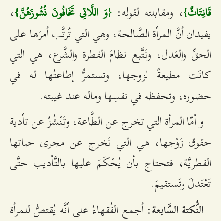
، ومقابلته لقوله:
،
قَانِتَاتٌ}
{وَ اللَّاتِي تَخَافُونَ نُشُوزَهُنَّ}
يفيدان أنَّ المرأة الصَّالحة، وهي التي تُرتَّب أمرَها على
الحقِّ والعَدل، وتَتَّبع نظامَ الفطرة والشَّرع، هي التي
كانَت مطيعةً لزوجها، وتستمرُّ إطاعتُها له في
حضوره، وتحفظه في نفسِها وماله عند غيبته.
و أمّا المرأة التي تخرج عن الطَّاعة، وتَنْشُزُ عن تأدية
حقوق زَوْجها، هي التي تَخرج عن مجرى حياتها
الفطريَّة، فتحتاج بأن يُحْكَمَ عليها بالتَّأديب حتَّى
تَعْتَدلَ وتَستقيمَ.
: أجمع الفُقهاءُ على أنَّه يُقتصُّ للمرأة
النُّكتة السَّابعة