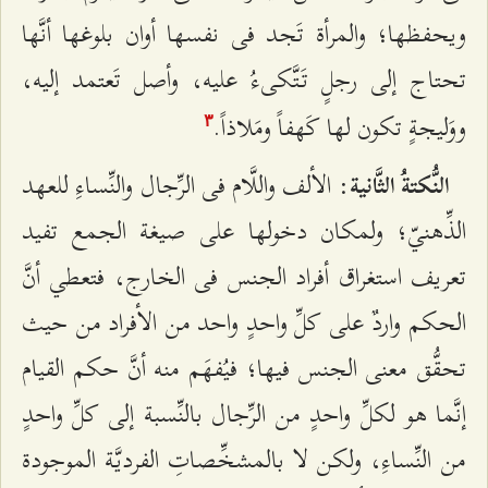
ويحفظها؛ والمرأة تَجد فى نفسها أوان بلوغها أنَّها
تحتاج إلى رجلٍ تَتَّكى‌ءُ عليه، وأصل تَعتمد إليه،
ووَليجةٍ تكون لها كَهفاً ومَلاذاً.
٣
: الألف واللَّام فى الرِّجال والنِّساءِ للعهد
النُّكتةُ الثَّانية
الذِّهنيّ؛ ولمكان دخولها على صيغة الجمع تفيد
تعريف استغراق أفراد الجنس فى الخارج، فتعطي أنَّ
الحكم واردٌ على كلِّ واحدٍ واحد من الأفراد من حيث
تحقُّق معنى الجنس فيها؛ فيُفهَم منه أنَّ حكم القيام
إنَّما هو لكلِّ واحدٍ من الرِّجال بالنِّسبة إلى كلِّ واحدٍ
من النِّساءِ، ولكن لا بالمشخِّصاتِ الفرديَّة الموجودة