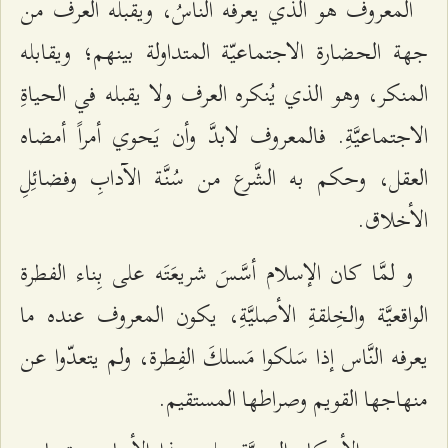
المعروف هو الذي يعرفه الناسُ، ويقبله العرف من
جهة الحضارة الاجتماعيّة المتداولة بينهم؛ ويقابله
المنكر، وهو الذي يُنكره العرف ولا يقبله في الحياةِ
الاجتماعيَّةِ. فالمعروف لابدَّ وأن يَحوي أمراً أمضاه
العقل، وحكم به الشَّرع من سُنَّة الآدابِ وفضائِلِ
الأخلاق.
و لمَّا كان الإسلام أسَّسَ شريعَتَه على بِناء الفطرة
الواقعيَّة والخِلقةِ الأصليَّةِ، يكون المعروف عنده ما
يعرفه النَّاس إذا سَلكوا مَسلكَ الفِطرة، ولم يتعدّوا عن
منهاجها القويم وصراطها المستقيم.