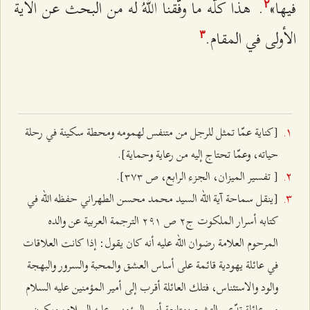
فيها»
.
هذا كلُّه ما وفَّقنا اللهُ له من البحث عن الآية
٢
الأولى في المقام.
٣
[كناية عمّا تمثل للرجل من متنفس لهمومه ومحطة سكينة في رحلة
حياته، وعمّا تحتاج إليه من رعاية وحماية].
[ تفسير الميزان، الجزء الرابع، ص ٣۷٣].
[ينقل سماحة آية الله السيد محمد محسن الطهراني حفظه الله في
كتابه أسرار الملكوت ج٢ ص ٢٩۱ الترجمة العربية عن والده
المرحوم العلامة رضوان الله عليه أنه كان يقول: إذا كانت العلاقات
في عائلة يهودية قائمة على أساس العشق والمحبة والسرور والبهجة
والود والاستئناس، فتلك العائلة أقرب إلى أمير المؤمنين عليه السلام
من عائلة تدّعي التشيع ومتابعة أمير المؤمنين عليه السلام، ويكون