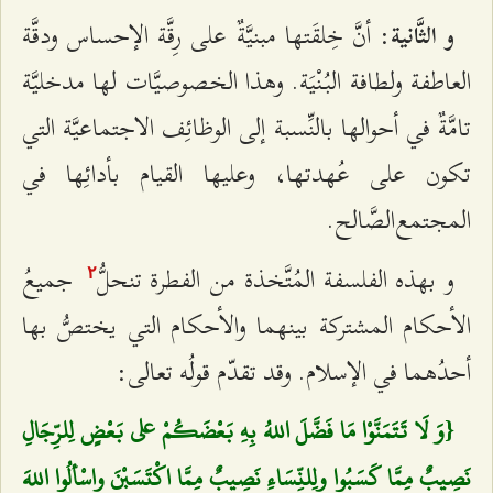
: أنَّ خِلقَتها مبنيَّةٌ على رِقَّة الإحساس ودقَّة
و الثَّانية
العاطفة ولطافة البُنْيَة. وهذا الخصوصيَّات لها مدخليَّة
تامَّةٌ في أحوالها بالنِّسبة إلى الوظائِف الاجتماعيَّة التي
تكون على عُهدتها، وعليها القيام بأدائِها في
المجتمع‌الصَّالح.
و بهذه الفلسفة المُتَّخذة من الفطرة تنحلُّ
جميعُ
٢
الأحكام المشتركة بينهما والأحكام التي يختصُّ بها
أحدُهما في الإسلام. وقد تقدّم قولُه تعالى:
{وَ لَا تَتَمَنَّوْا مَا فَضَّلَ اللهُ بِهِ بَعْضَكُمْ على بَعْضٍ لِلرِّجَالِ
نَصِيبٌ مِمَّا كَسَبُوا ولِلنِّسَاءِ نَصِيبٌ مِمَّا اكْتَسَبْنَ واسْألُوا اللهَ