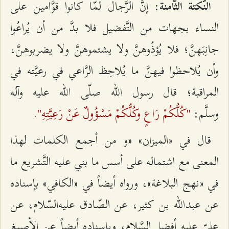
: إنَّ الرَّجال لمّا كانوا قوَّامين على
النُّكتة الثَّامنة
النساء بجهات من التَّفضيل فلا بدَّ من أن يُراعُوا
جانِبَهنَّ؛ فلا يُؤذُوهنَّ ولا يشتموهنَّ ولا يضربوهنَّ،
وأن يُلاحظوا فيهنَّ ما يُلاحِظ الرَّاعي في رعيَّته في
المراقبة؛ قال‌ رسول الله صلّى الله عليه وآله
"كُلُّكُمْ رَاعٍ وكُلُّكُمْ مَسْؤُولٌ عَنْ رَعِيَّتِهِ".
وسلَّم:
قال في «الميزان» «و من أجمع الكلمات لهذا
المعنى مع اشتماله على أسس ما بني عليه التَّشريع ما
في «نهج البلاغة»، ورواه أيضاً في «الكافي» بإسناده
عن عبدالله بن كثير، عن الصّادق عليه‌السّلام، عن
عليّ عليه أفضل السَّلام، وبإسناده أيضاً عن الأصبغ