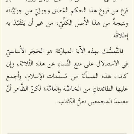
فرع من فروع هذا الحكم المُطلق وجزئِيّ من جزئِيَّاته
ونتيجةٌ من هذا الأصل الكلِّيّ، من غير أن يَتَقَيَّدَ به
إطلاقُه.
فالتَّمسُّك بهذه الآية المباركة هو الحَجَر الأساسيّ
في الاستدلال على‌ منع النِّساءِ عن هذه الثَّلاثة، وإن
كانت هذه المسألة من مُسلَّمات الإسلام، وأجمع
عليها الطائفتانِ من الخاصَّة والعامَّة؛ لكنّ الظَّاهر أنَّ
معتمدَ المجمعين نصُّ الكتاب.