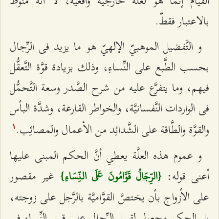
القيام إنَّما هو لعلَّة خارجيَّة واقعيَّة، لا أنَّه منوط
بالاعتبار فقطّ.
و التَّفضيل الموهبيّ الإلهيّ هو ما يزيد فى الرِّجال
بحسب الطَّبع على النِّساءِ، وذلك بزيادة قوَّة التَّعقُّل
فيهم، وما يتفرَّع عليه من شرح الصَّدر وسعة التَّحمُّل
فى الواردات النَّفسانيَّة، والخواطر القارعة، وشدَّة البأس
والقوَّة والطَّاقة على الشَّدائِد من الأعمال والمصائِب.
۱
و عموم هذه العلَّة يعطي أنَّ الحكم المبنى عليها
أعنى قوله:
غير مقصور
{الرِّجَالُ قَوَّامُونَ عَلَى النِّسَاءِ}
على الأزواج بأن يختصَّ القوَّاميَّة بالرَّجل على زوجته،
بل الحكم مجعول لقبيل الرِّجال على قبيل النِّساءِ فى