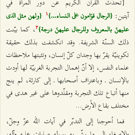
[تحدّث القرآن الكريم عن دور المرأة في
آيتين:
{الرجال قوّامون على النساء...}
{ولهن مثل الذي
۱
، كما بيّنت
عليهنّ بالمعروف وللرجال عليهنّ درجة}
٢
ذلك السنّة الشريفة. وقد انكشفت بذلك حقيقة
تكوينيّة يقرّ بها وجدان كلّ إنسان، وتثبتها ملاحظات
علماء النفس، إلا أنّ إهمال التجربة الغربيّة لها أودت
بالإنسان ـ وباعتراف أصحابها ـ إلى كارثة، لم ينج
منها أتباع تلك التجربة ومقلّدوها على غير هدى في
مختلف بقاع الأرض...
فما أحوجنا إلى التدبّر في آيات الله عزّ وجلّ،
والإصغاء إلى ما بشّر به رسوله صلوات عليه وآله،