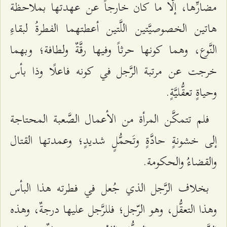
مضارِّها، إلَّا ما كان خارجاً عن عهدتها بملاحظة
هاتين الخصوصيَّتين اللَّتين أعطتهما الفطرةُ لبقاءِ
النَّوع، وهما كونها حرثاً وفيها رقَّةٌ ولطافة؛ وبهما
خرجت عن مرتبة الرَّجل في كونه فاعلًا وذا بأس
وحياةٍ تعقُّليَّةٍ.
فلم تتمكَّن المرأة من الأعمال الصَّعبة المحتاجة
إلى خشونةٍ حادَّةٍ وتَحمُّلٍ شديدٍ؛ وعمدتها القتال
والقضاءُ والحكومة.
بخلاف الرَّجل الذي جُعل في فطرته هذا البأس
وهذا التعقُّل، وهو الرّجل؛ فللرَّجل عليها درجةٌ، وهذه