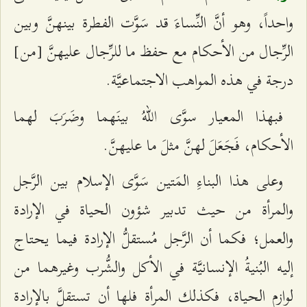
واحداً، وهو أنَّ النِّساءَ قد سَوَّت الفطرة بينهنَّ وبين
الرِّجال من الأحكام مع حفظ ما للرِّجال عليهنَّ [من]
درجة في هذه المواهب الاجتماعيَّة.
فبهذا المعيار سوَّى اللهُ بينَهما وضَرَبَ لهما
الأحكام، فَجَعَلَ لهنَّ مثلَ ما عليهنَّ.
وعلى هذا البناءِ المَتين‌ سَوَّى الإسلام بين الرَّجل
والمرأة من حيث تدبير شؤون الحياة في الإرادة
والعمل؛ فكما أن الرَّجل مُستقلُّ الإرادة فيما يحتاج
إليه البُنيةُ الإنسانيَّة في الأكل والشُّرب وغيرهما من
لوازم الحياة، فكذلك المرأة فلها أن تستقلَّ بالإرادة