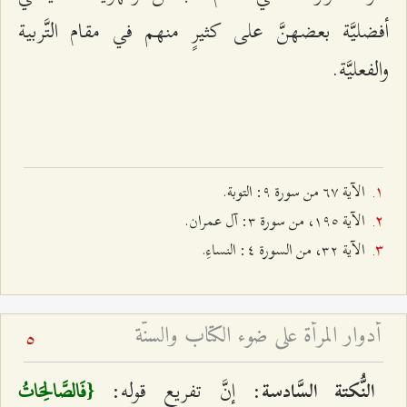
أفضليَّة بعضهنَّ على كثيرٍ منهم في مقام التَّربية
والفعليَّة.
الآية ٦۷ من سورة ٩: التوبة.
الآية ۱٩٥، من سورة ٣: آل عمران.
الآية ٣٢، من السورة ٤: النساءِ.
أدوار المرأة على ضوء الكتاب والسنّة
5
: إنَّ تفريع قوله:
النُّكتة السَّادسة
{فَالصَّالِحَاتُ