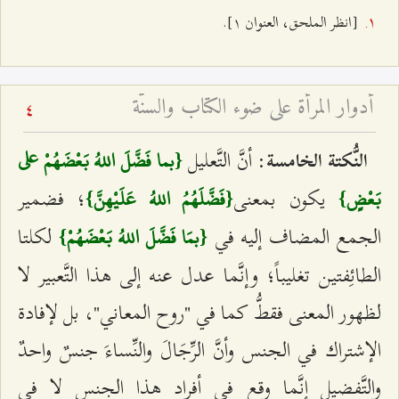
[انظر الملحق، العنوان ۱].
أدوار المرأة على ضوء الكتاب والسنّة
4
: أنَّ التَّعليل
النُّكتة الخامسة
{بما فَضَّلَ اللهُ بَعْضَهُمْ على
يكون بمعنى
؛ فضمير
بَعْضٍ}
{فَضَّلَهُمُ اللهُ عَلَيْهِنَّ}
الجمع المضاف إليه في
لكلتا
{بمَا فَضَّلَ اللهُ بَعْضَهُمْ}
الطائِفتين تغليباً؛ وإنَّما عدل عنه إلى هذا التَّعبير لا
لظهور المعنى فقطُّ كما في "روح المعاني"، بل لإفادة
الإشتراك في الجنس وأنَّ الرِّجَالَ والنِّساءَ جنسٌ واحدٌ
والتَّفضيل إنَّما وقع في أفراد هذا الجنس لا في