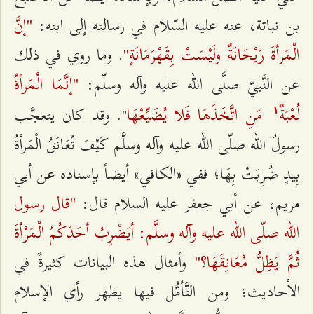
"إنَّ
بن نباتة، عنه عليه‌ السّلام في رسالته إلى ابنه:
الْمَرأةَ رَيْحَانَةٌ ولَيْسَتْ بِقَهْرَمَانَةٍ".
وما روي في ذلك
"إنَّمَا الْمَرأةُ
عن النَّبيّ صلَّى الله عليه وآله وسلّم:
لُعْبَةٌ
مَنِ اتَّخَذَهَا فَلا يُضَيِّعْهَا
". وقد كان يتعجَّب
۱
رسولُ الله صلّى الله عليه وآله وسلَّم كَيْفَ تُعَانَقُ الْمَرأةُ
بِيدٍ ضُرِبَتْ بِهَا؛ ففي «الكافي» أيضاً بإسناده عن أبي
"قال رسول
مريم، عن أبي جعفر عليه السلام قال:
الله صلّى الله عليه وآله وسلَّم: أيَضْرِبُ أحَدَكُمُ الْمَرْأةَ
ثُمَّ يَظِلُّ مُعَانِقَهَا؟"
وأمثال هذه البيانات كثيرةٌ في
الأحاديث؛ ومن التَّأمُّل فيها يظهر رأي الإسلام