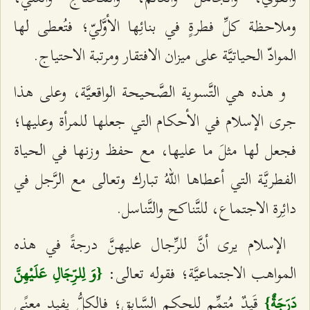
وملاحظة كلِّ فطرةٍ في بنائِها الأوَّليّ؛ فتُعطى لها
الموادّ الحياتيَّة على ميزان الافتقار ومرتبة الاحتياج.
و هذه هي التَّسوية الصَّحيحة الواقعيَّة، وعلى هذا
جرى الإسلام في الأحكام التي جعلها للمرأة وعليها؛
فجعل لها مثلَ ما عليها، مع حفظ وزنها في الحياة
الفطريَّة التي أعطاها اللهُ تبارك وتعالى مع الرَّجل في
دائِرة الاجتماع، للتَّناكح والتَّناسل.
الإسلام يرى أنَّ للرِّجال عليهنَّ درجةً في هذه
المواهب الاجتماعيَّة؛ فقوله تعالى:
{وَ لِلرِّجَالِ عَلَيْهِنَّ
قَيدٌ مُتمِّم للحكم السَّابق؛ فالكلُّ يفيد معنًى
دَرَجَةٌ}