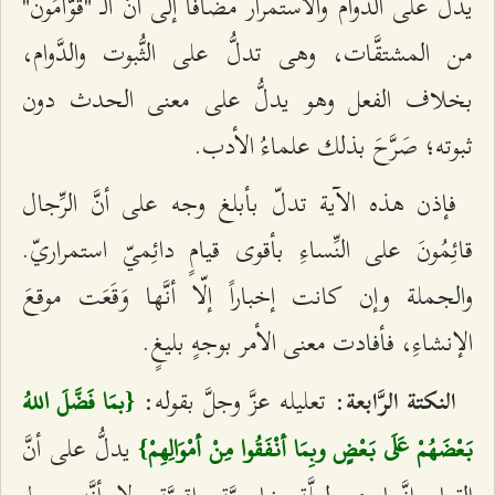
يدلُّ على الدَّوام والاستمرار مضافاً إلى أنَّ الـ "قوَّامُون"
من المشتقَّات، وهى تدلُّ على الثُّبوت والدَّوام،
بخلاف الفعل وهو يدلُّ على معنى الحدث دون
ثبوته؛ صَرَّحَ بذلك علماءُ الأدب.
فإذن هذه الآية تدلّ بأبلغ وجه على أنَّ الرِّجال
قائِمُونَ على النِّساءِ بأقوى قيامٍ دائِميّ استمراريّ.
والجملة وإن كانت إخباراً إلّا أنَّها وَقَعَت موقعَ
الإنشاءِ، فأفادت معنى الأمر بوجهٍ بليغٍ.
: تعليله عزَّ وجلَّ بقوله:
النكتة الرَّابعة
{بمَا فَضَّلَ اللهُ
يدلُّ على أنَّ
بَعْضَهُمْ عَلَى بَعْضٍ وبِمَا أنْفَقُوا مِنْ أمْوَالِهِمْ}