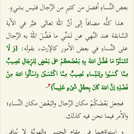
بعض النِّساءِ أفضل من كثيرٍ من الرِّجال فليس بشي‌ءٍ.
هذا كلُّه مضافاً إلى أنَّ اللهَ تعالى عبَّر في الآية
السَّابقة عند النَّهي عن تَمَنِّي ما فَضَّلَ اللهُ به الرِّجال
على النِّساءِ في بعض الأمور كالإرث، بقوله:
{وَ لَا
تَتَمَنَّوْا مَا فَضَّلَ اللهُ بِهِ بَعْضَكُمْ على بَعْضٍ لِلرِّجَالِ نَصِيبٌ
مِمَّا كَسَبُوا ولِلنِّساءِ نَصِيبٌ مِمَّا اكْتَسَبْنَ واسْألُوا اللهَ مِنْ
فَضْلِهِ إنَّ اللهَ كَانَ بِكُلِّ شَيْ‌ءٍ عَلِيماً}
.
٣
فجعل بَعْضَكُمْ مكان الرِّجال والبَعْضَ مكان النِّساءِ؛
والأمر فيما نحن فيه كذلك.
و استواؤهما في مقام الجنس والهويَّة لا يُنافي