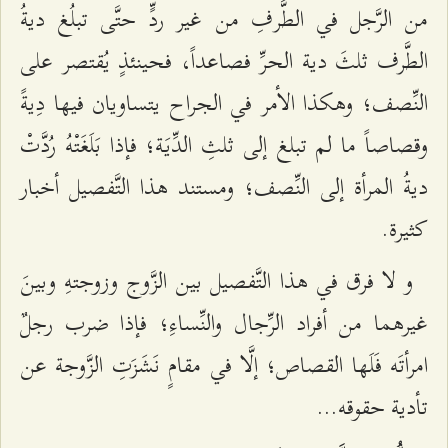
من الرَّجل في الطَّرفِ من غير ردٍّ حتَّى تبلُغ ديةُ
الطَّرف ثلثَ دية الحرِّ فصاعداً، فحينئذٍ يُقتصر على
النِّصف؛ وهكذا الأمر في الجراح يتساويان فيها دِيةً
وقصاصاً ما لم تبلغ إلى ثلثِ الدِّيَة؛ فإذا بَلَغَتْهُ رُدَّتْ
ديةُ المرأة إلى النِّصف؛ ومستند هذا التَّفصيل أخبار
كثيرة.
و لا فرق في هذا التَّفصيل بين الزَّوج وزوجتهِ وبينَ
غيرهما من أفراد الرِّجال والنِّساءِ؛ فإذا ضرب رجلٌ
امرأتَه فَلَها القصاص؛ إلَّا في مقامٍ نَشَزَتِ الزَّوجة عن
تأدية حقوقه...