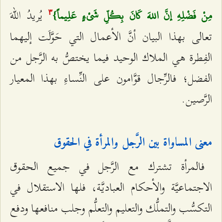
يُريدُ اللهَ
مِنْ فَضْلِهِ إنَّ اللهَ كَانَ بِكُلِّ شَيْ‌ءٍ عَلِيماً}
٣
تعالى بهذا البيان أنَّ الأعمال التي حَوَّلَت إليهما
الفِطرة هي الملاك الوحيد فيما يختصُّ به الرَّجل من
الفضل؛ فالرِّجال قوَّامون على النِّساءِ بهذا المعيار
الرَّصين.
معنى المساواة بين الرَّجل والمرأة في الحقوق‌
فالمرأة تشترك مع الرَّجل في جميع الحقوق
الاجتماعيَّة والأحكام العباديَّة، فلها الاستقلال في
التكسُّب والتملُّك والتعليم والتعلُّم وجلب منافعها ودفع