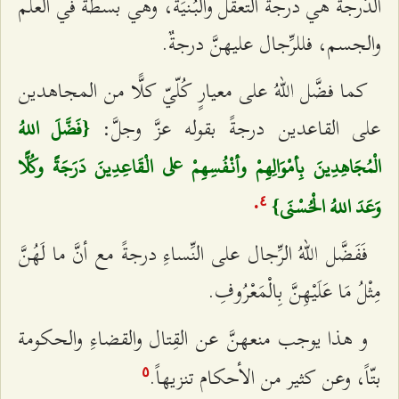
الدَّرجة هي درجة التعقُّل والبُنْيَة، وهي بسطةٌ في العلم
والجسم، فللرِّجال عليهنَّ درجةٌ.
كما فضَّل اللهُ على معيارٍ كُلّيّ كلًّا من المجاهدين
على القاعدين درجةً بقوله عزَّ وجلَّ:
{فَضَّلَ اللهُ
الْمُجَاهِدِينَ بِأمْوَالِهِمْ وأنْفُسِهِمْ على الْقَاعِدِينَ دَرَجَةً وكُلًّا
وَعَدَ اللهُ الْحُسْنَى}
.
٤
فَفَضَّل اللهُ الرِّجال على النِّساءِ درجةً مع أنَّ ما لَهُنَّ
مِثْلُ مَا عَلَيْهِنَّ بِالْمَعْرُوفِ.
و هذا يوجب منعهنَّ عن القِتال والقضاءِ والحكومة
بتّاً، وعن كثير من الأحكام تنزيهاً.
٥