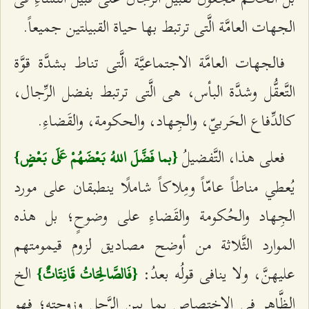
الجهات العامَّة الَّتى ترتبط بها حياة القبيلتين جميعاً.
فالجهات العامَّة الاجتماعيَّة الَّتى تناط بشدَّة قوَّة
التَّعقُّل وشدَّة البأس، هى الَّتى ترتبط بفضل الرِّجال،
كالدِّفاع الحَربيّ، والجِهاد، والحكومة، والقَضاءِ.
فعلى هذا، التَّفضيلُ
{بما فَضَّلَ اللهُ بَعْضَهُمْ عَلَى بَعْضٍ}
يُعطي مناطاً عامّاً ومِلاكاً شاملًا ينطبقان على مورد
الجِهاد والحُكومة والقَضاءِ على وضوحٍ؛ بل هذه
الموارد الثَّلاثة من أوضح مصاديق لزوم قيمومتهم
عليهنَّ، ولا ينافى قولُه بعدُ:
الخ
{فَالصَّالِحَاتُ قَانِتَاتٌ}
الظَّاهر فى الاختصاص بما بين الرَّجل وزوجته؛ فهو