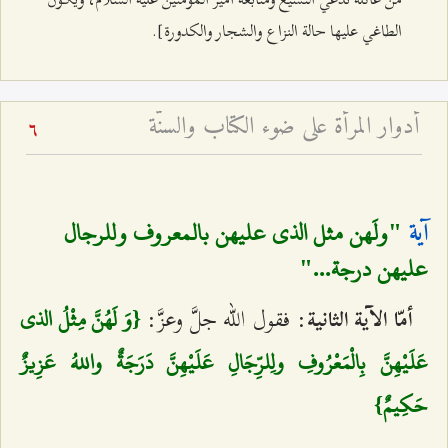
الطاغي عليها حالة النزاع والشجار والكدورة].
أدوار المرأة على ضوء الكتاب والسنّة
6
"ولَهن مثل الذي عليهن بالمعروف وللرجال
آية
عليهن درجة..."‌
: فقول الله جلَّ وعزَّ:
أمّا الآية الثانية
{وَ لَهُنَّ مِثْلُ الذي
عَلَيْهِنَّ بِالْمَعْرُوفِ ولِلرِّجَالِ عَلَيْهِنَّ دَرَجَةٌ واللهُ عَزِيزٌ
حَكِيمٌ}