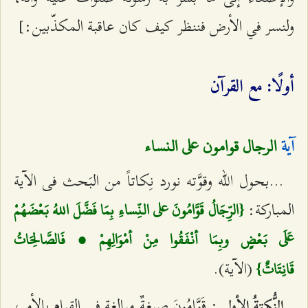
ولنسر في الأرض فننظر كيف كان عاقبة المكذّبين:]
أولًا: مع القرآن
الرجال قوامون على النساء
آية
...بحول الله وقوَّته نورد نِكاتاً من البَحث فى الآية
المباركة:
{الرِّجَالُ قَوَّامُونَ على النِّساءِ بِمَا فَضَّلَ اللهُ بَعْضَهُمْ
عَلَى بَعْضٍ وبِمَا أنْفَقُوا مِنْ أمْوَالِهِمْ ، فَالصَّالِحَاتُ
(الآية).
قَانِتَاتٌ}
: قَوَّامُونَ صيغةٌ مبالغة فى القيام بالأمر،
النُّكتةُ الأولى