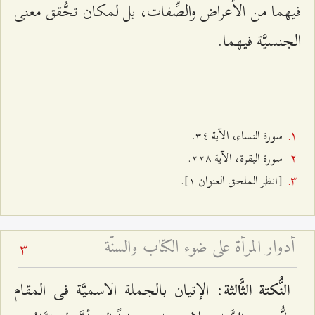
فيهما من الأعراض والصِّفات، بل لمكان تحُّقق معنى
الجنسيَّة فيهما.
سورة النساء، الآية ٣٤.
سورة البقرة، الآية ٢٢۸.
[انظر الملحق العنوان ۱].
أدوار المرأة على ضوء الكتاب والسنّة
3
: الإتيان بالجملة الاسميَّة فى المقام
النُّكتة الثَّالثة