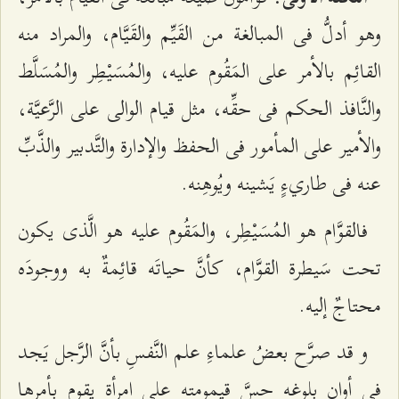
وهو أدلُّ فى المبالغة من القَيِّم والقَيَّام، والمراد منه
القائِم بالأمر على المَقُوم عليه، والمُسَيْطِر والمُسَلَّط
والنَّافذ الحكم فى حقِّه، مثل قيام الوالى على الرَّعيَّة،
والأمير على المأمور فى الحفظ والإدارة والتَّدبير والذَّبِّ
عنه فى طاري‌ءٍ يَشينه ويُوهِنه.
فالقوَّام هو المُسَيْطِر، والمَقُوم عليه هو الَّذى يكون
تحت سَيطرة القوَّام، كأنَّ حياتَه قائِمةٌ به ووجودَه
محتاجٌ إليه.
و قد صرَّح بعضُ علماءِ علم النَّفسِ بأنَّ الرَّجل يَجد
فى أوان بلوغه حسَّ قيمومته على امرأة يقوم بأمرها