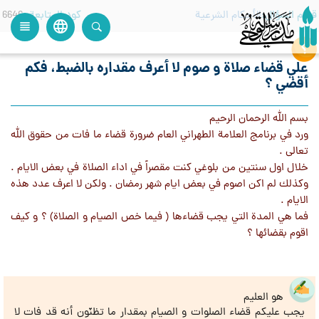
قسم السؤال
الأحكام الشرعية
كود المتابعة
6646
language
view_headline
close
search
علي قضاء صلاة و صوم لا أعرف مقداره بالضبط، فكم
أقضي ؟
بسم الله الرحمان الرحيم
ورد في برنامج العلامة الطهراني العام ضرورة قضاء ما فات من حقوق الله
تعالى .
خلال اول سنتين من بلوغي كنت مقصراً في اداء الصلاة في بعض الايام .
وكذلك لم اكن اصوم في بعض ايام شهر رمضان . ولكن لا اعرف عدد هذه
الايام .
فما هي المدة التي يجب قضاءها ( فيما خص الصيام و الصلاة) ؟ و كيف
اقوم بقضائها ؟
هو العليم
يجب عليكم قضاء الصلوات و الصيام بمقدار ما تظنّون أنه قد فات لا