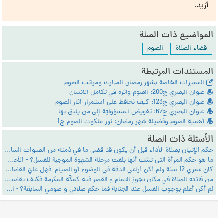
أزيد.
المواضيع ذات الصلة
قضاء الصلاة
الصوم
المستندات المرتبطة
المميزات الخاصة بشهر رمضان المبارك ومراتب الصوم
عنوان البصري ج200: الصوم واثره في تكامل الانسان
عنوان البصري ج123: كيف نحافظ على استمرار اثار الصوم
عنوان البصري ج62: تفويض المسؤوليّة إلى من يليق بها
أهمية الصوم وفضيلة شهر رمضان: نور ملكوت الصوم ج1
الأسئلة ذات الصلة
حكم الإتيان بصلاة الأداء قبل أن يكون قد قضى ما في ذمته من الصلوات السابقة - الأحكام الشرعية
ما هو حكم المرأة التي تشك أنها بلغت مرحلة الشهوة الموجبة للغسل؟ - الأحكام الشرعية
كان عمري 12 سنة ولم أكن أراعي الدقة في الوضوء أو الصيام، فهل عليّ القضاء؟ - الأحكام الشرعية
من فاتته الصلاة في مكان يجوز التمام و القصر فيه كمكّة المكرمة فكيف يقضيها؟ - الأحكام الشرعية
لم أكن أعلم بوجوب الغسل عند الجنابة فما حكم صلاتي و صومي السابقة؟ - الأحكام الشرعية