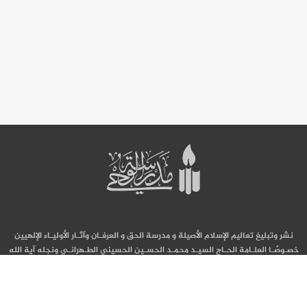
نشر وتبليغ تعاليم الإسلام الأصيلة و مدرسة الحق و العرفـان وآثـار الأوليـاء الإلهيين
خصـوصًـا العلـامة الحـاج السيـد محمـد الحسـين الحسيني الطـهرانـي ونجله آية الله
السيد محمد محسن الحسيني الطهراني قدّس الله سرّهما.