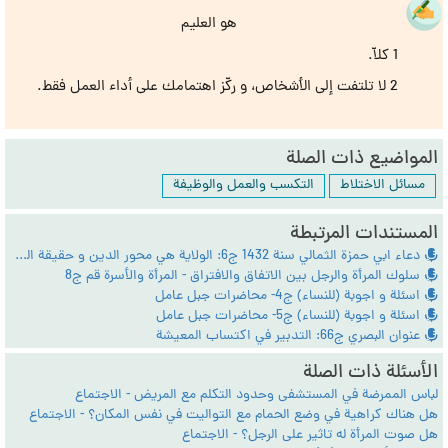
هو العليم
1 كلاّ.
2 لا تلتفت إلى الأشخاص، و ركّز اهتمامك على أداء العمل فقط.
المواضيع ذات الصلة
مسائل الاختلاط
التكسب والعمل والوظيفة
المستندات المرتبطة
دعاء ابي حمزة الثمالي سنة 1432 ج6: الولاية هي محور الدين و حقيقة الشريعة
سلوك المرأة والرجل بين الاتفاق والافتراق - المرأة والأسرة قم ج8
اسئلة و اجوبة (للنساء) ج4- محاضرات جبل عامل
اسئلة و اجوبة (للنساء) ج5- محاضرات جبل عامل
عنوان البصري ج66: التدبير في اكتساب المعيشة
الأسئلة ذات الصلة
لباس الممرضة في المستشفى وحدود التكلم مع المريض - الاجتماع
هل هناك كراهية في وضع الحمام مع التواليت في نفس المكان؟ - الاجتماع
هل صوت المرأة له تاثير على الرجل؟ - الاجتماع