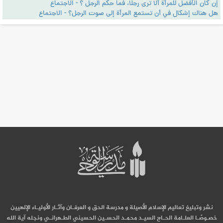
إن كان الأفضل للمرأة ألا ترى رجلا، فما حكم الرجل ؟ - الاجتماع
هل هناك إشكال في أن تستمع المرأة إلى صوت الرجل؟ - الاجتماع
نشر وتبليغ تعاليم الإسلام الأصيلة و مدرسة الحق و العرفـان وآثـار الأوليـاء الإلهيين
خصـوصًـا العلـامة الحـاج السيـد محمـد الحسـين الحسيني الطـهرانـي ونجله آية الله