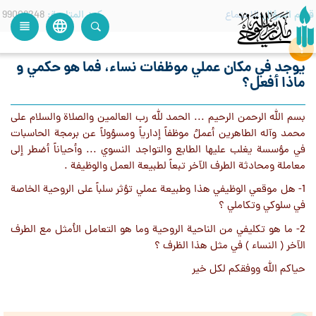
قسم السؤال
الاجتماع
كود المتابعة
99008248
language
view_headline
close
search
يوجد في مكان عملي موظفات نساء، فما هو حكمي و
ماذا أفعل؟
بسم الله الرحمن الرحيم ... الحمد لله رب العالمين والصلاة والسلام على
محمد وآله الطاهرين أعملُ موظفاً إدارياً ومسؤولاً عن برمجة الحاسبات
في مؤسسة يغلب عليها الطابع والتواجد النسوي ... وأحياناً أضطر إلى
معاملة ومحادثة الطرف الآخر تبعاً لطبيعة العمل والوظيفة .
1- هل موقعي الوظيفي هذا وطبيعة عملي تؤثر سلباً على الروحية الخاصة
في سلوكي وتكاملي ؟
2- ما هو تكليفي من الناحية الروحية وما هو التعامل الأمثل مع الطرف
الآخر ( النساء ) في مثل هذا الظرف ؟
حياكم الله ووفقكم لكل خير