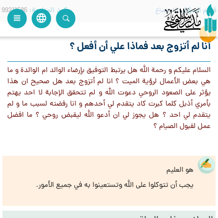
قسم السؤال
الاجتماع
كود المتابعة
99211586
language
view_headline
close
search
أنا لم أتزوج بعد فماذا علي أن أفعل ؟
السلام عليكم و رحمة الله هل يرتبط التوفيق بإرضاء الوالد ام الوالدة و ما
هي بعض الأعمال لرؤية الميت ؟ انا لم أتزوج بعد هل صحيح ان هذا
يؤثر على الصعود الروحي دعوت الله و لم تتحقق الإجابة لا احد يهتم
بأمري أذبل كلما كبرت كاد يتقدم لي أحدهم و انا رفضته لسبب ما و لم
يتقدم لي احد ؟ هل يجوز لي ان أدعو الله ليقبض روحي ؟ ما افضل
عمل لقبول الصيام ؟
هو العليم
يجب أن تتوكلوا على الله وتستعينوا به في جميع الأمور.