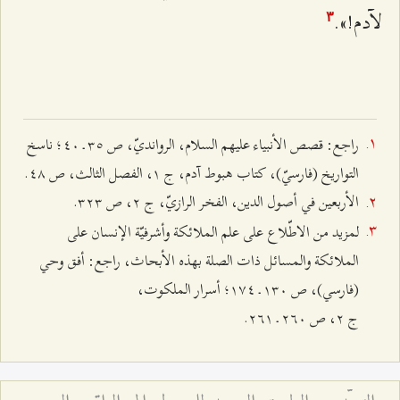
لآدم!».
٣
راجع: قصص الأنبياء عليهم السلام، الروانديّ، ص ٣٥ ـ ٤۰؛ ناسخ
التواريخ (فارسيّ)، كتاب هبوط آدم، ج ۱، الفصل الثالث، ص ٤۸.
الأربعين في أصول الدين، الفخر الرازيّ، ج ٢، ص ٣٢٣.
لمزيد من الاطّلاع على علم الملائكة وأشرفيّة الإنسان على
الملائكة والمسائل ذات الصلة بهذه الأبحاث، راجع: أفق وحي
(فارسي)، ص ۱٣۰ ـ ۱۷٤؛
أسرار الملكوت،
ج
٢
،
ص
٢٦۰
ـ
٢٦۱.