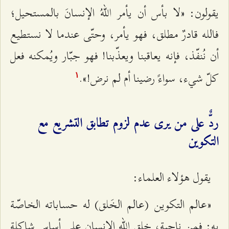
يقولون: «لا بأس أن يأمر اللهُ الإنسانَ بالمستحيل؛
فالله قادرٌ مطلق، فهو يأمر، وحتّى عندما لا نستطيع
أن نُنفّذ، فإنه يعاقبنا ويعذّبنا! فهو جبّار ويُمكنه فعل
كلّ شيء، سواءً رضينا أم لم نرض!».
۱
ردٌّ على من يرى عدم لزوم تطابق التشريع مع
التكوين
يقول هؤلاء العلماء:
«عالم التكوين (عالم الخَلق) له حساباته الخاصّة
به: فمن ناحية، خلق الله الإنسان على أساس شاكلة