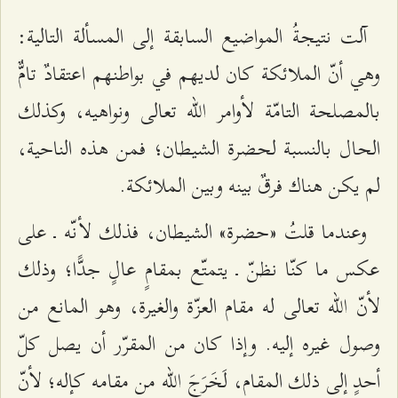
آلت نتيجةُ المواضيع السابقة إلى المسألة التالية:
وهي أنّ الملائكة كان لديهم في بواطنهم اعتقادٌ تامٌّ
بالمصلحة التامّة لأوامر الله تعالى ونواهيه، وكذلك
الحال بالنسبة لحضرة الشيطان؛ فمن هذه الناحية،
لم يكن هناك فرقٌ بينه وبين الملائكة.
وعندما قلتُ «حضرة» الشيطان، فذلك لأنّه ـ على
عكس ما كنّا نظنّ ـ يتمتّع بمقامٍ عالٍ جدًّا؛ وذلك
لأنّ الله تعالى له مقام العزّة والغيرة، وهو المانع من
وصول غيره إليه. وإذا كان من المقرّر أن يصل كلّ
أحدٍ إلى ذلك المقام، لَخَرَجَ الله من مقامه كإله؛ لأنّ