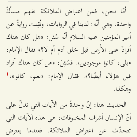
أمّا نحن، فمن اعتراض الملائكة نفهم مسألةً
واحدة، وهي أنّه: لدينا في الروايات، ونُقِلت روايةٌ عن
أمير المؤمنين عليه السلام أنّه سُئل: «هل كان هناك
أفرادٌ على الأرض قبل خلق آدم أم لا؟» فقال الإمام:
«بلى، كانوا موجودين». فسُئِلَ: «هل كان هناك أفراد
قبل هؤلاء أيضًا؟». فقال الإمام: «نعم، كانوا»،
۱
وهكذا.
الحديث هنا: إنّ واحدةً من الآيات التي تدلّ على
أنّ الإنسان أشرف المخلوقات، هي هذه الآيات التي
تتحدّث عن اعتراض الملائكة. فعندما يعترض