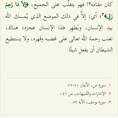
كان مقامه؟! فهو يتغلّب على الجميع،
﴿إِلاّ مَا رَحِمَ
؛ أي: إلاّ في ذلك الموضع الذي يُمسك الله
رَبِّي﴾
٣
بيد الإنسان، ويُظهِر هذا الإنسان عجزه؛ هناك،
تغلب رحمة الله تعالى على غضبه وقَهره، ولا يستطيع
الشيطان أن يفعل شيئًا.
سورة ص، الآيتان ۷۱-۷٢.
الإشارات والتّنبيهات، ص ۱٤٩.
سورة يوسف، الآية ٥٣.