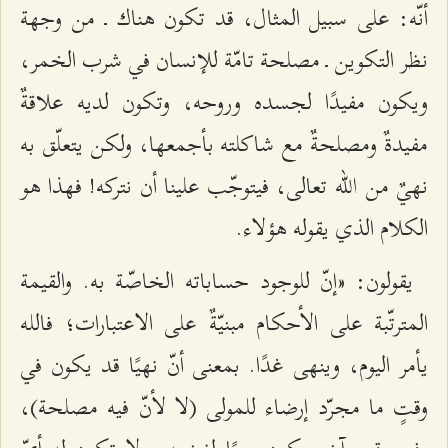
أنّه: على سبيل المثال، قد تكون هناك ـ من وجهة
نظر التكوين ـ مصلحة تامّة للإنسان في شرب الخمر،
ويكون مفيدًا لجسده وروحه، وتكون لديه علاقةٌ
مفيدةٌ ومصلحةٌ مع شاكلته بأجمعها، ولكن يتعلّق به
نهيٌ من الله تعالى، فيتوجّب علينا أن نتركه! فهذا هو
الكلام الذي يقوله هؤلاء.
يقولون: «إنّ للوجود حساباته الخاصّة به. والقيمة
المترتّبة على الأحكام مبنيّةٌ على الاعتبارات؛ فالله
يأمر اليوم، وينهى غدًا. بمعنى أنّ نهيًا قد يكون في
وقتٍ ما مجرّد إرضاء للمولى (لا لأنّ فيه مصلحة)،