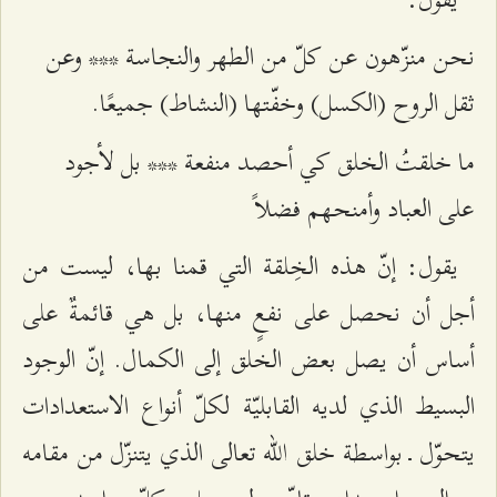
نحن منزّهون عن كلّ من الطهر والنجاسة *** وعن
ثقل الروح (الكسل) وخفّتها (النشاط) جميعًا.
ما خلقتُ الخلق كي أحصد منفعة *** بل لأجود
على العباد وأمنحهم فضلاً
يقول: إنّ هذه الخِلقة التي قمنا بها، ليست من
أجل أن نحصل على نفعٍ منها، بل هي قائمةٌ على
أساس أن يصل بعض الخلق إلى الكمال. إنّ الوجود
البسيط الذي لديه القابليّة لكلّ أنواع الاستعدادات
يتحوّل ـ بواسطة خلق الله تعالى الذي يتنزّل من مقامه