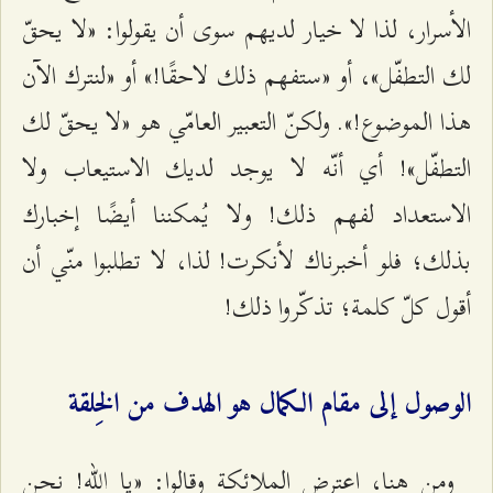
الأسرار، لذا لا خيار لديهم سوى أن يقولوا: «لا يحقّ
لك التطفّل»، أو «ستفهم ذلك لاحقًا!» أو «لنترك الآن
هذا الموضوع!». ولكنّ التعبير العامّي هو «لا يحقّ لك
التطفّل»! أي أنّه لا يوجد لديك الاستيعاب ولا
الاستعداد لفهم ذلك! ولا يُمكننا أيضًا إخبارك
بذلك؛ فلو أخبرناك لأنكرت! لذا، لا تطلبوا منّي أن
أقول كلّ كلمة؛ تذكّروا ذلك!
الوصول إلى مقام الكمال هو الهدف من الخِلقة
ومن هنا، اعترض الملائكة وقالوا: «يا الله! نحن