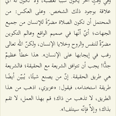
وفي وقتٍ آخر يكون سببًا لغضبه، ولا تكون له أيّ
علاقة بوجود ذلك الشخص. وعلى العكس: من
المحتمل أن تكون الصلاة مضرّةً للإنسان من جميع
الجهات؛ أيّ أنّها في صميم الواقع وعالم التكوين
مضرّةٌ للنفس والروح وخلايا الإنسان، ولكنّ الله تعالى
رغب في إيجابها على الإنسان». هذا خطأٌ عظيمٌ
جدًّا! يجب أن تتوافق الشريعة مع الحقيقة؛ فالشريعة
هي طريق الحقيقة. إنّ من يصنع شيئًا، يُبيّن أيضًا
طريقة استخدامه، فيقول: «عزيزي، اذهب من هذا
الطريق، لا تذهب من ذاك؛ قم بهذا العمل، لا تقم
بذاك؛ وإلاّ فإنّه سيتلف!».