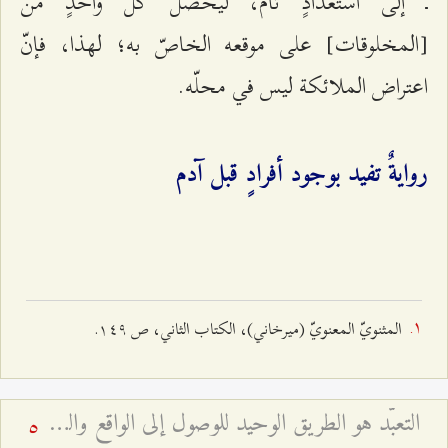
ـ إلى استعدادٍ تامّ، ليحصل كلّ واحدٍ من
[المخلوقات] على موقعه الخاصّ به؛ لهذا، فإنّ
اعتراض الملائكة ليس في محلّه.
روايةٌ تفيد بوجود أفرادٍ قبل آدم
المثنويّ المعنويّ (ميرخاني)، الكتاب الثاني، ص ۱٤٩.
التعبّد هو الطريق الوحيد للوصول إلى الواقع والقرب الإلهيّ - أخطار العلم من دون نية صالحة ومن دون تعبّد
5