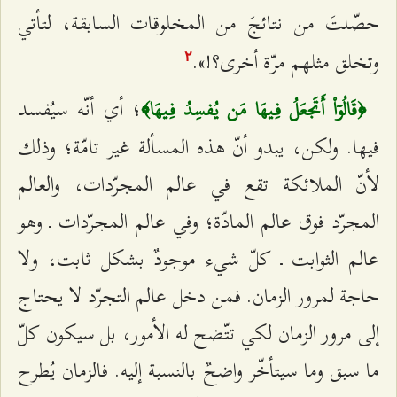
حصّلتَ من نتائجَ من المخلوقات السابقة، لتأتي
وتخلق مثلهم مرّة أخرى؟!».
٢
؛ أي أنّه سيُفسد
﴿قَالُوٓاْ أَتَجعَلُ فِيهَا مَن يُفسِدُ فِيهَا﴾
فيها. ولكن، يبدو أنّ هذه المسألة غير تامّة؛ وذلك
لأنّ الملائكة تقع في عالم المجرّدات، والعالم
المجرّد فوق عالم المادّة؛ وفي عالم المجرّدات ـ وهو
عالم الثوابت ـ كلّ شيء موجودٌ بشكل ثابت، ولا
حاجة لمرور الزمان. فمن دخل عالم التجرّد لا يحتاج
إلى مرور الزمان لكي تتّضح له الأمور، بل سيكون كلّ
ما سبق وما سيتأخّر واضحٌ بالنسبة إليه. فالزمان يُطرح