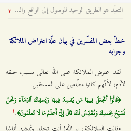
التعبّد هو الطريق الوحيد للوصول إلى الواقع والقرب الإلهيّ - أخطار العلم من دون نية صالحة ومن دون تعبّد
3
خطأ بعض المفسّرين في بيان علّة اعتراض الملائكة
وجوابه
لقد اعترض الملائكة على الله تعالى بسبب خلقه
لآدم؛ لأنّهم كانوا مطّلعين على المستقبل.
﴿قَالُوٓاْ أَتَجعَلُ فِيهَا مَن يُفسِدُ فِيهَا وَيَسفِكُ ٱلدِّمَآءَ وَنَحنُ
.
نُسَبِّحُ بِحَمدِكَ وَنُقَدِّسُ لَكَ قَالَ إِنِّيٓ أَعلَمُ مَا لَا تَعلَمُونَ﴾
۱
«قالت الملائكة: يا الله! أنت تخلق وتُنشئ أناسًا