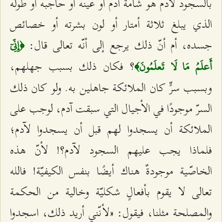
بالسجود لآدم هو شامة آدم أو عينه أو حاجبه أو طوله
الذي يبلغ ثلاثة أمتار أو لون بشرته أو خصائص
جسده، أم أنّ ذلك يرجع إلى أنّه تعالى قال:
﴿إِنِّيٓ
؟ فكان ذلك بسبب جهلهم،
أَعلَمُ مَا لَا تَعلَمُونَ﴾
وبسبب سرٍّ كان الملائكة جاهلين به. ولو كان ذلك
السرّ موجودًا في الأجيال التي سبقت آدم، لوجب على
الملائكة أن يسجدوا لهم قبل أن يسجدوا لآدم؛
فلماذا يجب عليهم السجود لآدم؟! لأنّ هذه
الخاصّية موجودةٌ هناك أيضًا بنفس الكيفيّة! فالله
تعالى لا يقوم بأفعالٍ شكليّة وخالية من الحكمة
والمصلحة مثلنا، فيقول: «لأنّني أريد ذلك، اسجدوا