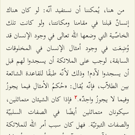
من هنا، يُمكننا أن نستفيد أنّه: لو كان هناك
إنسانٌ قبلنا في مقامنا ومكانتنا، ولو كانت تلك
الخاصّية التي وضعها الله تعالى في وجود الإنسان قد
وُضِعَت في وجود أمثال الإنسان في المخلوقات
السابقة، لوجب على الملائكة أن يسجدوا لهم قبل
أن يسجدوا لآدم! وذلك لأنّه طبقًا للقاعدة الشائعة
بين الطلاّب، فإنّه يُقال: «حُكمُ الأمثالِ فيما يجوزُ
وفيما لا يجوزُ واحِدٌ».
فإذا كان الشيئان متماثلين،
٢
سيكونان متماثلين أيضًا في الصفات السلبيّة
والصفات الثبوتيّة. فهل كان سبب أمر الله للملائكة