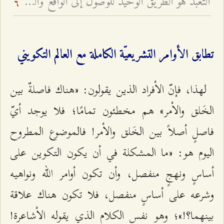
التعبّد هو الطريق الوحيد للوصول إلى الواقع والقرب الإلهيّ - أخطار العلم من دون نية صالحة ومن دون تعبّد
6
تطابق الأوامر التشريعيّة الكاملة مع العالم التكويني
لهذا، فإنّ الأفراد الذين يقولون: «هناك فاصلةٌ بين
الخَلق والأمر» هم مخطئون تمامًا؛ فلا يوجد أيّ
فاصلٍ أصلاً بين الخَلق والأمر! فالموضوع المطروح
اليوم هو: «ما المشكلة في أن يكون التكوين على
أساسٍ ونهجٍ منفصل، وأن تكون أوامر الله ونواهيه
وشرعه على أساسٍ منفصل، فلا تكون هناك علاقة
بينهما؟!»؛ وهو نفس الكلام الذي يقوله الأشاعرة!