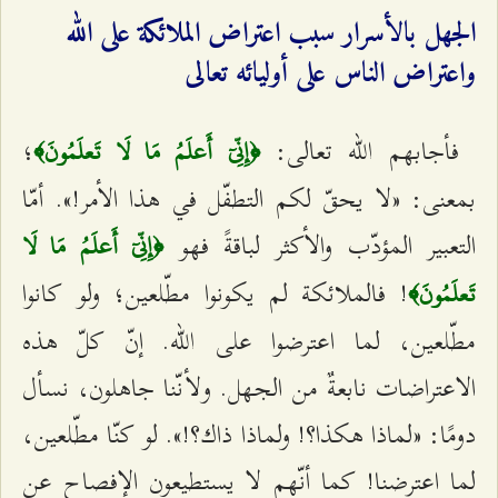
الجهل بالأسرار سبب اعتراض الملائكة على الله
واعتراض الناس على أوليائه تعالى
فأجابهم الله تعالى:
؛
﴿إِنِّيٓ أَعلَمُ مَا لَا تَعلَمُونَ﴾
بمعنى: «لا يحقّ لكم التطفّل في هذا الأمر!». أمّا
التعبير المؤدّب والأكثر لباقةً فهو
﴿إِنِّيٓ أَعلَمُ مَا لَا
! فالملائكة لم يكونوا مطّلعين؛ ولو كانوا
تَعلَمُونَ﴾
مطّلعين، لما اعترضوا على الله. إنّ كلّ هذه
الاعتراضات نابعةٌ من الجهل. ولأنّنا جاهلون، نسأل
دومًا: «لماذا هكذا؟! ولماذا ذاك؟!». لو كنّا مطّلعين،
لما اعترضنا! كما أنّهم لا يستطيعون الإفصاح عن