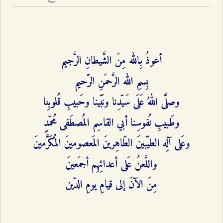
أعوذُ بِالله مِنَ الشَّيطانِ الرَّجيم
بِسمِ الله الرَّحمَنِ الرّحيم
وصلَّى اللهُ عَلَى سَيّدِنا ونَبّينا وحَبيبِ قُلوبِنا
وطَبيبِ نُفوسِنا أبي‌ القاسِم المُصطَفى مُحمّدٍ
وعَلى آلِه الطيّبينَ الطّاهِرينَ المَعصومينَ المُكَرَّمينَ
واللَّعنُ عَلى أعدائِهِم أجمَعينَ
مِنَ الآنَ إلى قيامِ يومِ الدّين