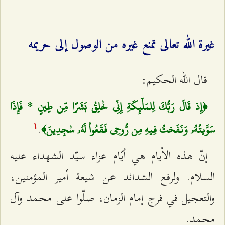
غيرة الله تعالى تمنع غيره من الوصول إلى حريمه
قال الله الحكيم:
﴿إِذ قَالَ رَبُّكَ لِلمَلٰٓئِكَةِ إِنِّي خٰلِقُ بَشَرًا مِّن طِينٍ * فَإِذَا
.
سَوَّيتُهُۥ وَنَفَختُ فِيهِ مِن رُّوحِي فَقَعُواْ لَهُۥ سٰجِدِينَ﴾
۱
إنّ هذه الأيام هي أيّام عزاء سيّد الشهداء عليه
السلام. ولرفع الشدائد عن شيعة أمير المؤمنين،
والتعجيل في فرج إمام الزمان، صلّوا على محمد وآل
محمد.