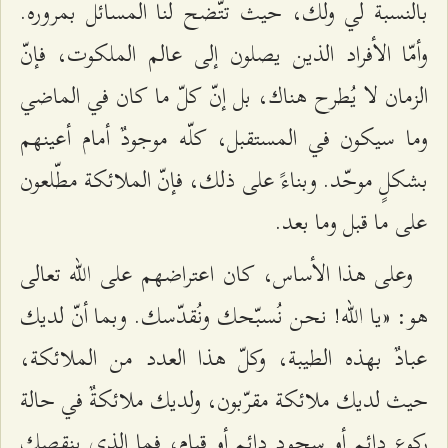
بالنسبة لي ولك، حيث تتّضح لنا المسائل بمروره.
وأمّا الأفراد الذين يصلون إلى عالم الملكوت، فإنّ
الزمان لا يُطرح هناك، بل إنّ كلّ ما كان في الماضي
وما سيكون في المستقبل، كلّه موجودٌ أمام أعينهم
بشكلٍ موحّد. وبناءً على ذلك، فإنّ الملائكة مطّلعون
على ما قبل وما بعد.
وعلى هذا الأساس، كان اعتراضهم على الله تعالى
هو: «يا الله! نحن نُسبّحك ونُقدّسك. وبما أنّ لديك
عبادٌ بهذه الطيبة، وكلّ هذا العدد من الملائكة،
حيث لديك ملائكة مقرّبون، ولديك ملائكةٌ في حالة
ركوعٍ دائم أو سجودٍ دائم أو قيام، فما الذي ينقصك