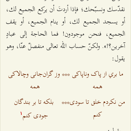
نقدّسك ونسبّحك؛ فإذا أردتَ أن يركع الجميع لك،
أو يسجد الجميع لك، أو ينام الجميع، أو يقف
الجميع، فنحن موجودون! فما الحاجة إلى عبادٍ
آخرين؟!». ولكنّ حساب الله تعالى منفصلٌ عنّا، وهو
يقول:
ما بري از پاک وناپاکى
***
وز گران‌جانى وچالاکى
همه
همه
من نکردم خلق تا سودى
***
بلکه تا بر بندگان
کنم
جودى کنم
۱
يقول: