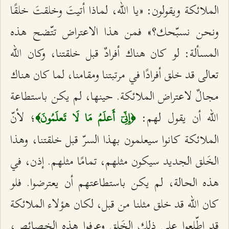
الملائكة ويقولون: «يا الله، لماذا أتيتَ وخلقتَ خلقًا
ونحن نسبّحك؟» فمن هذا الاعتراض تتّضح هذه
المسألة: لو كان هناك أفرادٌ قبل خلقتنا، وكان الله
تعالى قد خلق أفرادًا في مرتبتنا ومقامنا، لما كان هناك
مجالٌ لاعتراض الملائكة. حينها، لم يكن باستطاعة
الله أن يقول لهم:
؛ لأنّ
﴿إِنِّيٓ أَعلَمُ مَا لَا تَعلَمُونَ﴾
الملائكة كانوا سيعلمون بهذا السرّ قبل خلقتنا، وهذا
الخَلق الجديد سيكون مثلهم، تمامًا مثلهم. إذن، في
هذه الحالة، لم يكن باستطاعتهم أن يعترضوا. فلو
كان الله قد خلق مثلنا من قبل، لكان هؤلاء الملائكة
قد اطّلعوا على ذلك الخَلق وعرفوا هذه الخصائص،