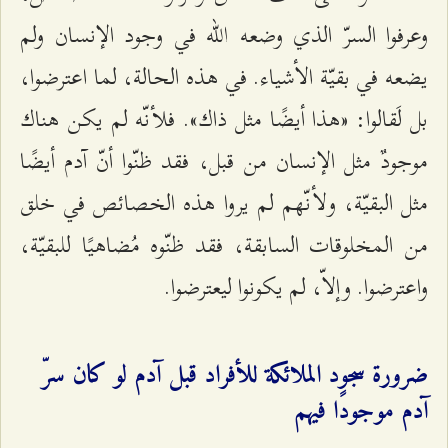
وعرفوا السرّ الذي وضعه الله في وجود الإنسان ولم
يضعه في بقيّة الأشياء. في هذه الحالة، لما اعترضوا،
بل لَقالوا: «هذا أيضًا مثل ذاك». فلأنّه لم يكن هناك
موجودٌ مثل الإنسان من قبل، فقد ظنّوا أنّ آدم أيضًا
مثل البقيّة، ولأنّهم لم يروا هذه الخصائص في خلق
من المخلوقات السابقة، فقد ظنّوه مُضاهيًا للبقيّة،
واعترضوا. وإلاّ، لم يكونوا ليعترضوا.
ضرورة سجود الملائكة للأفراد قبل آدم لو كان سرّ
آدم موجودًا فيهم