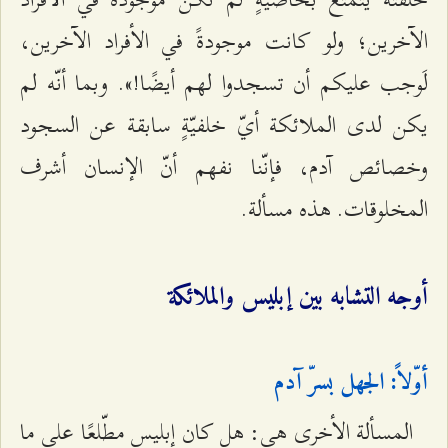
الآخرين؛ ولو كانت موجودةً في الأفراد الآخرين،
لَوجب عليكم أن تسجدوا لهم أيضًا!». وبما أنّه لم
يكن لدى الملائكة أيّ خلفيّةٍ سابقة عن السجود
وخصائص آدم، فإنّنا نفهم أنّ الإنسان أشرف
المخلوقات. هذه مسألة.
أوجه التشابه بين إبليس والملائكة
أوّلاً: الجهل بسرّ آدم
المسألة الأخرى هي: هل كان إبليس مطّلعًا على ما