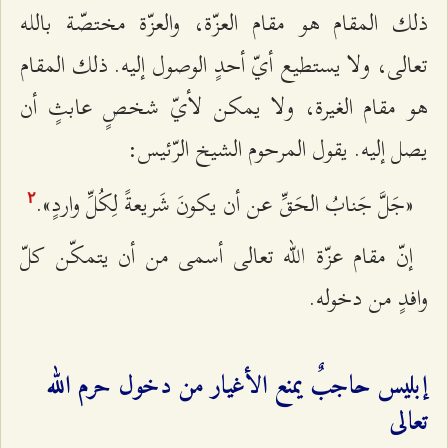
ذلك المقام هو مقام العزّة، والعزّة مختصّة بالله
تعالى، ولا يستطيع أيّ أحدٍ الوصول إليه. ذلك المقام
هو مقام الغيرة، ولا يمكن لأيّ شخصٍ عابثٍ أن
يصل إليه. يقول المرحوم الشيخ الرّئيس:
«جَلَّ جَنابُ الحَقِّ عن أن يكونَ شَريعةً لِكُلِّ واردٍ».
٢
إنّ مقام عزّة الله تعالى أسمى من أن يتمكّن كلّ
وافدٍ من دخوله.
إبليس حاجبٌ يمنع الأغيار من دخول حرم الله
تعالى