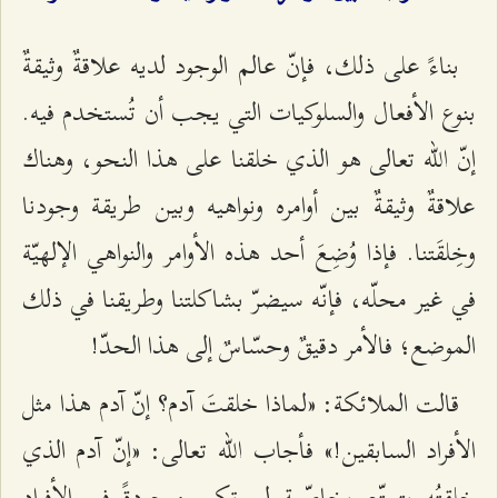
بناءً على ذلك، فإنّ عالم الوجود لديه علاقةٌ وثيقةٌ
بنوع الأفعال والسلوكيات التي يجب أن تُستخدم فيه.
إنّ الله تعالى هو الذي خلقنا على هذا النحو، وهناك
علاقةٌ وثيقةٌ بين أوامره ونواهيه وبين طريقة وجودنا
وخِلقَتنا. فإذا وُضِعَ أحد هذه الأوامر والنواهي الإلهيّة
في غير محلّه، فإنّه سيضرّ بشاكلتنا وطريقنا في ذلك
الموضع؛ فالأمر دقيقٌ وحسّاسٌ إلى هذا الحدّ!
قالت الملائكة: «لماذا خلقتَ آدم؟ إنّ آدم هذا مثل
الأفراد السابقين!» فأجاب الله تعالى: «إنّ آدم الذي
خلقتُه يتمتّع بخاصّيةٍ لم تكن موجودةً في الأفراد