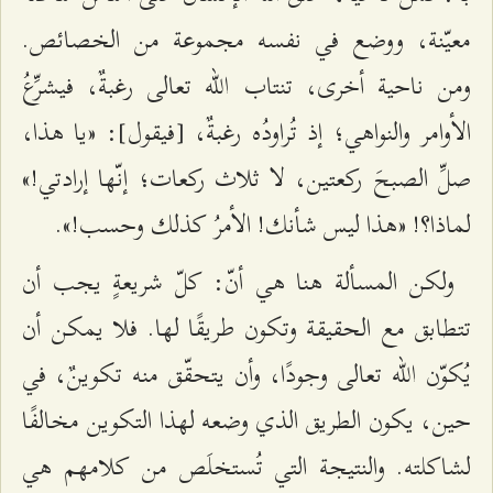
معيّنة، ووضع في نفسه مجموعة من الخصائص.
ومن ناحية أخرى، تنتاب الله تعالى رغبةٌ، فيشرِّعُ
الأوامر والنواهي؛ إذ تُراودُه رغبةٌ، [فيقول]: «يا هذا،
صلِّ الصبحَ ركعتين، لا ثلاث ركعات؛ إنّها إرادتي!»
لماذا؟! «هذا ليس شأنك! الأمرُ كذلك وحسب!».
ولكن المسألة هنا هي أنّ: كلّ شريعةٍ يجب أن
تتطابق مع الحقيقة وتكون طريقًا لها. فلا يمكن أن
يُكوّن الله تعالى وجودًا، وأن يتحقّق منه تكوينٌ، في
حين، يكون الطريق الذي وضعه لهذا التكوين مخالفًا
لشاكلته. والنتيجة التي تُستخلَص من كلامهم هي