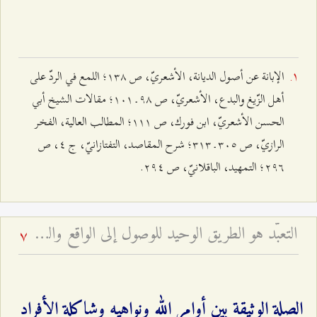
الإبانة عن أصول الديانة، الأشعريّ، ص ۱٣۸؛ اللمع في الردّ على
أهل الزّيغ والبدع، الأشعريّ، ص ٩۸ ـ ۱۰۱؛ مقالات الشيخ أبي
‌الحسن الأشعريّ، ابن‌ فورك، ص ۱۱۱؛ المطالب العالية، الفخر
الرازيّ، ص ٣۰٥ ـ ٣۱٣؛ شرح المقاصد، التفتازانيّ، ج ٤، ص
٢٩٦؛ التمهيد، الباقلانيّ، ص ٢٩٤.
التعبّد هو الطريق الوحيد للوصول إلى الواقع والقرب الإلهيّ - أخطار العلم من دون نية صالحة ومن دون تعبّد
7
الصلة الوثيقة بين أوامر الله ونواهيه وشاكلة الأفراد