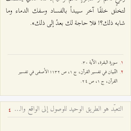
لتخلق خلقًا آخر سيبدأ بالفساد وسفك الدماء وما
شابه ذلك؟! فلا حاجة لك بعدُ إلى ذلك».
سورة البقرة، الآية ٣۰.
التّبيان في تفسير القرآن، ج ۱، ص ۱٣٢؛ الأصفى في تفسير
القرآن، ج ۱، ص ٢٤.
التعبّد هو الطريق الوحيد للوصول إلى الواقع والقرب الإلهيّ - أخطار العلم من دون نية صالحة ومن دون تعبّد
4