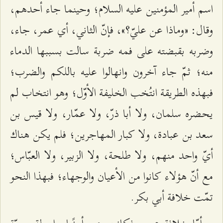
اسم أمير المؤمنين عليه السلام؛ وحينما جاء أحدهم،
وقال: «وماذا عن عليّ؟»، فإنّ الثاني، أي عمر، جاء،
وضربه بقبضته على فمه ضربة سالت بسببها الدماء
منه؛ ثمّ جاء آخرون وانهالوا عليه باللكم والضرب؛
فبهذه الطريقة انتُخب الخليفة الأوّل؛ وهو انتخاب لم
يحضره سلمان، ولا أبا ذرّ، ولا عمّار، ولا قيس بن
سعد بن عبادة، ولا كبار المهاجرين؛ فلم يكن هناك
أيّ واحد منهم، ولا طلحة، ولا الزبير، ولا العبّاس؛
مع أنّ هؤلاء كانوا من الأعيان والوجهاء؛ فبهذا النحو
تمّت خلافة أبي بكر.