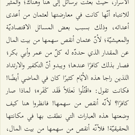
الأسرار، حيث بعثت برسائل إلى هنا وهناك؛ والمثير
للانتباه أنّها كانت في معارضتها لعثمان من أعدى
أعدائه، وذلك بسبب بعض المسائل الاقتصاديّة
والمعيشيّة؛ لأنّ عثمان أنقص سهمها من بيت المال
عن المقدار الذي حددّه له كلّ من عمر وأبي بكر؛
فصار بذلك كافرًا عندها؛ ويبدو أنّ التكفير والارتداد
اللذين راجا هذه الأيّام كثيرًا كان في الماضي أيضًا!
فكانت تقول: «اقْتُلُوا نَعثَلاً فَقَد كَفَر»؛ لماذا صار
كافرًا؟ لأنّه أنقص من سهمها! فانظروا هنا كيف
وضعتها هذه العبارات التي نطقت بها في مكانتها
الحقيقيّة! فلأنّه أنقص من سهمها من بيت المال،