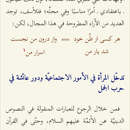
ـ باعتقادي ـ أمرًا مناسبًا وفي محلّه؛ فللأسف، توجد
العديد من الآراء المطروحة في هذا المجال، لكن:
هر كسى از ظّن خود
***
واز درون من نجست
شد يار من
اسرار من
۱
تدخّل المرأة في الأمور الاجتماعيّة ودور عائشة في
حرب الجمل
فمن خلال الرجوع للعبارات المنقولة في النصوص
الدينيّة عن الأئمّة عليهم السلام، وحتّى في القرآن