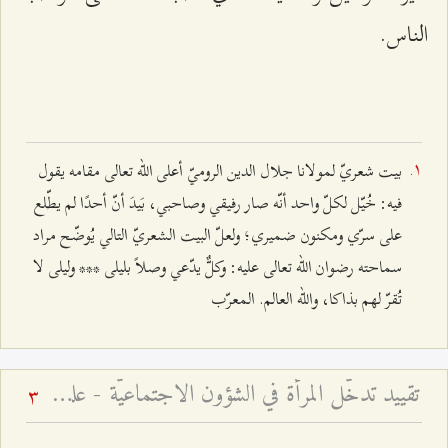
الناس.
بيت شعريّ لمولانا جلال الدين الروميّ أعلى الله تعالى مقامه يقول
فيه: خُيّل لكلّ واحد أنّه صار رفيقي وصاحبي، بَيدَ أنّ أحدًا لم يطّلع
على سرّي ومكنون ضميري؛ ولعلّ البيت الشعريّ التالي يُوضّح مراد
سماحته رضوان الله تعالى عليه: وكلٌّ يدّعي وصلاً بليلى *** وليلى لا
تُقرّ لهم بذاكا، والله العالم. المعرّب
تقييد تدخّل المرأة في الشؤون الاجتماعيّة - علل وأسباب
3