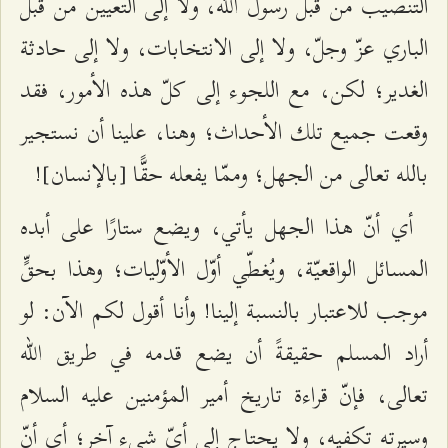
التنصيب من قبل رسول الله، ولا إلى التعيين من قبل
الباري عزّ وجلّ، ولا إلى الانتخابات، ولا إلى حادثة
الغدير؛ لكن، مع اللجوء إلى كلّ هذه الأمور، فقد
وقعت جميع تلك الأحداث؛ وهنا، علينا أن نستجير
بالله تعالى من الجهل؛ وممّا يفعله حقًّا [بالإنسان]!
أي أنّ هذا الجهل يأتي، ويضع ستارًا على أبده
المسائل الواقعيّة، ويُغطّي أوّل الأوّليات؛ وهذا بحقٍّ
موجب للاعتبار بالنسبة إلينا! وأنا أقول لكم الآن: لو
أراد المسلم حقيقةً أن يضع قدمه في طريق الله
تعالى، فإنّ قراءة تاريخ أمير المؤمنين عليه السلام
وسيرته تكفيه، ولا يحتاج إلى أيّ شيء آخر؛ أي أنّ