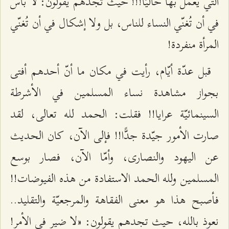
التي يُعمل بها حاليًّا!!! حيث تجدهم يقولون: لا بأس
في أن تُغنّي النساء للناس، بل ولا إشكال في أن تُغنّي
المرأة منفردة!
قبل عدّة أيّام، رأيت في مكان ما أنّ أحدهم أفتى
بجواز مشاهدة نساء المسلمين في الأشرطة
السينمائيّة عرايا!! فقلت: الحمد لله تعالى، لقد
صارت الأمور جيّدة جدًّا!! فإلى الآن، كان الحديث
عن اليهود والنصارى، وأمّا الآن، فصار بوسع
المسلمين ولله الحمد الاستفادة من هذه الفيوضات!!
فأصبح هذا هو معنى الفقاهة والمرجعيّة والتقليد..
نعوذ بالله، حيث تجدهم يقولون: «لا ضير في الأمر!