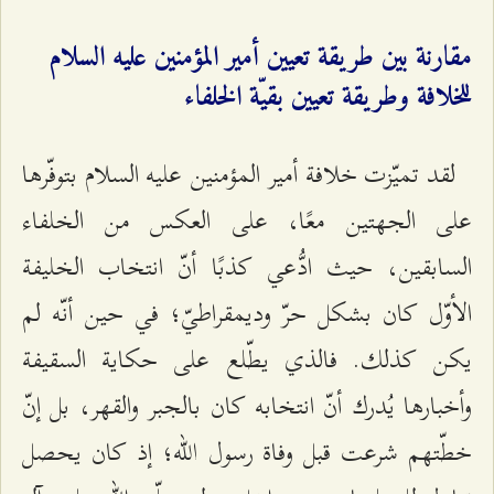
مقارنة بين طريقة تعيين أمير المؤمنين عليه السلام
للخلافة وطريقة تعيين بقيّة الخلفاء
لقد تميّزت خلافة أمير المؤمنين عليه السلام بتوفّرها
على الجهتين معًا، على العكس من الخلفاء
السابقين، حيث ادُّعي كذبًا أنّ انتخاب الخليفة
الأوّل كان بشكل حرّ وديمقراطيّ؛ في حين أنّه لم
يكن كذلك. فالذي يطّلع على حكاية السقيفة
وأخبارها يُدرك أنّ انتخابه كان بالجبر والقهر، بل إنّ
خطّتهم شرعت قبل وفاة رسول الله؛ إذ كان يحصل