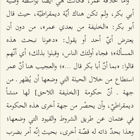
وأمّا خلافة عمر، فكانت هي أيضًا بواسطة وصيّة
أبي بكر، ولم تكن هناك أيّة ديمقراطيّة، حيث قال
أبو بكر: «الخليفة من بعدي عمر»، من دون أن
يعترض أيّ أحد أو يقول: «دعونا نبحث هذه
المسألة»؛ فجاء أولئك الناس، وقبلوا بذلك؛ أي أنّهم
قالوا: «بما أنّ أبا بكر قال ...»؛ والعجيب هنا أنّ عمر
استطاع من خلال الحيلة التي وضعها أن يُظهر ـ من
جهة ـ أنّ حكومة [الخليفة اللاحق] لها منشأ
ديمقراطيّ، وأن يحصُر من جهة أخرى هذه الحكومة
في عثمان عن طريق الشروط والقيود التي وضعها؛
وهذا بحدّ ذاته له قصّة أخرى، بحيث إنّه أمر بضرب