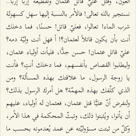
العون، وقتل عليّ قاتل عثمان وتقطيعه إربًا إربًا..
نستجير بالله تعالى! فالأمر بالنسبة إليها سهل كسهولة
شرب الماء! تعالوا، فعليّ قاتل! حسنًا، فما دخلك
أنت بأن يكون قاتلاً لعثمان؟! أ فهل أنت وليّة دمه؟
عليّ قاتل عثمان! حسن جدًّا، فليأت أولياء عثمان،
وليطلبوا القصاص بأنفسهم، فما دخلك أنتِ؟ فأنت
يا زوجة الرسول، ما علاقتك بهذه المسألة؟ ومن
الذي كلّفك بهذه المهمّة؟ هل أمرك الرسول بذلك؟
ولنفرض أنّ عليًّا قتل عثمان، فعثمان له أولياء، عليهم
أن يأتوا، ويُثبتوا ذلك، وتبثّ المحكمة في هذا الأمر،
وكلّ من ثبتت مسؤوليّته عن عمد يُعدمونه بحسب ما