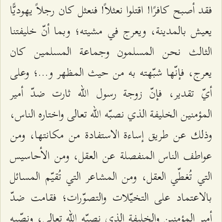
فقد أصبح كافرًا! اقتلوا نعثلاً! فنعثل كان رجلاً يهوديًّا
يعيش بالمدينة، ويعرج في مشيته؛ وبما أنّ خليفتنا
الثالث نحن المسلمون وجماعة المسلمين كان
يعرج، فإنّها شبّهته به من حيث المظهر و...؛ وعلى
أيّ تقدير، فإنّ زوجة رسول الله ثارت ضدّ أمير
المؤمنين الخليفة الذي نصبّه الله تعالى واختاره الناس،
وذلك عن طريق إساءة الاستفادة من مكانتها، ومن
عواطف الناس المنفصلة عن العقل، ومن الأحاسيس
التي تُغطّي العقل، ومن المشاعر التي تُقيّم المسائل
بالاعتماد على التخيّلات والتصوّرات؛ فقامت ضدّ
أمير المؤمنين والخليفة الذي نصبّه الله تعالى، ونصّبه