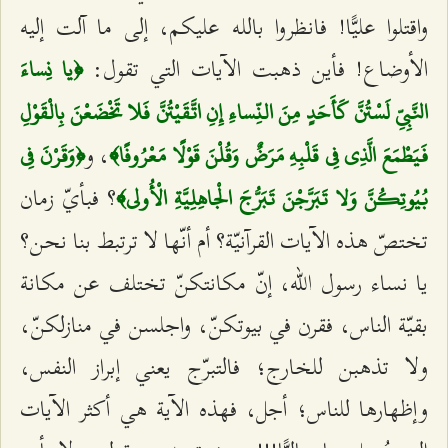
واقتلوا عليًّا! فانظروا بالله عليكم، إلى ما آلت إليه
الأوضاع! فأين ذهبت الآيات التي تقول:
﴿يا نِساءَ
النَّبِيِّ لَسْتُنَّ كَأَحَدٍ مِنَ النِّساءِ إِنِ اتَّقَيْتُنَّ فَلا تَخْضَعْنَ بِالْقَوْلِ
،
و
فَيَطْمَعَ الَّذِي فِي قَلْبِهِ مَرَضٌ وَقُلْنَ قَوْلًا مَعْرُوفًا﴾
﴿وَقَرْنَ فِي
؟ فبأيّ زمان
بُيُوتِكُنَّ وَلا تَبَرَّجْنَ تَبَرُّجَ الْجاهِلِيَّةِ الْأُولى﴾
تختصّ هذه الآيات القرآنيّة؟ أم أنّها لا ترتبط بنا نحن؟
يا نساء رسول الله، إنّ مكانتكنّ تختلف عن مكانة
بقيّة الناس، فقرن في بيوتكنّ، واجلسن في منازلكنّ،
ولا تذهبن للخارج؛ فالتبرّج يعني إبراز النفس،
وإظهارها للناس؛ أجل، فهذه الآية هي أكثر الآيات