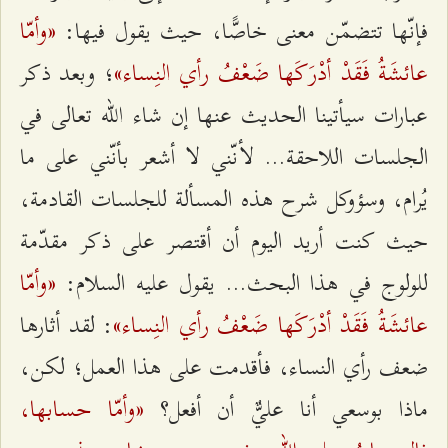
«وأمّا
فإنّها تتضمّن معنى خاصًّا، حيث يقول فيها:
عائشَةُ فَقَدْ أدْرَكَها ضَعْفُ رأي النِساء»
؛ وبعد ذكر
عبارات سيأتينا الحديث عنها إن شاء الله تعالى في
الجلسات اللاحقة... لأنّني لا أشعر بأنّني على ما
يُرام، وسؤوكل شرح هذه المسألة للجلسات القادمة،
حيث كنت أريد اليوم أن أقتصر على ذكر مقدّمة
«وأمّا
للولوج في هذا البحث... يقول عليه السلام:
عائشَةُ فَقَدْ أدْرَكَها ضَعْفُ رأي النِساء»
: لقد أثارها
ضعف رأي النساء، فأقدمت على هذا العمل؛ لكن،
«وأمّا حسابها،
ماذا بوسعي أنا عليٌّ أن أفعل؟