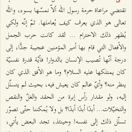
تقتضي مراعاة حرمة رسول الله ألاّ نمسّها بسوء، والله
تعالى هو الذي يعرف كيف يُعاملها. ثمّ إنّه ولكي
يُظهر ذلك الاحترام ... لقد كانت حرب الجمل
والأفعال التي قام بها أمير المؤمنين عجيبة جدًّا، إلى
درجة أنّها تُصيب الإنسان بالدوار! فأيّة قدرة نفسيّة
كان يمتلكها عليه السلام؟ وما هو الأفق الذي كان
ينظر منه؟ وأيّ عالم كان يعيش فيه، بحيث لم يتسلّل
إليه، ولو مقدار رأس إبرة من الحقد والغلّ والنقص
والتخيّلات... أبدًا أبدًا أبدًا؟ بل ولا يُمكننا حتّى تصوّر
تسلّل ذلك إلى نفسه! وحينئذ، تجد البعض يأتي،