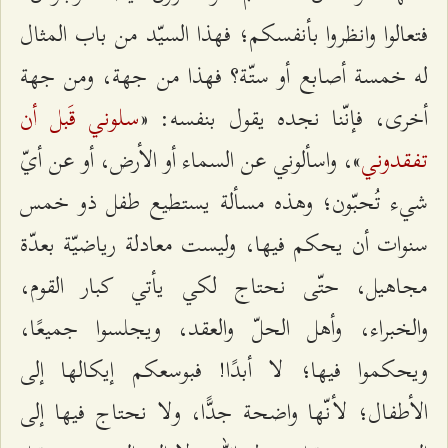
فتعالوا وانظروا بأنفسكم؛ فهذا السيّد من باب المثال
له خمسة أصابع أو ستّة؟ فهذا من جهة، ومن جهة
سلوني قَبل أن
أخرى، فإنّنا نجده يقول بنفسه: «
تفقدوني
»، واسألوني عن السماء أو الأرض، أو عن أيّ
شيء تُحبّون؛ وهذه مسألة يستطيع طفل ذو خمس
سنوات أن يحكم فيها، وليست معادلة رياضيّة بعدّة
مجاهيل، حتّى نحتاج لكي يأتي كبار القوم،
والخبراء، وأهل الحلّ والعقد، ويجلسوا جميعًا،
ويحكموا فيها؛ لا أبدًا! فبوسعكم إيكالها إلى
الأطفال؛ لأنّها واضحة جدًّا، ولا نحتاج فيها إلى