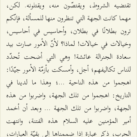
تقتضيه الشروط، ويقتصّون منه، ويقتلونه. لكن،
مهما كانت الجهة التي تنظرون منها للمسألة، فإنّكم
ترون بطلانًا في بطلان، وأحاسيس في أحاسيس،
وخيالات في خيالات! لماذا؟ لأنّ الأمور صارت بيد
سعادة الجنرالة عائشة! وهي التي أضحت تُحدّد
للناس تكاليفهم؛ أجل، وأمسكت بأزمّة الأمور جيّدًا:
اهجموا من هذه الناحية ...؛ وهذا ما لدينا في
التاريخ: اهجموا من تلك الجهة، واضربوا من هذه
الجهة، واضربوا من تلك الجهة ... وبعد أن أخمد
أمير المؤمنين عليه السلام هذه الفتنة، وانتهت
الحرب، ذكر عبارة إذا ضممناها إلى بقيّة العبارات،