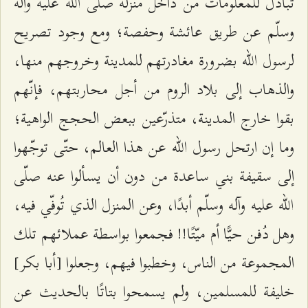
تبادل للمعلومات من داخل منزله صلّى الله عليه وآله
وسلّم عن طريق عائشة وحفصة؛ ومع وجود تصريح
لرسول الله بضرورة مغادرتهم للمدينة وخروجهم منها،
والذهاب إلى بلاد الروم من أجل محاربتهم، فإنّهم
بقوا خارج المدينة، متذرّعين ببعض الحجج الواهية؛
وما إن ارتحل رسول الله عن هذا العالم، حتّى توجّهوا
إلى سقيفة بني ساعدة من دون أن يسألوا عنه صلّى
الله عليه وآله وسلّم أبدًا، وعن المنزل الذي تُوفّي فيه،
وهل دُفن حيًّا أم ميّتًا!! فجمعوا بواسطة عملائهم تلك
المجموعة من الناس، وخطبوا فيهم، وجعلوا [أبا بكر]
خليفة للمسلمين، ولم يسمحوا بتاتًا بالحديث عن