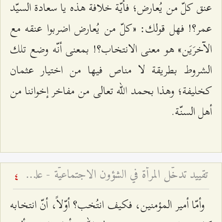
عنق كلّ من يُعارض؛ فأيّة خلافة هذه يا سعادة السيّد
عمر؟! فهل قولك: «كلّ من يُعارض اضربوا عنقه مع
الآخرَيَن» هو معنى الانتخاب؟! بمعنى أنّه وضع تلك
الشروط بطريقة لا مناص فيها من اختيار عثمان
كخليفة؛ وهذا بحمد الله تعالى من مفاخر إخواننا من
أهل السنّة.
تقييد تدخّل المرأة في الشؤون الاجتماعيّة - علل وأسباب
4
وأمّا أمير المؤمنين، فكيف انتُخب؟ أوّلاً، أنّ انتخابه