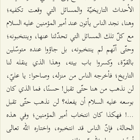
الأحداث التاريخيّة والمسائل التي وقعت تكفيه؛
وهنا، نجد الناس يأتون عند أمير المؤمنين عليه السلام
مع كلّ تلك المسائل التي تحدّثنا عنها، وينتخبونه؛
وحتّى أنّهم لم ينتخبونه، بل جاؤوا عنده متوسّلين
بالقوّة، وكسروا باب بيته، وهذا الذي ينقله لنا
التاريخ؛ فأخرجه الناس من منزله، وصاحوا: يا عليّ،
لن نذهب من هنا حتّى تقبل! حسنًا، فما الذي كان
بوسعه عليه السلام أن يفعله؟ لن نذهب حتّى تقبل
...! فهكذا كان انتخاب أمير المؤمنين؛ وفي هذه
الحالة، فإنّ الناس قد انتخبوه، واختاره الله تعالى