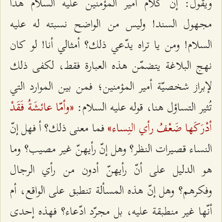
ويقول: إنّ كلام أمير المؤمنين عليه السلام هذا
مجهول السند! وليس من الواضح نسبته له عليه
السلام! ومن يا تراه يدّعي ذلك؟ أمثالي أنا! لو كان
نهج البلاغة يتضمّن هذه العبارة فقط، لكفى ذلك
لإبراز شخصيّة أمير المؤمنين؛ فمن بين الموارد التي
«وأمّا عائشَةُ فَقَدْ
تُثير التساؤل هنا، قوله عليه السلام:
أدْرَكَها ضَعْفُ رأي النِساء»
فما معنى ذلك؟ أ فهل إنّ
النساء قصيرات النظر؟ وهل إنّ رأيهنّ غير مصيب؟ وما
هو الدليل على أنّ رأيهنّ أدون من رأي الرجال
وفكرهم؟ وهل إنّ هذه المسألة تنطبق على الواقع، أم
أنّها غير منطبقة عليه، بل مجرّد ادّعاء؟ فهذه إحدى