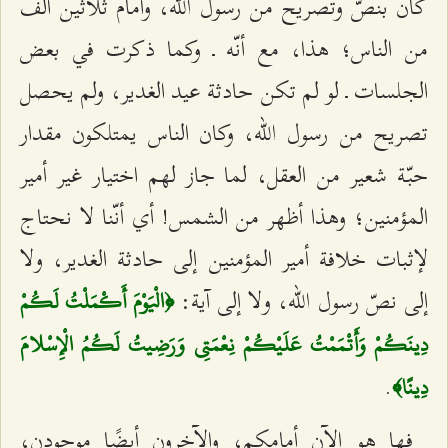
كان بنصّ وتصريح من رسول الله، وأمام ثلاثين ألف
من الناس؛ هذا، مع أنّه ـ وكما ذكرت في بعض
الجلسات ـ لو لم تكن حادثة عيد الغدير، ولم يحصل
تصريح من رسول الله، وكان الناس يمتلكون مقدار
حبّة شعير من العقل، لما جاز لهم اختيار غير أمير
المؤمنين؛ وهذا أظهر من الشمس! أي أنّنا لا نحتاج
لإثبات خلافة أمير المؤمنين إلى حادثة الغدير، ولا
إلى نصّ رسول الله، ولا إلى آية:
﴿الْيَوْمَ أَكْمَلْتُ لَكُمْ
دِينَكُمْ وَأَتْمَمْتُ عَلَيْكُمْ نِعْمَتِي وَرَضِيتُ لَكُمُ الْإِسْلامَ
.
دِينًا﴾
فها هو الآن أمامكم، والآخرون أيضًا موجودن،