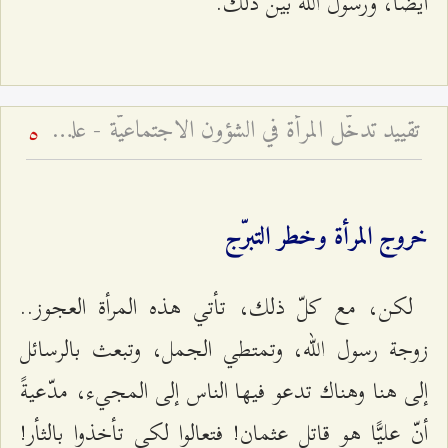
أيضًا، ورسول الله بيّن ذلك.
تقييد تدخّل المرأة في الشؤون الاجتماعيّة - علل وأسباب
5
خروج المرأة وخطر التبرّج
لكن، مع كلّ ذلك، تأتي هذه المرأة العجوز..
زوجة رسول الله، وتمتطي الجمل، وتبعث بالرسائل
إلى هنا وهناك تدعو فيها الناس إلى المجيء، مدّعيةً
أنّ عليًّا هو قاتل عثمان! فتعالوا لكي تأخذوا بالثأر!