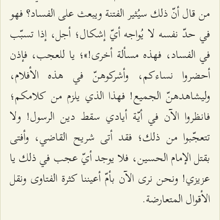
من قال أنّ ذلك سيُثير الفتنة ويبعث على الفساد؟ فهو
في حدّ نفسه لا يُواجه أيّ إشكال؛ أجل، إذا تسبّب
في الفساد، فهذه مسألة أخرى!»؛ يا للعجب، فإذن
أحضروا نساءكم، وأشركوهنّ في هذه الأفلام،
وليشاهدهنّ الجميع! فهذا الذي يلزم من كلامكم؛
فانظروا الآن في أيّة أيادي سقط دين الرسول! ولا
تتعجّبوا من ذلك؛ فقد أتى شريح القاضي، وأفتى
بقتل الإمام الحسين، فلا يوجد أيّ عجب في ذلك يا
عزيزي! ونحن نرى الآن بأمّ أعيننا كثرة الفتاوى ونقل
الأقوال المتعارضة.