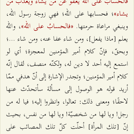
فالحسابُ على الله يعفو عن من يشاء ويعذب من
يشاء»
؛ فحسابها على الله؛ فهي زوجة رسول الله،
«فالحسابُ على الله»
وينبغي مراعاة حرمتها.
، والله
يعلم [ماذا يفعل]، ومن شاء عفا عنه، ومن شاء ...؛
وبحقّ، فإنّ كلام أمير المؤمنين لمعجزة؛ أي لو
استمع إليه أحد لا دين له، ولكنّه منصف، لقال إنّه
كلام أمير المؤمنين؛ وتجدر الإشارة إلى أنّ هدفي ممّا
أريد قوله هو الوصول إلى مسألة سأتحدّث عنها
لاحقًا؛ ومعنى ذلك: تعالوا، وانظروا إليه؛ فيا له من
رجل! ويا لها من شخصيّة! ويا لها من نفس، بحيث
إنّ [تلك المرأة] أحلّت كلّ تلك المصائب على