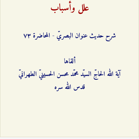
علل وأسباب
شرح حديث عنوان البصريّ - المحاضرة ۷٣
ألقاها
آية الله الحاجّ السيّد محمّد محسن الحسينيّ الطهرانيّ
قدس الله سره