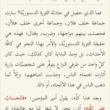
فما الذي حصل في حادثة الثورة الدستوريّة؟ سارت
جماعة خلف فلان، وجماعة أخرى خلف علاّن،
فحصلت بينهم مواجهة، وضرب، وقتال؛ فهذه هي
حقيقة الثورة الدستوريّة، والأمر بهذا النحو في كافّة
الأحداث، بل ومنذ البداية كان كذلك، حيث كان
كلّ واحد من طرفي النزاع يتوفّر على شخصيّات بارزة
أثارت اهتمام الناس، وجذبت انتباههم؛ وإلاّ لما
ذهب الناس في هذا الاتّجاه، أو ذاك.
«فالحسابُ
وبعد هذا كلّه، يقول أمير المؤمنين:
على الله»
؛ أي: نحن لا شغل لنا مع عائشة؛ إذ