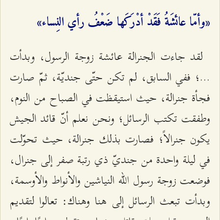
«وأمّا عائشَةُ فَقَدْ أدْرَكَها ضَعْفُ رأي النِساء»
لقد جاءت الجنرالة عائشة زوجة الرسول، وبدأت
...؛ ففي السابق، لم تكن حتّى جنديّة، ثمّ صارت
فجأة جنرالة، حيث استيقظت في الصباح من النوم،
وطفقت تكتب الرسائل؛ ونحن نعلم أنّ قائد الجيش
يكون جنرالاً؛ فصارت بذلك جنرالة، حيث تحوّلت
في ليلة واحدة من جنديّ ذي رتبة صفر إلى جنرال،
فوضعت زوجة رسول الله النياشين والأنواط والأوسمة،
وبدأت تبعث الرسائل إلى هنا وهناك: تعالوا لتقديم