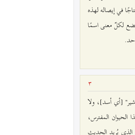
جًا في إيصاله لهذه
ضع لكلّ معنى اسمًا
احد.
3
شير" [أي أسد]، ولا
ا الحيوان المفترس،
 الذي يُريد الحديث