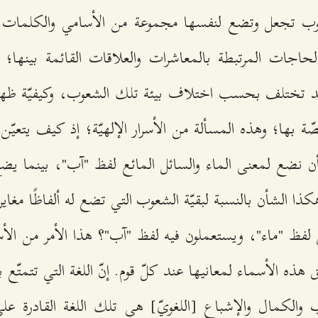
عوب تجعل وتضع لنفسها مجموعة من الأسامي والكلمات ل
الحاجات المرتبطة بالمعاشرات والعلاقات القائمة بينها؛
قد تختلف بحسب اختلاف بيئة تلك الشعوب، وكيفيّة ظهو
ة بها؛ وهذه المسألة من الأسرار الإلهيّة؛ إذ كيف يتعيّن
لاً أن نضع لمعنى الماء والسائل المائع لفظ "آب"، بينما ي
كذا الشأن بالنسبة لبقيّة الشعوب التي تضع له ألفاظًا مغاير
فظ "ماء"، ويستعملون فيه لفظ "آب"؟ هذا الأمر من الأسرار 
 هذه الأسماء لمعانيها عند كلّ قوم. إنّ اللغة التي تتمتّع بم
 والكمال والإشباع [اللغويّ] هي تلك اللغة القادرة على