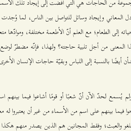
موعة من الحاجات هي التي أفضت إلى إيجاد تلك الأسماء
دل المعاني وإيجاد وسائل للتواصل بين الناس، لما وُجد
ته إلى الطعام؛ مع العلم أنّ الأطعمة مختلفة، وموادّها م
ا المعنى من أجل تلبية حاجته؟ ولهذا، فإنّه مضطرّ لوض
ن أيضًا بالنسبة إلى اللباس وبقيّة حاجات الإنسان الأخرى، 
ولم يُسمع لحدّ الآن أنّ شعبًا أو قومًا أشاعوا فيما بينهم 
وا فيما بينهم على اسم من الأسماء من غير أن يعتبروا له معن
غو والعبث؛ وفقط المجانين هم الذين يصدر منهم هكذا عب