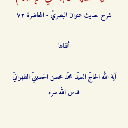
شرح حديث عنوان البصريّ - المحاضرة ۷٢
ألقاها
آية الله الحاجّ السيّد محمّد محسن الحسينيّ الطهرانيّ
قدس الله سره