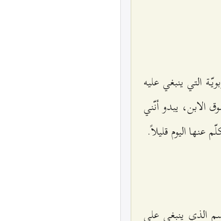
يّة التي ينبغي عليه
ق الابن، يبدو أنّني
نها اليوم قليلاً.
اسم الذي ينبغي على