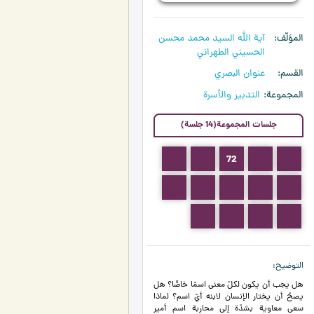
المؤلّف
آية الله السيد محمد محسن
الحسيني الطهراني
القسم
عنوان البصري
المجموعة
التدبير والأسرة
جلسات المجموعة(14 جلسة)
74
73
72
71
70
79
78
77
76
75
83
82
81
80
التوضيح
هل يجب أن يكون لكلّ معنى اسمًا خاصًّا؟ هل
يصحّ أن يختار الإنسان لابنه أيّ اسم؟ لماذا
سعى معاوية بشدّة إلى محاربة اسم أمير