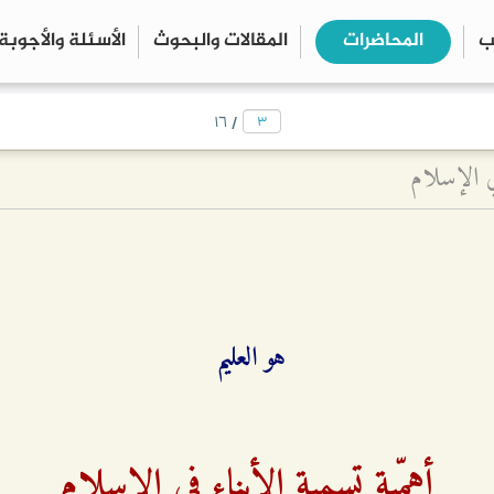
ب
المحاضرات
المقالات والبحوث
الأسئلة والأجوبة
close
search
/
۱٦
في الإسلام
هو العليم
أهمّية تسمية الأبناء في الإسلام