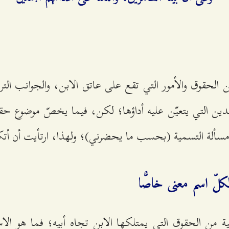
الحقوق والأمور التي تقع على عاتق الابن، والجوانب التربو
لدين التي يتعيّن عليه أداؤها؛ لكن، فيما يخصّ موضوع حقو
ة التسمية (بحسب ما يحضرني)؛ ولهذا، ارتأيت أن أتكلّم ع
لّ اسم معنى خاصًّا
ة من الحقوق التي يمتلكها الابن تجاه أبيه؛ فما هو ال