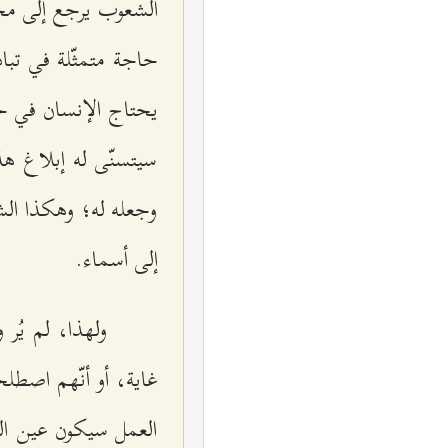
الشعوب يرجع إلى مج
حاجة متمثّلة في تبا
يحتاج الإنسان في حيا
سيتسنّى له إبلاغ هذ
وجعله له؛ وهكذا الشأ
إلى أسماء.
ولهذا، لم يُر 
غاية، أو أنّهم اصطلح
العمل سيكون عين الل