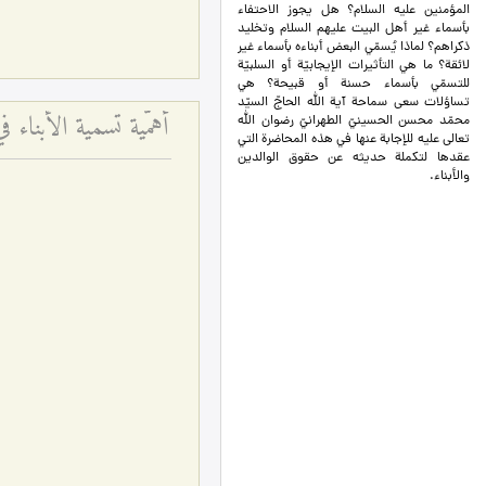
المؤمنين عليه السلام؟ هل يجوز الاحتفاء
بأسماء غير أهل البيت عليهم السلام وتخليد
ذكراهم؟ لماذا يُسمّي البعض أبناءه بأسماء غير
لائقة؟ ما هي التأثيرات الإيجابيّة أو السلبيّة
للتسمّي بأسماء حسنة أو قبيحة؟ هي
تساؤلات سعى سماحة آية الله الحاجّ السيّد
أهمّية تسمية الأبناء 
محمّد محسن الحسينيّ الطهرانيّ رضوان الله
تعالى عليه للإجابة عنها في هذه المحاضرة التي
عقدها لتكملة حديثه عن حقوق الوالدين
والأبناء.