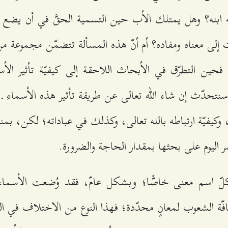
ه ابنه؟ وهل يمتلك الأب حين التسمية الحقَّ في أن يضع ل
 إلى معناه ومفاده؟ أم أنّ هذه المسألة تتضمّن مجموعة من 
؟ فحين التطرّق في الأبحاث اللاحقة إلى كيفيّة تأثير الأ
، سنتحدّث إن شاء الله تعالى عن طريقة تأثير هذه الأسماء ـ لا
 وكيفيّة ارتباطه بالله تعالى، وكذلك في عباداته؛ لكن، بم
صر اليوم على بحثها بمقدار الحاجة والضرورة.
كلّ اسم معنى خاصًّا؛ وبشكل عامّ، فقد وُضعت الأسماء
كافّة الشعوب لمعانٍ محدّدة؛ فهذا النوع من الاختلاف في ا