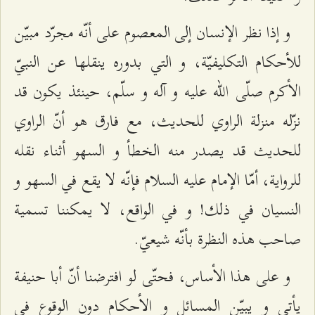
و إذا نظر الإنسان إلى المعصوم على أنّه مجرّد مبيّن
للأحكام التكليفيّة، و التي بدوره ينقلها عن النبيّ
الأكرم صلّى الله عليه و آله و سلّم، حينئذ يكون قد
نزّله منزلة الراوي للحديث، مع فارق هو أنّ الراوي
للحديث قد يصدر منه الخطأ و السهو أثناء نقله
للرواية، أمّا الإمام عليه السلام فإنّه لا يقع في السهو و
النسيان في ذلك! و في الواقع، لا يمكننا تسمية
صاحب هذه النظرة بأنّه شيعيّ.
و على هذا الأساس، فحتّى لو افترضنا أنّ أبا حنيفة
يأتي‌ و يبيّن المسائل و الأحكام دون الوقوع في