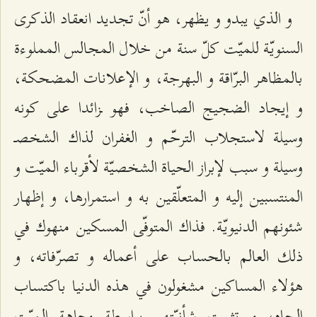
و الذي يبدو و يظهر، هو أنّ تجديد انعقاد الذكرى
السنويّة للميّت كلّ سنة من خلال المجالس المملوءة
بالمظاهر البرّاقة و البهرجة، و الإعلانات المضحكة،
و إيجاد الضجيج الصاخب، فهو ـزائدا على كونه
وسيلة لاستجلاب الترحّم و الغفران لذاك الشخصـ
وسيلة و سبب لإبراز الحياة الشخصيّة لأقرباء الميّت و
المنتسبين إليه و المتعلّقين به و استمرارها، و إظهار
شئونهم الدنيويّة. فذاك المتوفّى المسكين منهوك في
ذلك العالم بالحساب على أعماله و تصرّفاته، و
هؤلاء المساكين مشغولون في هذه الدنيا باكتساب
الجاه، و تثبيت شأنيّتهم بواسطة وجاهة الميّت