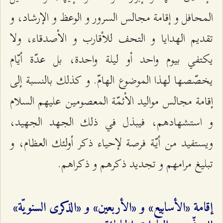
المحافل و إقامة مجالس السرور و الوعظ و الإرشاد، و
تقديم الهدايا و التحف للأقارب و الأصدقاء، ولا
يكتفي بيوم واحد أو ليلة واحدة، بل عدّة أيّام
يخصّصها لهذا الموضوع الهامّ. و كذلك بالنسبة إلى
إقامة مجالس مواليد الأئمّة المعصومين عليهم السلام
و استشهادهم، فيبذل في ذلك الجهد الجهيد،
ويستفيد من أيّة فرصة لإحياء ذكر أولئك العظام، و
تبليغ مرامهم و تجديد ذكرهم و ذكراهم.
إقامة «الأسابيع» و «الأربعين» و «الذكرى السنويّة»