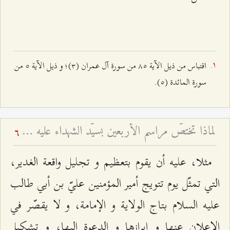
اقتباس من ذيل الآية ۸٥ من سورة آل عمران (٣)؛ و ذيل الآية ٥ من
سورة المائدة (٥).
لماذا تختصّ مراسم الأربعين بسيّد الشهداء عليه السلام؟ - إقامة ذكرى الأربعين للمتوفى
6
مثلا، عليه أن يقوم بتعظيم و تجليل واقعة الغدير،
التي تمثّل يوم تتويج أمير المؤمنين عليّ بن أبي طالب
عليه السلام بتاج الولاية و الإمامة، و لا يقصّر في
الإعلان عنها و إبرازها و الدعوة إليها، و تشكيل