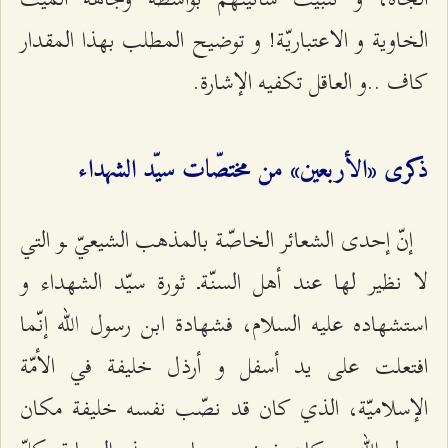
الخاوية و الاعتباريّة! و توضيح المطلب بهذا المقدار
كاف ..و العاقل تكفيه الإشارة.
ذكرى «الأربعين» من مختصّات سيّد الشهداء
إنّ إحدى الشعائر الخاصّة بالمذهب الشيعيّ ـو التي
لا نظير لها عند أهل السنّةـ ثورة سيّد الشهداء و
استشهاده‌ عليه السلام، فشهادة ابن رسول اللّه إنّما
افتعلت على يد أسفل و أرذل خليفة في الأمّة
الإسلاميّة، الذي كان قد نصّب نفسه خليفة مكان