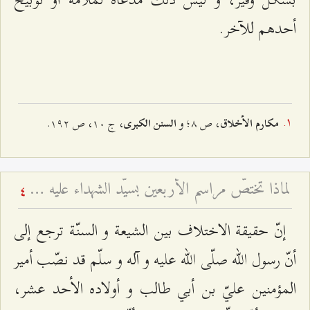
أحدهم للآخر.
، ص ۸؛ و
، ج ۱۰، ص ۱٩٢.
مكارم الأخلاق
السنن الكبرى
لماذا تختصّ مراسم الأربعين بسيّد الشهداء عليه السلام؟ - إقامة ذكرى الأربعين للمتوفى
4
إنّ حقيقة الاختلاف بين الشيعة و السنّة ترجع إلى
أنّ رسول اللّه صلّى الله عليه و آله و سلّم قد نصّب أمير
المؤمنين عليّ بن أبي طالب و أولاده الأحد عشر،