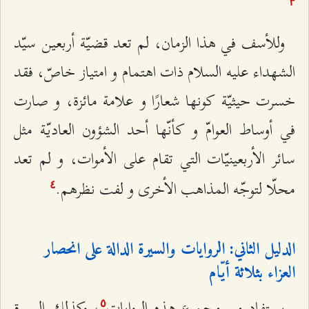
٣
وللأسف في هذا الزمان، لم تعد قضيّة أربعين سيّد
الشهداء عليه السلام ذات اهتمام و امتياز خاصّ، فقد
خسرت حيثيّة كونها شعارًا و علامة مائزة، و صارت
في أوساط العوامّ و كأنّها أحد الشؤون العاديّة مثل
سائر الأربعينيّات التي تقام على الأموات، و لم تعد
محلّا لتوجّه المذاهب الأخرى و لفت نظرهم.
٤
الدليل الثاني: الروايات والسيرة الدالة على انحصار
العزاء بثلاثة أيّام
يستفاد من مجموع هذه الروايات
، وكذلك السيرة
٥