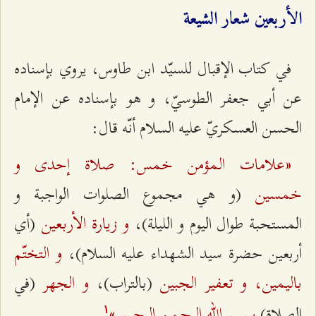
الأربعين شعار الشيعة
في كتاب الإقبال للسيّد ابن طاوس، يروي بإسناده
عن أبي جعفر الطوسيّ، و هو بإسناده عن الإمام
الحسن العسكريّ عليه السلام أنّه قال:
«علامات المؤمن خمس: صلاة إحدى و
خمسين
(و هي مجموع الصلوات الواجبة و
و زيارة الأربعين
المستحبة طوال اليوم و الليلة)،
(أي
و التختّم
أربعين حضرة سيد الشهداء عليه السلام)،
باليمين، و تعفير الجبين
و الجهر
(بالتراب)،
(في
ببسم الله الرحمن الرحيم.»
الصلاة)
۱