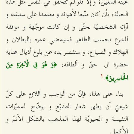
عينه المعين؛ و إلّا فلو لم تتحقّق في النفس مثل هذه
الحالة، بأن كان متّبعا لأهوائه و معتمدا على سليقته و
آرائه الشخصيّة ـحتّى و إن كانت موجّهة و موافقة
للشرع بحسب الظاهرـ فسيمضي عمره بالبطلان و
الهلاك و الضياع، و ستقصر يده عن بلوغ أذيال عناية
حضرة ال حقّ و ألطافه،
﴿وَ هُوَ فِي الْآخِرَةِ مِنَ
.
الْخاسِرِينَ﴾
۱
بناء على هذا، فإنّ من الواجب و اللازم على كلّ
شيعيّ أن يظهر شعار التشيّع و يوضّح المميّزات
النفيسة و الحيويّة لهذا المذهب بالشكل الأتمّ و
الأكمل.