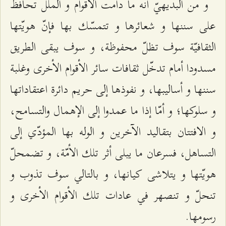
و من البديهيّ أنّه ما دامت الأقوام و الملل تحافظ
على سننها و شعائرها و تتمسّك بها فإنّ هويّتها
الثقافيّة سوف تظلّ‌ محفوظة، و سوف يبقى الطريق
مسدودا أمام تدخّل ثقافات سائر الأقوام الأخرى وغلبة
سننها و أساليبها، و نفوذها إلى حريم دائرة اعتقاداتها
و سلوكها؛ و أمّا إذا ما عمدوا إلى الإهمال والتسامح،
و الافتتان بتقاليد الآخرين و الوله بها المؤدّي إلى
التساهل، فسرعان ما يبلى أثر تلك الأمّة، و تضمحلّ
هويّتها و يتلاشى كيانها، و بالتالي سوف تذوب و
تنحلّ و تنصهر في عادات تلك الأقوام الأخرى و
رسومها.