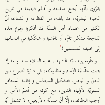
يقرّون بأنّها أبشع صفحة و أظلم فجيعة في تاريخ
الحياة البشريّة، قد بلغت من الفظاعة و الشناعة أنّ
الكثير من علماء أهل السنّة قد أنكروا وقوع هذه
الفاجعة بشكل تامّ، أو ناقشوا و شكّكوا في انتسابها
إلى خليفة المسلمين‌!
۱
و «أربعين» سيّد الشهداء عليه السلام سند و مدرك
يثبت حقّانيّة الإمام و مظلوميّته، في دائرة الصراع بين
الحقّ و الباطل. فتشكيل المجالس و إقامة المحافل
السنويّة لأولياء الدين، مع كونه من أهمّ الأمور و
أوجب الوظائف، إلّا أنّ مسألة «الأربعين» لا تشمل أيّا