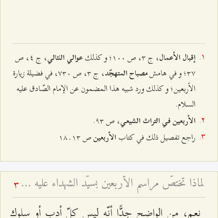
، ج ٣، ص ۱۰۰؛ و كذلك
، ج ٤، ص
إقبال الأعمال
عوالي اللئالي
٣۷؛ و في هامش
، ج ٣، ص ۷٣۰، في فضيلة زيارة
مصباح المتهجّد
الأربعين؛ و كذلك ورد شبيه هذا المضمون عن الإمام الصّادق عليه
السلام.
، ص ٩٣.
الأربعين في التراث الشيعي
راجع تفصيل ذلك في كتاب
ص ۱٣ ـ ۱۸
الأربعين
لماذا تختصّ مراسم الأربعين بسيّد الشهداء عليه السلام؟ - إقامة ذكرى الأربعين للمتوفى
3
نعم، من الواضح جدًّا أنّه ليس كلّ أدب أو سلوك