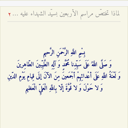
لماذا تختصّ مراسم الأربعين بسيّد الشهداء عليه السلام؟ - إقامة ذكرى الأربعين للمتوفى
2
بِسْمِ اللَّهِ الرَّحْمَنِ الرَّحيم‌
وَ صَلَّى اللَّهُ عَلَى سَيِّدِنا مُحَمَّدٍ وَ آلِهِ الطَّيِّبينَ الطّاهِرينَ‌
وَ لَعْنَةُ اللَّهِ عَلَى أعْدائِهِمْ أجْمَعينَ مِنَ الآنَ إلَى قِيامِ يَوْمِ الدّينِ‌
وَ لا حَوْلَ وَ لا قُوَّةَ إلّا بِاللَّهِ الْعَليِّ الْعَظيم‌