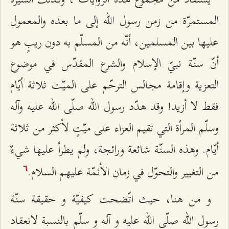
المستمرّة من زمن رسول الله إلى ما بعده والمعمول
عليها بين المسلمين، أنّه من المسلّم به دون ريبٍ هو
أنّ سنّة نبيّ الإسلام والشرع المقدّس في موضوع
التعزية وإقامة مجالس الترحّم على الميّت ثلاثة أيّام
فقط لا أزيد! وقد هدّد رسول الله صلّى الله عليه وآله
وسلّم المرأة التي تقيم العزاء على ميّتٍ لأكثر من ثلاثة
أيّام. وهذه السنّة شائعة ورائجة، ولم يطرأ عليها شي‌ءٌ
من التغيير والتحوّل في زمان الأئمّة عليهم السلام.
٦
و من هنا، حيث اتّضحت كيفيّة و حقيقة سنّة
رسول اللّه صلّى الله عليه و آله و سلّم بالنسبة لانعقاد