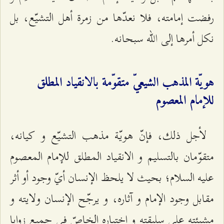
رفضت إمامته، فلا نعدّها من زمرة أهل التشيّع، بل
نكل أمرها إلى الله سبحانه.
هويّة المذهب الشيعيّ متقوّمة بالانقياد المطلق
للإمام المعصوم‌
لأجل ذلك، فإنّ هويّة مذهب التشيّع و كيانه،
متقوّمان بالتسليم و الانقياد المطلق للإمام المعصوم
عليه السلام؛ بحيث لا يلحظ الإنسان أيّ وجود أو أثر
مقابل وجود الإمام‌ و آثاره، و يرجّح الإنسان ولايته و
مشيئته على سليقته و اختياره الخاصّ في جميع زوايا