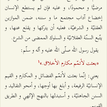
مرضيًّا و محمودًا، و عليه فإن لم يستطع الإنسان
إخضاع آداب مجتمع ما و سننه، ضمن الموازين
العقليّة و الشرعيّة، فعليه أن يتركها و يقلع عنها، و
يتّبع السنّة العقلانيّة و السلوك الممضى من الشرع.
يقول رسول اللّه صلّى الله عليه و آله و سلّم:
«بعثت لأتمّم مكارم الأخلاق.»‌
۱
يعني: إنّما بعثت لأتمّم الفضائل و المكارم و القيم
الإنسانيّة الرفيعة، و أبلغ بها أوجها، و أمحو التقاليد و
السنن الجاهليّة، و أستبدلها بالنهج الإلهي و الطريق
القويم.