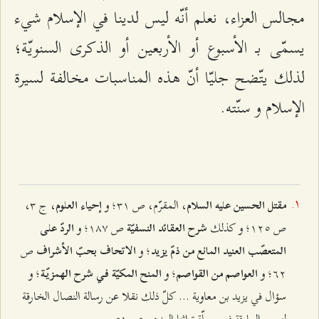
مجالس العزاء، نعلم أنّه ليس لدينا في الإسلام شي‌ء
يسمّى بـ الأسبوع أو الأربعين أو الذكرى السنويّة؛
لذلك يتّضح جليّا أنّ هذه المناسبات مخالفة لسيرة
الإسلام و سنّته.
، المقرّم، ص ٣۱؛ و
، ج ٣،
مقتل الحسين عليه السلام
إحياء العلوم
ص ۱٢٥؛ و كذلك
ص ۱۸۷؛ و
شرح العقائد النسفيّة
الردّ على
؛ و
ص
المتعصّب العنيد المانع من ذمّ يزيد
الاتحاف بحبّ الأشراف
٦٢؛ و
؛ و
؛ و
العواصم من القواصم
المنح المكيّة في شرح الهمزيّة
سؤال في يزيد بن معاوية ... كلّ ذلك نقلا عن رسالة النصال الخارقة
لنحور المارقة في مجلّة تراثنا العدد ٥۰ و ٥۱.