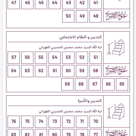
47
46
45
44
43
42
41
50
49
48
التدبير و النظام الاجتماعي
آية الله السيد محمد محسن الحسيني الطهراني
57
56
55
54
53
52
51
64
63
62
61
60
59
58
69
68
67
66
65
التدبير والأسرة
آية الله السيد محمد محسن الحسيني الطهراني
76
75
74
73
72
71
70
83
82
81
80
79
78
77